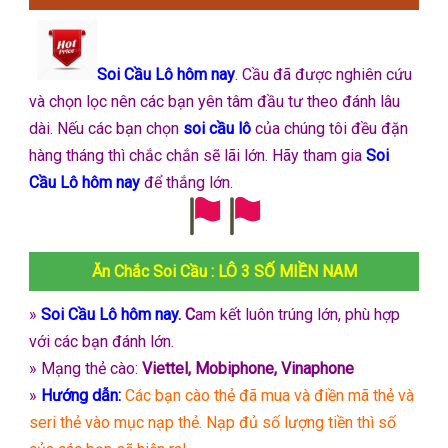
Soi Cầu Lô hôm nay
. Cầu đã được nghiên cứu
và chọn lọc nên các bạn yên tâm đầu tư theo đánh lâu
dài.
Nếu các bạn chọn
soi cầu lô
của chúng tôi đều đặn
hàng tháng thì chắc chắn sẽ lãi lớn. Hãy tham gia
Soi
Cầu Lô hôm nay
để thắng lớn.
Ăn Chắc Soi Cầu :
LÔ 3 SỐ MIỀN NAM
»
Soi Cầu Lô hôm nay
.
C
am kết luôn trúng lớn, phù hợp
với các bạn đánh lớn.
» Mạng thẻ cào:
Viettel, Mobiphone, Vinaphone
»
Hướng dẫn:
Các bạn cào thẻ đã mua và điền mã thẻ và
seri thẻ vào mục nạp thẻ. Nạp đủ số lượng tiền thì số