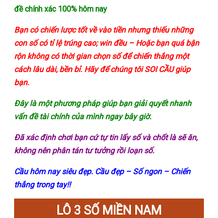
đề chính xác 100% hôm nay
Bạn có chiến lược tốt về vào tiền nhưng thiếu những
con số có tỉ lệ trúng cao; win đều – Hoặc bạn quá bận
rộn không có thời gian chọn số để chiến thắng một
cách lâu dài, bền bỉ. Hãy để chúng tôi SOI CẦU giúp
bạn.
Đây là một phương pháp giúp bạn giải quyết nhanh
vấn đề tài chính của mình ngay bây giờ.
Đã xác định chơi bạn cứ tự tin lấy số và chốt là sẽ ăn,
không nên phân tán tư tưởng rồi loạn số.
Cầu hôm nay siêu đẹp. Cầu đẹp – Số ngon – Chiến
thắng trong tay!!
LÔ 3 SỐ MIỀN NAM