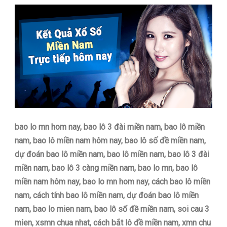
bao lo mn hom nay, bao lô 3 đài miền nam, bao lô miền
nam, bao lô miền nam hôm nay, bao lô số đề miền nam,
dự đoán bao lô miền nam, bao lô miền nam, bao lô 3 đài
miền nam, bao lô 3 càng miền nam, bao lo mn, bao lô
miền nam hôm nay, bao lo mn hom nay, cách bao lô miền
nam, cách tính bao lô miền nam, dự đoán bao lô miền
nam, bao lo mien nam, bao lô số đề miền nam, soi cau 3
mien, xsmn chua nhat, cách bắt lô đề miền nam, xmn chu