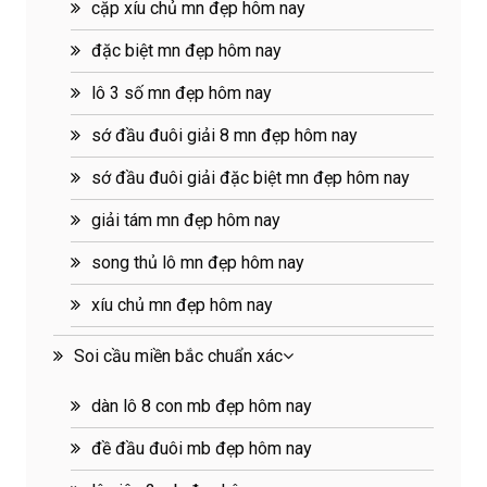
cặp xíu chủ mn đẹp hôm nay
đặc biệt mn đẹp hôm nay
lô 3 số mn đẹp hôm nay
sớ đầu đuôi giải 8 mn đẹp hôm nay
sớ đầu đuôi giải đặc biệt mn đẹp hôm nay
giải tám mn đẹp hôm nay
song thủ lô mn đẹp hôm nay
xíu chủ mn đẹp hôm nay
Soi cầu miền bắc chuẩn xác
dàn lô 8 con mb đẹp hôm nay
đề đầu đuôi mb đẹp hôm nay