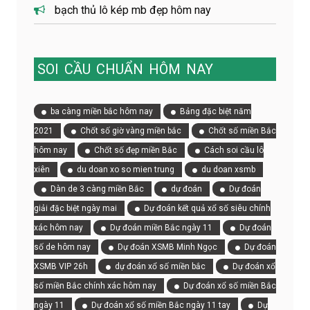
bạch thủ lô kép mb đẹp hôm nay
SOI
CẦU
CHUẨN
HÔM
NAY
ba càng miền bắc hôm nay
Bảng đặc biệt năm
2021
Chốt số giờ vàng miền bắc
Chốt số miền Bắc
hôm nay
Chốt số đẹp miền Bắc
Cách soi cầu lô
xiên
du doan xo so mien trung
du doan xsmb
Dàn de 3 càng miền Bắc
dự đoán
Dự đoán
giải đặc biệt ngày mai
Dự đoán kết quả xổ số siêu chính
xác hôm nay
Dự đoán miền Bắc ngày 11
Dự đoán
số de hôm nay
Dự đoán XSMB Minh Ngọc
Dự đoán
XSMB VIP 26h
dự đoán xổ số miền bắc
Dự đoán xổ
số miền Bắc chính xác hôm nay
Dự đoán xổ số miền Bắc
ngày 11
Dự đoán xổ số miền Bắc ngày 11 tay
Dự