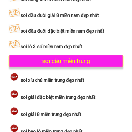
soi đầu đuôi giải 8 miền nam đẹp nhất
soi đầu đuôi đặc biệt miền nam đẹp nhất
soi lô 3 số miền nam đẹp nhất
soi cầu miền trung
soi xỉu chủ miền trung đẹp nhất
soi giải đặc biệt miền trung đẹp nhất
soi giải 8 miền trung đẹp nhất
soi bao lô miền trung đẹp nhất