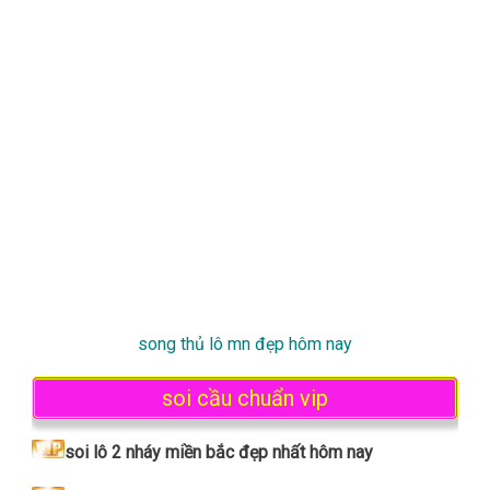
song thủ lô mn đẹp hôm nay
soi cầu chuẩn vip
soi lô 2 nháy miền bắc đẹp nhất hôm nay