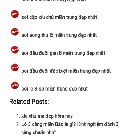
soi cặp xỉu chủ miền trung đẹp nhất
soi song thủ lô miền trung đẹp nhất
soi đầu đuôi giải 8 miền trung đẹp nhất
soi đầu đuôi đặc biệt miền trung đẹp nhất
soi lô 3 số miền trung đẹp nhất
Related Posts:
xíu chủ mn đẹp hôm nay
Lô 3 càng miền Bắc là gì? Kinh nghiệm đánh 3
càng chuẩn nhất