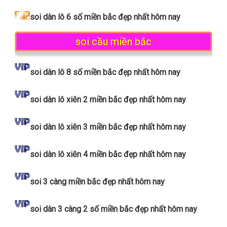
soi dàn lô 6 số miền bắc đẹp nhất hôm nay
soi cầu miền bắc
soi dàn lô 8 số miền bắc đẹp nhất hôm nay
soi dàn lô xiên 2 miền bắc đẹp nhất hôm nay
soi dàn lô xiên 3 miền bắc đẹp nhất hôm nay
soi dàn lô xiên 4 miền bắc đẹp nhất hôm nay
soi 3 càng miền bắc đẹp nhất hôm nay
soi dàn 3 càng 2 số miền bắc đẹp nhất hôm nay