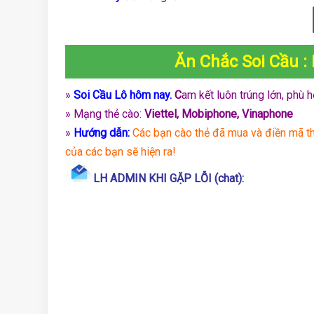
Ăn Chắc Soi Cầu :
»
Soi Cầu Lô hôm nay
.
C
am kết luôn trúng lớn, phù 
» Mạng thẻ cào:
Viettel, Mobiphone, Vinaphone
»
Hướng dẫn:
Các bạn cào thẻ đã mua và điền mã th
của các bạn sẽ hiện ra!
LH ADMIN KHI GẶP LỖI (chat):