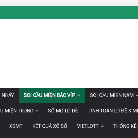
U
2 NHÁY
SOI CẦU MIỀN BẮC VÍP
SOI CẦU MIỀN NAM
ẦU MIỀN TRUNG
SỔ MƠ LÔ ĐỀ
TÍNH TOÁN LÔ ĐỀ 3 M
XSMT
KẾT QUẢ XỔ SỐ
VIETLOTT
THỐNG KÊ