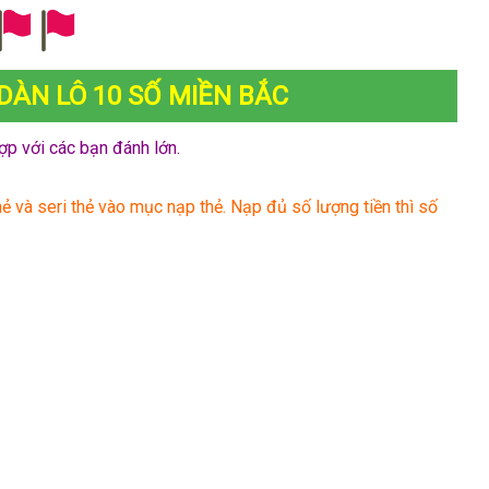
DÀN LÔ 10 SỐ MIỀN BẮC
hợp với các bạn đánh lớn.
ẻ và seri thẻ vào mục nạp thẻ. Nạp đủ số lượng tiền thì số