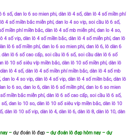
lô 6 số, dan lo 6 so mien phi, dàn lô 4 số, dàn lô 4 số miền phí
lô 4 số miền bắc miễn phí, dan lo 4 so vip, soi cầu lô 6 số,
 số miền phí miền bắc, dàn lô 4 số mb miễn phí, dan lo 4 so,
ô 4 số vip, dàn lô 4 số miền bắc, dàn lô 4 số miễn phí, dan lô
 dàn lô 6 số miền phí, dan lo 6 so mien phi, dan lô 6, lô dàn 6
 dàn lô 6 số cao cấp, soi cầu lô 6 số, soi cầu dàn lô 6 số
dàn lô 10 số siêu víp miền bắc, dàn lô 10 số miền phí, dàn lô
 dàn lô 4 số, dàn lô 4 số miền phí miền bắc, dàn lô 4 số mb
 dan lo 4 so vip, dàn lô 4 số vip, dàn lô 4 số miền bắc, dàn lô
dan lo 6 so, dan lo 6, dàn lô 6 số miền phí, dan lo 6 so mien
6 số miền bắc miễn phí, dàn lô 6 số cao cấp, soi cầu lô 6 số,
0 số, dan lo 10 so, dàn lô 10 số siêu víp miền bắc, dàn lô 10
, dàn lô 10 số vip, dàn lô 4, dàn lô 6, dàn lô 8, dàn lô 10, dàn
 nay –
dự đoán lô đẹp
– dự đoán lô đẹp hôm nay – dự