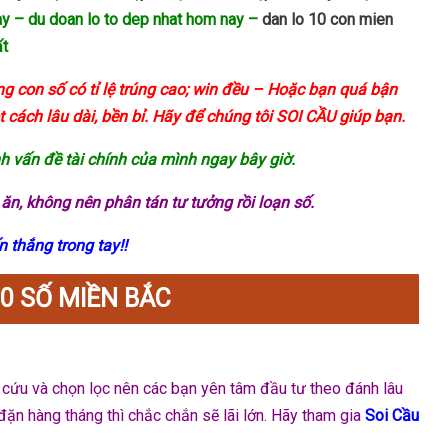
ay – du doan lo to dep nhat hom nay –
dan lo 10 con mien
ất
ng con số có tỉ lệ trúng cao; win đều – Hoặc bạn quá bận
 cách lâu dài, bền bỉ. Hãy để chúng tôi SOI CẦU giúp bạn.
 vấn đề tài chính của mình ngay bây giờ.
ẽ ăn, không nên phân tán tư tưởng rồi loạn số.
 thắng trong tay!!
0 SỐ MIỀN BẮC
 cứu và chọn lọc nên các bạn yên tâm đầu tư theo đánh lâu
ặn hàng tháng thì chắc chắn sẽ lãi lớn. Hãy tham gia
Soi Cầu