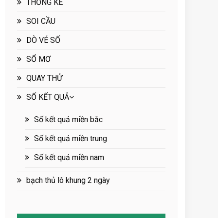
THỐNG KÊ
SOI CẦU
DÒ VÉ SỐ
SỔ MƠ
QUAY THỬ
SỐ KẾT QUẢ
Số kết quả miền bắc
Số kết quả miền trung
Số kết quả miền nam
bạch thủ lô khung 2 ngày