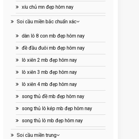
xíu chủ mn đẹp hôm nay
Soi cầu miền bắc chuẩn xác
dàn lô 8 con mb đẹp hôm nay
đề đầu đuôi mb đẹp hôm nay
lô xiên 2 mb đẹp hôm nay
lô xiên 3 mb đẹp hôm nay
lô xiên 4 mb đẹp hôm nay
song thủ đề mb đẹp hôm nay
song thủ lô kép mb đẹp hôm nay
song thủ lô mb đẹp hôm nay
Soi cầu miền trung