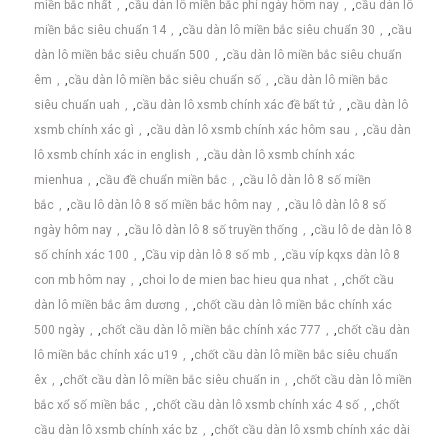
miền bắc nhất
,
cầu dàn lô miền bắc phí ngày hôm nay
,
cầu dàn lô
miền bắc siêu chuẩn 14
,
cầu dàn lô miền bắc siêu chuẩn 30
,
cầu
dàn lô miền bắc siêu chuẩn 500
,
cầu dàn lô miền bắc siêu chuẩn
êm
,
cầu dàn lô miền bắc siêu chuẩn số
,
cầu dàn lô miền bắc
siêu chuẩn uah
,
cầu dàn lô xsmb chính xác đề bất tử
,
cầu dàn lô
xsmb chính xác gì
,
cầu dàn lô xsmb chính xác hôm sau
,
cầu dàn
lô xsmb chính xác in english
,
cầu dàn lô xsmb chính xác
mienhua
,
cầu đề chuẩn miền bắc
,
cầu lô dàn lô 8 số miền
bắc
,
cầu lô dàn lô 8 số miền bắc hôm nay
,
cầu lô dàn lô 8 số
ngày hôm nay
,
cầu lô dàn lô 8 số truyền thống
,
cầu lô de dàn lô 8
số chính xác 100
,
Cầu vip dàn lô 8 số mb
,
cầu víp kqxs dàn lô 8
con mb hôm nay
,
choi lo de mien bac hieu qua nhat
,
chốt cầu
dàn lô miền bắc âm dương
,
chốt cầu dàn lô miền bắc chính xác
500 ngày
,
chốt cầu dàn lô miền bắc chính xác 777
,
chốt cầu dàn
lô miền bắc chính xác u19
,
chốt cầu dàn lô miền bắc siêu chuẩn
êx
,
chốt cầu dàn lô miền bắc siêu chuẩn in
,
chốt cầu dàn lô miền
bắc xổ số miền bắc
,
chốt cầu dàn lô xsmb chính xác 4 số
,
chốt
cầu dàn lô xsmb chính xác bz
,
chốt cầu dàn lô xsmb chính xác dài