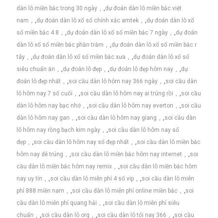
dàn lô miền bắc trong 30 ngày
,
dự đoán dàn lô miền bắc việt
nam
,
dự đoán dàn lô xổ số chính xác amtek
,
dự đoán dàn lô xổ
số miền bắc 4 8
,
dự đoán dàn lô xổ số miền bắc 7 ngày
,
dự đoán
dàn lô xổ số miền bắc phần trăm
,
dự đoán dàn lô xổ số miền bắc r
tây
,
dự đoán dàn lô xổ số miền bắc xưa
,
dự đoán dàn lô xổ số
siêu chuẩn ăn
,
dự đoán lô đẹp
,
dự đoán lô đẹp hôm nay
,
dự
đoán lô đẹp nhất
,
soi cầu dàn lô hôm nay 366 ngày
,
soi cầu dàn
lô hôm nay 7 số cuối
,
soi cầu dàn lô hôm nay ai trúng rồi
,
soi cầu
dàn lô hôm nay bạc nhớ
,
soi cầu dàn lô hôm nay everton
,
soi cầu
dàn lô hôm nay gan
,
soi cầu dàn lô hôm nay giang
,
soi cầu dàn
lô hôm nay rồng bạch kim ngày
,
soi cầu dàn lô hôm nay số
đẹp
,
soi cầu dàn lô hôm nay số đẹp nhất
,
soi cầu dàn lô miền bắc
hôm nay dễ trúng
,
soi cầu dàn lô miền bắc hôm nay internet
,
soi
cầu dàn lô miền bắc hôm nay remix
,
soi cầu dàn lô miền bắc hôm
nay uy tín
,
soi cầu dàn lô miễn phí 4 số vip
,
soi cầu dàn lô miễn
phí 888 miền nam
,
soi cầu dàn lô miễn phí online miền bắc
,
soi
cầu dàn lô miễn phí quang hải
,
soi cầu dàn lô miễn phí siêu
chuẩn
,
soi cầu dàn lô org
,
soi cầu dàn lô tối nay 366
,
soi cầu