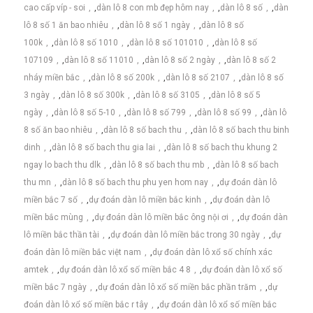
cao cấp víp - soi
,
dàn lô 8 con mb đẹp hôm nay
,
dàn lô 8 số
,
dàn
lô 8 số 1 ăn bao nhiêu
,
dàn lô 8 số 1 ngày
,
dàn lô 8 số
100k
,
dàn lô 8 số 1010
,
dàn lô 8 số 101010
,
dàn lô 8 số
107109
,
dàn lô 8 số 11010
,
dàn lô 8 số 2 ngày
,
dàn lô 8 số 2
nháy miền bắc
,
dàn lô 8 số 200k
,
dàn lô 8 số 2107
,
dàn lô 8 số
3 ngày
,
dàn lô 8 số 300k
,
dàn lô 8 số 3105
,
dàn lô 8 số 5
ngày
,
dàn lô 8 số 5-10
,
dàn lô 8 số 799
,
dàn lô 8 số 99
,
dàn lô
8 số ăn bao nhiêu
,
dàn lô 8 số bach thu
,
dàn lô 8 số bach thu binh
dinh
,
dàn lô 8 số bach thu gia lai
,
dàn lô 8 số bach thu khung 2
ngay lo bach thu dlk
,
dàn lô 8 số bach thu mb
,
dàn lô 8 số bach
thu mn
,
dàn lô 8 số bach thu phu yen hom nay
,
dự đoán dàn lô
miền bắc 7 số
,
dự đoán dàn lô miền bắc kinh
,
dự đoán dàn lô
miền bắc mùng
,
dự đoán dàn lô miền bắc ông nội ơi
,
dự đoán dàn
lô miền bắc thần tài
,
dự đoán dàn lô miền bắc trong 30 ngày
,
dự
đoán dàn lô miền bắc việt nam
,
dự đoán dàn lô xổ số chính xác
amtek
,
dự đoán dàn lô xổ số miền bắc 4 8
,
dự đoán dàn lô xổ số
miền bắc 7 ngày
,
dự đoán dàn lô xổ số miền bắc phần trăm
,
dự
đoán dàn lô xổ số miền bắc r tây
,
dự đoán dàn lô xổ số miền bắc