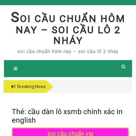
Skip
to
S
OI CẦU CHUẨN HÔM
content
NAY – SOI CẦU LÔ 2
NHÁY
soi cầu chuẩn hôm nay – soi cầu lô 2 nháy
Breaking News
Thẻ:
cầu dàn lô xsmb chính xác in
english
soi cầu chuẩn vip