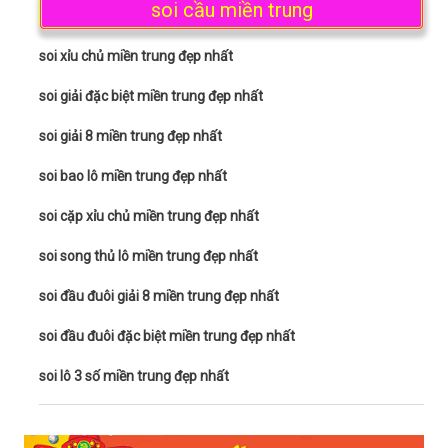
soi cầu miền trung
soi xỉu chủ miền trung đẹp nhất
soi giải đặc biệt miền trung đẹp nhất
soi giải 8 miền trung đẹp nhất
soi bao lô miền trung đẹp nhất
soi cặp xỉu chủ miền trung đẹp nhất
soi song thủ lô miền trung đẹp nhất
soi đầu đuôi giải 8 miền trung đẹp nhất
soi đầu đuôi đặc biệt miền trung đẹp nhất
soi lô 3 số miền trung đẹp nhất