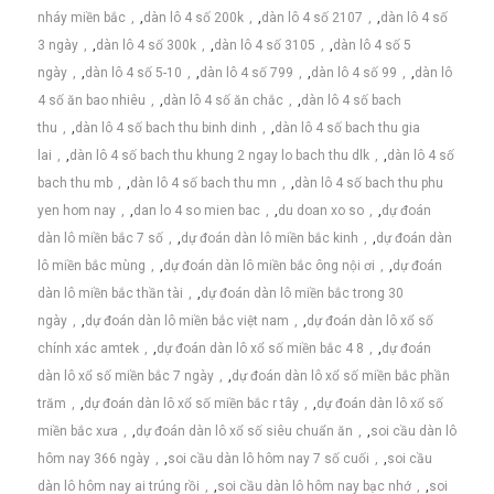
nháy miền bắc
,
dàn lô 4 số 200k
,
dàn lô 4 số 2107
,
dàn lô 4 số
3 ngày
,
dàn lô 4 số 300k
,
dàn lô 4 số 3105
,
dàn lô 4 số 5
ngày
,
dàn lô 4 số 5-10
,
dàn lô 4 số 799
,
dàn lô 4 số 99
,
dàn lô
4 số ăn bao nhiêu
,
dàn lô 4 số ăn chắc
,
dàn lô 4 số bach
thu
,
dàn lô 4 số bach thu binh dinh
,
dàn lô 4 số bach thu gia
lai
,
dàn lô 4 số bach thu khung 2 ngay lo bach thu dlk
,
dàn lô 4 số
bach thu mb
,
dàn lô 4 số bach thu mn
,
dàn lô 4 số bach thu phu
yen hom nay
,
dan lo 4 so mien bac
,
du doan xo so
,
dự đoán
dàn lô miền bắc 7 số
,
dự đoán dàn lô miền bắc kinh
,
dự đoán dàn
lô miền bắc mùng
,
dự đoán dàn lô miền bắc ông nội ơi
,
dự đoán
dàn lô miền bắc thần tài
,
dự đoán dàn lô miền bắc trong 30
ngày
,
dự đoán dàn lô miền bắc việt nam
,
dự đoán dàn lô xổ số
chính xác amtek
,
dự đoán dàn lô xổ số miền bắc 4 8
,
dự đoán
dàn lô xổ số miền bắc 7 ngày
,
dự đoán dàn lô xổ số miền bắc phần
trăm
,
dự đoán dàn lô xổ số miền bắc r tây
,
dự đoán dàn lô xổ số
miền bắc xưa
,
dự đoán dàn lô xổ số siêu chuẩn ăn
,
soi cầu dàn lô
hôm nay 366 ngày
,
soi cầu dàn lô hôm nay 7 số cuối
,
soi cầu
dàn lô hôm nay ai trúng rồi
,
soi cầu dàn lô hôm nay bạc nhớ
,
soi