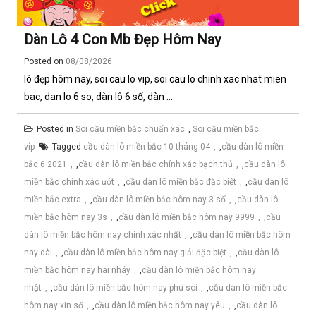
Dàn Lô 4 Con Mb Đẹp Hôm Nay
Posted on
08/08/2026
lô đẹp hôm nay, soi cau lo vip, soi cau lo chinh xac nhat mien
bac, dan lo 6 so, dàn lô 6 số, dàn ...
Posted in
Soi cầu miền bắc chuẩn xác
,
Soi cầu miền bắc
víp
Tagged
cầu dàn lô miền bắc 10 tháng 04
,
cầu dàn lô miền
bắc 6 2021
,
cầu dàn lô miền bắc chính xác bạch thủ
,
cầu dàn lô
miền bắc chính xác ướt
,
cầu dàn lô miền bắc đặc biệt
,
cầu dàn lô
miền bắc extra
,
cầu dàn lô miền bắc hôm nay 3 số
,
cầu dàn lô
miền bắc hôm nay 3s
,
cầu dàn lô miền bắc hôm nay 9999
,
cầu
dàn lô miền bắc hôm nay chính xác nhất
,
cầu dàn lô miền bắc hôm
nay dài
,
cầu dàn lô miền bắc hôm nay giải đặc biệt
,
cầu dàn lô
miền bắc hôm nay hai nháy
,
cầu dàn lô miền bắc hôm nay
nhật
,
cầu dàn lô miền bắc hôm nay phú soi
,
cầu dàn lô miền bắc
hôm nay xin số
,
cầu dàn lô miền bắc hôm nay yêu
,
cầu dàn lô