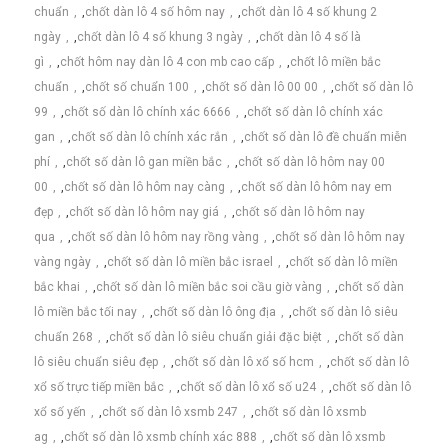
chuẩn
,
chốt dàn lô 4 số hôm nay
,
chốt dàn lô 4 số khung 2
ngày
,
chốt dàn lô 4 số khung 3 ngày
,
chốt dàn lô 4 số là
gì
,
chốt hôm nay dàn lô 4 con mb cao cấp
,
chốt lô miền bắc
chuẩn
,
chốt số chuẩn 100
,
chốt số dàn lô 00 00
,
chốt số dàn lô
99
,
chốt số dàn lô chính xác 6666
,
chốt số dàn lô chính xác
gan
,
chốt số dàn lô chính xác rắn
,
chốt số dàn lô đề chuẩn miễn
phí
,
chốt số dàn lô gan miền bắc
,
chốt số dàn lô hôm nay 00
00
,
chốt số dàn lô hôm nay càng
,
chốt số dàn lô hôm nay em
đẹp
,
chốt số dàn lô hôm nay giá
,
chốt số dàn lô hôm nay
qua
,
chốt số dàn lô hôm nay rồng vàng
,
chốt số dàn lô hôm nay
vàng ngày
,
chốt số dàn lô miền bắc israel
,
chốt số dàn lô miền
bắc khai
,
chốt số dàn lô miền bắc soi cầu giờ vàng
,
chốt số dàn
lô miền bắc tối nay
,
chốt số dàn lô ông địa
,
chốt số dàn lô siêu
chuẩn 268
,
chốt số dàn lô siêu chuẩn giải đặc biệt
,
chốt số dàn
lô siêu chuẩn siêu đẹp
,
chốt số dàn lô xổ số hcm
,
chốt số dàn lô
xổ số trực tiếp miền bắc
,
chốt số dàn lô xổ số u24
,
chốt số dàn lô
xổ số yến
,
chốt số dàn lô xsmb 247
,
chốt số dàn lô xsmb
ag
,
chốt số dàn lô xsmb chính xác 888
,
chốt số dàn lô xsmb