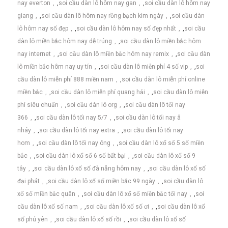
nay everton
,
soi cầu dàn lô hôm nay gan
,
soi cầu dàn lô hôm nay
giang
,
soi cầu dàn lô hôm nay rồng bạch kim ngày
,
soi cầu dàn
lô hôm nay số đẹp
,
soi cầu dàn lô hôm nay số đẹp nhất
,
soi cầu
dàn lô miền bắc hôm nay dễ trúng
,
soi cầu dàn lô miền bắc hôm
nay internet
,
soi cầu dàn lô miền bắc hôm nay remix
,
soi cầu dàn
lô miền bắc hôm nay uy tín
,
soi cầu dàn lô miễn phí 4 số vip
,
soi
cầu dàn lô miễn phí 888 miền nam
,
soi cầu dàn lô miễn phí online
miền bắc
,
soi cầu dàn lô miễn phí quang hải
,
soi cầu dàn lô miễn
phí siêu chuẩn
,
soi cầu dàn lô org
,
soi cầu dàn lô tối nay
366
,
soi cầu dàn lô tối nay 5/7
,
soi cầu dàn lô tối nay â
nháy
,
soi cầu dàn lô tối nay extra
,
soi cầu dàn lô tối nay
hom
,
soi cầu dàn lô tối nay ông
,
soi cầu dàn lô xổ số 5 số miền
bắc
,
soi cầu dàn lô xổ số 6 số bất bại
,
soi cầu dàn lô xổ số 9
tây
,
soi cầu dàn lô xổ số đà nẵng hôm nay
,
soi cầu dàn lô xổ số
đại phát
,
soi cầu dàn lô xổ số miền bắc 99 ngày
,
soi cầu dàn lô
xổ số miền bắc quân
,
soi cầu dàn lô xổ số miền bắc tối nay
,
soi
cầu dàn lô xổ số nam
,
soi cầu dàn lô xổ số ơi
,
soi cầu dàn lô xổ
số phú yên
,
soi cầu dàn lô xổ số rồi
,
soi cầu dàn lô xổ số