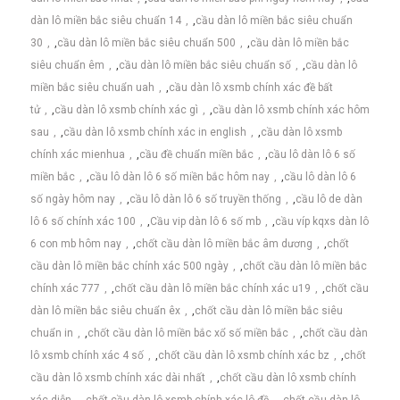
dàn lô miền bắc siêu chuẩn 14
,
cầu dàn lô miền bắc siêu chuẩn
30
,
cầu dàn lô miền bắc siêu chuẩn 500
,
cầu dàn lô miền bắc
siêu chuẩn êm
,
cầu dàn lô miền bắc siêu chuẩn số
,
cầu dàn lô
miền bắc siêu chuẩn uah
,
cầu dàn lô xsmb chính xác đề bất
tử
,
cầu dàn lô xsmb chính xác gì
,
cầu dàn lô xsmb chính xác hôm
sau
,
cầu dàn lô xsmb chính xác in english
,
cầu dàn lô xsmb
chính xác mienhua
,
cầu đề chuẩn miền bắc
,
cầu lô dàn lô 6 số
miền bắc
,
cầu lô dàn lô 6 số miền bắc hôm nay
,
cầu lô dàn lô 6
số ngày hôm nay
,
cầu lô dàn lô 6 số truyền thống
,
cầu lô de dàn
lô 6 số chính xác 100
,
Cầu vip dàn lô 6 số mb
,
cầu víp kqxs dàn lô
6 con mb hôm nay
,
chốt cầu dàn lô miền bắc âm dương
,
chốt
cầu dàn lô miền bắc chính xác 500 ngày
,
chốt cầu dàn lô miền bắc
chính xác 777
,
chốt cầu dàn lô miền bắc chính xác u19
,
chốt cầu
dàn lô miền bắc siêu chuẩn êx
,
chốt cầu dàn lô miền bắc siêu
chuẩn in
,
chốt cầu dàn lô miền bắc xổ số miền bắc
,
chốt cầu dàn
lô xsmb chính xác 4 số
,
chốt cầu dàn lô xsmb chính xác bz
,
chốt
cầu dàn lô xsmb chính xác dài nhất
,
chốt cầu dàn lô xsmb chính