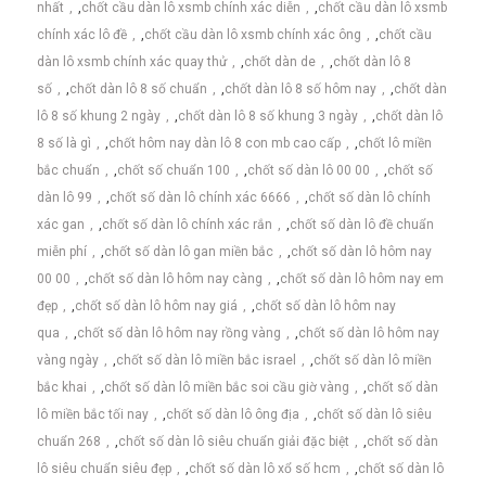
nhất
,
chốt cầu dàn lô xsmb chính xác diễn
,
chốt cầu dàn lô xsmb
chính xác lô đề
,
chốt cầu dàn lô xsmb chính xác ông
,
chốt cầu
dàn lô xsmb chính xác quay thử
,
chốt dàn de
,
chốt dàn lô 8
số
,
chốt dàn lô 8 số chuẩn
,
chốt dàn lô 8 số hôm nay
,
chốt dàn
lô 8 số khung 2 ngày
,
chốt dàn lô 8 số khung 3 ngày
,
chốt dàn lô
8 số là gì
,
chốt hôm nay dàn lô 8 con mb cao cấp
,
chốt lô miền
bắc chuẩn
,
chốt số chuẩn 100
,
chốt số dàn lô 00 00
,
chốt số
dàn lô 99
,
chốt số dàn lô chính xác 6666
,
chốt số dàn lô chính
xác gan
,
chốt số dàn lô chính xác rắn
,
chốt số dàn lô đề chuẩn
miễn phí
,
chốt số dàn lô gan miền bắc
,
chốt số dàn lô hôm nay
00 00
,
chốt số dàn lô hôm nay càng
,
chốt số dàn lô hôm nay em
đẹp
,
chốt số dàn lô hôm nay giá
,
chốt số dàn lô hôm nay
qua
,
chốt số dàn lô hôm nay rồng vàng
,
chốt số dàn lô hôm nay
vàng ngày
,
chốt số dàn lô miền bắc israel
,
chốt số dàn lô miền
bắc khai
,
chốt số dàn lô miền bắc soi cầu giờ vàng
,
chốt số dàn
lô miền bắc tối nay
,
chốt số dàn lô ông địa
,
chốt số dàn lô siêu
chuẩn 268
,
chốt số dàn lô siêu chuẩn giải đặc biệt
,
chốt số dàn
lô siêu chuẩn siêu đẹp
,
chốt số dàn lô xổ số hcm
,
chốt số dàn lô