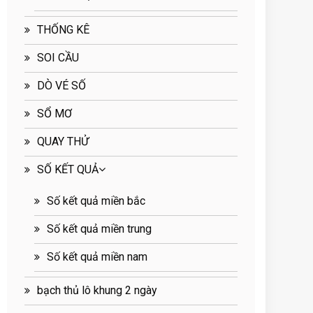
THỐNG KÊ
SOI CẦU
DÒ VÉ SỐ
SỔ MƠ
QUAY THỬ
SỐ KẾT QUẢ
Số kết quả miền bắc
Số kết quả miền trung
Số kết quả miền nam
bạch thủ lô khung 2 ngày