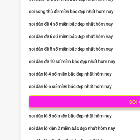
soi song thủ đề miền bắc đẹp nhất hôm nay
soi dàn đề 4 số miền bắc đẹp nhất hôm nay
soi dàn đề 6 số miền bắc đẹp nhất hôm nay
soi dàn đề 8 số miền bắc đẹp nhất hôm nay
soi dàn đề 10 số miền bắc đẹp nhất hôm nay
soi dàn lô 4 số miền bắc đẹp nhất hôm nay
soi dàn lô 6 số miền bắc đẹp nhất hôm nay
soi
soi dàn lô 8 số miền bắc đẹp nhất hôm nay
soi dàn lô xiên 2 miền bắc đẹp nhất hôm nay