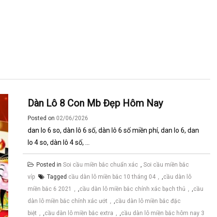
Dàn Lô 8 Con Mb Đẹp Hôm Nay
Posted on
02/06/2026
dan lo 6 so, dàn lô 6 số, dàn lô 6 số miền phí, dan lo 6, dan
lo 4 so, dàn lô 4 số, ...
Posted in
Soi cầu miền bắc chuẩn xác
,
Soi cầu miền bắc
víp
Tagged
cầu dàn lô miền bắc 10 tháng 04
,
cầu dàn lô
miền bắc 6 2021
,
cầu dàn lô miền bắc chính xác bạch thủ
,
cầu
dàn lô miền bắc chính xác ướt
,
cầu dàn lô miền bắc đặc
biệt
,
cầu dàn lô miền bắc extra
,
cầu dàn lô miền bắc hôm nay 3