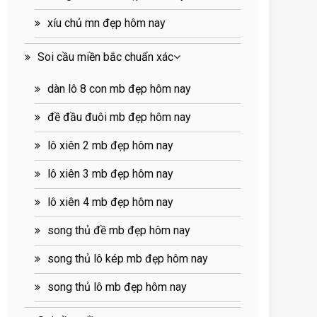
xíu chủ mn đẹp hôm nay
Soi cầu miền bắc chuẩn xác
dàn lô 8 con mb đẹp hôm nay
đề đầu đuôi mb đẹp hôm nay
lô xiên 2 mb đẹp hôm nay
lô xiên 3 mb đẹp hôm nay
lô xiên 4 mb đẹp hôm nay
song thủ đề mb đẹp hôm nay
song thủ lô kép mb đẹp hôm nay
song thủ lô mb đẹp hôm nay