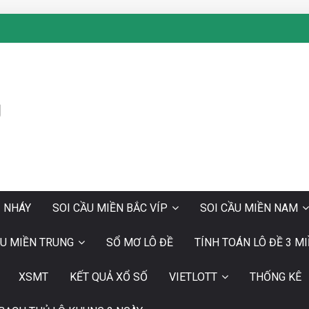
U
2 NHÁY
SOI CẦU MIỀN BẮC VÍP
SOI CẦU MIỀN NAM
ẦU MIỀN TRUNG
SỔ MƠ LÔ ĐỀ
TÍNH TOÁN LÔ ĐỀ 3 M
XSMT
KẾT QUẢ XỔ SỐ
VIETLOTT
THỐNG KÊ