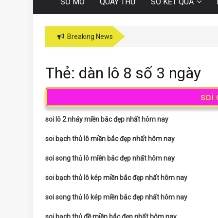
SỔ MƠ
QUAY THỬ
SỐ KẾT QUẢ
Breaking News
Thẻ:
dàn lô 8 số 3 ngày
soi 
soi lô 2 nháy miền bắc đẹp nhất hôm nay
soi bạch thủ lô miền bắc đẹp nhất hôm nay
soi song thủ lô miền bắc đẹp nhất hôm nay
soi bạch thủ lô kép miền bắc đẹp nhất hôm nay
soi song thủ lô kép miền bắc đẹp nhất hôm nay
soi bạch thủ đề miền bắc đẹp nhất hôm nay