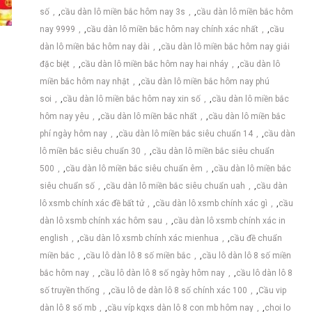
số
,
cầu dàn lô miền bắc hôm nay 3s
,
cầu dàn lô miền bắc hôm
nay 9999
,
cầu dàn lô miền bắc hôm nay chính xác nhất
,
cầu
dàn lô miền bắc hôm nay dài
,
cầu dàn lô miền bắc hôm nay giải
đặc biệt
,
cầu dàn lô miền bắc hôm nay hai nháy
,
cầu dàn lô
miền bắc hôm nay nhật
,
cầu dàn lô miền bắc hôm nay phú
soi
,
cầu dàn lô miền bắc hôm nay xin số
,
cầu dàn lô miền bắc
hôm nay yêu
,
cầu dàn lô miền bắc nhất
,
cầu dàn lô miền bắc
phí ngày hôm nay
,
cầu dàn lô miền bắc siêu chuẩn 14
,
cầu dàn
lô miền bắc siêu chuẩn 30
,
cầu dàn lô miền bắc siêu chuẩn
500
,
cầu dàn lô miền bắc siêu chuẩn êm
,
cầu dàn lô miền bắc
siêu chuẩn số
,
cầu dàn lô miền bắc siêu chuẩn uah
,
cầu dàn
lô xsmb chính xác đề bất tử
,
cầu dàn lô xsmb chính xác gì
,
cầu
dàn lô xsmb chính xác hôm sau
,
cầu dàn lô xsmb chính xác in
english
,
cầu dàn lô xsmb chính xác mienhua
,
cầu đề chuẩn
miền bắc
,
cầu lô dàn lô 8 số miền bắc
,
cầu lô dàn lô 8 số miền
bắc hôm nay
,
cầu lô dàn lô 8 số ngày hôm nay
,
cầu lô dàn lô 8
số truyền thống
,
cầu lô de dàn lô 8 số chính xác 100
,
Cầu vip
dàn lô 8 số mb
,
cầu víp kqxs dàn lô 8 con mb hôm nay
,
choi lo