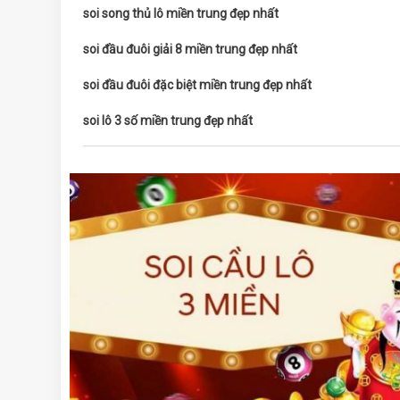
soi song thủ lô miền trung đẹp nhất
soi đầu đuôi giải 8 miền trung đẹp nhất
soi đầu đuôi đặc biệt miền trung đẹp nhất
soi lô 3 số miền trung đẹp nhất