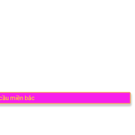
 cầu miền bắc