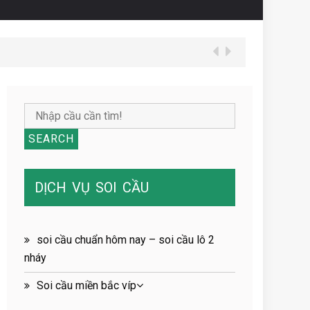
SEARCH
DỊCH
VỤ
SOI
CẦU
soi cầu chuẩn hôm nay – soi cầu lô 2
nháy
Soi cầu miền bắc víp