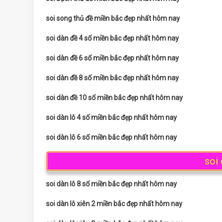
soi song thủ đề miền bắc đẹp nhất hôm nay
soi dàn đề 4 số miền bắc đẹp nhất hôm nay
soi dàn đề 6 số miền bắc đẹp nhất hôm nay
soi dàn đề 8 số miền bắc đẹp nhất hôm nay
soi dàn đề 10 số miền bắc đẹp nhất hôm nay
soi dàn lô 4 số miền bắc đẹp nhất hôm nay
soi dàn lô 6 số miền bắc đẹp nhất hôm nay
soi
soi dàn lô 8 số miền bắc đẹp nhất hôm nay
soi dàn lô xiên 2 miền bắc đẹp nhất hôm nay