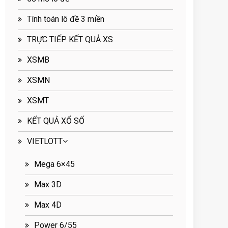
Tính toán lô đề 3 miền
TRỰC TIẾP KẾT QUẢ XS
XSMB
XSMN
XSMT
KẾT QUẢ XỔ SỐ
VIETLOTT
Mega 6×45
Max 3D
Max 4D
Power 6/55