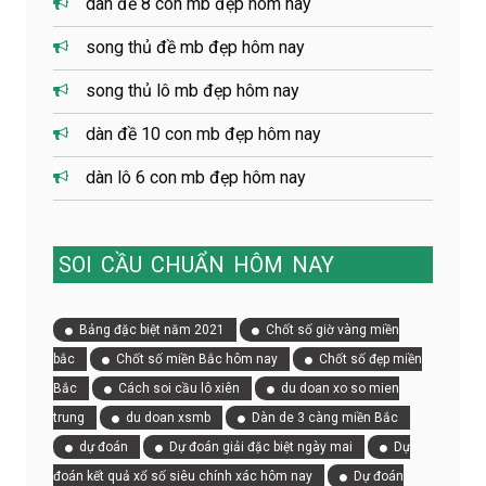
dàn đề 8 con mb đẹp hôm nay
song thủ đề mb đẹp hôm nay
song thủ lô mb đẹp hôm nay
dàn đề 10 con mb đẹp hôm nay
dàn lô 6 con mb đẹp hôm nay
SOI
CẦU
CHUẨN
HÔM
NAY
Bảng đặc biệt năm 2021
Chốt số giờ vàng miền
bắc
Chốt số miền Bắc hôm nay
Chốt số đẹp miền
Bắc
Cách soi cầu lô xiên
du doan xo so mien
trung
du doan xsmb
Dàn de 3 càng miền Bắc
dự đoán
Dự đoán giải đặc biệt ngày mai
Dự
đoán kết quả xổ số siêu chính xác hôm nay
Dự đoán