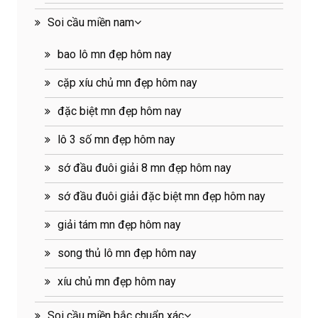
Soi cầu miền nam
bao lô mn đẹp hôm nay
cặp xíu chủ mn đẹp hôm nay
đặc biệt mn đẹp hôm nay
lô 3 số mn đẹp hôm nay
sớ đầu đuôi giải 8 mn đẹp hôm nay
sớ đầu đuôi giải đặc biệt mn đẹp hôm nay
giải tám mn đẹp hôm nay
song thủ lô mn đẹp hôm nay
xíu chủ mn đẹp hôm nay
Soi cầu miền bắc chuẩn xác