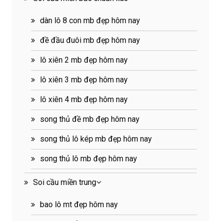
dàn lô 8 con mb đẹp hôm nay
đề đầu đuôi mb đẹp hôm nay
lô xiên 2 mb đẹp hôm nay
lô xiên 3 mb đẹp hôm nay
lô xiên 4 mb đẹp hôm nay
song thủ đề mb đẹp hôm nay
song thủ lô kép mb đẹp hôm nay
song thủ lô mb đẹp hôm nay
Soi cầu miền trung
bao lô mt đẹp hôm nay