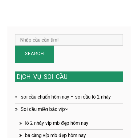
dàn
lô
8
con
mb
đẹp
hôm
SEARCH
nay
DỊCH
VỤ
SOI
CẦU
soi cầu chuẩn hôm nay – soi cầu lô 2 nháy
Soi cầu miền bắc víp
lô 2 nháy víp mb đẹp hôm nay
ba càng víp mb đẹp hôm nay