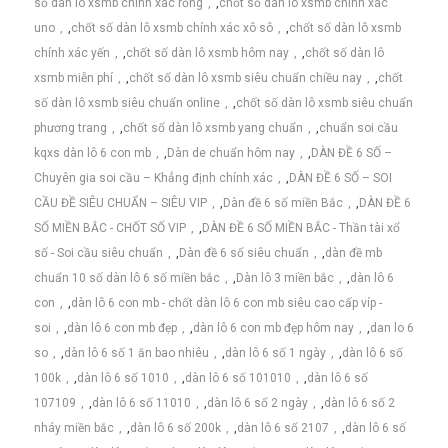
số dàn lô xsmb chính xác rồng
,
chốt số dàn lô xsmb chính xác
uno
,
chốt số dàn lô xsmb chính xác xô sô
,
chốt số dàn lô xsmb
chính xác yến
,
chốt số dàn lô xsmb hôm nay
,
chốt số dàn lô
xsmb miễn phí
,
chốt số dàn lô xsmb siêu chuẩn chiều nay
,
chốt
số dàn lô xsmb siêu chuẩn online
,
chốt số dàn lô xsmb siêu chuẩn
phương trang
,
chốt số dàn lô xsmb yang chuẩn
,
chuẩn soi cầu
kqxs dàn lô 6 con mb
,
Dàn de chuẩn hôm nay
,
DÀN ĐỀ 6 SỐ –
Chuyên gia soi cầu – Khẳng định chính xác
,
DÀN ĐỀ 6 SỐ – SOI
CẦU ĐỀ SIÊU CHUẨN – SIÊU VIP
,
Dàn đề 6 số miền Bắc
,
DÀN ĐỀ 6
SỐ MIỀN BẮC - CHỐT SỐ VIP
,
DÀN ĐỀ 6 SỐ MIỀN BẮC - Thần tài xổ
số - Soi cầu siêu chuẩn
,
Dàn đề 6 số siêu chuẩn
,
dàn đề mb
chuẩn 10 số dàn lô 6 số miền bắc
,
Dàn lô 3 miền bắc
,
dàn lô 6
con
,
dàn lô 6 con mb - chốt dàn lô 6 con mb siêu cao cấp víp -
soi
,
dàn lô 6 con mb đẹp
,
dàn lô 6 con mb đẹp hôm nay
,
dan lo 6
so
,
dàn lô 6 số 1 ăn bao nhiêu
,
dàn lô 6 số 1 ngày
,
dàn lô 6 số
100k
,
dàn lô 6 số 1010
,
dàn lô 6 số 101010
,
dàn lô 6 số
107109
,
dàn lô 6 số 11010
,
dàn lô 6 số 2 ngày
,
dàn lô 6 số 2
nháy miền bắc
,
dàn lô 6 số 200k
,
dàn lô 6 số 2107
,
dàn lô 6 số