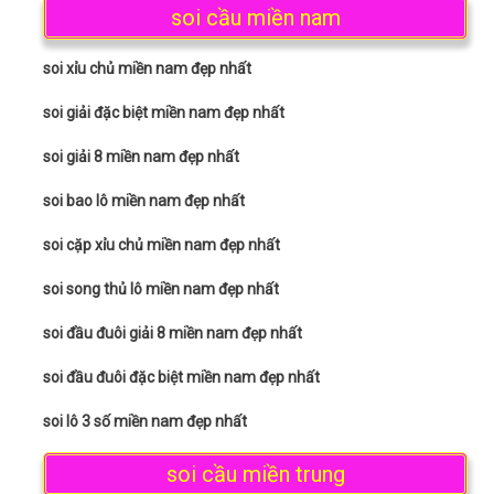
soi cầu miền nam
soi xỉu chủ miền nam đẹp nhất
soi giải đặc biệt miền nam đẹp nhất
soi giải 8 miền nam đẹp nhất
soi bao lô miền nam đẹp nhất
soi cặp xỉu chủ miền nam đẹp nhất
soi song thủ lô miền nam đẹp nhất
soi đầu đuôi giải 8 miền nam đẹp nhất
soi đầu đuôi đặc biệt miền nam đẹp nhất
soi lô 3 số miền nam đẹp nhất
soi cầu miền trung