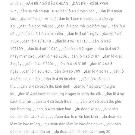
chuẩn
,
DÀN ĐỀ 4 SỐ SIÊU CHUẨN
,
DÀN ĐỀ 4 SỐ SUPPER
VIP
,
dàn đề mb chuẩn 10 số dàn lô 4 số miền bắc
,
Dàn lô 3 miền
bắc
,
dàn lô 4 con mb - chốt dàn lô 4 con mb siêu cao cấp víp -
soi
,
dàn lô 4 con mb đẹp
,
dàn lô 4 con mb đẹp hôm nay
,
dàn lô 4
số
,
dàn lô 4 số 1 ăn bao nhiêu
,
dàn lô 4 số 1 ngày
,
dàn lô 4 số
100k
,
dàn lô 4 số 1010
,
dàn lô 4 số 101010
,
dàn lô 4 số
107109
,
dàn lô 4 số 11010
,
dàn lô 4 số 2 ngày
,
dàn lô 4 số 2
nháy miền bắc
,
dàn lô 4 số 200k
,
dàn lô 4 số 2107
,
dàn lô 4 số
3 ngày
,
dàn lô 4 số 300k
,
dàn lô 4 số 3105
,
dàn lô 4 số 5
ngày
,
dàn lô 4 số 5-10
,
dàn lô 4 số 799
,
dàn lô 4 số 99
,
dàn lô
4 số ăn bao nhiêu
,
dàn lô 4 số ăn chắc
,
dàn lô 4 số bach
thu
,
dàn lô 4 số bach thu binh dinh
,
dàn lô 4 số bach thu gia
lai
,
dàn lô 4 số bach thu khung 2 ngay lo bach thu dlk
,
dàn lô 4 số
bach thu mb
,
dàn lô 4 số bach thu mn
,
dàn lô 4 số bach thu phu
yen hom nay
,
dan lo 4 so mien bac
,
du doan xo so
,
dự đoán
dàn lô miền bắc 7 số
,
dự đoán dàn lô miền bắc kinh
,
dự đoán dàn
lô miền bắc mùng
,
dự đoán dàn lô miền bắc ông nội ơi
,
dự đoán
dàn lô miền bắc thần tài
,
dự đoán dàn lô miền bắc trong 30