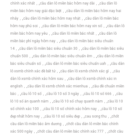
chính xác nhất
,
cầu dàn lô miền bắc hôm nay dài
,
cầu dàn lô
miền bắc hôm nay giải đặc biệt
,
cầu dàn lô miền bắc hôm nay hai
nháy
,
cầu dàn lô miền bắc hôm nay nhật
,
cầu dàn lô miền bắc
hôm nay phú soi
,
cầu dàn lô miền bắc hôm nay xin số
,
cầu dàn lô
miền bắc hôm nay yêu
,
cầu dàn lô miền bắc nhất
,
cầu dàn lô
miền bắc phí ngày hôm nay
,
cầu dàn lô miền bắc siêu chuẩn
14
,
cầu dàn lô miền bắc siêu chuẩn 30
,
cầu dàn lô miền bắc siêu
chuẩn 500
,
cầu dàn lô miền bắc siêu chuẩn êm
,
cầu dàn lô miền
bắc siêu chuẩn số
,
cầu dàn lô miền bắc siêu chuẩn uah
,
cầu dàn
lô xsmb chính xác đề bất tử
,
cầu dàn lô xsmb chính xác gì
,
cầu
dàn lô xsmb chính xác hôm sau
,
cầu dàn lô xsmb chính xác in
english
,
cầu dàn lô xsmb chính xác mienhua
,
cầu đề chuẩn miền
bắc
,
cầu lô 10 số
,
cầu lô 10 số 3 ngày
,
cầu lô 10 số 666
,
cầu
lô 10 số ăn quanh năm
,
cầu lô 10 số chạy quanh năm
,
cầu lô 10
số chính xác 100
,
cầu lô 10 số chính xác hôm nay
,
cầu lô 10 số
đẹp nhất hôm nay
,
cầu lô 10 số siêu đẹp
,
cau song thu
,
chốt
cầu dàn lô miền bắc âm dương
,
chốt cầu dàn lô miền bắc chính
xác 500 ngày
,
chốt cầu dàn lô miền bắc chính xác 777
,
chốt cầu