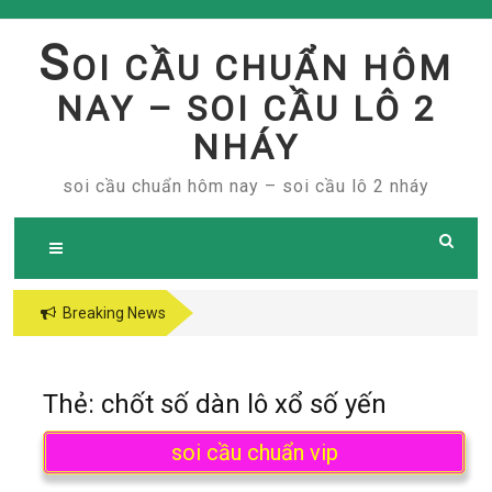
Skip
to
S
OI CẦU CHUẨN HÔM
content
NAY – SOI CẦU LÔ 2
NHÁY
soi cầu chuẩn hôm nay – soi cầu lô 2 nháy
Breaking News
Thẻ:
chốt số dàn lô xổ số yến
soi cầu chuẩn vip