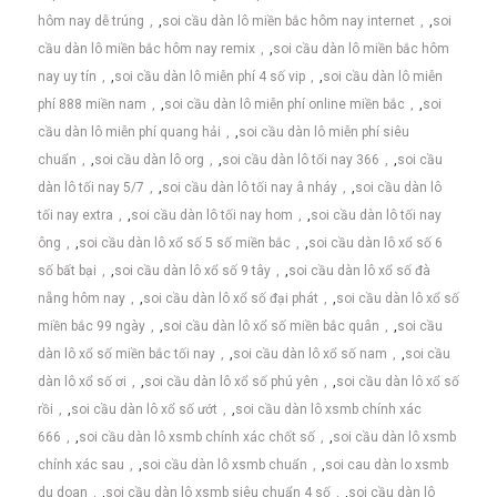
hôm nay dễ trúng
,
soi cầu dàn lô miền bắc hôm nay internet
,
soi
cầu dàn lô miền bắc hôm nay remix
,
soi cầu dàn lô miền bắc hôm
nay uy tín
,
soi cầu dàn lô miễn phí 4 số vip
,
soi cầu dàn lô miễn
phí 888 miền nam
,
soi cầu dàn lô miễn phí online miền bắc
,
soi
cầu dàn lô miễn phí quang hải
,
soi cầu dàn lô miễn phí siêu
chuẩn
,
soi cầu dàn lô org
,
soi cầu dàn lô tối nay 366
,
soi cầu
dàn lô tối nay 5/7
,
soi cầu dàn lô tối nay â nháy
,
soi cầu dàn lô
tối nay extra
,
soi cầu dàn lô tối nay hom
,
soi cầu dàn lô tối nay
ông
,
soi cầu dàn lô xổ số 5 số miền bắc
,
soi cầu dàn lô xổ số 6
số bất bại
,
soi cầu dàn lô xổ số 9 tây
,
soi cầu dàn lô xổ số đà
nẵng hôm nay
,
soi cầu dàn lô xổ số đại phát
,
soi cầu dàn lô xổ số
miền bắc 99 ngày
,
soi cầu dàn lô xổ số miền bắc quân
,
soi cầu
dàn lô xổ số miền bắc tối nay
,
soi cầu dàn lô xổ số nam
,
soi cầu
dàn lô xổ số ơi
,
soi cầu dàn lô xổ số phú yên
,
soi cầu dàn lô xổ số
rồi
,
soi cầu dàn lô xổ số ướt
,
soi cầu dàn lô xsmb chính xác
666
,
soi cầu dàn lô xsmb chính xác chốt số
,
soi cầu dàn lô xsmb
chính xác sau
,
soi cầu dàn lô xsmb chuẩn
,
soi cau dàn lo xsmb
du doan
,
soi cầu dàn lô xsmb siêu chuẩn 4 số
,
soi cầu dàn lô