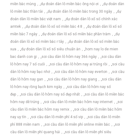
miền bắc mùng
,
dự đoán dàn lô miền bắc ông nội ơi
,
dự đoán dàn
lô miền bắc thần tài
,
dự đoán dàn lô miền bắc trong 30 ngày
,
dự
đoán dàn lô miền bắc việt nam
,
dự đoán dàn lô xổ số chính xác
amtek
,
dự đoán dàn lô xổ số miền bắc 4 8
,
dự đoán dàn lô xổ số
miền bắc 7 ngày
,
dự đoán dàn lô xổ số miền bắc phần trăm
,
dự
đoán dàn lô xổ số miền bắc r tây
,
dự đoán dàn lô xổ số miền bắc
xưa
,
dự đoán dàn lô xổ số siêu chuẩn ăn
,
hom nay lo de mien
bac danh con gi
,
soi cầu dàn lô hôm nay 366 ngày
,
soi cầu dàn
lô hôm nay 7 số cuối
,
soi cầu dàn lô hôm nay ai trúng rồi
,
soi cầu
dàn lô hôm nay bạc nhớ
,
soi cầu dàn lô hôm nay everton
,
soi cầu
dàn lô hôm nay gan
,
soi cầu dàn lô hôm nay giang
,
soi cầu dàn
lô hôm nay rồng bạch kim ngày
,
soi cầu dàn lô hôm nay số
đẹp
,
soi cầu dàn lô hôm nay số đẹp nhất
,
soi cầu dàn lô miền bắc
hôm nay dễ trúng
,
soi cầu dàn lô miền bắc hôm nay internet
,
soi
cầu dàn lô miền bắc hôm nay remix
,
soi cầu dàn lô miền bắc hôm
nay uy tín
,
soi cầu dàn lô miễn phí 4 số vip
,
soi cầu dàn lô miễn
phí 888 miền nam
,
soi cầu dàn lô miễn phí online miền bắc
,
soi
cầu dàn lô miễn phí quang hải
,
soi cầu dàn lô miễn phí siêu