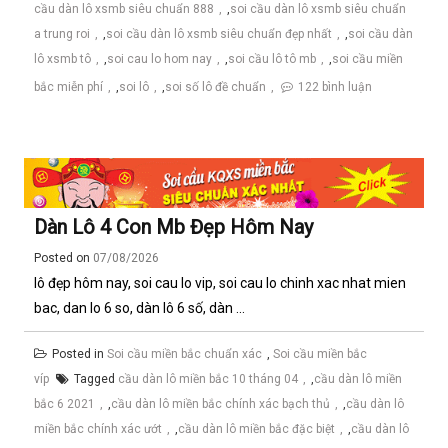
cầu dàn lô xsmb siêu chuẩn 888
,
soi cầu dàn lô xsmb siêu chuẩn
a trung roi
,
soi cầu dàn lô xsmb siêu chuẩn đẹp nhất
,
soi cầu dàn
lô xsmb tô
,
soi cau lo hom nay
,
soi cầu lô tô mb
,
soi cầu miền
ở
bắc miễn phí
,
soi lô
,
soi số lô đề chuẩn
122 bình luận
dàn
lô
6
con
mb
Dàn Lô 4 Con Mb Đẹp Hôm Nay
đẹp
Posted on
07/08/2026
hôm
lô đẹp hôm nay, soi cau lo vip, soi cau lo chinh xac nhat mien
nay
bac, dan lo 6 so, dàn lô 6 số, dàn ...
Posted in
Soi cầu miền bắc chuẩn xác
,
Soi cầu miền bắc
víp
Tagged
cầu dàn lô miền bắc 10 tháng 04
,
cầu dàn lô miền
bắc 6 2021
,
cầu dàn lô miền bắc chính xác bạch thủ
,
cầu dàn lô
miền bắc chính xác ướt
,
cầu dàn lô miền bắc đặc biệt
,
cầu dàn lô