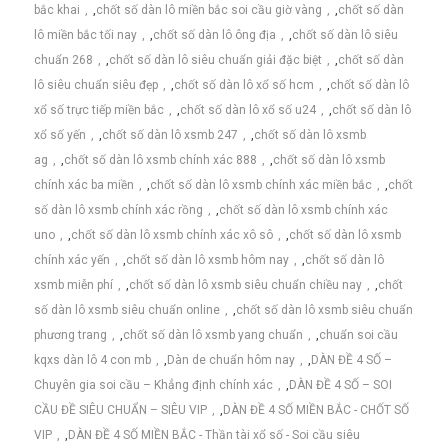
bắc khai
,
chốt số dàn lô miền bắc soi cầu giờ vàng
,
chốt số dàn
lô miền bắc tối nay
,
chốt số dàn lô ông địa
,
chốt số dàn lô siêu
chuẩn 268
,
chốt số dàn lô siêu chuẩn giải đặc biệt
,
chốt số dàn
lô siêu chuẩn siêu đẹp
,
chốt số dàn lô xổ số hcm
,
chốt số dàn lô
xổ số trực tiếp miền bắc
,
chốt số dàn lô xổ số u24
,
chốt số dàn lô
xổ số yến
,
chốt số dàn lô xsmb 247
,
chốt số dàn lô xsmb
ag
,
chốt số dàn lô xsmb chính xác 888
,
chốt số dàn lô xsmb
chính xác ba miền
,
chốt số dàn lô xsmb chính xác miền bắc
,
chốt
số dàn lô xsmb chính xác rồng
,
chốt số dàn lô xsmb chính xác
uno
,
chốt số dàn lô xsmb chính xác xô sô
,
chốt số dàn lô xsmb
chính xác yến
,
chốt số dàn lô xsmb hôm nay
,
chốt số dàn lô
xsmb miễn phí
,
chốt số dàn lô xsmb siêu chuẩn chiều nay
,
chốt
số dàn lô xsmb siêu chuẩn online
,
chốt số dàn lô xsmb siêu chuẩn
phương trang
,
chốt số dàn lô xsmb yang chuẩn
,
chuẩn soi cầu
kqxs dàn lô 4 con mb
,
Dàn de chuẩn hôm nay
,
DÀN ĐỀ 4 SỐ –
Chuyên gia soi cầu – Khẳng định chính xác
,
DÀN ĐỀ 4 SỐ – SOI
CẦU ĐỀ SIÊU CHUẨN – SIÊU VIP
,
DÀN ĐỀ 4 SỐ MIỀN BẮC - CHỐT SỐ
VIP
,
DÀN ĐỀ 4 SỐ MIỀN BẮC - Thần tài xổ số - Soi cầu siêu