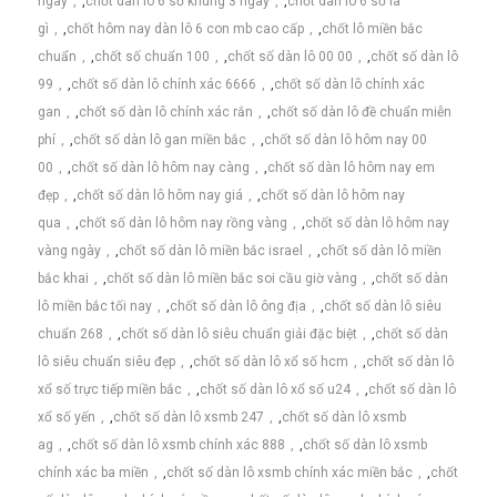
ngày
,
chốt dàn lô 6 số khung 3 ngày
,
chốt dàn lô 6 số là
gì
,
chốt hôm nay dàn lô 6 con mb cao cấp
,
chốt lô miền bắc
chuẩn
,
chốt số chuẩn 100
,
chốt số dàn lô 00 00
,
chốt số dàn lô
99
,
chốt số dàn lô chính xác 6666
,
chốt số dàn lô chính xác
gan
,
chốt số dàn lô chính xác rắn
,
chốt số dàn lô đề chuẩn miễn
phí
,
chốt số dàn lô gan miền bắc
,
chốt số dàn lô hôm nay 00
00
,
chốt số dàn lô hôm nay càng
,
chốt số dàn lô hôm nay em
đẹp
,
chốt số dàn lô hôm nay giá
,
chốt số dàn lô hôm nay
qua
,
chốt số dàn lô hôm nay rồng vàng
,
chốt số dàn lô hôm nay
vàng ngày
,
chốt số dàn lô miền bắc israel
,
chốt số dàn lô miền
bắc khai
,
chốt số dàn lô miền bắc soi cầu giờ vàng
,
chốt số dàn
lô miền bắc tối nay
,
chốt số dàn lô ông địa
,
chốt số dàn lô siêu
chuẩn 268
,
chốt số dàn lô siêu chuẩn giải đặc biệt
,
chốt số dàn
lô siêu chuẩn siêu đẹp
,
chốt số dàn lô xổ số hcm
,
chốt số dàn lô
xổ số trực tiếp miền bắc
,
chốt số dàn lô xổ số u24
,
chốt số dàn lô
xổ số yến
,
chốt số dàn lô xsmb 247
,
chốt số dàn lô xsmb
ag
,
chốt số dàn lô xsmb chính xác 888
,
chốt số dàn lô xsmb
chính xác ba miền
,
chốt số dàn lô xsmb chính xác miền bắc
,
chốt