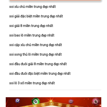
soi xỉu chủ miền trung đẹp nhất
soi giải đặc biệt miền trung đẹp nhất
soi giải 8 miền trung đẹp nhất
soi bao lô miền trung đẹp nhất
soi cặp xỉu chủ miền trung đẹp nhất
soi song thủ lô miền trung đẹp nhất
soi đầu đuôi giải 8 miền trung đẹp nhất
soi đầu đuôi đặc biệt miền trung đẹp nhất
soi lô 3 số miền trung đẹp nhất