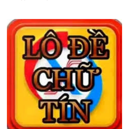
dàn
lô
8
con
mb
đẹp
hôm
nay