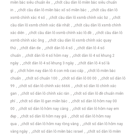
miền bắc siêu chuẩn êx
,
chốt cầu dàn lô miền bắc siêu chuẩn
in
,
chốt cầu dàn lô miền bắc xổ số miền bắc
,
chốt cầu dàn lô
xsmb chính xác 4 số
,
chốt cầu dàn lô xsmb chính xác bz
,
chốt
cầu dàn lô xsmb chính xác dài nhất
,
chốt cầu dàn lô xsmb chính
xác diễn
,
chốt cầu dàn lô xsmb chính xác lô đề
,
chốt cầu dàn lô
xsmb chính xác ông
,
chốt cầu dàn lô xsmb chính xác quay
thử
,
chốt dàn de
,
chốt dàn lô 4 số
,
chốt dàn lô 4 số
chuẩn
,
chốt dàn lô 4 số hôm nay
,
chốt dàn lô 4 số khung 2
ngày
,
chốt dàn lô 4 số khung 3 ngày
,
chốt dàn lô 4 số là
gì
,
chốt hôm nay dàn lô 4 con mb cao cấp
,
chốt lô miền bắc
chuẩn
,
chốt số chuẩn 100
,
chốt số dàn lô 00 00
,
chốt số dàn lô
99
,
chốt số dàn lô chính xác 6666
,
chốt số dàn lô chính xác
gan
,
chốt số dàn lô chính xác rắn
,
chốt số dàn lô đề chuẩn miễn
phí
,
chốt số dàn lô gan miền bắc
,
chốt số dàn lô hôm nay 00
00
,
chốt số dàn lô hôm nay càng
,
chốt số dàn lô hôm nay em
đẹp
,
chốt số dàn lô hôm nay giá
,
chốt số dàn lô hôm nay
qua
,
chốt số dàn lô hôm nay rồng vàng
,
chốt số dàn lô hôm nay
vàng ngày
,
chốt số dàn lô miền bắc israel
,
chốt số dàn lô miền