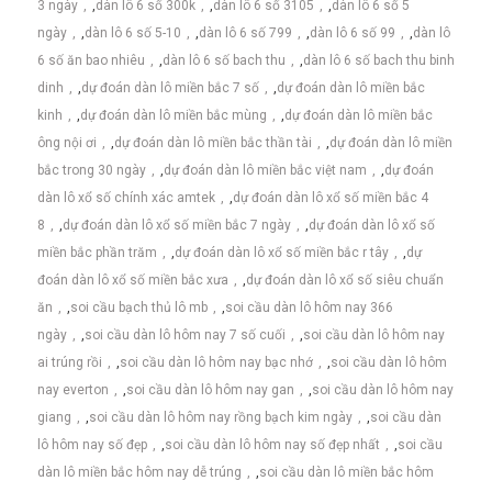
3 ngày
,
dàn lô 6 số 300k
,
dàn lô 6 số 3105
,
dàn lô 6 số 5
ngày
,
dàn lô 6 số 5-10
,
dàn lô 6 số 799
,
dàn lô 6 số 99
,
dàn lô
6 số ăn bao nhiêu
,
dàn lô 6 số bach thu
,
dàn lô 6 số bach thu binh
dinh
,
dự đoán dàn lô miền bắc 7 số
,
dự đoán dàn lô miền bắc
kinh
,
dự đoán dàn lô miền bắc mùng
,
dự đoán dàn lô miền bắc
ông nội ơi
,
dự đoán dàn lô miền bắc thần tài
,
dự đoán dàn lô miền
bắc trong 30 ngày
,
dự đoán dàn lô miền bắc việt nam
,
dự đoán
dàn lô xổ số chính xác amtek
,
dự đoán dàn lô xổ số miền bắc 4
8
,
dự đoán dàn lô xổ số miền bắc 7 ngày
,
dự đoán dàn lô xổ số
miền bắc phần trăm
,
dự đoán dàn lô xổ số miền bắc r tây
,
dự
đoán dàn lô xổ số miền bắc xưa
,
dự đoán dàn lô xổ số siêu chuẩn
ăn
,
soi cầu bạch thủ lô mb
,
soi cầu dàn lô hôm nay 366
ngày
,
soi cầu dàn lô hôm nay 7 số cuối
,
soi cầu dàn lô hôm nay
ai trúng rồi
,
soi cầu dàn lô hôm nay bạc nhớ
,
soi cầu dàn lô hôm
nay everton
,
soi cầu dàn lô hôm nay gan
,
soi cầu dàn lô hôm nay
giang
,
soi cầu dàn lô hôm nay rồng bạch kim ngày
,
soi cầu dàn
lô hôm nay số đẹp
,
soi cầu dàn lô hôm nay số đẹp nhất
,
soi cầu
dàn lô miền bắc hôm nay dễ trúng
,
soi cầu dàn lô miền bắc hôm