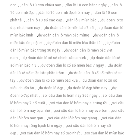
con
,
dàn lô 10 con chiều nay
,
dàn lô 10 con hàng ngày
,
dàn lô
10 con mb đẹp
,
dàn lô 10 con mb đẹp hôm nay
,
dàn lô 10 con
phát tài
,
dàn lô 10 số cao cấp
,
Dàn lô 3 miền bắc
,
du doan lo to
dep nhat hom nay
,
dự đoán dàn lô miền bắc 7 số
,
dự đoán dàn lô
miền bắc kinh
,
dự đoán dàn lô miền bắc mùng
,
dự đoán dàn lô
miền bắc ông nội ơi
,
dự đoán dàn lô miền bắc thần tài
,
dự đoán
dàn lô miền bắc trong 30 ngày
,
dự đoán dàn lô miền bắc việt
nam
,
dự đoán dàn lô xổ số chính xác amtek
,
dự đoán dàn lô xổ
số miền bắc 4 8
,
dự đoán dàn lô xổ số miền bắc 7 ngày
,
dự đoán
dàn lô xổ số miền bắc phần trăm
,
dự đoán dàn lô xổ số miền bắc r
tây
,
dự đoán dàn lô xổ số miền bắc xưa
,
dự đoán dàn lô xổ số
siêu chuẩn ăn
,
dự đoán lô đẹp
,
dự đoán lô đẹp hôm nay
,
dự
đoán lô đẹp nhất
,
soi cầu dàn lô hôm nay 366 ngày
,
soi cầu dàn
lô hôm nay 7 số cuối
,
soi cầu dàn lô hôm nay ai trúng rồi
,
soi cầu
dàn lô hôm nay bạc nhớ
,
soi cầu dàn lô hôm nay everton
,
soi cầu
dàn lô hôm nay gan
,
soi cầu dàn lô hôm nay giang
,
soi cầu dàn
lô hôm nay rồng bạch kim ngày
,
soi cầu dàn lô hôm nay số
đẹp
,
soi cầu dàn lô hôm nay số đẹp nhất
,
soi cầu dàn lô miền bắc