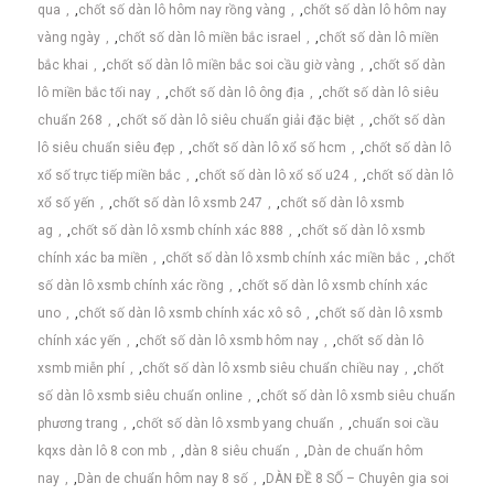
qua
,
chốt số dàn lô hôm nay rồng vàng
,
chốt số dàn lô hôm nay
vàng ngày
,
chốt số dàn lô miền bắc israel
,
chốt số dàn lô miền
bắc khai
,
chốt số dàn lô miền bắc soi cầu giờ vàng
,
chốt số dàn
lô miền bắc tối nay
,
chốt số dàn lô ông địa
,
chốt số dàn lô siêu
chuẩn 268
,
chốt số dàn lô siêu chuẩn giải đặc biệt
,
chốt số dàn
lô siêu chuẩn siêu đẹp
,
chốt số dàn lô xổ số hcm
,
chốt số dàn lô
xổ số trực tiếp miền bắc
,
chốt số dàn lô xổ số u24
,
chốt số dàn lô
xổ số yến
,
chốt số dàn lô xsmb 247
,
chốt số dàn lô xsmb
ag
,
chốt số dàn lô xsmb chính xác 888
,
chốt số dàn lô xsmb
chính xác ba miền
,
chốt số dàn lô xsmb chính xác miền bắc
,
chốt
số dàn lô xsmb chính xác rồng
,
chốt số dàn lô xsmb chính xác
uno
,
chốt số dàn lô xsmb chính xác xô sô
,
chốt số dàn lô xsmb
chính xác yến
,
chốt số dàn lô xsmb hôm nay
,
chốt số dàn lô
xsmb miễn phí
,
chốt số dàn lô xsmb siêu chuẩn chiều nay
,
chốt
số dàn lô xsmb siêu chuẩn online
,
chốt số dàn lô xsmb siêu chuẩn
phương trang
,
chốt số dàn lô xsmb yang chuẩn
,
chuẩn soi cầu
kqxs dàn lô 8 con mb
,
dàn 8 siêu chuẩn
,
Dàn de chuẩn hôm
nay
,
Dàn de chuẩn hôm nay 8 số
,
DÀN ĐỀ 8 SỐ – Chuyên gia soi