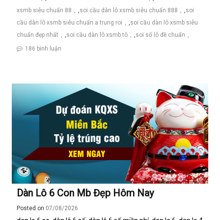
xsmb siêu chuẩn 88
,
soi cầu dàn lô xsmb siêu chuẩn 888
,
soi
cầu dàn lô xsmb siêu chuẩn a trung roi
,
soi cầu dàn lô xsmb siêu
chuẩn đẹp nhất
,
soi cầu dàn lô xsmb tô
,
soi số lô đề chuẩn
ở
186 bình luận
dàn
lô
10
con
mb
đẹp
hôm
nay
Dàn Lô 6 Con Mb Đẹp Hôm Nay
Posted on
07/08/2026