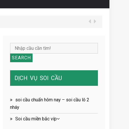
SEARCH
DỊCH
VỤ
SOI
CẦU
soi cầu chuẩn hôm nay – soi cầu lô 2
nháy
Soi cầu miền bắc víp