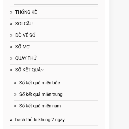
THỐNG KÊ
SOI CẦU
DÒ VÉ SỐ
SỔ MƠ
QUAY THỬ
SỐ KẾT QUẢ
Số kết quả miền bắc
Số kết quả miền trung
Số kết quả miền nam
bạch thủ lô khung 2 ngày