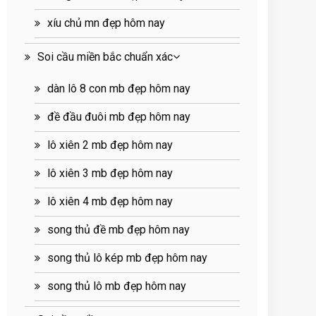
xíu chủ mn đẹp hôm nay
Soi cầu miền bắc chuẩn xác
dàn lô 8 con mb đẹp hôm nay
đề đầu đuôi mb đẹp hôm nay
lô xiên 2 mb đẹp hôm nay
lô xiên 3 mb đẹp hôm nay
lô xiên 4 mb đẹp hôm nay
song thủ đề mb đẹp hôm nay
song thủ lô kép mb đẹp hôm nay
song thủ lô mb đẹp hôm nay