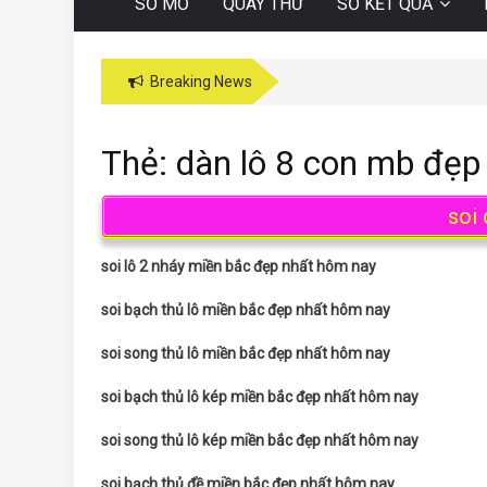
SỔ MƠ
QUAY THỬ
SỐ KẾT QUẢ
Breaking News
Thẻ:
dàn lô 8 con mb đẹp
soi 
soi lô 2 nháy miền bắc đẹp nhất hôm nay
soi bạch thủ lô miền bắc đẹp nhất hôm nay
soi song thủ lô miền bắc đẹp nhất hôm nay
soi bạch thủ lô kép miền bắc đẹp nhất hôm nay
soi song thủ lô kép miền bắc đẹp nhất hôm nay
soi bạch thủ đề miền bắc đẹp nhất hôm nay