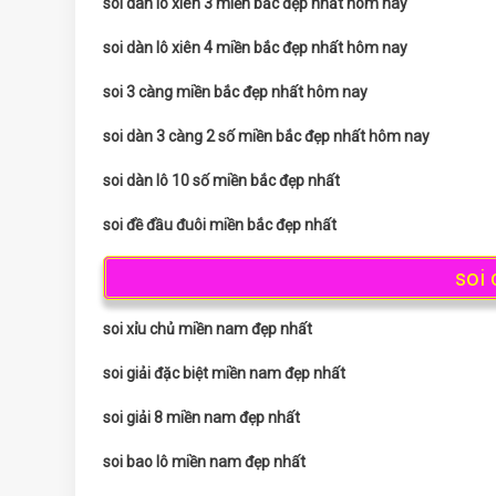
soi dàn lô xiên 3 miền bắc đẹp nhất hôm nay
soi dàn lô xiên 4 miền bắc đẹp nhất hôm nay
soi 3 càng miền bắc đẹp nhất hôm nay
soi dàn 3 càng 2 số miền bắc đẹp nhất hôm nay
soi dàn lô 10 số miền bắc đẹp nhất
soi đề đầu đuôi miền bắc đẹp nhất
soi
soi xỉu chủ miền nam đẹp nhất
soi giải đặc biệt miền nam đẹp nhất
soi giải 8 miền nam đẹp nhất
soi bao lô miền nam đẹp nhất