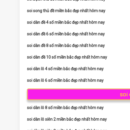
soi song thủ đề miền bắc đẹp nhất hôm nay
soi dàn đề 4 số miền bắc đẹp nhất hôm nay
soi dàn đề 6 số miền bắc đẹp nhất hôm nay
soi dàn đề 8 số miền bắc đẹp nhất hôm nay
soi dàn đề 10 số miền bắc đẹp nhất hôm nay
soi dàn lô 4 số miền bắc đẹp nhất hôm nay
soi dàn lô 6 số miền bắc đẹp nhất hôm nay
soi
soi dàn lô 8 số miền bắc đẹp nhất hôm nay
soi dàn lô xiên 2 miền bắc đẹp nhất hôm nay