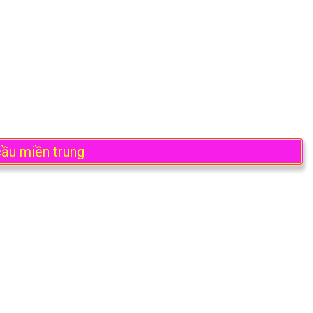
cầu miền trung