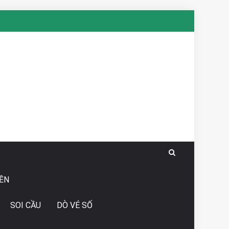
IỀN
SOI CẦU
DÒ VÉ SỐ