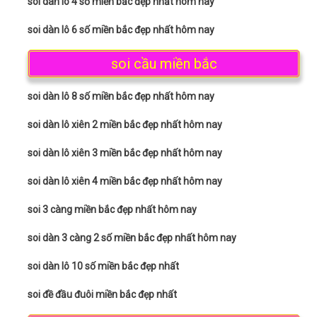
soi dàn lô 4 số miền bắc đẹp nhất hôm nay
soi dàn lô 6 số miền bắc đẹp nhất hôm nay
soi cầu miền bắc
soi dàn lô 8 số miền bắc đẹp nhất hôm nay
soi dàn lô xiên 2 miền bắc đẹp nhất hôm nay
soi dàn lô xiên 3 miền bắc đẹp nhất hôm nay
soi dàn lô xiên 4 miền bắc đẹp nhất hôm nay
soi 3 càng miền bắc đẹp nhất hôm nay
soi dàn 3 càng 2 số miền bắc đẹp nhất hôm nay
soi dàn lô 10 số miền bắc đẹp nhất
soi đề đầu đuôi miền bắc đẹp nhất