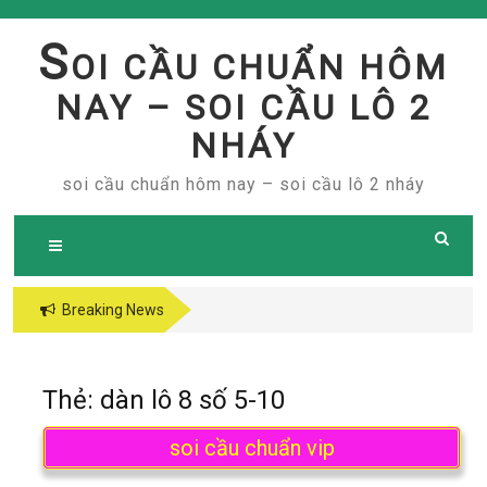
Skip
to
S
OI CẦU CHUẨN HÔM
content
NAY – SOI CẦU LÔ 2
NHÁY
soi cầu chuẩn hôm nay – soi cầu lô 2 nháy
Breaking News
Thẻ:
dàn lô 8 số 5-10
soi cầu chuẩn vip