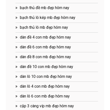
bạch thủ đề mb đẹp hôm nay
bạch thủ lô kép mb đẹp hôm nay
bạch thủ lô mb đẹp hôm nay
dàn đề 4 con mb đẹp hôm nay
dàn đề 6 con mb đẹp hôm nay
dàn đề 8 con mb đẹp hôm nay
dàn đề 10 con mb đẹp hôm nay
dàn lô 10 con mb đẹp hôm nay
dàn lô 4 con mb đẹp hôm nay
dàn lô 6 con mb đẹp hôm nay
cặp 3 càng víp mb đẹp hôm nay