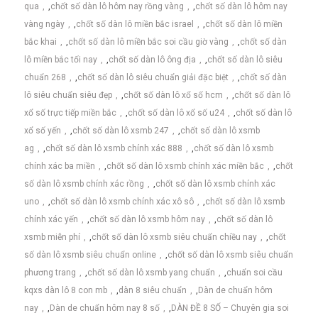
qua
,
chốt số dàn lô hôm nay rồng vàng
,
chốt số dàn lô hôm nay
vàng ngày
,
chốt số dàn lô miền bắc israel
,
chốt số dàn lô miền
bắc khai
,
chốt số dàn lô miền bắc soi cầu giờ vàng
,
chốt số dàn
lô miền bắc tối nay
,
chốt số dàn lô ông địa
,
chốt số dàn lô siêu
chuẩn 268
,
chốt số dàn lô siêu chuẩn giải đặc biệt
,
chốt số dàn
lô siêu chuẩn siêu đẹp
,
chốt số dàn lô xổ số hcm
,
chốt số dàn lô
xổ số trực tiếp miền bắc
,
chốt số dàn lô xổ số u24
,
chốt số dàn lô
xổ số yến
,
chốt số dàn lô xsmb 247
,
chốt số dàn lô xsmb
ag
,
chốt số dàn lô xsmb chính xác 888
,
chốt số dàn lô xsmb
chính xác ba miền
,
chốt số dàn lô xsmb chính xác miền bắc
,
chốt
số dàn lô xsmb chính xác rồng
,
chốt số dàn lô xsmb chính xác
uno
,
chốt số dàn lô xsmb chính xác xô sô
,
chốt số dàn lô xsmb
chính xác yến
,
chốt số dàn lô xsmb hôm nay
,
chốt số dàn lô
xsmb miễn phí
,
chốt số dàn lô xsmb siêu chuẩn chiều nay
,
chốt
số dàn lô xsmb siêu chuẩn online
,
chốt số dàn lô xsmb siêu chuẩn
phương trang
,
chốt số dàn lô xsmb yang chuẩn
,
chuẩn soi cầu
kqxs dàn lô 8 con mb
,
dàn 8 siêu chuẩn
,
Dàn de chuẩn hôm
nay
,
Dàn de chuẩn hôm nay 8 số
,
DÀN ĐỀ 8 SỐ – Chuyên gia soi