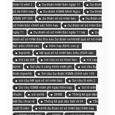
đoán lô xiên 2
Dự đoán miền Bắc ngày 11
Dự đoán
số de hôm nay
Dự đoán XSMB Minh Ngọc
Dự đoán
XSMB VIP 26h
dự đoán xổ số miền bắc
Dự đoán xổ
số miền Bắc chính xác hôm nay
Dự đoán xổ số miền Bắc
ngày 11
Dự đoán xổ số miền Bắc ngày 11 tay
Dự
đoán xổ số miền Bắc thứ sáu Dự đoán xsmb kết quả xổ số miền
bắc siêu chính xác
Hôm nay đánh con gì
kqxsmb
kết quả xổ số miền bắc siêu chính xác
soi cau mb
soi cau xo so mien bac
soi cau
xsmb
Soi cầu 3 càng 6666 miễn phí
soi cầu dự
đoán kqxsmb
Soi cầu Dự đoán XSMB chính xác 100
soi cầu kết quả xổ số miền bắc
Soi cầu lô xiên 2
Soi cầu XSMB miễn phí ngày hôm nay
Soi lô xiên
chuẩn
soi xsmb
SXMB
Thống kê giải đặc
biệt lâu chưa về
Thống kê giải đặc biệt về 59
Tần
suất lô xiên
xsmb dự đoán xổ số miền bắc hôm nay