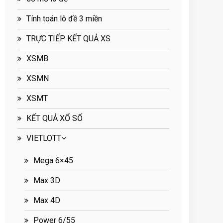
Tính toán lô đề 3 miền
TRỰC TIẾP KẾT QUẢ XS
XSMB
XSMN
XSMT
KẾT QUẢ XỔ SỐ
VIETLOTT
Mega 6×45
Max 3D
Max 4D
Power 6/55