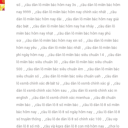
số
,
cầu dàn lô miền bắc hôm nay 3s
,
cầu dàn lô miền bắc hôm
nay 9999
,
cầu dàn lô miền bắc hôm nay chính xác nhất
,
cầu
dàn lô miền bắc hôm nay dài
,
cầu dàn lô miền bắc hôm nay giải
đặc biệt
,
cầu dàn lô miền bắc hôm nay hai nháy
,
cầu dàn lô
miền bắc hôm nay nhật
,
cầu dàn lô miền bắc hôm nay phú
soi
,
cầu dàn lô miền bắc hôm nay xin số
,
cầu dàn lô miền bắc
hôm nay yêu
,
cầu dàn lô miền bắc nhất
,
cầu dàn lô miền bắc
phí ngày hôm nay
,
cầu dàn lô miền bắc siêu chuẩn 14
,
cầu dàn
lô miền bắc siêu chuẩn 30
,
cầu dàn lô miền bắc siêu chuẩn
500
,
cầu dàn lô miền bắc siêu chuẩn êm
,
cầu dàn lô miền bắc
siêu chuẩn số
,
cầu dàn lô miền bắc siêu chuẩn uah
,
cầu dàn
lô xsmb chính xác đề bất tử
,
cầu dàn lô xsmb chính xác gì
,
cầu
dàn lô xsmb chính xác hôm sau
,
cầu dàn lô xsmb chính xác in
english
,
cầu dàn lô xsmb chính xác mienhua
,
cầu đề chuẩn
miền bắc
,
cầu lô dàn lô 8 số miền bắc
,
cầu lô dàn lô 8 số miền
bắc hôm nay
,
cầu lô dàn lô 8 số ngày hôm nay
,
cầu lô dàn lô 8
số truyền thống
,
cầu lô de dàn lô 8 số chính xác 100
,
Cầu vip
dàn lô 8 số mb
,
cầu víp kqxs dàn lô 8 con mb hôm nay
,
choi lo