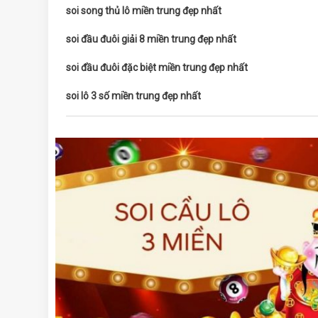
soi song thủ lô miền trung đẹp nhất
soi đầu đuôi giải 8 miền trung đẹp nhất
soi đầu đuôi đặc biệt miền trung đẹp nhất
soi lô 3 số miền trung đẹp nhất