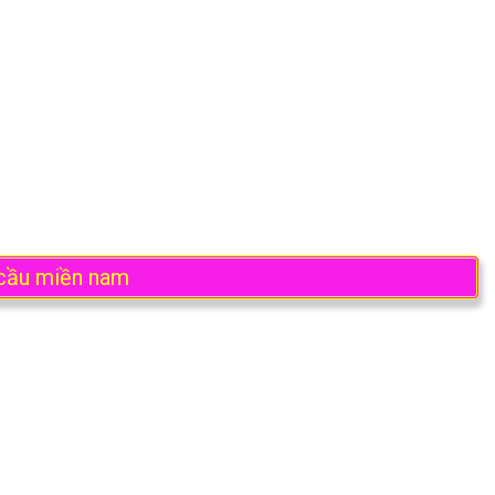
 cầu miền nam