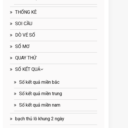
THỐNG KÊ
SOI CẦU
DÒ VÉ SỐ
SỔ MƠ
QUAY THỬ
SỐ KẾT QUẢ
Số kết quả miền bắc
Số kết quả miền trung
Số kết quả miền nam
bạch thủ lô khung 2 ngày