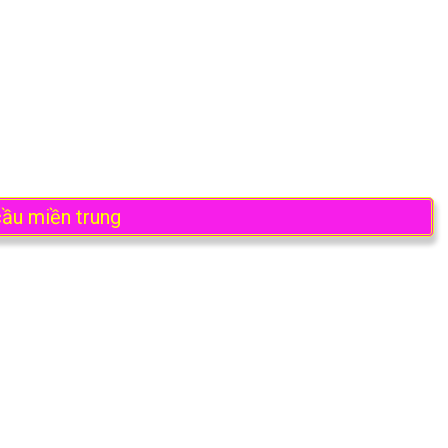
cầu miền trung