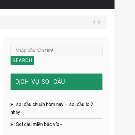
SEARCH
DỊCH
VỤ
SOI
CẦU
soi cầu chuẩn hôm nay – soi cầu lô 2
nháy
Soi cầu miền bắc víp