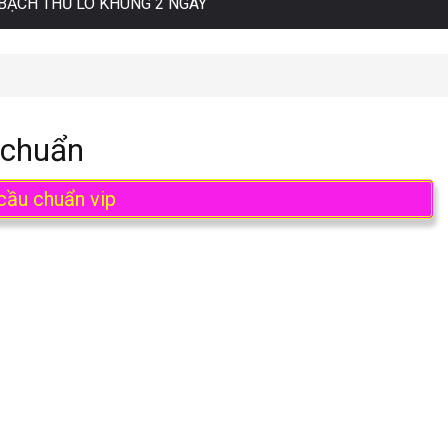
BẠCH THỦ LÔ KHUNG 2 NGÀY
n chuẩn
cầu chuẩn vip