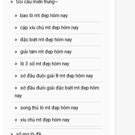
Soi cầu miền trung
bao lô mt đẹp hôm nay
cặp xíu chủ mt đẹp hôm nay
đặc biệt mt đẹp hôm nay
giải tám mt đẹp hôm nay
lô 3 số mt đẹp hôm nay
sớ đầu đuôi giải 8 mt đẹp hôm nay
sớ đầu đuôi giải đặc biệt mt đẹp hôm
nay
song thủ lô mt đẹp hôm nay
xíu chủ mt đẹp hôm nay
sổ mơ lô đề