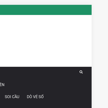
IỀN
SOI CẦU
DÒ VÉ SỐ