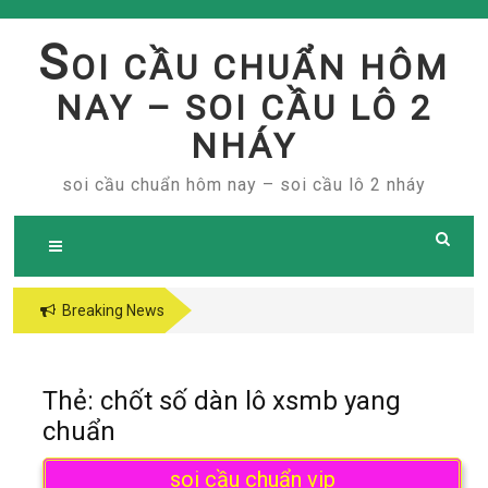
Skip
to
S
OI CẦU CHUẨN HÔM
content
NAY – SOI CẦU LÔ 2
NHÁY
soi cầu chuẩn hôm nay – soi cầu lô 2 nháy
Breaking News
Thẻ:
chốt số dàn lô xsmb yang
chuẩn
soi cầu chuẩn vip