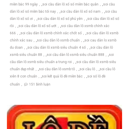
miền bắc 99 ngày
,
soi cầu dàn lô xổ số miền bắc quân
,
soi cầu
dàn lô xổ số miền bắc tối nay
,
soi cầu dàn lô xổ số nam
,
soi cầu
dàn lô xổ số ơi
,
soi cầu dàn lô xổ số phú yên
,
soi cầu dàn lô xổ số
rồi
,
soi cầu dàn lô xổ số ướt
,
soi cầu dàn lô xsmb chính xác
666
,
soi cầu dàn lô xsmb chính xác chốt số
,
soi cầu dàn lô xsmb
chính xác sau
,
soi cầu dàn lô xsmb chuẩn
,
soi cau dàn lo xsmb
du doan
,
soi cầu dàn lô xsmb siêu chuẩn 4 số
,
soi cầu dàn lô
xsmb siêu chuẩn 88
,
soi cầu dàn lô xsmb siêu chuẩn 888
,
soi
cầu dàn lô xsmb siêu chuẩn a trung roi
,
soi cầu dàn lô xsmb siêu
chuẩn đẹp nhất
,
soi cầu dàn lô xsmb tô
,
soi cầu lô
,
soi cầu lô
xiên 8 con chuẩn
,
soi kết quả lô đề miền bắc
,
soi số lô đề
ở
chuẩn
151 bình luận
dàn
lô
8
con
mb
đẹp