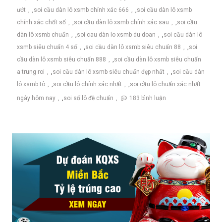
ướt
,
soi cầu dàn lô xsmb chính xác 666
,
soi cầu dàn lô xsmb
chính xác chốt số
,
soi cầu dàn lô xsmb chính xác sau
,
soi cầu
dàn lô xsmb chuẩn
,
soi cau dàn lo xsmb du doan
,
soi cầu dàn lô
xsmb siêu chuẩn 4 số
,
soi cầu dàn lô xsmb siêu chuẩn 88
,
soi
cầu dàn lô xsmb siêu chuẩn 888
,
soi cầu dàn lô xsmb siêu chuẩn
a trung roi
,
soi cầu dàn lô xsmb siêu chuẩn đẹp nhất
,
soi cầu dàn
lô xsmb tô
,
soi cầu lô chính xác nhất
,
soi cầu lô chuẩn xác nhất
ở
ngày hôm nay
,
soi số lô đề chuẩn
183 bình luận
dàn
lô
4
con
mb
đẹp
hôm
nay