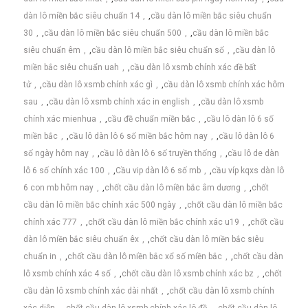
dàn lô miền bắc siêu chuẩn 14
,
cầu dàn lô miền bắc siêu chuẩn
30
,
cầu dàn lô miền bắc siêu chuẩn 500
,
cầu dàn lô miền bắc
siêu chuẩn êm
,
cầu dàn lô miền bắc siêu chuẩn số
,
cầu dàn lô
miền bắc siêu chuẩn uah
,
cầu dàn lô xsmb chính xác đề bất
tử
,
cầu dàn lô xsmb chính xác gì
,
cầu dàn lô xsmb chính xác hôm
sau
,
cầu dàn lô xsmb chính xác in english
,
cầu dàn lô xsmb
chính xác mienhua
,
cầu đề chuẩn miền bắc
,
cầu lô dàn lô 6 số
miền bắc
,
cầu lô dàn lô 6 số miền bắc hôm nay
,
cầu lô dàn lô 6
số ngày hôm nay
,
cầu lô dàn lô 6 số truyền thống
,
cầu lô de dàn
lô 6 số chính xác 100
,
Cầu vip dàn lô 6 số mb
,
cầu víp kqxs dàn lô
6 con mb hôm nay
,
chốt cầu dàn lô miền bắc âm dương
,
chốt
cầu dàn lô miền bắc chính xác 500 ngày
,
chốt cầu dàn lô miền bắc
chính xác 777
,
chốt cầu dàn lô miền bắc chính xác u19
,
chốt cầu
dàn lô miền bắc siêu chuẩn êx
,
chốt cầu dàn lô miền bắc siêu
chuẩn in
,
chốt cầu dàn lô miền bắc xổ số miền bắc
,
chốt cầu dàn
lô xsmb chính xác 4 số
,
chốt cầu dàn lô xsmb chính xác bz
,
chốt
cầu dàn lô xsmb chính xác dài nhất
,
chốt cầu dàn lô xsmb chính