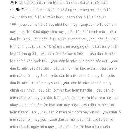
Posted in
Soi cầu miền bắc chuẩn xác
,
Soi cầu miền bắc
víp
Tagged
cách nuôi lô 10 số 3 ngày
,
cách soi dàn lô 10
số
,
cách soi lô 10 số miền bắc
,
cách tính lô 10 số chuẩn
100
,
cap dàn lô 10 số dep nhat hom nay
,
cap dàn lô 10 số hom
nay
,
cặp lô 10 số ngày hôm nay
,
cầu 10 số lô chính xác
,
cầu
dàn lô 10 số
,
cầu dàn lô 10 số ăn quanh năm
,
cau dàn lô 10 số
binh dinh
,
cầu dàn lô 10 số mb chơi trong ngày
,
cầu dàn lô miền
bắc 10 tháng 04
,
cầu dàn lô miền bắc 6 2021
,
cầu dàn lô miền
bắc chính xác bạch thủ
,
cầu dàn lô miền bắc chính xác ướt
,
cầu
dàn lô miền bắc đặc biệt
,
cầu dàn lô miền bắc extra
,
cầu dàn lô
miền bắc hôm nay 3 số
,
cầu dàn lô miền bắc hôm nay 3s
,
cầu
dàn lô miền bắc hôm nay 9999
,
cầu dàn lô miền bắc hôm nay
chính xác nhất
,
cầu dàn lô miền bắc hôm nay dài
,
cầu dàn lô
miền bắc hôm nay giải đặc biệt
,
cầu dàn lô miền bắc hôm nay hai
nháy
,
cầu dàn lô miền bắc hôm nay nhật
,
cầu dàn lô miền bắc
hôm nay phú soi
,
cầu dàn lô miền bắc hôm nay xin số
,
cầu dàn lô
miền bắc hôm nay yêu
,
cầu dàn lô miền bắc nhất
,
cầu dàn lô
miền bắc phí ngày hôm nay
,
cầu dàn lô miền bắc siêu chuẩn