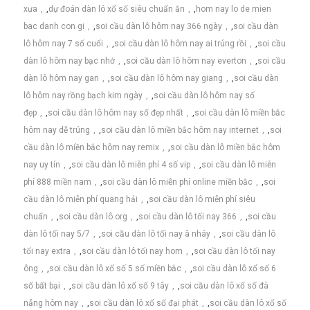
xưa
,
dự đoán dàn lô xổ số siêu chuẩn ăn
,
hom nay lo de mien
bac danh con gi
,
soi cầu dàn lô hôm nay 366 ngày
,
soi cầu dàn
lô hôm nay 7 số cuối
,
soi cầu dàn lô hôm nay ai trúng rồi
,
soi cầu
dàn lô hôm nay bạc nhớ
,
soi cầu dàn lô hôm nay everton
,
soi cầu
dàn lô hôm nay gan
,
soi cầu dàn lô hôm nay giang
,
soi cầu dàn
lô hôm nay rồng bạch kim ngày
,
soi cầu dàn lô hôm nay số
đẹp
,
soi cầu dàn lô hôm nay số đẹp nhất
,
soi cầu dàn lô miền bắc
hôm nay dễ trúng
,
soi cầu dàn lô miền bắc hôm nay internet
,
soi
cầu dàn lô miền bắc hôm nay remix
,
soi cầu dàn lô miền bắc hôm
nay uy tín
,
soi cầu dàn lô miễn phí 4 số vip
,
soi cầu dàn lô miễn
phí 888 miền nam
,
soi cầu dàn lô miễn phí online miền bắc
,
soi
cầu dàn lô miễn phí quang hải
,
soi cầu dàn lô miễn phí siêu
chuẩn
,
soi cầu dàn lô org
,
soi cầu dàn lô tối nay 366
,
soi cầu
dàn lô tối nay 5/7
,
soi cầu dàn lô tối nay â nháy
,
soi cầu dàn lô
tối nay extra
,
soi cầu dàn lô tối nay hom
,
soi cầu dàn lô tối nay
ông
,
soi cầu dàn lô xổ số 5 số miền bắc
,
soi cầu dàn lô xổ số 6
số bất bại
,
soi cầu dàn lô xổ số 9 tây
,
soi cầu dàn lô xổ số đà
nẵng hôm nay
,
soi cầu dàn lô xổ số đại phát
,
soi cầu dàn lô xổ số