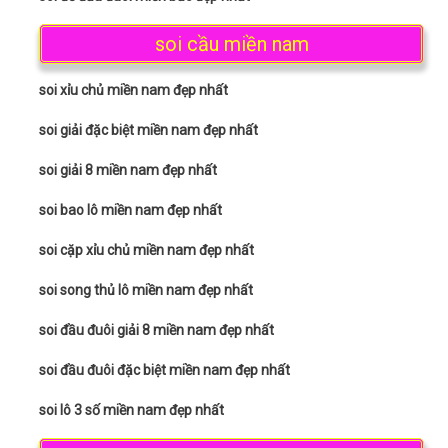
soi cầu miền nam
soi xỉu chủ miền nam đẹp nhất
soi giải đặc biệt miền nam đẹp nhất
soi giải 8 miền nam đẹp nhất
soi bao lô miền nam đẹp nhất
soi cặp xỉu chủ miền nam đẹp nhất
soi song thủ lô miền nam đẹp nhất
soi đầu đuôi giải 8 miền nam đẹp nhất
soi đầu đuôi đặc biệt miền nam đẹp nhất
soi lô 3 số miền nam đẹp nhất