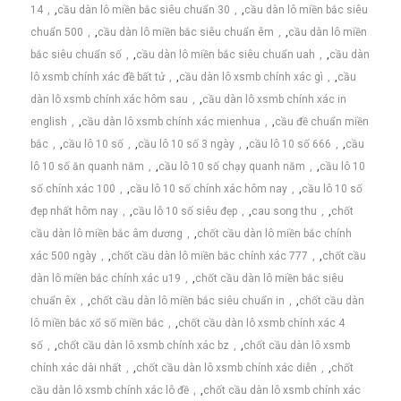
14
,
cầu dàn lô miền bắc siêu chuẩn 30
,
cầu dàn lô miền bắc siêu
chuẩn 500
,
cầu dàn lô miền bắc siêu chuẩn êm
,
cầu dàn lô miền
bắc siêu chuẩn số
,
cầu dàn lô miền bắc siêu chuẩn uah
,
cầu dàn
lô xsmb chính xác đề bất tử
,
cầu dàn lô xsmb chính xác gì
,
cầu
dàn lô xsmb chính xác hôm sau
,
cầu dàn lô xsmb chính xác in
english
,
cầu dàn lô xsmb chính xác mienhua
,
cầu đề chuẩn miền
bắc
,
cầu lô 10 số
,
cầu lô 10 số 3 ngày
,
cầu lô 10 số 666
,
cầu
lô 10 số ăn quanh năm
,
cầu lô 10 số chạy quanh năm
,
cầu lô 10
số chính xác 100
,
cầu lô 10 số chính xác hôm nay
,
cầu lô 10 số
đẹp nhất hôm nay
,
cầu lô 10 số siêu đẹp
,
cau song thu
,
chốt
cầu dàn lô miền bắc âm dương
,
chốt cầu dàn lô miền bắc chính
xác 500 ngày
,
chốt cầu dàn lô miền bắc chính xác 777
,
chốt cầu
dàn lô miền bắc chính xác u19
,
chốt cầu dàn lô miền bắc siêu
chuẩn êx
,
chốt cầu dàn lô miền bắc siêu chuẩn in
,
chốt cầu dàn
lô miền bắc xổ số miền bắc
,
chốt cầu dàn lô xsmb chính xác 4
số
,
chốt cầu dàn lô xsmb chính xác bz
,
chốt cầu dàn lô xsmb
chính xác dài nhất
,
chốt cầu dàn lô xsmb chính xác diễn
,
chốt
cầu dàn lô xsmb chính xác lô đề
,
chốt cầu dàn lô xsmb chính xác