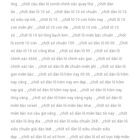
ông
,
chốt cầu dàn lô xsmb chính xác quay thử
,
chốt dàn
de
,
chốt dàn lô 10 số
,
chốt dàn lô 10 số chuẩn
,
chốt dàn lô 10
số siêu vip mb
,
chốt lô 10
,
chốt lô 10 con hôm nay
,
chốt lô 10
con miễn phí
,
chốt lô 10 con rbk
,
chốt lô 10 mb
,
chốt lô 10
số
,
chốt lô 10 số rồng bạch kim
,
chốt lô miền bắc chuẩn
,
chốt
lô xsmb 10 con
,
chốt số chuẩn 100
,
chốt số dàn lô 00 00
,
Chốt
số dàn lô 10 số công khai
,
chốt số dàn lô 99
,
chốt số dàn lô
chính xác 6666
,
chốt số dàn lô chính xác gan
,
chốt số dàn lô
chính xác rắn
,
chốt số dàn lô đề chuẩn miễn phí
,
chốt số dàn lô
gan miền bắc
,
chốt số dàn lô hôm nay 00 00
,
chốt số dàn lô hôm
nay càng
,
chốt số dàn lô hôm nay em đẹp
,
chốt số dàn lô hôm
nay giá
,
chốt số dàn lô hôm nay qua
,
chốt số dàn lô hôm nay
rồng vàng
,
chốt số dàn lô hôm nay vàng ngày
,
chốt số dàn lô
miền bắc israel
,
chốt số dàn lô miền bắc khai
,
chốt số dàn lô
miền bắc soi cầu giờ vàng
,
chốt số dàn lô miền bắc tối nay
,
chốt
số dàn lô ông địa
,
chốt số dàn lô siêu chuẩn 268
,
chốt số dàn lô
siêu chuẩn giải đặc biệt
,
chốt số dàn lô siêu chuẩn siêu
đẹp
,
chốt số dàn lô xổ số hcm
,
chốt số dàn lô xổ số trực tiếp miền