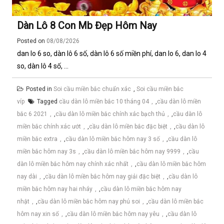
Dàn Lô 8 Con Mb Đẹp Hôm Nay
Posted on
08/08/2026
dan lo 6 so, dàn lô 6 số, dàn lô 6 số miền phí, dan lo 6, dan lo 4
so, dàn lô 4 số, ...
Posted in
Soi cầu miền bắc chuẩn xác
,
Soi cầu miền bắc
víp
Tagged
cầu dàn lô miền bắc 10 tháng 04
,
cầu dàn lô miền
bắc 6 2021
,
cầu dàn lô miền bắc chính xác bạch thủ
,
cầu dàn lô
miền bắc chính xác ướt
,
cầu dàn lô miền bắc đặc biệt
,
cầu dàn lô
miền bắc extra
,
cầu dàn lô miền bắc hôm nay 3 số
,
cầu dàn lô
miền bắc hôm nay 3s
,
cầu dàn lô miền bắc hôm nay 9999
,
cầu
dàn lô miền bắc hôm nay chính xác nhất
,
cầu dàn lô miền bắc hôm
nay dài
,
cầu dàn lô miền bắc hôm nay giải đặc biệt
,
cầu dàn lô
miền bắc hôm nay hai nháy
,
cầu dàn lô miền bắc hôm nay
nhật
,
cầu dàn lô miền bắc hôm nay phú soi
,
cầu dàn lô miền bắc
hôm nay xin số
,
cầu dàn lô miền bắc hôm nay yêu
,
cầu dàn lô