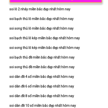
soi lô 2 nháy miền bắc đẹp nhất hôm nay
soi bạch thủ lô miền bắc đẹp nhất hôm nay
soi song thủ lô miền bắc đẹp nhất hôm nay
soi bạch thủ lô kép miền bắc đẹp nhất hôm nay
soi song thủ lô kép miền bắc đẹp nhất hôm nay
soi bạch thủ đề miền bắc đẹp nhất hôm nay
soi song thủ đề miền bắc đẹp nhất hôm nay
soi dàn đề 4 số miền bắc đẹp nhất hôm nay
soi dàn đề 6 số miền bắc đẹp nhất hôm nay
soi dàn đề 8 số miền bắc đẹp nhất hôm nay
soi dàn đề 10 số miền bắc đẹp nhất hôm nay