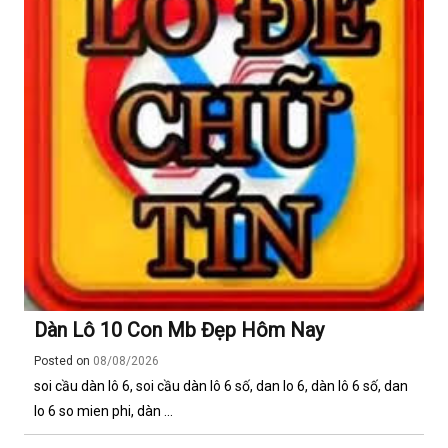
hôm
nay
Dàn Lô 10 Con Mb Đẹp Hôm Nay
Posted on
08/08/2026
soi cầu dàn lô 6, soi cầu dàn lô 6 số, dan lo 6, dàn lô 6 số, dan
lo 6 so mien phi, dàn ...