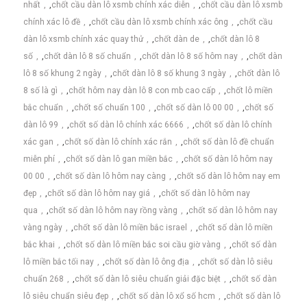
nhất
,
chốt cầu dàn lô xsmb chính xác diễn
,
chốt cầu dàn lô xsmb
chính xác lô đề
,
chốt cầu dàn lô xsmb chính xác ông
,
chốt cầu
dàn lô xsmb chính xác quay thử
,
chốt dàn de
,
chốt dàn lô 8
số
,
chốt dàn lô 8 số chuẩn
,
chốt dàn lô 8 số hôm nay
,
chốt dàn
lô 8 số khung 2 ngày
,
chốt dàn lô 8 số khung 3 ngày
,
chốt dàn lô
8 số là gì
,
chốt hôm nay dàn lô 8 con mb cao cấp
,
chốt lô miền
bắc chuẩn
,
chốt số chuẩn 100
,
chốt số dàn lô 00 00
,
chốt số
dàn lô 99
,
chốt số dàn lô chính xác 6666
,
chốt số dàn lô chính
xác gan
,
chốt số dàn lô chính xác rắn
,
chốt số dàn lô đề chuẩn
miễn phí
,
chốt số dàn lô gan miền bắc
,
chốt số dàn lô hôm nay
00 00
,
chốt số dàn lô hôm nay càng
,
chốt số dàn lô hôm nay em
đẹp
,
chốt số dàn lô hôm nay giá
,
chốt số dàn lô hôm nay
qua
,
chốt số dàn lô hôm nay rồng vàng
,
chốt số dàn lô hôm nay
vàng ngày
,
chốt số dàn lô miền bắc israel
,
chốt số dàn lô miền
bắc khai
,
chốt số dàn lô miền bắc soi cầu giờ vàng
,
chốt số dàn
lô miền bắc tối nay
,
chốt số dàn lô ông địa
,
chốt số dàn lô siêu
chuẩn 268
,
chốt số dàn lô siêu chuẩn giải đặc biệt
,
chốt số dàn
lô siêu chuẩn siêu đẹp
,
chốt số dàn lô xổ số hcm
,
chốt số dàn lô