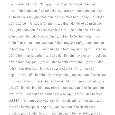
dàn lô miền bắc trong 30 ngày
,
dự đoán dàn lô miền bắc việt
nam
,
dự đoán dàn lô xổ số chính xác amtek
,
dự đoán dàn lô xổ
số miền bắc 4 8
,
dự đoán dàn lô xổ số miền bắc 7 ngày
,
dự đoán
dàn lô xổ số miền bắc phần trăm
,
dự đoán dàn lô xổ số miền bắc r
tây
,
dự đoán dàn lô xổ số miền bắc xưa
,
dự đoán dàn lô xổ số
siêu chuẩn ăn
,
dự đoán lô đẹp
,
dự đoán lô đẹp hôm nay
,
dự
đoán lô đẹp nhất
,
soi cầu dàn lô hôm nay 366 ngày
,
soi cầu dàn
lô hôm nay 7 số cuối
,
soi cầu dàn lô hôm nay ai trúng rồi
,
soi cầu
dàn lô hôm nay bạc nhớ
,
soi cầu dàn lô hôm nay everton
,
soi cầu
dàn lô hôm nay gan
,
soi cầu dàn lô hôm nay giang
,
soi cầu dàn
lô hôm nay rồng bạch kim ngày
,
soi cầu dàn lô hôm nay số
đẹp
,
soi cầu dàn lô hôm nay số đẹp nhất
,
soi cầu dàn lô miền bắc
hôm nay dễ trúng
,
soi cầu dàn lô miền bắc hôm nay internet
,
soi
cầu dàn lô miền bắc hôm nay remix
,
soi cầu dàn lô miền bắc hôm
nay uy tín
,
soi cầu dàn lô miễn phí 4 số vip
,
soi cầu dàn lô miễn
phí 888 miền nam
,
soi cầu dàn lô miễn phí online miền bắc
,
soi
cầu dàn lô miễn phí quang hải
,
soi cầu dàn lô miễn phí siêu
chuẩn
,
soi cầu dàn lô org
,
soi cầu dàn lô tối nay 366
,
soi cầu