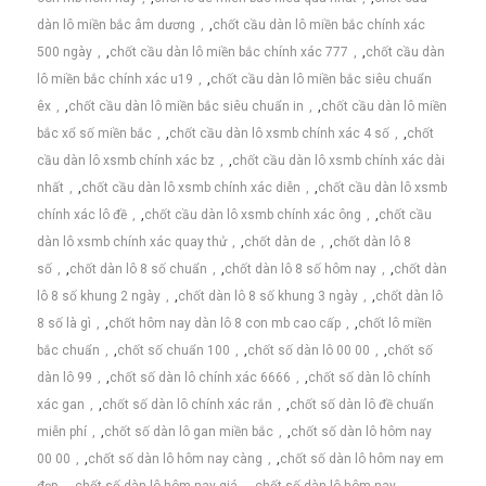
dàn lô miền bắc âm dương
,
chốt cầu dàn lô miền bắc chính xác
500 ngày
,
chốt cầu dàn lô miền bắc chính xác 777
,
chốt cầu dàn
lô miền bắc chính xác u19
,
chốt cầu dàn lô miền bắc siêu chuẩn
êx
,
chốt cầu dàn lô miền bắc siêu chuẩn in
,
chốt cầu dàn lô miền
bắc xổ số miền bắc
,
chốt cầu dàn lô xsmb chính xác 4 số
,
chốt
cầu dàn lô xsmb chính xác bz
,
chốt cầu dàn lô xsmb chính xác dài
nhất
,
chốt cầu dàn lô xsmb chính xác diễn
,
chốt cầu dàn lô xsmb
chính xác lô đề
,
chốt cầu dàn lô xsmb chính xác ông
,
chốt cầu
dàn lô xsmb chính xác quay thử
,
chốt dàn de
,
chốt dàn lô 8
số
,
chốt dàn lô 8 số chuẩn
,
chốt dàn lô 8 số hôm nay
,
chốt dàn
lô 8 số khung 2 ngày
,
chốt dàn lô 8 số khung 3 ngày
,
chốt dàn lô
8 số là gì
,
chốt hôm nay dàn lô 8 con mb cao cấp
,
chốt lô miền
bắc chuẩn
,
chốt số chuẩn 100
,
chốt số dàn lô 00 00
,
chốt số
dàn lô 99
,
chốt số dàn lô chính xác 6666
,
chốt số dàn lô chính
xác gan
,
chốt số dàn lô chính xác rắn
,
chốt số dàn lô đề chuẩn
miễn phí
,
chốt số dàn lô gan miền bắc
,
chốt số dàn lô hôm nay
00 00
,
chốt số dàn lô hôm nay càng
,
chốt số dàn lô hôm nay em