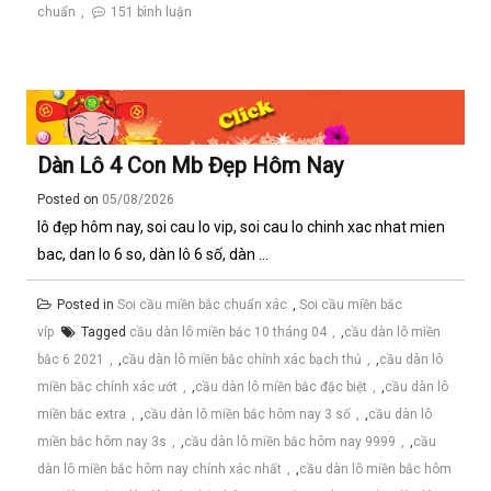
ở
chuẩn
151 bình luận
dàn
lô
8
con
mb
Dàn Lô 4 Con Mb Đẹp Hôm Nay
đẹp
Posted on
05/08/2026
hôm
lô đẹp hôm nay, soi cau lo vip, soi cau lo chinh xac nhat mien
nay
bac, dan lo 6 so, dàn lô 6 số, dàn ...
Posted in
Soi cầu miền bắc chuẩn xác
,
Soi cầu miền bắc
víp
Tagged
cầu dàn lô miền bắc 10 tháng 04
,
cầu dàn lô miền
bắc 6 2021
,
cầu dàn lô miền bắc chính xác bạch thủ
,
cầu dàn lô
miền bắc chính xác ướt
,
cầu dàn lô miền bắc đặc biệt
,
cầu dàn lô
miền bắc extra
,
cầu dàn lô miền bắc hôm nay 3 số
,
cầu dàn lô
miền bắc hôm nay 3s
,
cầu dàn lô miền bắc hôm nay 9999
,
cầu
dàn lô miền bắc hôm nay chính xác nhất
,
cầu dàn lô miền bắc hôm