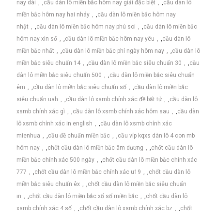
nay dài
,
cầu dàn lô miền bắc hôm nay giải đặc biệt
,
cầu dàn lô
miền bắc hôm nay hai nháy
,
cầu dàn lô miền bắc hôm nay
nhật
,
cầu dàn lô miền bắc hôm nay phú soi
,
cầu dàn lô miền bắc
hôm nay xin số
,
cầu dàn lô miền bắc hôm nay yêu
,
cầu dàn lô
miền bắc nhất
,
cầu dàn lô miền bắc phí ngày hôm nay
,
cầu dàn lô
miền bắc siêu chuẩn 14
,
cầu dàn lô miền bắc siêu chuẩn 30
,
cầu
dàn lô miền bắc siêu chuẩn 500
,
cầu dàn lô miền bắc siêu chuẩn
êm
,
cầu dàn lô miền bắc siêu chuẩn số
,
cầu dàn lô miền bắc
siêu chuẩn uah
,
cầu dàn lô xsmb chính xác đề bất tử
,
cầu dàn lô
xsmb chính xác gì
,
cầu dàn lô xsmb chính xác hôm sau
,
cầu dàn
lô xsmb chính xác in english
,
cầu dàn lô xsmb chính xác
mienhua
,
cầu đề chuẩn miền bắc
,
cầu víp kqxs dàn lô 4 con mb
hôm nay
,
chốt cầu dàn lô miền bắc âm dương
,
chốt cầu dàn lô
miền bắc chính xác 500 ngày
,
chốt cầu dàn lô miền bắc chính xác
777
,
chốt cầu dàn lô miền bắc chính xác u19
,
chốt cầu dàn lô
miền bắc siêu chuẩn êx
,
chốt cầu dàn lô miền bắc siêu chuẩn
in
,
chốt cầu dàn lô miền bắc xổ số miền bắc
,
chốt cầu dàn lô
xsmb chính xác 4 số
,
chốt cầu dàn lô xsmb chính xác bz
,
chốt