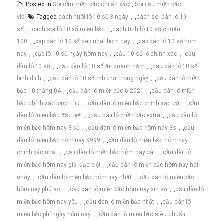
Posted in
Soi cầu miền bắc chuẩn xác
,
Soi cầu miền bắc
víp
Tagged
cách nuôi lô 10 số 3 ngày
,
cách soi dàn lô 10
số
,
cách soi lô 10 số miền bắc
,
cách tính lô 10 số chuẩn
100
,
cap dàn lô 10 số dep nhat hom nay
,
cap dàn lô 10 số hom
nay
,
cặp lô 10 số ngày hôm nay
,
cầu 10 số lô chính xác
,
cầu
dàn lô 10 số
,
cầu dàn lô 10 số ăn quanh năm
,
cau dàn lô 10 số
binh dinh
,
cầu dàn lô 10 số mb chơi trong ngày
,
cầu dàn lô miền
bắc 10 tháng 04
,
cầu dàn lô miền bắc 6 2021
,
cầu dàn lô miền
bắc chính xác bạch thủ
,
cầu dàn lô miền bắc chính xác ướt
,
cầu
dàn lô miền bắc đặc biệt
,
cầu dàn lô miền bắc extra
,
cầu dàn lô
miền bắc hôm nay 3 số
,
cầu dàn lô miền bắc hôm nay 3s
,
cầu
dàn lô miền bắc hôm nay 9999
,
cầu dàn lô miền bắc hôm nay
chính xác nhất
,
cầu dàn lô miền bắc hôm nay dài
,
cầu dàn lô
miền bắc hôm nay giải đặc biệt
,
cầu dàn lô miền bắc hôm nay hai
nháy
,
cầu dàn lô miền bắc hôm nay nhật
,
cầu dàn lô miền bắc
hôm nay phú soi
,
cầu dàn lô miền bắc hôm nay xin số
,
cầu dàn lô
miền bắc hôm nay yêu
,
cầu dàn lô miền bắc nhất
,
cầu dàn lô
miền bắc phí ngày hôm nay
,
cầu dàn lô miền bắc siêu chuẩn