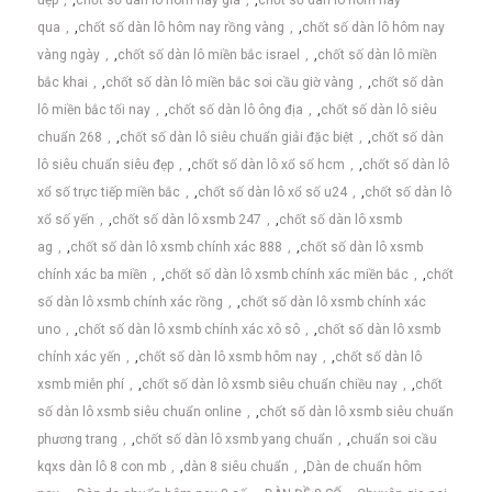
đẹp
,
chốt số dàn lô hôm nay giá
,
chốt số dàn lô hôm nay
qua
,
chốt số dàn lô hôm nay rồng vàng
,
chốt số dàn lô hôm nay
vàng ngày
,
chốt số dàn lô miền bắc israel
,
chốt số dàn lô miền
bắc khai
,
chốt số dàn lô miền bắc soi cầu giờ vàng
,
chốt số dàn
lô miền bắc tối nay
,
chốt số dàn lô ông địa
,
chốt số dàn lô siêu
chuẩn 268
,
chốt số dàn lô siêu chuẩn giải đặc biệt
,
chốt số dàn
lô siêu chuẩn siêu đẹp
,
chốt số dàn lô xổ số hcm
,
chốt số dàn lô
xổ số trực tiếp miền bắc
,
chốt số dàn lô xổ số u24
,
chốt số dàn lô
xổ số yến
,
chốt số dàn lô xsmb 247
,
chốt số dàn lô xsmb
ag
,
chốt số dàn lô xsmb chính xác 888
,
chốt số dàn lô xsmb
chính xác ba miền
,
chốt số dàn lô xsmb chính xác miền bắc
,
chốt
số dàn lô xsmb chính xác rồng
,
chốt số dàn lô xsmb chính xác
uno
,
chốt số dàn lô xsmb chính xác xô sô
,
chốt số dàn lô xsmb
chính xác yến
,
chốt số dàn lô xsmb hôm nay
,
chốt số dàn lô
xsmb miễn phí
,
chốt số dàn lô xsmb siêu chuẩn chiều nay
,
chốt
số dàn lô xsmb siêu chuẩn online
,
chốt số dàn lô xsmb siêu chuẩn
phương trang
,
chốt số dàn lô xsmb yang chuẩn
,
chuẩn soi cầu
kqxs dàn lô 8 con mb
,
dàn 8 siêu chuẩn
,
Dàn de chuẩn hôm