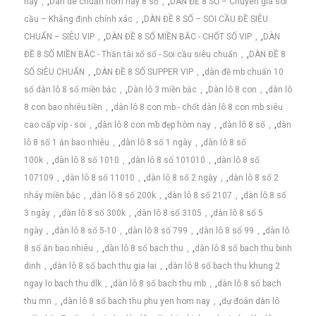
nay
,
Dàn de chuẩn hôm nay 8 số
,
DÀN ĐỀ 8 SỐ – Chuyên gia soi
cầu – Khẳng định chính xác
,
DÀN ĐỀ 8 SỐ – SOI CẦU ĐỀ SIÊU
CHUẨN – SIÊU VIP
,
DÀN ĐỀ 8 SỐ MIỀN BẮC - CHỐT SỐ VIP
,
DÀN
ĐỀ 8 SỐ MIỀN BẮC - Thần tài xổ số - Soi cầu siêu chuẩn
,
DÀN ĐỀ 8
SỐ SIÊU CHUẨN
,
DÀN ĐỀ 8 SỐ SUPPER VIP
,
dàn đề mb chuẩn 10
số dàn lô 8 số miền bắc
,
Dàn lô 3 miền bắc
,
Dàn lô 8 con
,
dàn lô
8 con bao nhiêu tiền
,
dàn lô 8 con mb - chốt dàn lô 8 con mb siêu
cao cấp víp - soi
,
dàn lô 8 con mb đẹp hôm nay
,
dàn lô 8 số
,
dàn
lô 8 số 1 ăn bao nhiêu
,
dàn lô 8 số 1 ngày
,
dàn lô 8 số
100k
,
dàn lô 8 số 1010
,
dàn lô 8 số 101010
,
dàn lô 8 số
107109
,
dàn lô 8 số 11010
,
dàn lô 8 số 2 ngày
,
dàn lô 8 số 2
nháy miền bắc
,
dàn lô 8 số 200k
,
dàn lô 8 số 2107
,
dàn lô 8 số
3 ngày
,
dàn lô 8 số 300k
,
dàn lô 8 số 3105
,
dàn lô 8 số 5
ngày
,
dàn lô 8 số 5-10
,
dàn lô 8 số 799
,
dàn lô 8 số 99
,
dàn lô
8 số ăn bao nhiêu
,
dàn lô 8 số bach thu
,
dàn lô 8 số bach thu binh
dinh
,
dàn lô 8 số bach thu gia lai
,
dàn lô 8 số bach thu khung 2
ngay lo bach thu dlk
,
dàn lô 8 số bach thu mb
,
dàn lô 8 số bach
thu mn
,
dàn lô 8 số bach thu phu yen hom nay
,
dự đoán dàn lô