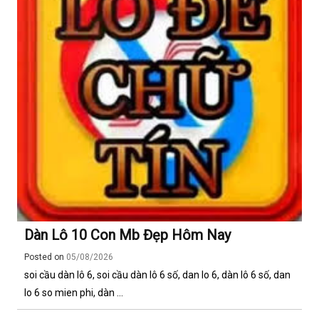
hôm
nay
Dàn Lô 10 Con Mb Đẹp Hôm Nay
Posted on
05/08/2026
soi cầu dàn lô 6, soi cầu dàn lô 6 số, dan lo 6, dàn lô 6 số, dan
lo 6 so mien phi, dàn ...