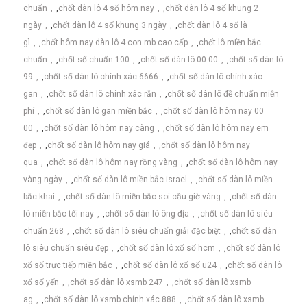
chuẩn
,
chốt dàn lô 4 số hôm nay
,
chốt dàn lô 4 số khung 2
ngày
,
chốt dàn lô 4 số khung 3 ngày
,
chốt dàn lô 4 số là
gì
,
chốt hôm nay dàn lô 4 con mb cao cấp
,
chốt lô miền bắc
chuẩn
,
chốt số chuẩn 100
,
chốt số dàn lô 00 00
,
chốt số dàn lô
99
,
chốt số dàn lô chính xác 6666
,
chốt số dàn lô chính xác
gan
,
chốt số dàn lô chính xác rắn
,
chốt số dàn lô đề chuẩn miễn
phí
,
chốt số dàn lô gan miền bắc
,
chốt số dàn lô hôm nay 00
00
,
chốt số dàn lô hôm nay càng
,
chốt số dàn lô hôm nay em
đẹp
,
chốt số dàn lô hôm nay giá
,
chốt số dàn lô hôm nay
qua
,
chốt số dàn lô hôm nay rồng vàng
,
chốt số dàn lô hôm nay
vàng ngày
,
chốt số dàn lô miền bắc israel
,
chốt số dàn lô miền
bắc khai
,
chốt số dàn lô miền bắc soi cầu giờ vàng
,
chốt số dàn
lô miền bắc tối nay
,
chốt số dàn lô ông địa
,
chốt số dàn lô siêu
chuẩn 268
,
chốt số dàn lô siêu chuẩn giải đặc biệt
,
chốt số dàn
lô siêu chuẩn siêu đẹp
,
chốt số dàn lô xổ số hcm
,
chốt số dàn lô
xổ số trực tiếp miền bắc
,
chốt số dàn lô xổ số u24
,
chốt số dàn lô
xổ số yến
,
chốt số dàn lô xsmb 247
,
chốt số dàn lô xsmb
ag
,
chốt số dàn lô xsmb chính xác 888
,
chốt số dàn lô xsmb