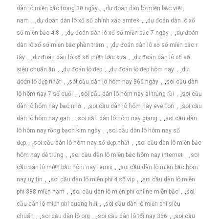
dàn lô miền bắc trong 30 ngày
,
dự đoán dàn lô miền bắc việt
nam
,
dự đoán dàn lô xổ số chính xác amtek
,
dự đoán dàn lô xổ
số miền bắc 4 8
,
dự đoán dàn lô xổ số miền bắc 7 ngày
,
dự đoán
dàn lô xổ số miền bắc phần trăm
,
dự đoán dàn lô xổ số miền bắc r
tây
,
dự đoán dàn lô xổ số miền bắc xưa
,
dự đoán dàn lô xổ số
siêu chuẩn ăn
,
dự đoán lô đẹp
,
dự đoán lô đẹp hôm nay
,
dự
đoán lô đẹp nhất
,
soi cầu dàn lô hôm nay 366 ngày
,
soi cầu dàn
lô hôm nay 7 số cuối
,
soi cầu dàn lô hôm nay ai trúng rồi
,
soi cầu
dàn lô hôm nay bạc nhớ
,
soi cầu dàn lô hôm nay everton
,
soi cầu
dàn lô hôm nay gan
,
soi cầu dàn lô hôm nay giang
,
soi cầu dàn
lô hôm nay rồng bạch kim ngày
,
soi cầu dàn lô hôm nay số
đẹp
,
soi cầu dàn lô hôm nay số đẹp nhất
,
soi cầu dàn lô miền bắc
hôm nay dễ trúng
,
soi cầu dàn lô miền bắc hôm nay internet
,
soi
cầu dàn lô miền bắc hôm nay remix
,
soi cầu dàn lô miền bắc hôm
nay uy tín
,
soi cầu dàn lô miễn phí 4 số vip
,
soi cầu dàn lô miễn
phí 888 miền nam
,
soi cầu dàn lô miễn phí online miền bắc
,
soi
cầu dàn lô miễn phí quang hải
,
soi cầu dàn lô miễn phí siêu
chuẩn
,
soi cầu dàn lô org
,
soi cầu dàn lô tối nay 366
,
soi cầu