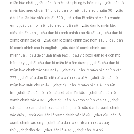
miền bắc nhất
,
cầu dàn lô miền bắc phí ngày hôm nay
,
cầu dàn lô
miền bắc siêu chuẩn 14
,
cầu dàn lô miền bắc siêu chuẩn 30
,
cầu
dàn lô miền bắc siêu chuẩn 500
,
cầu dàn lô miền bắc siêu chuẩn
êm
,
cầu dàn lô miền bắc siêu chuẩn số
,
cầu dàn lô miền bắc
siêu chuẩn uah
,
cầu dàn lô xsmb chính xác đề bất tử
,
cầu dàn lô
xsmb chính xác gì
,
cầu dàn lô xsmb chính xác hôm sau
,
cầu dàn
lô xsmb chính xác in english
,
cầu dàn lô xsmb chính xác
mienhua
,
cầu đề chuẩn miền bắc
,
cầu víp kqxs dàn lô 4 con mb
hôm nay
,
chốt cầu dàn lô miền bắc âm dương
,
chốt cầu dàn lô
miền bắc chính xác 500 ngày
,
chốt cầu dàn lô miền bắc chính xác
777
,
chốt cầu dàn lô miền bắc chính xác u19
,
chốt cầu dàn lô
miền bắc siêu chuẩn êx
,
chốt cầu dàn lô miền bắc siêu chuẩn
in
,
chốt cầu dàn lô miền bắc xổ số miền bắc
,
chốt cầu dàn lô
xsmb chính xác 4 số
,
chốt cầu dàn lô xsmb chính xác bz
,
chốt
cầu dàn lô xsmb chính xác dài nhất
,
chốt cầu dàn lô xsmb chính
xác diễn
,
chốt cầu dàn lô xsmb chính xác lô đề
,
chốt cầu dàn lô
xsmb chính xác ông
,
chốt cầu dàn lô xsmb chính xác quay
thử
,
chốt dàn de
,
chốt dàn lô 4 số
,
chốt dàn lô 4 số