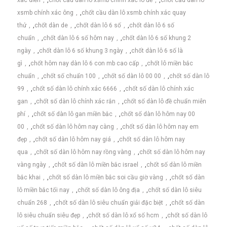
xác diễn
,
chốt cầu dàn lô xsmb chính xác lô đề
,
chốt cầu dàn lô
xsmb chính xác ông
,
chốt cầu dàn lô xsmb chính xác quay
thử
,
chốt dàn de
,
chốt dàn lô 6 số
,
chốt dàn lô 6 số
chuẩn
,
chốt dàn lô 6 số hôm nay
,
chốt dàn lô 6 số khung 2
ngày
,
chốt dàn lô 6 số khung 3 ngày
,
chốt dàn lô 6 số là
gì
,
chốt hôm nay dàn lô 6 con mb cao cấp
,
chốt lô miền bắc
chuẩn
,
chốt số chuẩn 100
,
chốt số dàn lô 00 00
,
chốt số dàn lô
99
,
chốt số dàn lô chính xác 6666
,
chốt số dàn lô chính xác
gan
,
chốt số dàn lô chính xác rắn
,
chốt số dàn lô đề chuẩn miễn
phí
,
chốt số dàn lô gan miền bắc
,
chốt số dàn lô hôm nay 00
00
,
chốt số dàn lô hôm nay càng
,
chốt số dàn lô hôm nay em
đẹp
,
chốt số dàn lô hôm nay giá
,
chốt số dàn lô hôm nay
qua
,
chốt số dàn lô hôm nay rồng vàng
,
chốt số dàn lô hôm nay
vàng ngày
,
chốt số dàn lô miền bắc israel
,
chốt số dàn lô miền
bắc khai
,
chốt số dàn lô miền bắc soi cầu giờ vàng
,
chốt số dàn
lô miền bắc tối nay
,
chốt số dàn lô ông địa
,
chốt số dàn lô siêu
chuẩn 268
,
chốt số dàn lô siêu chuẩn giải đặc biệt
,
chốt số dàn
lô siêu chuẩn siêu đẹp
,
chốt số dàn lô xổ số hcm
,
chốt số dàn lô