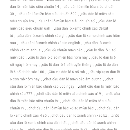
dàn lô miền bắc siêu chuẩn 14
,
cầu dàn lô miền bắc siêu chuẩn
30
,
cầu dàn lô miền bắc siêu chuẩn 500
,
cầu dàn lô miền bắc
siêu chuẩn êm
,
cầu dàn lô miền bắc siêu chuẩn số
,
cầu dàn lô
miền bắc siêu chuẩn uah
,
cầu dàn lô xsmb chính xác đề bất
tử
,
cầu dàn lô xsmb chính xác gì
,
cầu dàn lô xsmb chính xác hôm
sau
,
cầu dàn lô xsmb chính xác in english
,
cầu dàn lô xsmb
chính xác mienhua
,
cầu đề chuẩn miền bắc
,
cầu lô dàn lô 6 số
miền bắc
,
cầu lô dàn lô 6 số miền bắc hôm nay
,
cầu lô dàn lô 6
số ngày hôm nay
,
cầu lô dàn lô 6 số truyền thống
,
cầu lô de dàn
lô 6 số chính xác 100
,
Cầu vip dàn lô 6 số mb
,
cầu víp kqxs dàn lô
6 con mb hôm nay
,
chốt cầu dàn lô miền bắc âm dương
,
chốt
cầu dàn lô miền bắc chính xác 500 ngày
,
chốt cầu dàn lô miền bắc
chính xác 777
,
chốt cầu dàn lô miền bắc chính xác u19
,
chốt cầu
dàn lô miền bắc siêu chuẩn êx
,
chốt cầu dàn lô miền bắc siêu
chuẩn in
,
chốt cầu dàn lô miền bắc xổ số miền bắc
,
chốt cầu dàn
lô xsmb chính xác 4 số
,
chốt cầu dàn lô xsmb chính xác bz
,
chốt
cầu dàn lô xsmb chính xác dài nhất
,
chốt cầu dàn lô xsmb chính