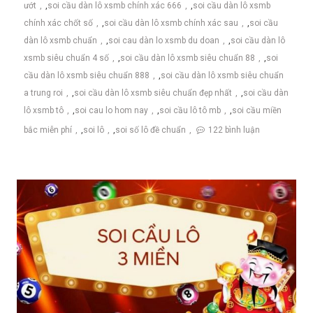
ướt
,
soi cầu dàn lô xsmb chính xác 666
,
soi cầu dàn lô xsmb
chính xác chốt số
,
soi cầu dàn lô xsmb chính xác sau
,
soi cầu
dàn lô xsmb chuẩn
,
soi cau dàn lo xsmb du doan
,
soi cầu dàn lô
xsmb siêu chuẩn 4 số
,
soi cầu dàn lô xsmb siêu chuẩn 88
,
soi
cầu dàn lô xsmb siêu chuẩn 888
,
soi cầu dàn lô xsmb siêu chuẩn
a trung roi
,
soi cầu dàn lô xsmb siêu chuẩn đẹp nhất
,
soi cầu dàn
lô xsmb tô
,
soi cau lo hom nay
,
soi cầu lô tô mb
,
soi cầu miền
ở
bắc miễn phí
,
soi lô
,
soi số lô đề chuẩn
122 bình luận
dàn
lô
6
con
mb
đẹp
hôm
nay