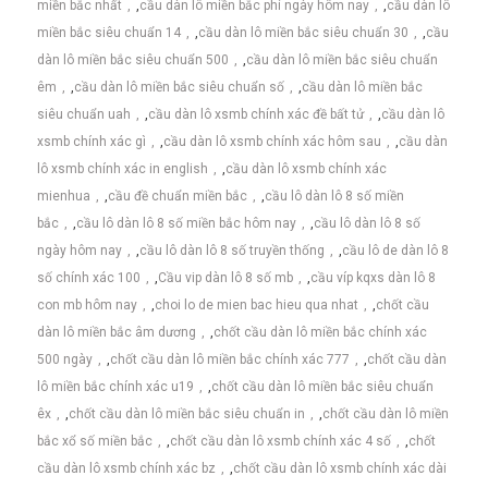
miền bắc nhất
,
cầu dàn lô miền bắc phí ngày hôm nay
,
cầu dàn lô
miền bắc siêu chuẩn 14
,
cầu dàn lô miền bắc siêu chuẩn 30
,
cầu
dàn lô miền bắc siêu chuẩn 500
,
cầu dàn lô miền bắc siêu chuẩn
êm
,
cầu dàn lô miền bắc siêu chuẩn số
,
cầu dàn lô miền bắc
siêu chuẩn uah
,
cầu dàn lô xsmb chính xác đề bất tử
,
cầu dàn lô
xsmb chính xác gì
,
cầu dàn lô xsmb chính xác hôm sau
,
cầu dàn
lô xsmb chính xác in english
,
cầu dàn lô xsmb chính xác
mienhua
,
cầu đề chuẩn miền bắc
,
cầu lô dàn lô 8 số miền
bắc
,
cầu lô dàn lô 8 số miền bắc hôm nay
,
cầu lô dàn lô 8 số
ngày hôm nay
,
cầu lô dàn lô 8 số truyền thống
,
cầu lô de dàn lô 8
số chính xác 100
,
Cầu vip dàn lô 8 số mb
,
cầu víp kqxs dàn lô 8
con mb hôm nay
,
choi lo de mien bac hieu qua nhat
,
chốt cầu
dàn lô miền bắc âm dương
,
chốt cầu dàn lô miền bắc chính xác
500 ngày
,
chốt cầu dàn lô miền bắc chính xác 777
,
chốt cầu dàn
lô miền bắc chính xác u19
,
chốt cầu dàn lô miền bắc siêu chuẩn
êx
,
chốt cầu dàn lô miền bắc siêu chuẩn in
,
chốt cầu dàn lô miền
bắc xổ số miền bắc
,
chốt cầu dàn lô xsmb chính xác 4 số
,
chốt
cầu dàn lô xsmb chính xác bz
,
chốt cầu dàn lô xsmb chính xác dài