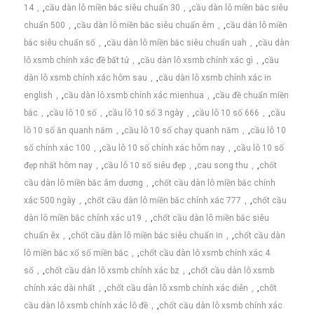
14
,
cầu dàn lô miền bắc siêu chuẩn 30
,
cầu dàn lô miền bắc siêu
chuẩn 500
,
cầu dàn lô miền bắc siêu chuẩn êm
,
cầu dàn lô miền
bắc siêu chuẩn số
,
cầu dàn lô miền bắc siêu chuẩn uah
,
cầu dàn
lô xsmb chính xác đề bất tử
,
cầu dàn lô xsmb chính xác gì
,
cầu
dàn lô xsmb chính xác hôm sau
,
cầu dàn lô xsmb chính xác in
english
,
cầu dàn lô xsmb chính xác mienhua
,
cầu đề chuẩn miền
bắc
,
cầu lô 10 số
,
cầu lô 10 số 3 ngày
,
cầu lô 10 số 666
,
cầu
lô 10 số ăn quanh năm
,
cầu lô 10 số chạy quanh năm
,
cầu lô 10
số chính xác 100
,
cầu lô 10 số chính xác hôm nay
,
cầu lô 10 số
đẹp nhất hôm nay
,
cầu lô 10 số siêu đẹp
,
cau song thu
,
chốt
cầu dàn lô miền bắc âm dương
,
chốt cầu dàn lô miền bắc chính
xác 500 ngày
,
chốt cầu dàn lô miền bắc chính xác 777
,
chốt cầu
dàn lô miền bắc chính xác u19
,
chốt cầu dàn lô miền bắc siêu
chuẩn êx
,
chốt cầu dàn lô miền bắc siêu chuẩn in
,
chốt cầu dàn
lô miền bắc xổ số miền bắc
,
chốt cầu dàn lô xsmb chính xác 4
số
,
chốt cầu dàn lô xsmb chính xác bz
,
chốt cầu dàn lô xsmb
chính xác dài nhất
,
chốt cầu dàn lô xsmb chính xác diễn
,
chốt
cầu dàn lô xsmb chính xác lô đề
,
chốt cầu dàn lô xsmb chính xác