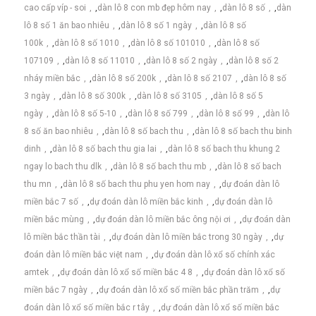
cao cấp víp - soi
,
dàn lô 8 con mb đẹp hôm nay
,
dàn lô 8 số
,
dàn
lô 8 số 1 ăn bao nhiêu
,
dàn lô 8 số 1 ngày
,
dàn lô 8 số
100k
,
dàn lô 8 số 1010
,
dàn lô 8 số 101010
,
dàn lô 8 số
107109
,
dàn lô 8 số 11010
,
dàn lô 8 số 2 ngày
,
dàn lô 8 số 2
nháy miền bắc
,
dàn lô 8 số 200k
,
dàn lô 8 số 2107
,
dàn lô 8 số
3 ngày
,
dàn lô 8 số 300k
,
dàn lô 8 số 3105
,
dàn lô 8 số 5
ngày
,
dàn lô 8 số 5-10
,
dàn lô 8 số 799
,
dàn lô 8 số 99
,
dàn lô
8 số ăn bao nhiêu
,
dàn lô 8 số bach thu
,
dàn lô 8 số bach thu binh
dinh
,
dàn lô 8 số bach thu gia lai
,
dàn lô 8 số bach thu khung 2
ngay lo bach thu dlk
,
dàn lô 8 số bach thu mb
,
dàn lô 8 số bach
thu mn
,
dàn lô 8 số bach thu phu yen hom nay
,
dự đoán dàn lô
miền bắc 7 số
,
dự đoán dàn lô miền bắc kinh
,
dự đoán dàn lô
miền bắc mùng
,
dự đoán dàn lô miền bắc ông nội ơi
,
dự đoán dàn
lô miền bắc thần tài
,
dự đoán dàn lô miền bắc trong 30 ngày
,
dự
đoán dàn lô miền bắc việt nam
,
dự đoán dàn lô xổ số chính xác
amtek
,
dự đoán dàn lô xổ số miền bắc 4 8
,
dự đoán dàn lô xổ số
miền bắc 7 ngày
,
dự đoán dàn lô xổ số miền bắc phần trăm
,
dự
đoán dàn lô xổ số miền bắc r tây
,
dự đoán dàn lô xổ số miền bắc