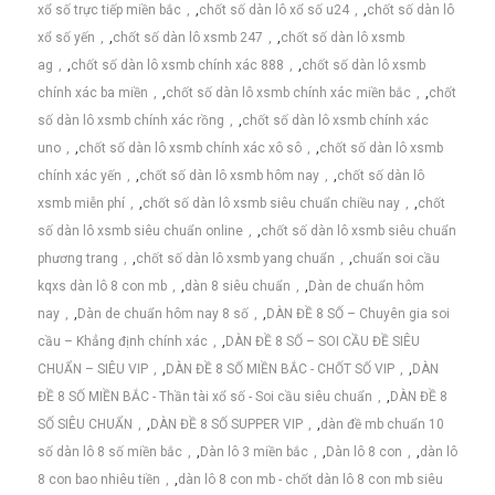
xổ số trực tiếp miền bắc
,
chốt số dàn lô xổ số u24
,
chốt số dàn lô
xổ số yến
,
chốt số dàn lô xsmb 247
,
chốt số dàn lô xsmb
ag
,
chốt số dàn lô xsmb chính xác 888
,
chốt số dàn lô xsmb
chính xác ba miền
,
chốt số dàn lô xsmb chính xác miền bắc
,
chốt
số dàn lô xsmb chính xác rồng
,
chốt số dàn lô xsmb chính xác
uno
,
chốt số dàn lô xsmb chính xác xô sô
,
chốt số dàn lô xsmb
chính xác yến
,
chốt số dàn lô xsmb hôm nay
,
chốt số dàn lô
xsmb miễn phí
,
chốt số dàn lô xsmb siêu chuẩn chiều nay
,
chốt
số dàn lô xsmb siêu chuẩn online
,
chốt số dàn lô xsmb siêu chuẩn
phương trang
,
chốt số dàn lô xsmb yang chuẩn
,
chuẩn soi cầu
kqxs dàn lô 8 con mb
,
dàn 8 siêu chuẩn
,
Dàn de chuẩn hôm
nay
,
Dàn de chuẩn hôm nay 8 số
,
DÀN ĐỀ 8 SỐ – Chuyên gia soi
cầu – Khẳng định chính xác
,
DÀN ĐỀ 8 SỐ – SOI CẦU ĐỀ SIÊU
CHUẨN – SIÊU VIP
,
DÀN ĐỀ 8 SỐ MIỀN BẮC - CHỐT SỐ VIP
,
DÀN
ĐỀ 8 SỐ MIỀN BẮC - Thần tài xổ số - Soi cầu siêu chuẩn
,
DÀN ĐỀ 8
SỐ SIÊU CHUẨN
,
DÀN ĐỀ 8 SỐ SUPPER VIP
,
dàn đề mb chuẩn 10
số dàn lô 8 số miền bắc
,
Dàn lô 3 miền bắc
,
Dàn lô 8 con
,
dàn lô
8 con bao nhiêu tiền
,
dàn lô 8 con mb - chốt dàn lô 8 con mb siêu