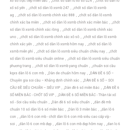
xổ số trực tiếp miền bắc
,
chốt số dàn lô xổ số u24
,
chốt số dàn lô
xổ số yến
,
chốt số dàn lô xsmb 247
,
chốt số dàn lô xsmb
ag
,
chốt số dàn lô xsmb chính xác 888
,
chốt số dàn lô xsmb
chính xác ba miền
,
chốt số dàn lô xsmb chính xác miền bắc
,
chốt
số dàn lô xsmb chính xác rồng
,
chốt số dàn lô xsmb chính xác
uno
,
chốt số dàn lô xsmb chính xác xô sô
,
chốt số dàn lô xsmb
chính xác yến
,
chốt số dàn lô xsmb hôm nay
,
chốt số dàn lô
xsmb miễn phí
,
chốt số dàn lô xsmb siêu chuẩn chiều nay
,
chốt
số dàn lô xsmb siêu chuẩn online
,
chốt số dàn lô xsmb siêu chuẩn
phương trang
,
chốt số dàn lô xsmb yang chuẩn
,
chuẩn soi cầu
kqxs dàn lô 6 con mb
,
Dàn de chuẩn hôm nay
,
DÀN ĐỀ 6 SỐ –
Chuyên gia soi cầu – Khẳng định chính xác
,
DÀN ĐỀ 6 SỐ – SOI
CẦU ĐỀ SIÊU CHUẨN – SIÊU VIP
,
Dàn đề 6 số miền Bắc
,
DÀN ĐỀ 6
SỐ MIỀN BẮC - CHỐT SỐ VIP
,
DÀN ĐỀ 6 SỐ MIỀN BẮC - Thần tài xổ
số - Soi cầu siêu chuẩn
,
Dàn đề 6 số siêu chuẩn
,
dàn đề mb
chuẩn 10 số dàn lô 6 số miền bắc
,
Dàn lô 3 miền bắc
,
dàn lô 6
con
,
dàn lô 6 con mb - chốt dàn lô 6 con mb siêu cao cấp víp -
soi
,
dàn lô 6 con mb đẹp
,
dàn lô 6 con mb đẹp hôm nay
,
dan lo 6