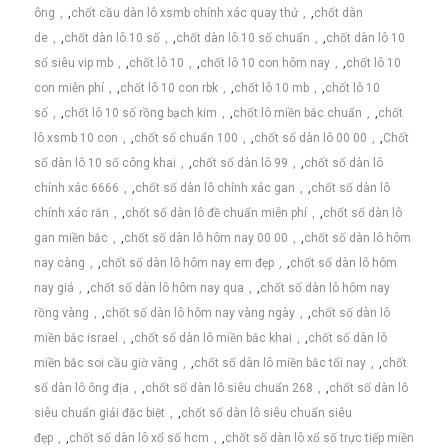
ông
,
chốt cầu dàn lô xsmb chính xác quay thử
,
chốt dàn
de
,
chốt dàn lô 10 số
,
chốt dàn lô 10 số chuẩn
,
chốt dàn lô 10
số siêu vip mb
,
chốt lô 10
,
chốt lô 10 con hôm nay
,
chốt lô 10
con miễn phí
,
chốt lô 10 con rbk
,
chốt lô 10 mb
,
chốt lô 10
số
,
chốt lô 10 số rồng bạch kim
,
chốt lô miền bắc chuẩn
,
chốt
lô xsmb 10 con
,
chốt số chuẩn 100
,
chốt số dàn lô 00 00
,
Chốt
số dàn lô 10 số công khai
,
chốt số dàn lô 99
,
chốt số dàn lô
chính xác 6666
,
chốt số dàn lô chính xác gan
,
chốt số dàn lô
chính xác rắn
,
chốt số dàn lô đề chuẩn miễn phí
,
chốt số dàn lô
gan miền bắc
,
chốt số dàn lô hôm nay 00 00
,
chốt số dàn lô hôm
nay càng
,
chốt số dàn lô hôm nay em đẹp
,
chốt số dàn lô hôm
nay giá
,
chốt số dàn lô hôm nay qua
,
chốt số dàn lô hôm nay
rồng vàng
,
chốt số dàn lô hôm nay vàng ngày
,
chốt số dàn lô
miền bắc israel
,
chốt số dàn lô miền bắc khai
,
chốt số dàn lô
miền bắc soi cầu giờ vàng
,
chốt số dàn lô miền bắc tối nay
,
chốt
số dàn lô ông địa
,
chốt số dàn lô siêu chuẩn 268
,
chốt số dàn lô
siêu chuẩn giải đặc biệt
,
chốt số dàn lô siêu chuẩn siêu
đẹp
,
chốt số dàn lô xổ số hcm
,
chốt số dàn lô xổ số trực tiếp miền