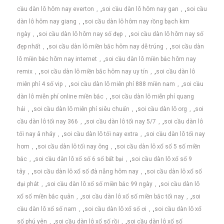
cầu dàn lô hôm nay everton
,
soi cầu dàn lô hôm nay gan
,
soi cầu
dàn lô hôm nay giang
,
soi cầu dàn lô hôm nay rồng bạch kim
ngày
,
soi cầu dàn lô hôm nay số đẹp
,
soi cầu dàn lô hôm nay số
đẹp nhất
,
soi cầu dàn lô miền bắc hôm nay dễ trúng
,
soi cầu dàn
lô miền bắc hôm nay internet
,
soi cầu dàn lô miền bắc hôm nay
remix
,
soi cầu dàn lô miền bắc hôm nay uy tín
,
soi cầu dàn lô
miễn phí 4 số vip
,
soi cầu dàn lô miễn phí 888 miền nam
,
soi cầu
dàn lô miễn phí online miền bắc
,
soi cầu dàn lô miễn phí quang
hải
,
soi cầu dàn lô miễn phí siêu chuẩn
,
soi cầu dàn lô org
,
soi
cầu dàn lô tối nay 366
,
soi cầu dàn lô tối nay 5/7
,
soi cầu dàn lô
tối nay â nháy
,
soi cầu dàn lô tối nay extra
,
soi cầu dàn lô tối nay
hom
,
soi cầu dàn lô tối nay ông
,
soi cầu dàn lô xổ số 5 số miền
bắc
,
soi cầu dàn lô xổ số 6 số bất bại
,
soi cầu dàn lô xổ số 9
tây
,
soi cầu dàn lô xổ số đà nẵng hôm nay
,
soi cầu dàn lô xổ số
đại phát
,
soi cầu dàn lô xổ số miền bắc 99 ngày
,
soi cầu dàn lô
xổ số miền bắc quân
,
soi cầu dàn lô xổ số miền bắc tối nay
,
soi
cầu dàn lô xổ số nam
,
soi cầu dàn lô xổ số ơi
,
soi cầu dàn lô xổ
số phú yên
,
soi cầu dàn lô xổ số rồi
,
soi cầu dàn lô xổ số