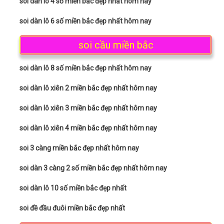
soi dàn lô 4 số miền bắc đẹp nhất hôm nay
soi dàn lô 6 số miền bắc đẹp nhất hôm nay
soi cầu miền bắc
soi dàn lô 8 số miền bắc đẹp nhất hôm nay
soi dàn lô xiên 2 miền bắc đẹp nhất hôm nay
soi dàn lô xiên 3 miền bắc đẹp nhất hôm nay
soi dàn lô xiên 4 miền bắc đẹp nhất hôm nay
soi 3 càng miền bắc đẹp nhất hôm nay
soi dàn 3 càng 2 số miền bắc đẹp nhất hôm nay
soi dàn lô 10 số miền bắc đẹp nhất
soi đề đầu đuôi miền bắc đẹp nhất