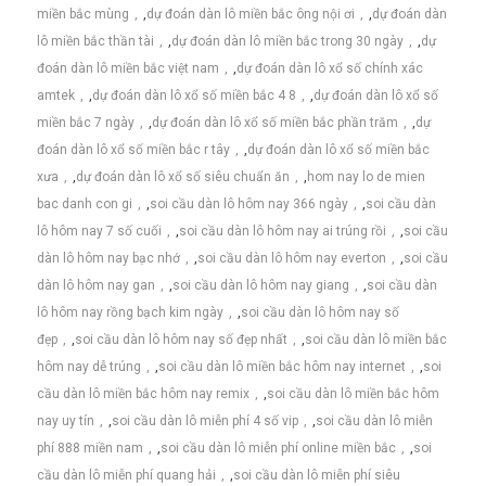
miền bắc mùng
,
dự đoán dàn lô miền bắc ông nội ơi
,
dự đoán dàn
lô miền bắc thần tài
,
dự đoán dàn lô miền bắc trong 30 ngày
,
dự
đoán dàn lô miền bắc việt nam
,
dự đoán dàn lô xổ số chính xác
amtek
,
dự đoán dàn lô xổ số miền bắc 4 8
,
dự đoán dàn lô xổ số
miền bắc 7 ngày
,
dự đoán dàn lô xổ số miền bắc phần trăm
,
dự
đoán dàn lô xổ số miền bắc r tây
,
dự đoán dàn lô xổ số miền bắc
xưa
,
dự đoán dàn lô xổ số siêu chuẩn ăn
,
hom nay lo de mien
bac danh con gi
,
soi cầu dàn lô hôm nay 366 ngày
,
soi cầu dàn
lô hôm nay 7 số cuối
,
soi cầu dàn lô hôm nay ai trúng rồi
,
soi cầu
dàn lô hôm nay bạc nhớ
,
soi cầu dàn lô hôm nay everton
,
soi cầu
dàn lô hôm nay gan
,
soi cầu dàn lô hôm nay giang
,
soi cầu dàn
lô hôm nay rồng bạch kim ngày
,
soi cầu dàn lô hôm nay số
đẹp
,
soi cầu dàn lô hôm nay số đẹp nhất
,
soi cầu dàn lô miền bắc
hôm nay dễ trúng
,
soi cầu dàn lô miền bắc hôm nay internet
,
soi
cầu dàn lô miền bắc hôm nay remix
,
soi cầu dàn lô miền bắc hôm
nay uy tín
,
soi cầu dàn lô miễn phí 4 số vip
,
soi cầu dàn lô miễn
phí 888 miền nam
,
soi cầu dàn lô miễn phí online miền bắc
,
soi
cầu dàn lô miễn phí quang hải
,
soi cầu dàn lô miễn phí siêu