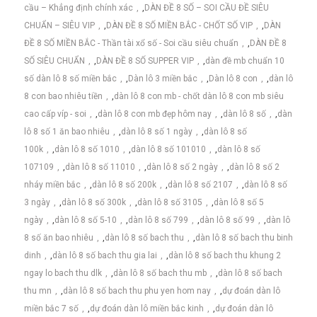
cầu – Khẳng định chính xác
,
DÀN ĐỀ 8 SỐ – SOI CẦU ĐỀ SIÊU
CHUẨN – SIÊU VIP
,
DÀN ĐỀ 8 SỐ MIỀN BẮC - CHỐT SỐ VIP
,
DÀN
ĐỀ 8 SỐ MIỀN BẮC - Thần tài xổ số - Soi cầu siêu chuẩn
,
DÀN ĐỀ 8
SỐ SIÊU CHUẨN
,
DÀN ĐỀ 8 SỐ SUPPER VIP
,
dàn đề mb chuẩn 10
số dàn lô 8 số miền bắc
,
Dàn lô 3 miền bắc
,
Dàn lô 8 con
,
dàn lô
8 con bao nhiêu tiền
,
dàn lô 8 con mb - chốt dàn lô 8 con mb siêu
cao cấp víp - soi
,
dàn lô 8 con mb đẹp hôm nay
,
dàn lô 8 số
,
dàn
lô 8 số 1 ăn bao nhiêu
,
dàn lô 8 số 1 ngày
,
dàn lô 8 số
100k
,
dàn lô 8 số 1010
,
dàn lô 8 số 101010
,
dàn lô 8 số
107109
,
dàn lô 8 số 11010
,
dàn lô 8 số 2 ngày
,
dàn lô 8 số 2
nháy miền bắc
,
dàn lô 8 số 200k
,
dàn lô 8 số 2107
,
dàn lô 8 số
3 ngày
,
dàn lô 8 số 300k
,
dàn lô 8 số 3105
,
dàn lô 8 số 5
ngày
,
dàn lô 8 số 5-10
,
dàn lô 8 số 799
,
dàn lô 8 số 99
,
dàn lô
8 số ăn bao nhiêu
,
dàn lô 8 số bach thu
,
dàn lô 8 số bach thu binh
dinh
,
dàn lô 8 số bach thu gia lai
,
dàn lô 8 số bach thu khung 2
ngay lo bach thu dlk
,
dàn lô 8 số bach thu mb
,
dàn lô 8 số bach
thu mn
,
dàn lô 8 số bach thu phu yen hom nay
,
dự đoán dàn lô
miền bắc 7 số
,
dự đoán dàn lô miền bắc kinh
,
dự đoán dàn lô