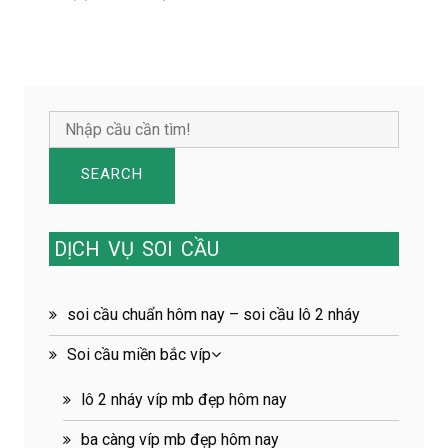
dàn
lô
8
con
mb
đẹp
hôm
SEARCH
nay
DỊCH
VỤ
SOI
CẦU
soi cầu chuẩn hôm nay – soi cầu lô 2 nháy
Soi cầu miền bắc víp
lô 2 nháy víp mb đẹp hôm nay
ba càng víp mb đẹp hôm nay