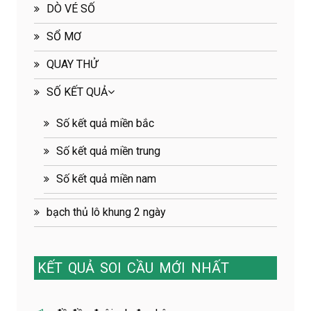
DÒ VÉ SỐ
SỔ MƠ
QUAY THỬ
SỐ KẾT QUẢ
Số kết quả miền bắc
Số kết quả miền trung
Số kết quả miền nam
bạch thủ lô khung 2 ngày
KẾT
QUẢ
SOI
CẦU
MỚI
NHẤT