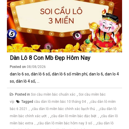
Dàn Lô 8 Con Mb Đẹp Hôm Nay
Posted on
08/08/2026
dan lo 6 so, dàn lô 6 số, dàn lô 6 số miền phí, dan lo 6, dan lo 4
so, dàn lô 4 số, ...
Posted in
Soi cầu miền bắc chuẩn xác
,
Soi cầu miền bắc
víp
Tagged
cầu dàn lô miền bắc 10 tháng 04
,
cầu dàn lô miền
bắc 6 2021
,
cầu dàn lô miền bắc chính xác bạch thủ
,
cầu dàn lô
miền bắc chính xác ướt
,
cầu dàn lô miền bắc đặc biệt
,
cầu dàn lô
miền bắc extra
,
cầu dàn lô miền bắc hôm nay 3 số
,
cầu dàn lô