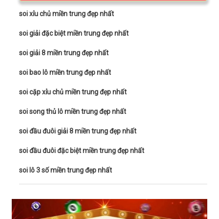
soi xỉu chủ miền trung đẹp nhất
soi giải đặc biệt miền trung đẹp nhất
soi giải 8 miền trung đẹp nhất
soi bao lô miền trung đẹp nhất
soi cặp xỉu chủ miền trung đẹp nhất
soi song thủ lô miền trung đẹp nhất
soi đầu đuôi giải 8 miền trung đẹp nhất
soi đầu đuôi đặc biệt miền trung đẹp nhất
soi lô 3 số miền trung đẹp nhất