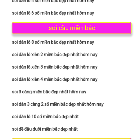
soi dàn lô 4 số miền bắc đẹp nhất hôm nay
soi dàn lô 6 số miền bắc đẹp nhất hôm nay
soi cầu miền bắc
soi dàn lô 8 số miền bắc đẹp nhất hôm nay
soi dàn lô xiên 2 miền bắc đẹp nhất hôm nay
soi dàn lô xiên 3 miền bắc đẹp nhất hôm nay
soi dàn lô xiên 4 miền bắc đẹp nhất hôm nay
soi 3 càng miền bắc đẹp nhất hôm nay
soi dàn 3 càng 2 số miền bắc đẹp nhất hôm nay
soi dàn lô 10 số miền bắc đẹp nhất
soi đề đầu đuôi miền bắc đẹp nhất