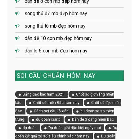
dàn đề 8 con mb đẹp hôm nay
song thủ đề mb đẹp hôm nay
song thủ lô mb đẹp hôm nay
dàn đề 10 con mb đẹp hôm nay
dàn lô 6 con mb đẹp hôm nay
SOI
CẦU
CHUẨN
HÔM
NAY
Bảng đặc biệt năm 2021
Chốt số giờ vàng miền
bắc
Chốt số miền Bắc hôm nay
Chốt số đẹp miền
Bắc
Cách soi cầu lô xiên
du doan xo so mien
trung
du doan xsmb
Dàn de 3 càng miền Bắc
dự đoán
Dự đoán giải đặc biệt ngày mai
Dự
đoán kết quả xổ số siêu chính xác hôm nay
Dự đoán