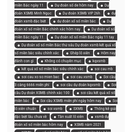
miền Bắc ngày 11
Dự đoán số de hôm nay
Dự
đoán XSMB Minh Ngọc
Dự đoán XSMB VIP 26h
dự
đoán xsmb đặc biệt
dự đoán xổ số miền bắc
Dự
đoán xổ số miền Bắc chính xác hôm nay
Dự đoán xổ số
miền Bắc ngày 11
Dự đoán xổ số miền Bắc ngày 11 tay
Dự đoán xổ số miền Bắc thứ sáu Dự đoán xsmb kết quả xổ
số miền bắc siêu chính xác
Ghép lô xiên
Hôm nay
đánh con gì
Không có chuyên mục
kqxsmb
kết quả xổ số miền bắc siêu chính xác
soi cau mb
soi cau xo so mien bac
soi cau xsmb
Soi cầu
3 càng 6666 miễn phí
soi cầu dự đoán kqxsmb
Soi
cầu Dự đoán XSMB chính xác 100
soi cầu kết quả xổ số
miền bắc
Soi cầu XSMB miễn phí ngày hôm nay
Soi
lô xiên chuẩn
soi xsmb
SXMB
Thống kê giải
đặc biệt lâu chưa về
Tần suất lô xiên
xsmb dự
đoán xổ số miền bắc hôm nay
XSMB năm 2021