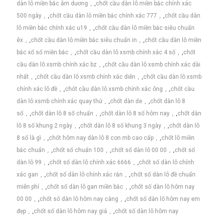
dàn lô miền bắc âm dương
,
chốt cầu dàn lô miền bắc chính xác
500 ngày
,
chốt cầu dàn lô miền bắc chính xác 777
,
chốt cầu dàn
lô miền bắc chính xác u19
,
chốt cầu dàn lô miền bắc siêu chuẩn
êx
,
chốt cầu dàn lô miền bắc siêu chuẩn in
,
chốt cầu dàn lô miền
bắc xổ số miền bắc
,
chốt cầu dàn lô xsmb chính xác 4 số
,
chốt
cầu dàn lô xsmb chính xác bz
,
chốt cầu dàn lô xsmb chính xác dài
nhất
,
chốt cầu dàn lô xsmb chính xác diễn
,
chốt cầu dàn lô xsmb
chính xác lô đề
,
chốt cầu dàn lô xsmb chính xác ông
,
chốt cầu
dàn lô xsmb chính xác quay thử
,
chốt dàn de
,
chốt dàn lô 8
số
,
chốt dàn lô 8 số chuẩn
,
chốt dàn lô 8 số hôm nay
,
chốt dàn
lô 8 số khung 2 ngày
,
chốt dàn lô 8 số khung 3 ngày
,
chốt dàn lô
8 số là gì
,
chốt hôm nay dàn lô 8 con mb cao cấp
,
chốt lô miền
bắc chuẩn
,
chốt số chuẩn 100
,
chốt số dàn lô 00 00
,
chốt số
dàn lô 99
,
chốt số dàn lô chính xác 6666
,
chốt số dàn lô chính
xác gan
,
chốt số dàn lô chính xác rắn
,
chốt số dàn lô đề chuẩn
miễn phí
,
chốt số dàn lô gan miền bắc
,
chốt số dàn lô hôm nay
00 00
,
chốt số dàn lô hôm nay càng
,
chốt số dàn lô hôm nay em
đẹp
,
chốt số dàn lô hôm nay giá
,
chốt số dàn lô hôm nay