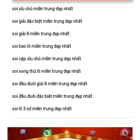
soi xỉu chủ miền trung đẹp nhất
soi giải đặc biệt miền trung đẹp nhất
soi giải 8 miền trung đẹp nhất
soi bao lô miền trung đẹp nhất
soi cặp xỉu chủ miền trung đẹp nhất
soi song thủ lô miền trung đẹp nhất
soi đầu đuôi giải 8 miền trung đẹp nhất
soi đầu đuôi đặc biệt miền trung đẹp nhất
soi lô 3 số miền trung đẹp nhất