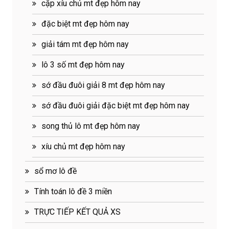
cặp xíu chủ mt đẹp hôm nay
đặc biệt mt đẹp hôm nay
giải tám mt đẹp hôm nay
lô 3 số mt đẹp hôm nay
sớ đầu đuôi giải 8 mt đẹp hôm nay
sớ đầu đuôi giải đặc biệt mt đẹp hôm nay
song thủ lô mt đẹp hôm nay
xíu chủ mt đẹp hôm nay
sổ mơ lô đề
Tính toán lô đề 3 miền
TRỰC TIẾP KẾT QUẢ XS