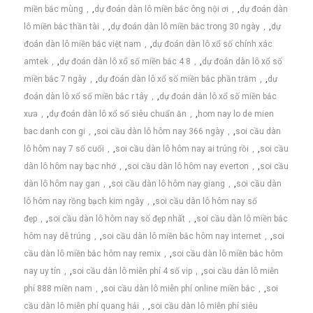
miền bắc mùng
,
dự đoán dàn lô miền bắc ông nội ơi
,
dự đoán dàn
lô miền bắc thần tài
,
dự đoán dàn lô miền bắc trong 30 ngày
,
dự
đoán dàn lô miền bắc việt nam
,
dự đoán dàn lô xổ số chính xác
amtek
,
dự đoán dàn lô xổ số miền bắc 4 8
,
dự đoán dàn lô xổ số
miền bắc 7 ngày
,
dự đoán dàn lô xổ số miền bắc phần trăm
,
dự
đoán dàn lô xổ số miền bắc r tây
,
dự đoán dàn lô xổ số miền bắc
xưa
,
dự đoán dàn lô xổ số siêu chuẩn ăn
,
hom nay lo de mien
bac danh con gi
,
soi cầu dàn lô hôm nay 366 ngày
,
soi cầu dàn
lô hôm nay 7 số cuối
,
soi cầu dàn lô hôm nay ai trúng rồi
,
soi cầu
dàn lô hôm nay bạc nhớ
,
soi cầu dàn lô hôm nay everton
,
soi cầu
dàn lô hôm nay gan
,
soi cầu dàn lô hôm nay giang
,
soi cầu dàn
lô hôm nay rồng bạch kim ngày
,
soi cầu dàn lô hôm nay số
đẹp
,
soi cầu dàn lô hôm nay số đẹp nhất
,
soi cầu dàn lô miền bắc
hôm nay dễ trúng
,
soi cầu dàn lô miền bắc hôm nay internet
,
soi
cầu dàn lô miền bắc hôm nay remix
,
soi cầu dàn lô miền bắc hôm
nay uy tín
,
soi cầu dàn lô miễn phí 4 số vip
,
soi cầu dàn lô miễn
phí 888 miền nam
,
soi cầu dàn lô miễn phí online miền bắc
,
soi
cầu dàn lô miễn phí quang hải
,
soi cầu dàn lô miễn phí siêu