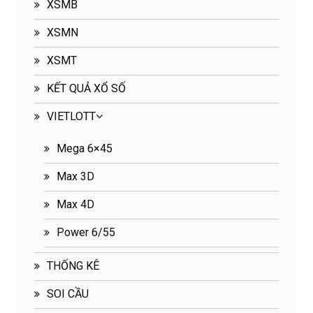
XSMB
XSMN
XSMT
KẾT QUẢ XỔ SỐ
VIETLOTT
Mega 6×45
Max 3D
Max 4D
Power 6/55
THỐNG KÊ
SOI CẦU