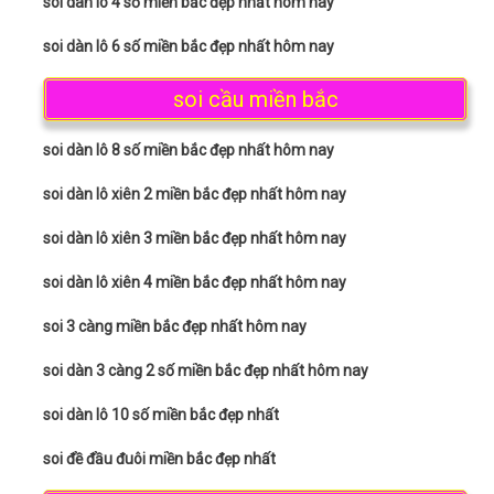
soi dàn lô 4 số miền bắc đẹp nhất hôm nay
soi dàn lô 6 số miền bắc đẹp nhất hôm nay
soi cầu miền bắc
soi dàn lô 8 số miền bắc đẹp nhất hôm nay
soi dàn lô xiên 2 miền bắc đẹp nhất hôm nay
soi dàn lô xiên 3 miền bắc đẹp nhất hôm nay
soi dàn lô xiên 4 miền bắc đẹp nhất hôm nay
soi 3 càng miền bắc đẹp nhất hôm nay
soi dàn 3 càng 2 số miền bắc đẹp nhất hôm nay
soi dàn lô 10 số miền bắc đẹp nhất
soi đề đầu đuôi miền bắc đẹp nhất