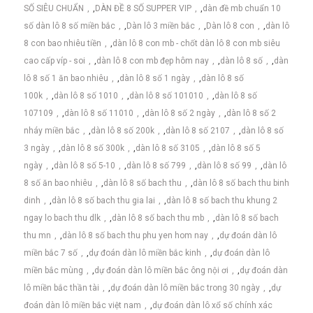
SỐ SIÊU CHUẨN
,
DÀN ĐỀ 8 SỐ SUPPER VIP
,
dàn đề mb chuẩn 10
số dàn lô 8 số miền bắc
,
Dàn lô 3 miền bắc
,
Dàn lô 8 con
,
dàn lô
8 con bao nhiêu tiền
,
dàn lô 8 con mb - chốt dàn lô 8 con mb siêu
cao cấp víp - soi
,
dàn lô 8 con mb đẹp hôm nay
,
dàn lô 8 số
,
dàn
lô 8 số 1 ăn bao nhiêu
,
dàn lô 8 số 1 ngày
,
dàn lô 8 số
100k
,
dàn lô 8 số 1010
,
dàn lô 8 số 101010
,
dàn lô 8 số
107109
,
dàn lô 8 số 11010
,
dàn lô 8 số 2 ngày
,
dàn lô 8 số 2
nháy miền bắc
,
dàn lô 8 số 200k
,
dàn lô 8 số 2107
,
dàn lô 8 số
3 ngày
,
dàn lô 8 số 300k
,
dàn lô 8 số 3105
,
dàn lô 8 số 5
ngày
,
dàn lô 8 số 5-10
,
dàn lô 8 số 799
,
dàn lô 8 số 99
,
dàn lô
8 số ăn bao nhiêu
,
dàn lô 8 số bach thu
,
dàn lô 8 số bach thu binh
dinh
,
dàn lô 8 số bach thu gia lai
,
dàn lô 8 số bach thu khung 2
ngay lo bach thu dlk
,
dàn lô 8 số bach thu mb
,
dàn lô 8 số bach
thu mn
,
dàn lô 8 số bach thu phu yen hom nay
,
dự đoán dàn lô
miền bắc 7 số
,
dự đoán dàn lô miền bắc kinh
,
dự đoán dàn lô
miền bắc mùng
,
dự đoán dàn lô miền bắc ông nội ơi
,
dự đoán dàn
lô miền bắc thần tài
,
dự đoán dàn lô miền bắc trong 30 ngày
,
dự
đoán dàn lô miền bắc việt nam
,
dự đoán dàn lô xổ số chính xác