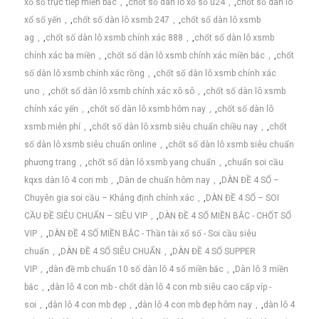
xổ số trực tiếp miền bắc
,
chốt số dàn lô xổ số u24
,
chốt số dàn lô
xổ số yến
,
chốt số dàn lô xsmb 247
,
chốt số dàn lô xsmb
ag
,
chốt số dàn lô xsmb chính xác 888
,
chốt số dàn lô xsmb
chính xác ba miền
,
chốt số dàn lô xsmb chính xác miền bắc
,
chốt
số dàn lô xsmb chính xác rồng
,
chốt số dàn lô xsmb chính xác
uno
,
chốt số dàn lô xsmb chính xác xô sô
,
chốt số dàn lô xsmb
chính xác yến
,
chốt số dàn lô xsmb hôm nay
,
chốt số dàn lô
xsmb miễn phí
,
chốt số dàn lô xsmb siêu chuẩn chiều nay
,
chốt
số dàn lô xsmb siêu chuẩn online
,
chốt số dàn lô xsmb siêu chuẩn
phương trang
,
chốt số dàn lô xsmb yang chuẩn
,
chuẩn soi cầu
kqxs dàn lô 4 con mb
,
Dàn de chuẩn hôm nay
,
DÀN ĐỀ 4 SỐ –
Chuyên gia soi cầu – Khẳng định chính xác
,
DÀN ĐỀ 4 SỐ – SOI
CẦU ĐỀ SIÊU CHUẨN – SIÊU VIP
,
DÀN ĐỀ 4 SỐ MIỀN BẮC - CHỐT SỐ
VIP
,
DÀN ĐỀ 4 SỐ MIỀN BẮC - Thần tài xổ số - Soi cầu siêu
chuẩn
,
DÀN ĐỀ 4 SỐ SIÊU CHUẨN
,
DÀN ĐỀ 4 SỐ SUPPER
VIP
,
dàn đề mb chuẩn 10 số dàn lô 4 số miền bắc
,
Dàn lô 3 miền
bắc
,
dàn lô 4 con mb - chốt dàn lô 4 con mb siêu cao cấp víp -
soi
,
dàn lô 4 con mb đẹp
,
dàn lô 4 con mb đẹp hôm nay
,
dàn lô 4