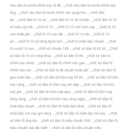
cầu dàn lô xsmb chính xác lô đề
,
chốt cầu dàn lô xsmb chính xác
ông
,
chốt cầu dàn lô xsmb chính xác quay thử
,
chốt dàn
de
,
chốt dàn lô 10 số
,
chốt dàn lô 10 số chuẩn
,
chốt dàn lô 10
số siêu vip mb
,
chốt lô 10
,
chốt lô 10 con hôm nay
,
chốt lô 10
con miễn phí
,
chốt lô 10 con rbk
,
chốt lô 10 mb
,
chốt lô 10
số
,
chốt lô 10 số rồng bạch kim
,
chốt lô miền bắc chuẩn
,
chốt
lô xsmb 10 con
,
chốt số chuẩn 100
,
chốt số dàn lô 00 00
,
Chốt
số dàn lô 10 số công khai
,
chốt số dàn lô 99
,
chốt số dàn lô
chính xác 6666
,
chốt số dàn lô chính xác gan
,
chốt số dàn lô
chính xác rắn
,
chốt số dàn lô đề chuẩn miễn phí
,
chốt số dàn lô
gan miền bắc
,
chốt số dàn lô hôm nay 00 00
,
chốt số dàn lô hôm
nay càng
,
chốt số dàn lô hôm nay em đẹp
,
chốt số dàn lô hôm
nay giá
,
chốt số dàn lô hôm nay qua
,
chốt số dàn lô hôm nay
rồng vàng
,
chốt số dàn lô hôm nay vàng ngày
,
chốt số dàn lô
miền bắc israel
,
chốt số dàn lô miền bắc khai
,
chốt số dàn lô
miền bắc soi cầu giờ vàng
,
chốt số dàn lô miền bắc tối nay
,
chốt
số dàn lô ông địa
,
chốt số dàn lô siêu chuẩn 268
,
chốt số dàn lô
siêu chuẩn giải đặc biệt
,
chốt số dàn lô siêu chuẩn siêu