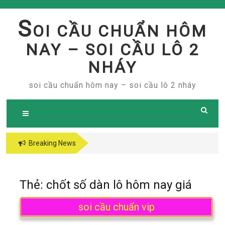
Skip
to
S
OI CẦU CHUẨN HÔM
content
NAY – SOI CẦU LÔ 2
NHÁY
soi cầu chuẩn hôm nay – soi cầu lô 2 nháy
Breaking News
Thẻ:
chốt số dàn lô hôm nay giá
soi cầu chuẩn vip