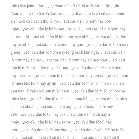
miền bắc phần trăm
,
dự đoán dàn lô xổ số miền bắc r tây
,
dự
đoán dàn lô xổ số miền bắc xưa
,
dự đoán dàn lô xổ số siêu chuẩn
ăn
,
soi cầu bạch thủ lô mb
,
soi cầu dàn lô hôm nay 366
ngày
,
soi cầu dàn lô hôm nay 7 số cuối
,
soi cầu dàn lô hôm nay
ai trúng rồi
,
soi cầu dàn lô hôm nay bạc nhớ
,
soi cầu dàn lô hôm
nay everton
,
soi cầu dàn lô hôm nay gan
,
soi cầu dàn lô hôm nay
giang
,
soi cầu dàn lô hôm nay rồng bạch kim ngày
,
soi cầu dàn
lô hôm nay số đẹp
,
soi cầu dàn lô hôm nay số đẹp nhất
,
soi cầu
dàn lô miền bắc hôm nay dễ trúng
,
soi cầu dàn lô miền bắc hôm
nay internet
,
soi cầu dàn lô miền bắc hôm nay remix
,
soi cầu dàn
lô miền bắc hôm nay uy tín
,
soi cầu dàn lô miễn phí 4 số vip
,
soi
cầu dàn lô miễn phí 888 miền nam
,
soi cầu dàn lô miễn phí online
miền bắc
,
soi cầu dàn lô miễn phí quang hải
,
soi cầu dàn lô miễn
phí siêu chuẩn
,
soi cầu dàn lô org
,
soi cầu dàn lô tối nay
366
,
soi cầu dàn lô tối nay 5/7
,
soi cầu dàn lô tối nay â
nháy
,
soi cầu dàn lô tối nay extra
,
soi cầu dàn lô tối nay
hom
,
soi cầu dàn lô tối nay ông
,
soi cầu dàn lô xổ số 5 số miền
bắc
,
soi cầu dàn lô xổ số 6 số bất bại
,
soi cầu dàn lô xổ số 9