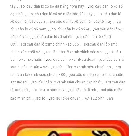
tây
,
soi cầu dàn lô xổ số đà nẵng hôm nay
,
soi cầu dàn lô xổ số
đại phát
,
soi cầu dàn lô xổ số miền bắc 99 ngày
,
soi cầu dàn lô
xổ số miền bắc quân
,
soi cầu dàn lô xổ số miền bắc tối nay
,
soi
cầu dàn lô xổ số nam
,
soi cầu dàn lô xổ số ơi
,
soi cầu dàn lô xổ
số phú yên
,
soi cầu dàn lô xổ số rồi
,
soi cầu dàn lô xổ số
ướt
,
soi cầu dàn lô xsmb chính xác 666
,
soi cầu dàn lô xsmb
chính xác chốt số
,
soi cầu dàn lô xsmb chính xác sau
,
soi cầu
dàn lô xsmb chuẩn
,
soi cau dàn lo xsmb du doan
,
soi cầu dàn lô
xsmb siêu chuẩn 4 số
,
soi cầu dàn lô xsmb siêu chuẩn 88
,
soi
cầu dàn lô xsmb siêu chuẩn 888
,
soi cầu dàn lô xsmb siêu chuẩn
a trung roi
,
soi cầu dàn lô xsmb siêu chuẩn đẹp nhất
,
soi cầu dàn
lô xsmb tô
,
soi cau lo hom nay
,
soi cầu lô tô mb
,
soi cầu miền
ở
bắc miễn phí
,
soi lô
,
soi số lô đề chuẩn
122 bình luận
dàn
lô
6
con