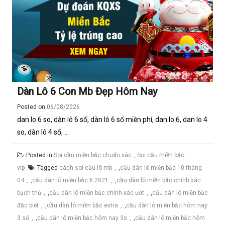
Dàn Lô 6 Con Mb Đẹp Hôm Nay
Posted on
06/08/2026
dan lo 6 so, dàn lô 6 số, dàn lô 6 số miền phí, dan lo 6, dan lo 4
so, dàn lô 4 số, ...
Posted in
Soi cầu miền bắc chuẩn xác
,
Soi cầu miền bắc
víp
Tagged
cách soi cầu lô mb
,
cầu dàn lô miền bắc 10 tháng
04
,
cầu dàn lô miền bắc 6 2021
,
cầu dàn lô miền bắc chính xác
bạch thủ
,
cầu dàn lô miền bắc chính xác ướt
,
cầu dàn lô miền bắc
đặc biệt
,
cầu dàn lô miền bắc extra
,
cầu dàn lô miền bắc hôm nay
3 số
,
cầu dàn lô miền bắc hôm nay 3s
,
cầu dàn lô miền bắc hôm