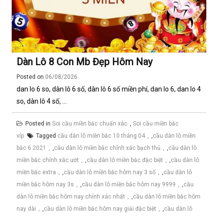
nay
Dàn Lô 8 Con Mb Đẹp Hôm Nay
Posted on
06/08/2026
dan lo 6 so, dàn lô 6 số, dàn lô 6 số miền phí, dan lo 6, dan lo 4
so, dàn lô 4 số, ...
Posted in
Soi cầu miền bắc chuẩn xác
,
Soi cầu miền bắc
víp
Tagged
cầu dàn lô miền bắc 10 tháng 04
,
cầu dàn lô miền
bắc 6 2021
,
cầu dàn lô miền bắc chính xác bạch thủ
,
cầu dàn lô
miền bắc chính xác ướt
,
cầu dàn lô miền bắc đặc biệt
,
cầu dàn lô
miền bắc extra
,
cầu dàn lô miền bắc hôm nay 3 số
,
cầu dàn lô
miền bắc hôm nay 3s
,
cầu dàn lô miền bắc hôm nay 9999
,
cầu
dàn lô miền bắc hôm nay chính xác nhất
,
cầu dàn lô miền bắc hôm
nay dài
,
cầu dàn lô miền bắc hôm nay giải đặc biệt
,
cầu dàn lô