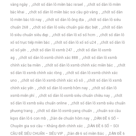
vàng ngày
,
chốt số dàn lô miền bắc israel
,
chốt số dàn lô miền
bắc khai
,
chốt số dàn lô miền bắc soi cầu giờ vàng
,
chốt số dàn
lô miền bắc tối nay
,
chốt số dàn lô ông địa
,
chốt số dàn lô siêu
chuẩn 268
,
chốt số dàn lô siêu chuẩn giải đặc biệt
,
chốt số dàn
lô siêu chuẩn siêu đẹp
,
chốt số dàn lô xổ số hcm
,
chốt số dàn lô
xổ số trực tiếp miền bắc
,
chốt số dàn lô xổ số u24
,
chốt số dàn lô
xổ số yến
,
chốt số dàn lô xsmb 247
,
chốt số dàn lô xsmb
ag
,
chốt số dàn lô xsmb chính xác 888
,
chốt số dàn lô xsmb
chính xác ba miền
,
chốt số dàn lô xsmb chính xác miền bắc
,
chốt
số dàn lô xsmb chính xác rồng
,
chốt số dàn lô xsmb chính xác
uno
,
chốt số dàn lô xsmb chính xác xô sô
,
chốt số dàn lô xsmb
chính xác yến
,
chốt số dàn lô xsmb hôm nay
,
chốt số dàn lô
xsmb miễn phí
,
chốt số dàn lô xsmb siêu chuẩn chiều nay
,
chốt
số dàn lô xsmb siêu chuẩn online
,
chốt số dàn lô xsmb siêu chuẩn
phương trang
,
chốt số dàn lô xsmb yang chuẩn
,
chuẩn soi cầu
kqxs dàn lô 6 con mb
,
Dàn de chuẩn hôm nay
,
DÀN ĐỀ 6 SỐ –
Chuyên gia soi cầu – Khẳng định chính xác
,
DÀN ĐỀ 6 SỐ – SOI
CẦU ĐỀ SIÊU CHUẨN – SIÊU VIP
,
Dàn đề 6 số miền Bắc
,
DÀN ĐỀ 6