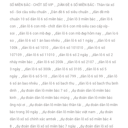
SỐ MIỀN BẮC - CHỐT SỐ VIP
,
DÀN ĐỀ 6 SỐ MIỀN BẮC - Thần tài xổ
số - Soi cầu siêu chuẩn
,
Dàn đề 6 số siêu chuẩn
,
dàn đề mb
chuẩn 10 số dàn lô 6 số miền bắc
,
Dàn lô 3 miền bắc
,
dàn lô 6
con
,
dàn lô 6 con mb - chốt dàn lô 6 con mb siêu cao cấp víp -
soi
,
dàn lô 6 con mb đẹp
,
dàn lô 6 con mb đẹp hôm nay
,
dan lo 6
so
,
dàn lô 6 số 1 ăn bao nhiêu
,
dàn lô 6 số 1 ngày
,
dàn lô 6 số
100k
,
dàn lô 6 số 1010
,
dàn lô 6 số 101010
,
dàn lô 6 số
107109
,
dàn lô 6 số 11010
,
dàn lô 6 số 2 ngày
,
dàn lô 6 số 2
nháy miền bắc
,
dàn lô 6 số 200k
,
dàn lô 6 số 2107
,
dàn lô 6 số
3 ngày
,
dàn lô 6 số 300k
,
dàn lô 6 số 3105
,
dàn lô 6 số 5
ngày
,
dàn lô 6 số 5-10
,
dàn lô 6 số 799
,
dàn lô 6 số 99
,
dàn lô
6 số ăn bao nhiêu
,
dàn lô 6 số bach thu
,
dàn lô 6 số bach thu binh
dinh
,
dự đoán dàn lô miền bắc 7 số
,
dự đoán dàn lô miền bắc
kinh
,
dự đoán dàn lô miền bắc mùng
,
dự đoán dàn lô miền bắc
ông nội ơi
,
dự đoán dàn lô miền bắc thần tài
,
dự đoán dàn lô miền
bắc trong 30 ngày
,
dự đoán dàn lô miền bắc việt nam
,
dự đoán
dàn lô xổ số chính xác amtek
,
dự đoán dàn lô xổ số miền bắc 4
8
,
dự đoán dàn lô xổ số miền bắc 7 ngày
,
dự đoán dàn lô xổ số