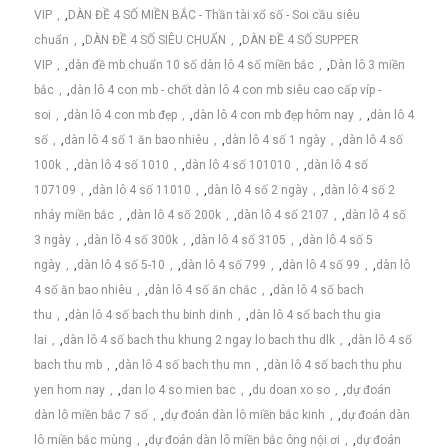
VIP
,
DÀN ĐỀ 4 SỐ MIỀN BẮC - Thần tài xổ số - Soi cầu siêu
chuẩn
,
DÀN ĐỀ 4 SỐ SIÊU CHUẨN
,
DÀN ĐỀ 4 SỐ SUPPER
VIP
,
dàn đề mb chuẩn 10 số dàn lô 4 số miền bắc
,
Dàn lô 3 miền
bắc
,
dàn lô 4 con mb - chốt dàn lô 4 con mb siêu cao cấp víp -
soi
,
dàn lô 4 con mb đẹp
,
dàn lô 4 con mb đẹp hôm nay
,
dàn lô 4
số
,
dàn lô 4 số 1 ăn bao nhiêu
,
dàn lô 4 số 1 ngày
,
dàn lô 4 số
100k
,
dàn lô 4 số 1010
,
dàn lô 4 số 101010
,
dàn lô 4 số
107109
,
dàn lô 4 số 11010
,
dàn lô 4 số 2 ngày
,
dàn lô 4 số 2
nháy miền bắc
,
dàn lô 4 số 200k
,
dàn lô 4 số 2107
,
dàn lô 4 số
3 ngày
,
dàn lô 4 số 300k
,
dàn lô 4 số 3105
,
dàn lô 4 số 5
ngày
,
dàn lô 4 số 5-10
,
dàn lô 4 số 799
,
dàn lô 4 số 99
,
dàn lô
4 số ăn bao nhiêu
,
dàn lô 4 số ăn chắc
,
dàn lô 4 số bach
thu
,
dàn lô 4 số bach thu binh dinh
,
dàn lô 4 số bach thu gia
lai
,
dàn lô 4 số bach thu khung 2 ngay lo bach thu dlk
,
dàn lô 4 số
bach thu mb
,
dàn lô 4 số bach thu mn
,
dàn lô 4 số bach thu phu
yen hom nay
,
dan lo 4 so mien bac
,
du doan xo so
,
dự đoán
dàn lô miền bắc 7 số
,
dự đoán dàn lô miền bắc kinh
,
dự đoán dàn
lô miền bắc mùng
,
dự đoán dàn lô miền bắc ông nội ơi
,
dự đoán