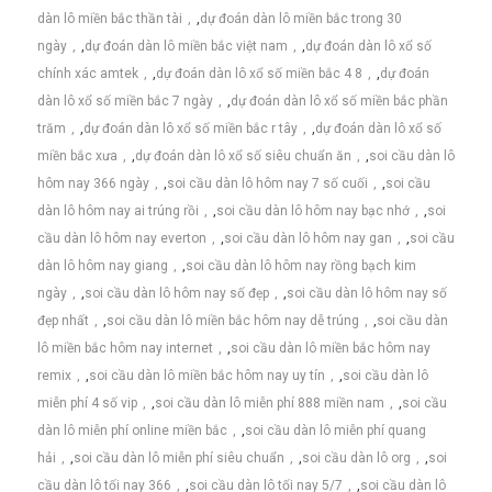
dàn lô miền bắc thần tài
,
dự đoán dàn lô miền bắc trong 30
ngày
,
dự đoán dàn lô miền bắc việt nam
,
dự đoán dàn lô xổ số
chính xác amtek
,
dự đoán dàn lô xổ số miền bắc 4 8
,
dự đoán
dàn lô xổ số miền bắc 7 ngày
,
dự đoán dàn lô xổ số miền bắc phần
trăm
,
dự đoán dàn lô xổ số miền bắc r tây
,
dự đoán dàn lô xổ số
miền bắc xưa
,
dự đoán dàn lô xổ số siêu chuẩn ăn
,
soi cầu dàn lô
hôm nay 366 ngày
,
soi cầu dàn lô hôm nay 7 số cuối
,
soi cầu
dàn lô hôm nay ai trúng rồi
,
soi cầu dàn lô hôm nay bạc nhớ
,
soi
cầu dàn lô hôm nay everton
,
soi cầu dàn lô hôm nay gan
,
soi cầu
dàn lô hôm nay giang
,
soi cầu dàn lô hôm nay rồng bạch kim
ngày
,
soi cầu dàn lô hôm nay số đẹp
,
soi cầu dàn lô hôm nay số
đẹp nhất
,
soi cầu dàn lô miền bắc hôm nay dễ trúng
,
soi cầu dàn
lô miền bắc hôm nay internet
,
soi cầu dàn lô miền bắc hôm nay
remix
,
soi cầu dàn lô miền bắc hôm nay uy tín
,
soi cầu dàn lô
miễn phí 4 số vip
,
soi cầu dàn lô miễn phí 888 miền nam
,
soi cầu
dàn lô miễn phí online miền bắc
,
soi cầu dàn lô miễn phí quang
hải
,
soi cầu dàn lô miễn phí siêu chuẩn
,
soi cầu dàn lô org
,
soi
cầu dàn lô tối nay 366
,
soi cầu dàn lô tối nay 5/7
,
soi cầu dàn lô