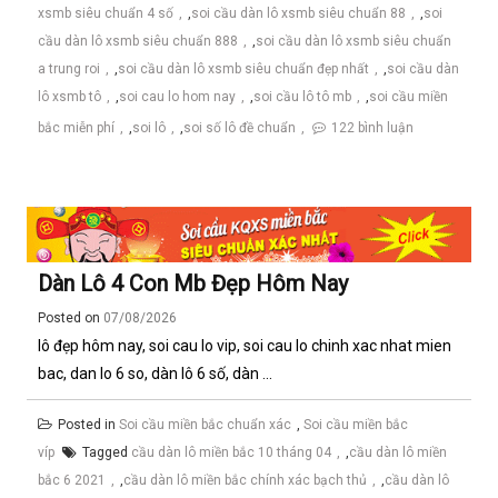
xsmb siêu chuẩn 4 số
,
soi cầu dàn lô xsmb siêu chuẩn 88
,
soi
cầu dàn lô xsmb siêu chuẩn 888
,
soi cầu dàn lô xsmb siêu chuẩn
a trung roi
,
soi cầu dàn lô xsmb siêu chuẩn đẹp nhất
,
soi cầu dàn
lô xsmb tô
,
soi cau lo hom nay
,
soi cầu lô tô mb
,
soi cầu miền
ở
bắc miễn phí
,
soi lô
,
soi số lô đề chuẩn
122 bình luận
dàn
lô
6
con
mb
Dàn Lô 4 Con Mb Đẹp Hôm Nay
đẹp
Posted on
07/08/2026
hôm
lô đẹp hôm nay, soi cau lo vip, soi cau lo chinh xac nhat mien
nay
bac, dan lo 6 so, dàn lô 6 số, dàn ...
Posted in
Soi cầu miền bắc chuẩn xác
,
Soi cầu miền bắc
víp
Tagged
cầu dàn lô miền bắc 10 tháng 04
,
cầu dàn lô miền
bắc 6 2021
,
cầu dàn lô miền bắc chính xác bạch thủ
,
cầu dàn lô