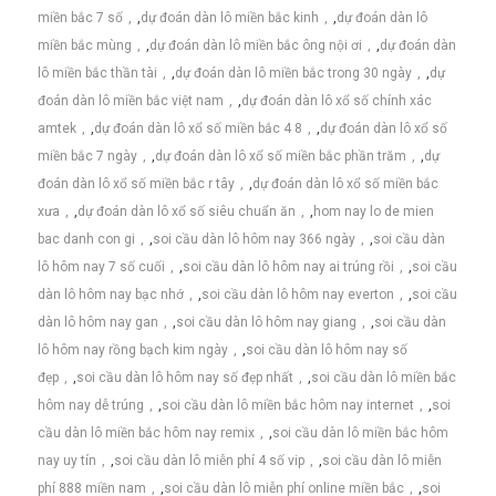
miền bắc 7 số
,
dự đoán dàn lô miền bắc kinh
,
dự đoán dàn lô
miền bắc mùng
,
dự đoán dàn lô miền bắc ông nội ơi
,
dự đoán dàn
lô miền bắc thần tài
,
dự đoán dàn lô miền bắc trong 30 ngày
,
dự
đoán dàn lô miền bắc việt nam
,
dự đoán dàn lô xổ số chính xác
amtek
,
dự đoán dàn lô xổ số miền bắc 4 8
,
dự đoán dàn lô xổ số
miền bắc 7 ngày
,
dự đoán dàn lô xổ số miền bắc phần trăm
,
dự
đoán dàn lô xổ số miền bắc r tây
,
dự đoán dàn lô xổ số miền bắc
xưa
,
dự đoán dàn lô xổ số siêu chuẩn ăn
,
hom nay lo de mien
bac danh con gi
,
soi cầu dàn lô hôm nay 366 ngày
,
soi cầu dàn
lô hôm nay 7 số cuối
,
soi cầu dàn lô hôm nay ai trúng rồi
,
soi cầu
dàn lô hôm nay bạc nhớ
,
soi cầu dàn lô hôm nay everton
,
soi cầu
dàn lô hôm nay gan
,
soi cầu dàn lô hôm nay giang
,
soi cầu dàn
lô hôm nay rồng bạch kim ngày
,
soi cầu dàn lô hôm nay số
đẹp
,
soi cầu dàn lô hôm nay số đẹp nhất
,
soi cầu dàn lô miền bắc
hôm nay dễ trúng
,
soi cầu dàn lô miền bắc hôm nay internet
,
soi
cầu dàn lô miền bắc hôm nay remix
,
soi cầu dàn lô miền bắc hôm
nay uy tín
,
soi cầu dàn lô miễn phí 4 số vip
,
soi cầu dàn lô miễn
phí 888 miền nam
,
soi cầu dàn lô miễn phí online miền bắc
,
soi