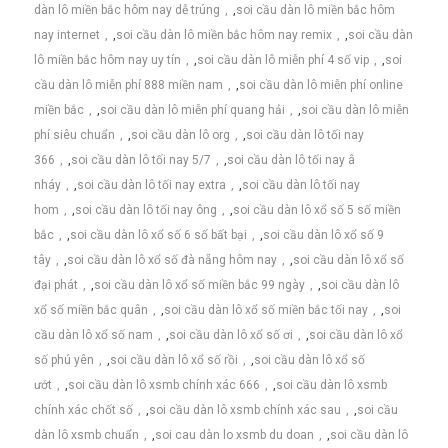
dàn lô miền bắc hôm nay dễ trúng
,
soi cầu dàn lô miền bắc hôm
nay internet
,
soi cầu dàn lô miền bắc hôm nay remix
,
soi cầu dàn
lô miền bắc hôm nay uy tín
,
soi cầu dàn lô miễn phí 4 số vip
,
soi
cầu dàn lô miễn phí 888 miền nam
,
soi cầu dàn lô miễn phí online
miền bắc
,
soi cầu dàn lô miễn phí quang hải
,
soi cầu dàn lô miễn
phí siêu chuẩn
,
soi cầu dàn lô org
,
soi cầu dàn lô tối nay
366
,
soi cầu dàn lô tối nay 5/7
,
soi cầu dàn lô tối nay â
nháy
,
soi cầu dàn lô tối nay extra
,
soi cầu dàn lô tối nay
hom
,
soi cầu dàn lô tối nay ông
,
soi cầu dàn lô xổ số 5 số miền
bắc
,
soi cầu dàn lô xổ số 6 số bất bại
,
soi cầu dàn lô xổ số 9
tây
,
soi cầu dàn lô xổ số đà nẵng hôm nay
,
soi cầu dàn lô xổ số
đại phát
,
soi cầu dàn lô xổ số miền bắc 99 ngày
,
soi cầu dàn lô
xổ số miền bắc quân
,
soi cầu dàn lô xổ số miền bắc tối nay
,
soi
cầu dàn lô xổ số nam
,
soi cầu dàn lô xổ số ơi
,
soi cầu dàn lô xổ
số phú yên
,
soi cầu dàn lô xổ số rồi
,
soi cầu dàn lô xổ số
ướt
,
soi cầu dàn lô xsmb chính xác 666
,
soi cầu dàn lô xsmb
chính xác chốt số
,
soi cầu dàn lô xsmb chính xác sau
,
soi cầu
dàn lô xsmb chuẩn
,
soi cau dàn lo xsmb du doan
,
soi cầu dàn lô