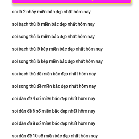
soi lô 2 nháy miền bắc đẹp nhất hôm nay
soi bạch thủ lô miền bắc đẹp nhất hôm nay
soi song thủ lô miền bắc đẹp nhất hôm nay
soi bạch thủ lô kép miền bắc đẹp nhất hôm nay
soi song thủ lô kép miền bắc đẹp nhất hôm nay
soi bạch thủ đề miền bắc đẹp nhất hôm nay
soi song thủ đề miền bắc đẹp nhất hôm nay
soi dàn đề 4 số miền bắc đẹp nhất hôm nay
soi dàn đề 6 số miền bắc đẹp nhất hôm nay
soi dàn đề 8 số miền bắc đẹp nhất hôm nay
soi dàn đề 10 số miền bắc đẹp nhất hôm nay