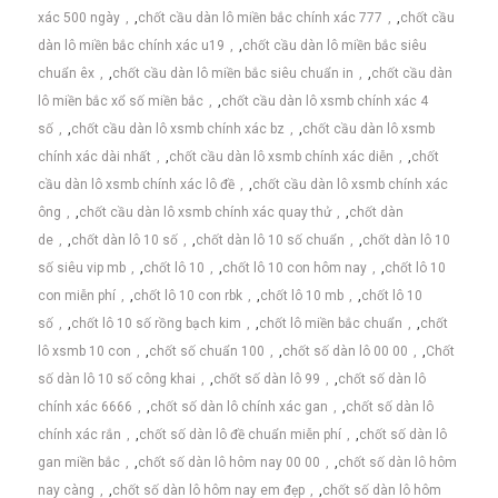
xác 500 ngày
,
chốt cầu dàn lô miền bắc chính xác 777
,
chốt cầu
dàn lô miền bắc chính xác u19
,
chốt cầu dàn lô miền bắc siêu
chuẩn êx
,
chốt cầu dàn lô miền bắc siêu chuẩn in
,
chốt cầu dàn
lô miền bắc xổ số miền bắc
,
chốt cầu dàn lô xsmb chính xác 4
số
,
chốt cầu dàn lô xsmb chính xác bz
,
chốt cầu dàn lô xsmb
chính xác dài nhất
,
chốt cầu dàn lô xsmb chính xác diễn
,
chốt
cầu dàn lô xsmb chính xác lô đề
,
chốt cầu dàn lô xsmb chính xác
ông
,
chốt cầu dàn lô xsmb chính xác quay thử
,
chốt dàn
de
,
chốt dàn lô 10 số
,
chốt dàn lô 10 số chuẩn
,
chốt dàn lô 10
số siêu vip mb
,
chốt lô 10
,
chốt lô 10 con hôm nay
,
chốt lô 10
con miễn phí
,
chốt lô 10 con rbk
,
chốt lô 10 mb
,
chốt lô 10
số
,
chốt lô 10 số rồng bạch kim
,
chốt lô miền bắc chuẩn
,
chốt
lô xsmb 10 con
,
chốt số chuẩn 100
,
chốt số dàn lô 00 00
,
Chốt
số dàn lô 10 số công khai
,
chốt số dàn lô 99
,
chốt số dàn lô
chính xác 6666
,
chốt số dàn lô chính xác gan
,
chốt số dàn lô
chính xác rắn
,
chốt số dàn lô đề chuẩn miễn phí
,
chốt số dàn lô
gan miền bắc
,
chốt số dàn lô hôm nay 00 00
,
chốt số dàn lô hôm
nay càng
,
chốt số dàn lô hôm nay em đẹp
,
chốt số dàn lô hôm