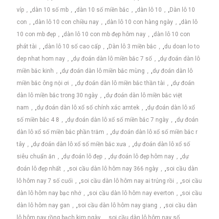
víp
,
dàn 10 số mb
,
dàn 10 số miền bắc
,
dàn lô 10
,
Dàn lô 10
con
,
dàn lô 10 con chiều nay
,
dàn lô 10 con hàng ngày
,
dàn lô
10 con mb đẹp
,
dàn lô 10 con mb đẹp hôm nay
,
dàn lô 10 con
phát tài
,
dàn lô 10 số cao cấp
,
Dàn lô 3 miền bắc
,
du doan lo to
dep nhat hom nay
,
dự đoán dàn lô miền bắc 7 số
,
dự đoán dàn lô
miền bắc kinh
,
dự đoán dàn lô miền bắc mùng
,
dự đoán dàn lô
miền bắc ông nội ơi
,
dự đoán dàn lô miền bắc thần tài
,
dự đoán
dàn lô miền bắc trong 30 ngày
,
dự đoán dàn lô miền bắc việt
nam
,
dự đoán dàn lô xổ số chính xác amtek
,
dự đoán dàn lô xổ
số miền bắc 4 8
,
dự đoán dàn lô xổ số miền bắc 7 ngày
,
dự đoán
dàn lô xổ số miền bắc phần trăm
,
dự đoán dàn lô xổ số miền bắc r
tây
,
dự đoán dàn lô xổ số miền bắc xưa
,
dự đoán dàn lô xổ số
siêu chuẩn ăn
,
dự đoán lô đẹp
,
dự đoán lô đẹp hôm nay
,
dự
đoán lô đẹp nhất
,
soi cầu dàn lô hôm nay 366 ngày
,
soi cầu dàn
lô hôm nay 7 số cuối
,
soi cầu dàn lô hôm nay ai trúng rồi
,
soi cầu
dàn lô hôm nay bạc nhớ
,
soi cầu dàn lô hôm nay everton
,
soi cầu
dàn lô hôm nay gan
,
soi cầu dàn lô hôm nay giang
,
soi cầu dàn
lô hôm nay rồng bạch kim ngày
,
soi cầu dàn lô hôm nay số