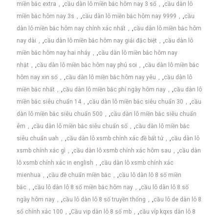
miền bắc extra
,
cầu dàn lô miền bắc hôm nay 3 số
,
cầu dàn lô
miền bắc hôm nay 3s
,
cầu dàn lô miền bắc hôm nay 9999
,
cầu
dàn lô miền bắc hôm nay chính xác nhất
,
cầu dàn lô miền bắc hôm
nay dài
,
cầu dàn lô miền bắc hôm nay giải đặc biệt
,
cầu dàn lô
miền bắc hôm nay hai nháy
,
cầu dàn lô miền bắc hôm nay
nhật
,
cầu dàn lô miền bắc hôm nay phú soi
,
cầu dàn lô miền bắc
hôm nay xin số
,
cầu dàn lô miền bắc hôm nay yêu
,
cầu dàn lô
miền bắc nhất
,
cầu dàn lô miền bắc phí ngày hôm nay
,
cầu dàn lô
miền bắc siêu chuẩn 14
,
cầu dàn lô miền bắc siêu chuẩn 30
,
cầu
dàn lô miền bắc siêu chuẩn 500
,
cầu dàn lô miền bắc siêu chuẩn
êm
,
cầu dàn lô miền bắc siêu chuẩn số
,
cầu dàn lô miền bắc
siêu chuẩn uah
,
cầu dàn lô xsmb chính xác đề bất tử
,
cầu dàn lô
xsmb chính xác gì
,
cầu dàn lô xsmb chính xác hôm sau
,
cầu dàn
lô xsmb chính xác in english
,
cầu dàn lô xsmb chính xác
mienhua
,
cầu đề chuẩn miền bắc
,
cầu lô dàn lô 8 số miền
bắc
,
cầu lô dàn lô 8 số miền bắc hôm nay
,
cầu lô dàn lô 8 số
ngày hôm nay
,
cầu lô dàn lô 8 số truyền thống
,
cầu lô de dàn lô 8
số chính xác 100
,
Cầu vip dàn lô 8 số mb
,
cầu víp kqxs dàn lô 8