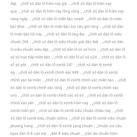
đẹp
,
chốt số dàn lô hôm nay giá
,
chốt số dàn lô hôm nay
qua
,
chốt số dàn lô hôm nay rồng vàng
,
chốt số dàn lô hôm nay
vàng ngày
,
chốt số dàn lô miền bắc israel
,
chốt số dàn lô miền
bắc khai
,
chốt số dàn lô miền bắc soi cầu giờ vàng
,
chốt số dàn
lô miền bắc tối nay
,
chốt số dàn lô ông địa
,
chốt số dàn lô siêu
chuẩn 268
,
chốt số dàn lô siêu chuẩn giải đặc biệt
,
chốt số dàn
lô siêu chuẩn siêu đẹp
,
chốt số dàn lô xổ số hcm
,
chốt số dàn lô
xổ số trực tiếp miền bắc
,
chốt số dàn lô xổ số u24
,
chốt số dàn lô
xổ số yến
,
chốt số dàn lô xsmb 247
,
chốt số dàn lô xsmb
ag
,
chốt số dàn lô xsmb chính xác 888
,
chốt số dàn lô xsmb
chính xác ba miền
,
chốt số dàn lô xsmb chính xác miền bắc
,
chốt
số dàn lô xsmb chính xác rồng
,
chốt số dàn lô xsmb chính xác
uno
,
chốt số dàn lô xsmb chính xác xô sô
,
chốt số dàn lô xsmb
chính xác yến
,
chốt số dàn lô xsmb hôm nay
,
chốt số dàn lô
xsmb miễn phí
,
chốt số dàn lô xsmb siêu chuẩn chiều nay
,
chốt
số dàn lô xsmb siêu chuẩn online
,
chốt số dàn lô xsmb siêu chuẩn
phương trang
,
chốt số dàn lô xsmb yang chuẩn
,
chuẩn soi cầu
kqxs dàn lô 8 con mb
,
dàn 8 siêu chuẩn
,
Dàn de chuẩn hôm