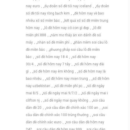
nay euro
,
dự đoán số đề tối nay iceland
,
dự đoán
số đề tối nay rồng bạch kim
,
đề hôm nay về bao
nhiêu xổ số miền bắc
,
kết quả xổ số đề miền trung
hôm nay
,
lô đề hôm nay có con gì đẹp
,
lô đề
miễn phí 888
,
nằm mơ thấy ăn xin đánh đề số
mấy
,
nhận số đề miễn phí
,
phần mềm soi cầu lô
đề miền bắc
,
phương pháp soi cầu lô đề miền
bắc
,
số đề hôm nay 18 4
,
số đề hôm nay
30/4
,
số đề hôm nay 7 tây
,
số đề hôm nay đài
gì
,
số đề hôm nay êm không
,
số đề hôm nay là
bao nhiêu
,
số đề hôm nay mien trung
,
số đề hôm
nay uzbekistan
,
số đề miễn phí pc
,
số đề ngày
mai 8/5
,
số đề ngày mai 9/7/2
,
số đề ngày mai i
clifton nj
,
số đề ngày mai quay không
,
soi cầu
dàn đề 20
,
soi cầu dàn đề chính xác 100 an
,
soi
cầu dàn đề chính xác 100 trúng thưởng
,
soi cầu
dàn đề chính xác euro
,
soi cầu dàn đề hôm nay
247
,
soi cầu dàn đề hôm nay 999
,
soi cầu dàn