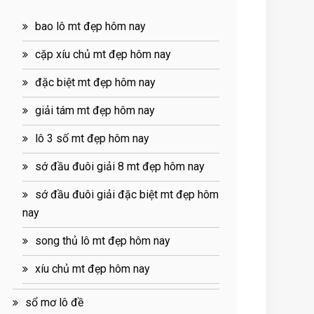
bao lô mt đẹp hôm nay
cặp xíu chủ mt đẹp hôm nay
đặc biệt mt đẹp hôm nay
giải tám mt đẹp hôm nay
lô 3 số mt đẹp hôm nay
sớ đầu đuôi giải 8 mt đẹp hôm nay
sớ đầu đuôi giải đặc biệt mt đẹp hôm
nay
song thủ lô mt đẹp hôm nay
xíu chủ mt đẹp hôm nay
sổ mơ lô đề