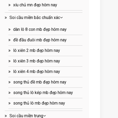
xíu chủ mn đẹp hôm nay
Soi cầu miền bắc chuẩn xác
dàn lô 8 con mb đẹp hôm nay
đề đầu đuôi mb đẹp hôm nay
lô xiên 2 mb đẹp hôm nay
lô xiên 3 mb đẹp hôm nay
lô xiên 4 mb đẹp hôm nay
song thủ đề mb đẹp hôm nay
song thủ lô kép mb đẹp hôm nay
song thủ lô mb đẹp hôm nay
Soi cầu miền trung