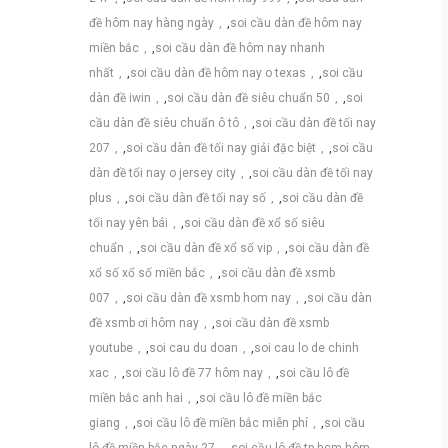
đề hôm nay hàng ngày
,
soi cầu dàn đề hôm nay
miền bắc
,
soi cầu dàn đề hôm nay nhanh
nhất
,
soi cầu dàn đề hôm nay o texas
,
soi cầu
dàn đề iwin
,
soi cầu dàn đề siêu chuẩn 50
,
soi
cầu dàn đề siêu chuẩn ô tô
,
soi cầu dàn đề tối nay
207
,
soi cầu dàn đề tối nay giải đặc biệt
,
soi cầu
dàn đề tối nay o jersey city
,
soi cầu dàn đề tối nay
plus
,
soi cầu dàn đề tối nay số
,
soi cầu dàn đề
tối nay yên bái
,
soi cầu dàn đề xổ số siêu
chuẩn
,
soi cầu dàn đề xổ số vip
,
soi cầu dàn đề
xổ số xổ số miền bắc
,
soi cầu dàn đề xsmb
007
,
soi cầu dàn đề xsmb hom nay
,
soi cầu dàn
đề xsmb ơi hôm nay
,
soi cầu dàn đề xsmb
youtube
,
soi cau du doan
,
soi cau lo de chinh
xac
,
soi cầu lô đề 77 hôm nay
,
soi cầu lô đề
miền bắc anh hai
,
soi cầu lô đề miền bắc
giang
,
soi cầu lô đề miền bắc miễn phí
,
soi cầu