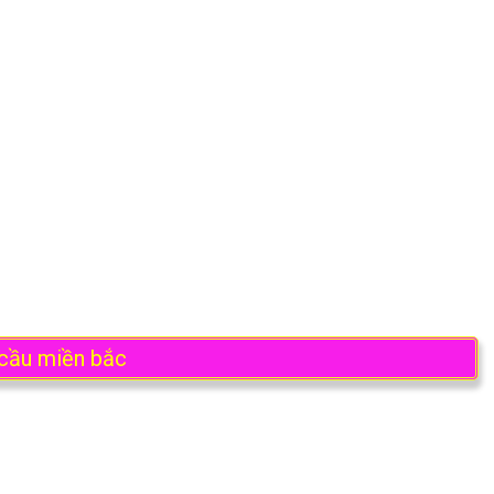
 cầu miền bắc