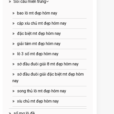
Soi cầu miền trung
bao lô mt đẹp hôm nay
cặp xíu chủ mt đẹp hôm nay
đặc biệt mt đẹp hôm nay
giải tám mt đẹp hôm nay
lô 3 số mt đẹp hôm nay
sớ đầu đuôi giải 8 mt đẹp hôm nay
sớ đầu đuôi giải đặc biệt mt đẹp hôm
nay
song thủ lô mt đẹp hôm nay
xíu chủ mt đẹp hôm nay
sổ mơ lô đề