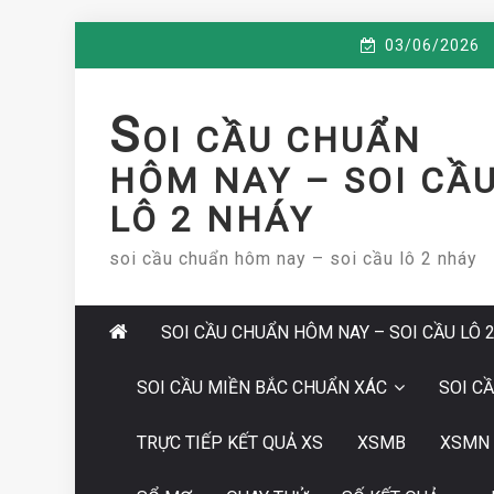
Skip
03/06/2026
to
content
S
OI CẦU CHUẨN
HÔM NAY – SOI CẦ
LÔ 2 NHÁY
soi cầu chuẩn hôm nay – soi cầu lô 2 nháy
SOI CẦU CHUẨN HÔM NAY – SOI CẦU LÔ 
SOI CẦU MIỀN BẮC CHUẨN XÁC
SOI C
TRỰC TIẾP KẾT QUẢ XS
XSMB
XSMN