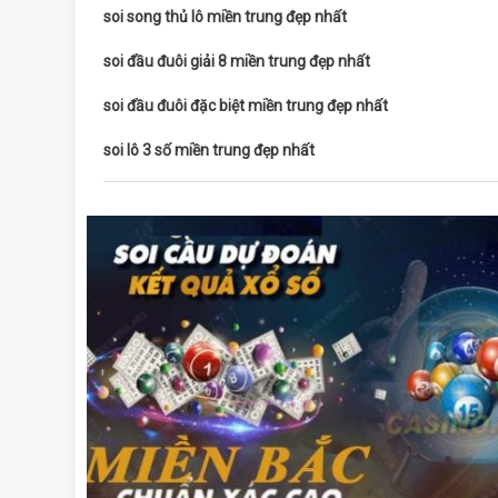
soi song thủ lô miền trung đẹp nhất
soi đầu đuôi giải 8 miền trung đẹp nhất
soi đầu đuôi đặc biệt miền trung đẹp nhất
soi lô 3 số miền trung đẹp nhất