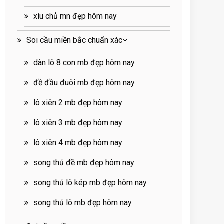
xíu chủ mn đẹp hôm nay
Soi cầu miền bắc chuẩn xác
dàn lô 8 con mb đẹp hôm nay
đề đầu đuôi mb đẹp hôm nay
lô xiên 2 mb đẹp hôm nay
lô xiên 3 mb đẹp hôm nay
lô xiên 4 mb đẹp hôm nay
song thủ đề mb đẹp hôm nay
song thủ lô kép mb đẹp hôm nay
song thủ lô mb đẹp hôm nay