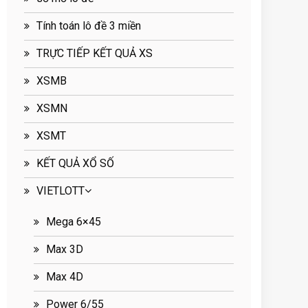
Tính toán lô đề 3 miền
TRỰC TIẾP KẾT QUẢ XS
XSMB
XSMN
XSMT
KẾT QUẢ XỔ SỐ
VIETLOTT
Mega 6×45
Max 3D
Max 4D
Power 6/55