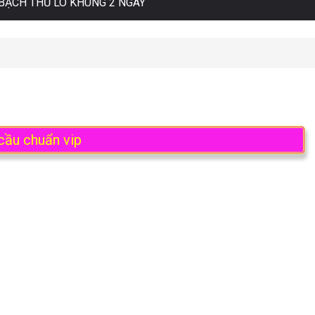
BẠCH THỦ LÔ KHUNG 2 NGÀY
cầu chuẩn vip