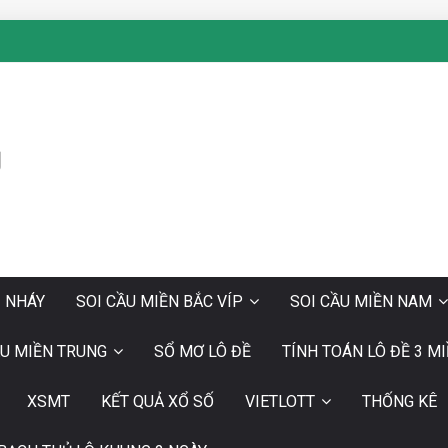
U
2 NHÁY
SOI CẦU MIỀN BẮC VÍP
SOI CẦU MIỀN NAM
ẦU MIỀN TRUNG
SỔ MƠ LÔ ĐỀ
TÍNH TOÁN LÔ ĐỀ 3 M
XSMT
KẾT QUẢ XỔ SỐ
VIETLOTT
THỐNG KÊ