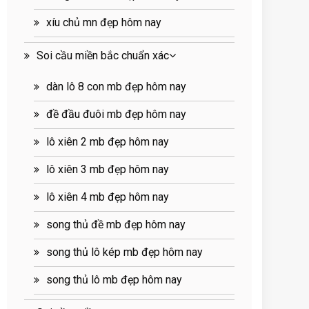
xíu chủ mn đẹp hôm nay
Soi cầu miền bắc chuẩn xác
dàn lô 8 con mb đẹp hôm nay
đề đầu đuôi mb đẹp hôm nay
lô xiên 2 mb đẹp hôm nay
lô xiên 3 mb đẹp hôm nay
lô xiên 4 mb đẹp hôm nay
song thủ đề mb đẹp hôm nay
song thủ lô kép mb đẹp hôm nay
song thủ lô mb đẹp hôm nay