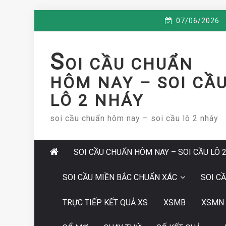
Skip
07/06/2026
to
content
S
OI CẦU CHUẨN
HÔM NAY – SOI CẦ
LÔ 2 NHÁY
soi cầu chuẩn hôm nay – soi cầu lô 2 nháy
SOI CẦU CHUẨN HÔM NAY – SOI CẦU LÔ 
SOI CẦU MIỀN BẮC CHUẨN XÁC
SOI C
TRỰC TIẾP KẾT QUẢ XS
XSMB
XSMN