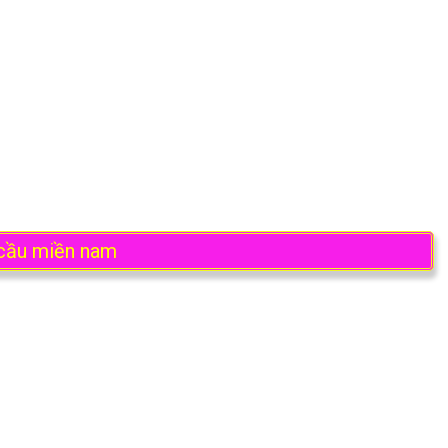
 cầu miền nam