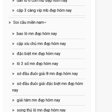
dàn lô 6 con mb đẹp hôm nay
cặp 3 càng víp mb đẹp hôm nay
Soi cầu miền nam
bao lô mn đẹp hôm nay
cặp xíu chủ mn đẹp hôm nay
đặc biệt mn đẹp hôm nay
lô 3 số mn đẹp hôm nay
sớ đầu đuôi giải 8 mn đẹp hôm nay
sớ đầu đuôi giải đặc biệt mn đẹp hôm
nay
giải tám mn đẹp hôm nay
song thủ lô mn đẹp hôm nay