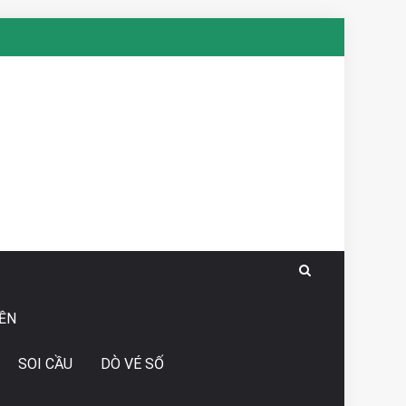
IỀN
SOI CẦU
DÒ VÉ SỐ