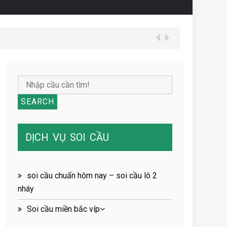
SEARCH
DỊCH
VỤ
SOI
CẦU
soi cầu chuẩn hôm nay – soi cầu lô 2
nháy
Soi cầu miền bắc víp