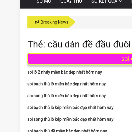
SỔ MƠ
QUAY THỬ
SỐ KẾT QUẢ
Breaking News
Thẻ:
cầu dàn đề đầu đuôi
soi 
soi lô 2 nháy miền bắc đẹp nhất hôm nay
soi bạch thủ lô miền bắc đẹp nhất hôm nay
soi song thủ lô miền bắc đẹp nhất hôm nay
soi bạch thủ lô kép miền bắc đẹp nhất hôm nay
soi song thủ lô kép miền bắc đẹp nhất hôm nay
soi bạch thủ đề miền bắc đẹp nhất hôm nay