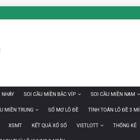
U
2 NHÁY
SOI CẦU MIỀN BẮC VÍP
SOI CẦU MIỀN NAM
ẦU MIỀN TRUNG
SỔ MƠ LÔ ĐỀ
TÍNH TOÁN LÔ ĐỀ 3 M
XSMT
KẾT QUẢ XỔ SỐ
VIETLOTT
THỐNG KÊ