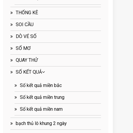
THỐNG KÊ
SOI CẦU
DÒ VÉ SỐ
SỔ MƠ
QUAY THỬ
SỐ KẾT QUẢ
Số kết quả miền bắc
Số kết quả miền trung
Số kết quả miền nam
bạch thủ lô khung 2 ngày