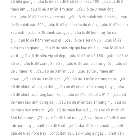
số tiền giang
,
cầu lô de dàn đề 6 số chính xác 100
,
cầu lô đề 3
miền êm
,
cầu lô đề 3 miền êm đềm
,
cầu lô đề 3 miền ông
địa
,
cầu lô đề 3 miền video soi
,
cầu lô đề chính xác 3 miền
,
cầu
lô đề chính xác 300
,
cầu lô đề chính xác dự đoán
,
cầu lô đề chính
xác êch
,
cầu lô đề chính xác gps
,
cầu lô đề hôm nay ăn cái
gì
,
cầu lô đề hôm nay ướp gì
,
cầu lô đề siêu vip 66
,
cầu lô đề
siêu vip an giang
,
cầu lô đề siêu vip giá bao nhiêu
,
cầu lô đề siêu
vip it
,
cầu lô đề siêu vip số đẹp
,
cầu lô đề xổ số 188
,
cầu lô đề xổ
số ib
,
cầu lô đề xsmb 3 miền
,
cầu lô đề xsmb a trúng rồi
,
cầu số
đề 3 miền 10
,
cầu số đề 3 miền 568
,
cầu số đề 3 miền âm
nhạc
,
cầu số đề 3 miền app
,
cầu số đề 3 miền n trung nam
,
cầu
số đề chính xác bạch thủ
,
cầu số đề chính xác phong thuỷ
,
cầu
số đề chính xác rông bạch kim
,
cầu số đề miền bắc 01 7
,
cầu số
đề miền bắc anh đồng soi
,
cầu số đề miền bắc ê tháng 4
,
cầu số
đề miền bắc extract
,
cầu số đề miền bắc giá
,
cầu số đề miễn phí
666 hôm nay
,
Cầu vip dàn đề 6 số mb
,
cầu víp kqxs dàn đề 6 con
mb hôm nay
,
chốt dàn đề 6 số
,
chốt dàn đề 6 số chuẩn
,
chốt
dàn đề 6 số hôm nay
,
chốt dàn đề 6 số khung 2 ngày
,
chốt dàn