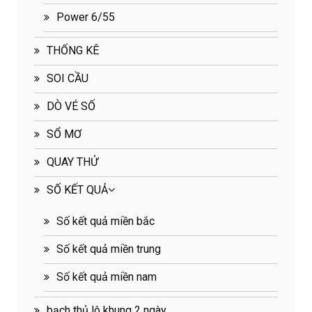
Power 6/55
THỐNG KÊ
SOI CẦU
DÒ VÉ SỐ
SỔ MƠ
QUAY THỬ
SỐ KẾT QUẢ
Số kết quả miền bắc
Số kết quả miền trung
Số kết quả miền nam
bạch thủ lô khung 2 ngày