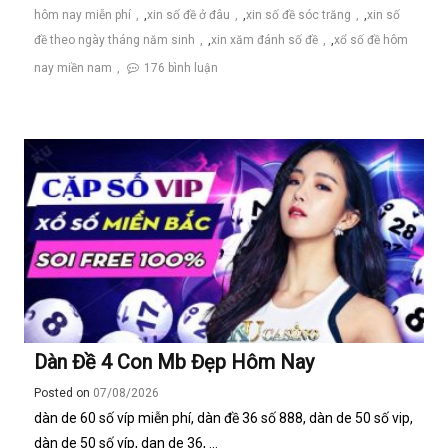
hôm nay miễn phí
,
xin số đề ở đâu
,
xin số đề sóc trăng
,
xin số
đề theo ngày tháng năm sinh
,
xin xăm đánh số đề
,
xổ số đề hôm
ở
nay miền nam
176 bình luận
dàn
đề
6
con
mb
đẹp
hôm
nay
Dàn Đề 4 Con Mb Đẹp Hôm Nay
Posted on
07/08/2026
dàn de 60 số víp miễn phí, dàn đề 36 số 888, dàn de 50 số vip,
dàn de 50 số víp, dan de 36, ...