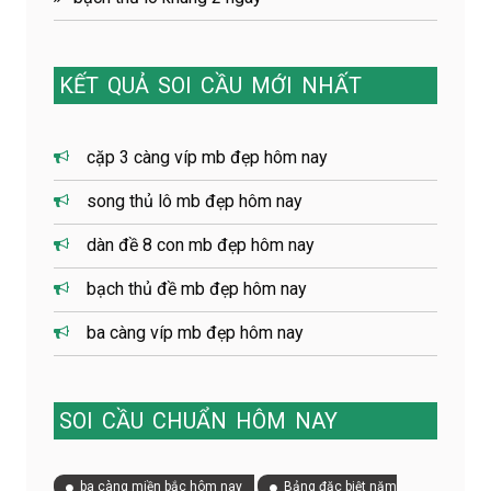
KẾT
QUẢ
SOI
CẦU
MỚI
NHẤT
cặp 3 càng víp mb đẹp hôm nay
song thủ lô mb đẹp hôm nay
dàn đề 8 con mb đẹp hôm nay
bạch thủ đề mb đẹp hôm nay
ba càng víp mb đẹp hôm nay
SOI
CẦU
CHUẨN
HÔM
NAY
ba càng miền bắc hôm nay
Bảng đặc biệt năm