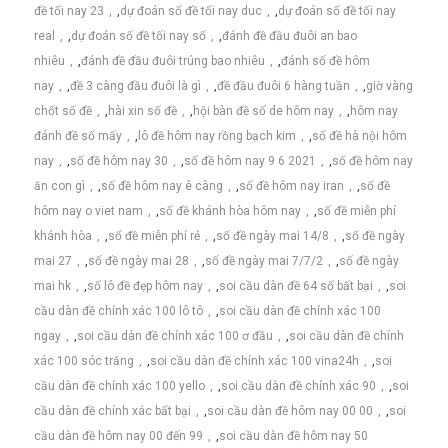
đề tối nay 23
,
dự đoán số đề tối nay duc
,
dự đoán số đề tối nay
real
,
dự đoán số đề tối nay số
,
đánh đề đầu đuôi an bao
nhiêu
,
đánh đề đầu đuôi trúng bao nhiêu
,
đánh số đề hôm
nay
,
đề 3 càng đầu đuôi là gì
,
đề đầu đuôi 6 hàng tuần
,
giờ vàng
chốt số đề
,
hài xin số đề
,
hội bàn đề số de hôm nay
,
hôm nay
đánh đề số mấy
,
lô đề hôm nay rồng bạch kim
,
số đề hà nội hôm
nay
,
số đề hôm nay 30
,
số đề hôm nay 9 6 2021
,
số đề hôm nay
ăn con gì
,
số đề hôm nay ê càng
,
số đề hôm nay iran
,
số đề
hôm nay o viet nam
,
số đề khánh hòa hôm nay
,
số đề miễn phí
khánh hòa
,
số đề miễn phí rẻ
,
số đề ngày mai 14/8
,
số đề ngày
mai 27
,
số đề ngày mai 28
,
số đề ngày mai 7/7/2
,
số đề ngày
mai hk
,
số lô đề đẹp hôm nay
,
soi cầu dàn đề 64 số bất bại
,
soi
cầu dàn đề chính xác 100 lô tô
,
soi cầu dàn đề chính xác 100
ngay
,
soi cầu dàn đề chính xác 100 ơ đầu
,
soi cầu dàn đề chính
xác 100 sóc trăng
,
soi cầu dàn đề chính xác 100 vina24h
,
soi
cầu dàn đề chính xác 100 yello
,
soi cầu dàn đề chính xác 90
,
soi
cầu dàn đề chính xác bất bại
,
soi cầu dàn đề hôm nay 00 00
,
soi
cầu dàn đề hôm nay 00 đến 99
,
soi cầu dàn đề hôm nay 50