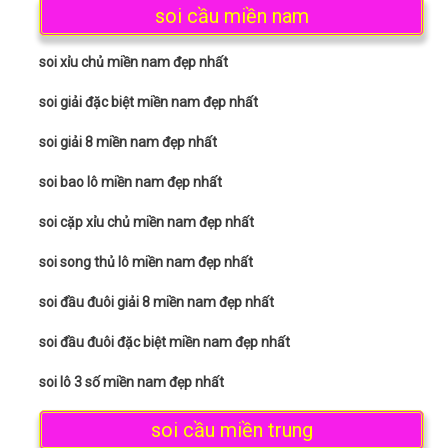
soi cầu miền nam
soi xỉu chủ miền nam đẹp nhất
soi giải đặc biệt miền nam đẹp nhất
soi giải 8 miền nam đẹp nhất
soi bao lô miền nam đẹp nhất
soi cặp xỉu chủ miền nam đẹp nhất
soi song thủ lô miền nam đẹp nhất
soi đầu đuôi giải 8 miền nam đẹp nhất
soi đầu đuôi đặc biệt miền nam đẹp nhất
soi lô 3 số miền nam đẹp nhất
soi cầu miền trung