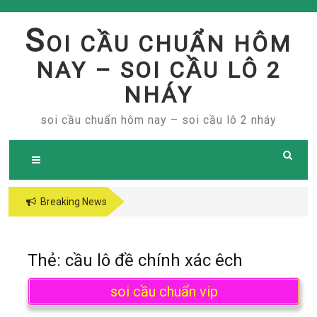
Skip
to
S
OI CẦU CHUẨN HÔM
content
NAY – SOI CẦU LÔ 2
NHÁY
soi cầu chuẩn hôm nay – soi cầu lô 2 nháy
Breaking News
Thẻ:
cầu lô đề chính xác êch
soi cầu chuẩn vip