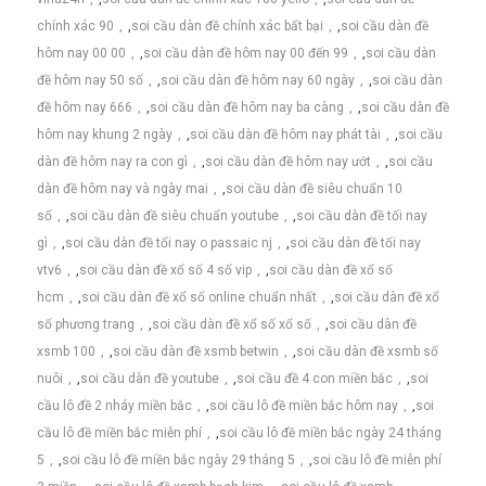
chính xác 90
,
soi cầu dàn đề chính xác bất bại
,
soi cầu dàn đề
hôm nay 00 00
,
soi cầu dàn đề hôm nay 00 đến 99
,
soi cầu dàn
đề hôm nay 50 số
,
soi cầu dàn đề hôm nay 60 ngày
,
soi cầu dàn
đề hôm nay 666
,
soi cầu dàn đề hôm nay ba càng
,
soi cầu dàn đề
hôm nay khung 2 ngày
,
soi cầu dàn đề hôm nay phát tài
,
soi cầu
dàn đề hôm nay ra con gì
,
soi cầu dàn đề hôm nay ướt
,
soi cầu
dàn đề hôm nay và ngày mai
,
soi cầu dàn đề siêu chuẩn 10
số
,
soi cầu dàn đề siêu chuẩn youtube
,
soi cầu dàn đề tối nay
gì
,
soi cầu dàn đề tối nay o passaic nj
,
soi cầu dàn đề tối nay
vtv6
,
soi cầu dàn đề xổ số 4 số vip
,
soi cầu dàn đề xổ số
hcm
,
soi cầu dàn đề xổ số online chuẩn nhất
,
soi cầu dàn đề xổ
số phương trang
,
soi cầu dàn đề xổ số xổ số
,
soi cầu dàn đề
xsmb 100
,
soi cầu dàn đề xsmb betwin
,
soi cầu dàn đề xsmb số
nuôi
,
soi cầu dàn đề youtube
,
soi cầu đề 4 con miền bắc
,
soi
cầu lô đề 2 nháy miền bắc
,
soi cầu lô đề miền bắc hôm nay
,
soi
cầu lô đề miền bắc miễn phí
,
soi cầu lô đề miền bắc ngày 24 tháng
5
,
soi cầu lô đề miền bắc ngày 29 tháng 5
,
soi cầu lô đề miễn phí