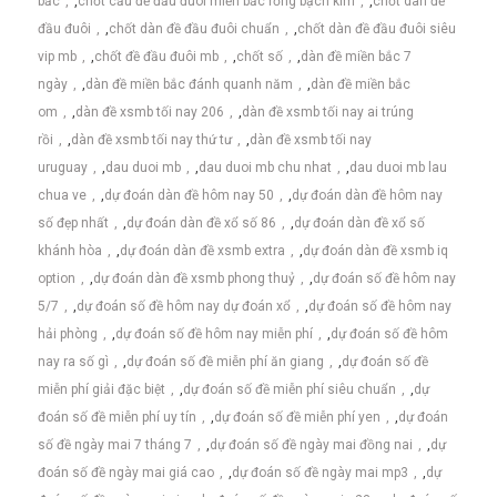
bắc
,
chốt cầu đề đầu đuôi miền bắc rồng bạch kim
,
chốt dàn đề
đầu đuôi
,
chốt dàn đề đầu đuôi chuẩn
,
chốt dàn đề đầu đuôi siêu
vip mb
,
chốt đề đầu đuôi mb
,
chốt số
,
dàn đề miền bắc 7
ngày
,
dàn đề miền bắc đánh quanh năm
,
dàn đề miền bắc
om
,
dàn đề xsmb tối nay 206
,
dàn đề xsmb tối nay ai trúng
rồi
,
dàn đề xsmb tối nay thứ tư
,
dàn đề xsmb tối nay
uruguay
,
dau duoi mb
,
dau duoi mb chu nhat
,
dau duoi mb lau
chua ve
,
dự đoán dàn đề hôm nay 50
,
dự đoán dàn đề hôm nay
số đẹp nhất
,
dự đoán dàn đề xổ số 86
,
dự đoán dàn đề xổ số
khánh hòa
,
dự đoán dàn đề xsmb extra
,
dự đoán dàn đề xsmb iq
option
,
dự đoán dàn đề xsmb phong thuỷ
,
dự đoán số đề hôm nay
5/7
,
dự đoán số đề hôm nay dự đoán xổ
,
dự đoán số đề hôm nay
hải phòng
,
dự đoán số đề hôm nay miễn phí
,
dự đoán số đề hôm
nay ra số gì
,
dự đoán số đề miễn phí ăn giang
,
dự đoán số đề
miễn phí giải đặc biệt
,
dự đoán số đề miễn phí siêu chuẩn
,
dự
đoán số đề miễn phí uy tín
,
dự đoán số đề miễn phí yen
,
dự đoán
số đề ngày mai 7 tháng 7
,
dự đoán số đề ngày mai đồng nai
,
dự
đoán số đề ngày mai giá cao
,
dự đoán số đề ngày mai mp3
,
dự