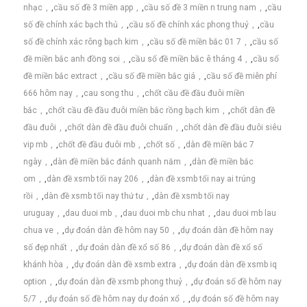
nhạc
,
cầu số đề 3 miền app
,
cầu số đề 3 miền n trung nam
,
cầu
số đề chính xác bạch thủ
,
cầu số đề chính xác phong thuỷ
,
cầu
số đề chính xác rông bạch kim
,
cầu số đề miền bắc 01 7
,
cầu số
đề miền bắc anh đồng soi
,
cầu số đề miền bắc ê tháng 4
,
cầu số
đề miền bắc extract
,
cầu số đề miền bắc giá
,
cầu số đề miễn phí
666 hôm nay
,
cau song thu
,
chốt cầu đề đầu đuôi miền
bắc
,
chốt cầu đề đầu đuôi miền bắc rồng bạch kim
,
chốt dàn đề
đầu đuôi
,
chốt dàn đề đầu đuôi chuẩn
,
chốt dàn đề đầu đuôi siêu
vip mb
,
chốt đề đầu đuôi mb
,
chốt số
,
dàn đề miền bắc 7
ngày
,
dàn đề miền bắc đánh quanh năm
,
dàn đề miền bắc
om
,
dàn đề xsmb tối nay 206
,
dàn đề xsmb tối nay ai trúng
rồi
,
dàn đề xsmb tối nay thứ tư
,
dàn đề xsmb tối nay
uruguay
,
dau duoi mb
,
dau duoi mb chu nhat
,
dau duoi mb lau
chua ve
,
dự đoán dàn đề hôm nay 50
,
dự đoán dàn đề hôm nay
số đẹp nhất
,
dự đoán dàn đề xổ số 86
,
dự đoán dàn đề xổ số
khánh hòa
,
dự đoán dàn đề xsmb extra
,
dự đoán dàn đề xsmb iq
option
,
dự đoán dàn đề xsmb phong thuỷ
,
dự đoán số đề hôm nay
5/7
,
dự đoán số đề hôm nay dự đoán xổ
,
dự đoán số đề hôm nay