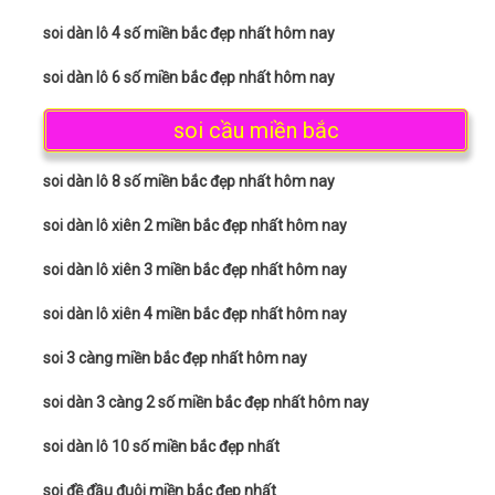
soi dàn lô 4 số miền bắc đẹp nhất hôm nay
soi dàn lô 6 số miền bắc đẹp nhất hôm nay
soi cầu miền bắc
soi dàn lô 8 số miền bắc đẹp nhất hôm nay
soi dàn lô xiên 2 miền bắc đẹp nhất hôm nay
soi dàn lô xiên 3 miền bắc đẹp nhất hôm nay
soi dàn lô xiên 4 miền bắc đẹp nhất hôm nay
soi 3 càng miền bắc đẹp nhất hôm nay
soi dàn 3 càng 2 số miền bắc đẹp nhất hôm nay
soi dàn lô 10 số miền bắc đẹp nhất
soi đề đầu đuôi miền bắc đẹp nhất