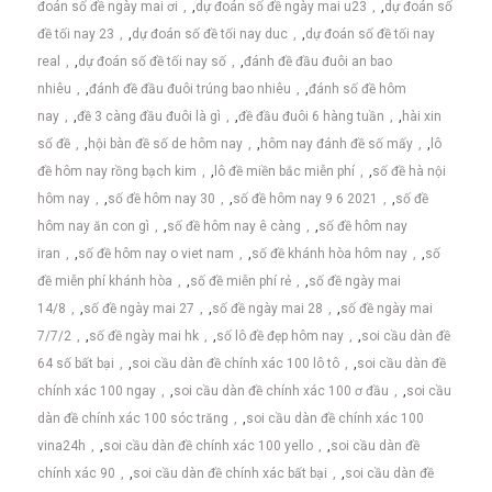
đoán số đề ngày mai ơi
,
dự đoán số đề ngày mai u23
,
dự đoán số
đề tối nay 23
,
dự đoán số đề tối nay duc
,
dự đoán số đề tối nay
real
,
dự đoán số đề tối nay số
,
đánh đề đầu đuôi an bao
nhiêu
,
đánh đề đầu đuôi trúng bao nhiêu
,
đánh số đề hôm
nay
,
đề 3 càng đầu đuôi là gì
,
đề đầu đuôi 6 hàng tuần
,
hài xin
số đề
,
hội bàn đề số de hôm nay
,
hôm nay đánh đề số mấy
,
lô
đề hôm nay rồng bạch kim
,
lô đề miền bắc miễn phí
,
số đề hà nội
hôm nay
,
số đề hôm nay 30
,
số đề hôm nay 9 6 2021
,
số đề
hôm nay ăn con gì
,
số đề hôm nay ê càng
,
số đề hôm nay
iran
,
số đề hôm nay o viet nam
,
số đề khánh hòa hôm nay
,
số
đề miễn phí khánh hòa
,
số đề miễn phí rẻ
,
số đề ngày mai
14/8
,
số đề ngày mai 27
,
số đề ngày mai 28
,
số đề ngày mai
7/7/2
,
số đề ngày mai hk
,
số lô đề đẹp hôm nay
,
soi cầu dàn đề
64 số bất bại
,
soi cầu dàn đề chính xác 100 lô tô
,
soi cầu dàn đề
chính xác 100 ngay
,
soi cầu dàn đề chính xác 100 ơ đầu
,
soi cầu
dàn đề chính xác 100 sóc trăng
,
soi cầu dàn đề chính xác 100
vina24h
,
soi cầu dàn đề chính xác 100 yello
,
soi cầu dàn đề
chính xác 90
,
soi cầu dàn đề chính xác bất bại
,
soi cầu dàn đề