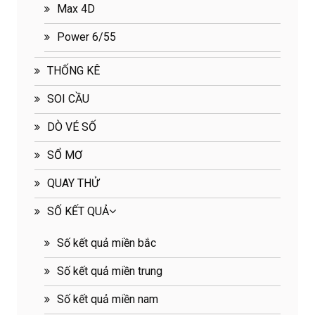
Max 4D
Power 6/55
THỐNG KÊ
SOI CẦU
DÒ VÉ SỐ
SỔ MƠ
QUAY THỬ
SỐ KẾT QUẢ
Số kết quả miền bắc
Số kết quả miền trung
Số kết quả miền nam