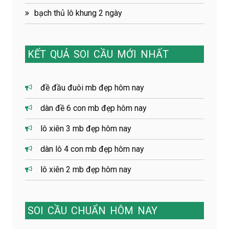
bạch thủ lô khung 2 ngày
KẾT
QUẢ
SOI
CẦU
MỚI
NHẤT
đề đầu đuôi mb đẹp hôm nay
dàn đề 6 con mb đẹp hôm nay
lô xiên 3 mb đẹp hôm nay
dàn lô 4 con mb đẹp hôm nay
lô xiên 2 mb đẹp hôm nay
SOI
CẦU
CHUẨN
HÔM
NAY