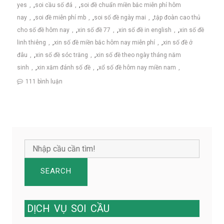
yes
,
soi cầu số đá
,
soi đề chuẩn miền bắc miễn phí hôm
nay
,
soi đề miễn phí mb
,
soi số đề ngày mai
,
tập đoàn cao thủ
cho số đề hôm nay
,
xin số đề 77
,
xin số đề in english
,
xin số đề
linh thiêng
,
xin số đề miền bắc hôm nay miễn phí
,
xin số đề ở
đâu
,
xin số đề sóc trăng
,
xin số đề theo ngày tháng năm
sinh
,
xin xăm đánh số đề
,
xổ số đề hôm nay miền nam
ở
111 bình luận
dàn
đề
4
con
mb
đẹp
hôm
SEARCH
nay
DỊCH
VỤ
SOI
CẦU