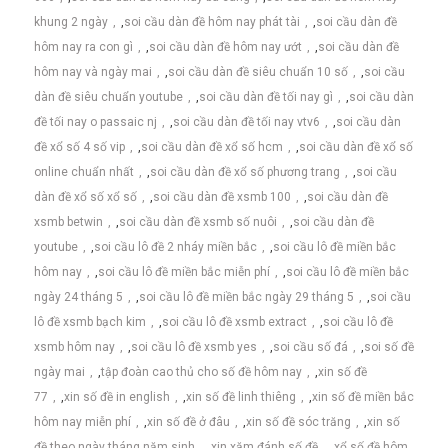
khung 2 ngày
,
soi cầu dàn đề hôm nay phát tài
,
soi cầu dàn đề
hôm nay ra con gì
,
soi cầu dàn đề hôm nay ướt
,
soi cầu dàn đề
hôm nay và ngày mai
,
soi cầu dàn đề siêu chuẩn 10 số
,
soi cầu
dàn đề siêu chuẩn youtube
,
soi cầu dàn đề tối nay gì
,
soi cầu dàn
đề tối nay o passaic nj
,
soi cầu dàn đề tối nay vtv6
,
soi cầu dàn
đề xổ số 4 số vip
,
soi cầu dàn đề xổ số hcm
,
soi cầu dàn đề xổ số
online chuẩn nhất
,
soi cầu dàn đề xổ số phương trang
,
soi cầu
dàn đề xổ số xổ số
,
soi cầu dàn đề xsmb 100
,
soi cầu dàn đề
xsmb betwin
,
soi cầu dàn đề xsmb số nuôi
,
soi cầu dàn đề
youtube
,
soi cầu lô đề 2 nháy miền bắc
,
soi cầu lô đề miền bắc
hôm nay
,
soi cầu lô đề miền bắc miễn phí
,
soi cầu lô đề miền bắc
ngày 24 tháng 5
,
soi cầu lô đề miền bắc ngày 29 tháng 5
,
soi cầu
lô đề xsmb bạch kim
,
soi cầu lô đề xsmb extract
,
soi cầu lô đề
xsmb hôm nay
,
soi cầu lô đề xsmb yes
,
soi cầu số đá
,
soi số đề
ngày mai
,
tập đoàn cao thủ cho số đề hôm nay
,
xin số đề
77
,
xin số đề in english
,
xin số đề linh thiêng
,
xin số đề miền bắc
hôm nay miễn phí
,
xin số đề ở đâu
,
xin số đề sóc trăng
,
xin số
đề theo ngày tháng năm sinh
,
xin xăm đánh số đề
,
xổ số đề hôm