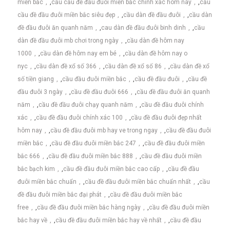
miền bắc
,
cầu cầu đề đầu đuôi miền bắc chính xác hôm nay
,
cầu
cầu đề đầu đuôi miền bắc siêu đẹp
,
cầu dàn đề đầu đuôi
,
cầu dàn
đề đầu đuôi ăn quanh năm
,
cau dàn đề đầu đuôi binh dinh
,
cầu
dàn đề đầu đuôi mb chơi trong ngày
,
cầu dàn đề hôm nay
1000
,
cầu dàn đề hôm nay em bé
,
cầu dàn đề hôm nay o
nyc
,
cầu dàn đề xổ số 366
,
cầu dàn đề xổ số 86
,
cầu dàn đề xổ
số tiền giang
,
cầu đầu đuôi miền bắc
,
cầu đề đầu đuôi
,
cầu đề
đầu đuôi 3 ngày
,
cầu đề đầu đuôi 666
,
cầu đề đầu đuôi ăn quanh
năm
,
cầu đề đầu đuôi chạy quanh năm
,
cầu đề đầu đuôi chính
xác
,
cầu đề đầu đuôi chính xác 100
,
cầu đề đầu đuôi đẹp nhất
hôm nay
,
cầu đề đầu đuôi mb hay ve trong ngay
,
cầu đề đầu đuôi
miền bắc
,
cầu đề đầu đuôi miền bắc 247
,
cầu đề đầu đuôi miền
bắc 666
,
cầu đề đầu đuôi miền bắc 888
,
cầu đề đầu đuôi miền
bắc bạch kim
,
cầu đề đầu đuôi miền bắc cao cấp
,
cầu đề đầu
đuôi miền bắc chuẩn
,
cầu đề đầu đuôi miền bắc chuẩn nhất
,
cầu
đề đầu đuôi miền bắc đại phát
,
cầu đề đầu đuôi miền bắc
free
,
cầu đề đầu đuôi miền bắc hàng ngày
,
cầu đề đầu đuôi miền
bắc hay về
,
cầu đề đầu đuôi miền bắc hay về nhất
,
cầu đề đầu