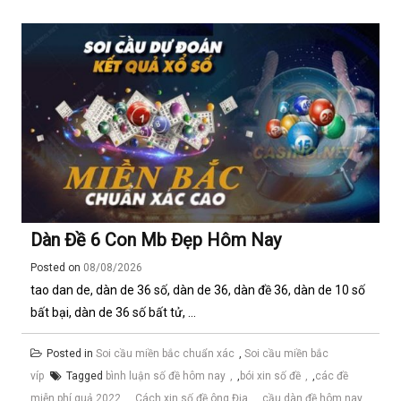
đề
4
con
mb
đẹp
hôm
nay
Dàn Đề 6 Con Mb Đẹp Hôm Nay
Posted on
08/08/2026
tao dan de, dàn de 36 số, dàn de 36, dàn đề 36, dàn de 10 số
bất bại, dàn de 36 số bất tử, ...
Posted in
Soi cầu miền bắc chuẩn xác
,
Soi cầu miền bắc
víp
Tagged
bình luận số đề hôm nay
,
bói xin số đề
,
các đề
miễn phí quả 2022
,
Cách xin số đề ông Địa
,
cầu dàn đề hôm nay