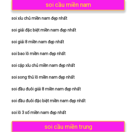
soi cầu miền nam
soi xỉu chủ miền nam đẹp nhất
soi giải đặc biệt miền nam đẹp nhất
soi giải 8 miền nam đẹp nhất
soi bao lô miền nam đẹp nhất
soi cặp xỉu chủ miền nam đẹp nhất
soi song thủ lô miền nam đẹp nhất
soi đầu đuôi giải 8 miền nam đẹp nhất
soi đầu đuôi đặc biệt miền nam đẹp nhất
soi lô 3 số miền nam đẹp nhất
soi cầu miền trung