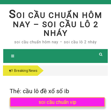
Skip
to
S
OI CẦU CHUẨN HÔM
content
NAY – SOI CẦU LÔ 2
NHÁY
soi cầu chuẩn hôm nay – soi cầu lô 2 nháy
Breaking News
Thẻ:
cầu lô đề xổ số ib
soi cầu chuẩn vip