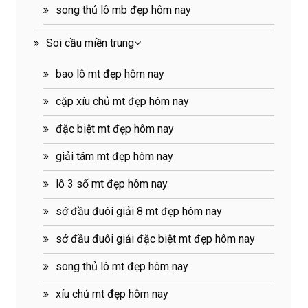
song thủ lô mb đẹp hôm nay
Soi cầu miền trung
bao lô mt đẹp hôm nay
cặp xíu chủ mt đẹp hôm nay
đặc biệt mt đẹp hôm nay
giải tám mt đẹp hôm nay
lô 3 số mt đẹp hôm nay
sớ đầu đuôi giải 8 mt đẹp hôm nay
sớ đầu đuôi giải đặc biệt mt đẹp hôm nay
song thủ lô mt đẹp hôm nay
xíu chủ mt đẹp hôm nay