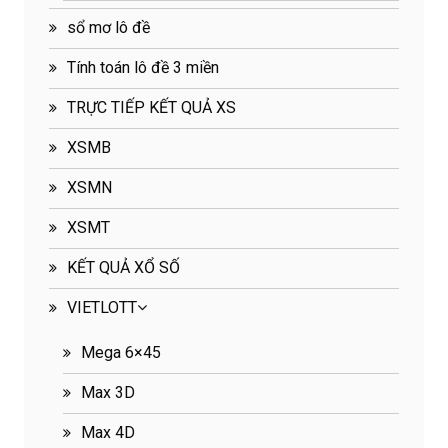
sổ mơ lô đề
Tính toán lô đề 3 miền
TRỰC TIẾP KẾT QUẢ XS
XSMB
XSMN
XSMT
KẾT QUẢ XỔ SỐ
VIETLOTT
Mega 6×45
Max 3D
Max 4D