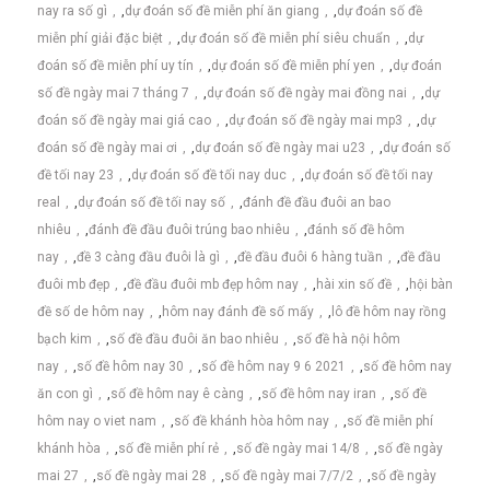
nay ra số gì
,
dự đoán số đề miễn phí ăn giang
,
dự đoán số đề
miễn phí giải đặc biệt
,
dự đoán số đề miễn phí siêu chuẩn
,
dự
đoán số đề miễn phí uy tín
,
dự đoán số đề miễn phí yen
,
dự đoán
số đề ngày mai 7 tháng 7
,
dự đoán số đề ngày mai đồng nai
,
dự
đoán số đề ngày mai giá cao
,
dự đoán số đề ngày mai mp3
,
dự
đoán số đề ngày mai ơi
,
dự đoán số đề ngày mai u23
,
dự đoán số
đề tối nay 23
,
dự đoán số đề tối nay duc
,
dự đoán số đề tối nay
real
,
dự đoán số đề tối nay số
,
đánh đề đầu đuôi an bao
nhiêu
,
đánh đề đầu đuôi trúng bao nhiêu
,
đánh số đề hôm
nay
,
đề 3 càng đầu đuôi là gì
,
đề đầu đuôi 6 hàng tuần
,
đề đầu
đuôi mb đẹp
,
đề đầu đuôi mb đẹp hôm nay
,
hài xin số đề
,
hội bàn
đề số de hôm nay
,
hôm nay đánh đề số mấy
,
lô đề hôm nay rồng
bạch kim
,
số đề đầu đuôi ăn bao nhiêu
,
số đề hà nội hôm
nay
,
số đề hôm nay 30
,
số đề hôm nay 9 6 2021
,
số đề hôm nay
ăn con gì
,
số đề hôm nay ê càng
,
số đề hôm nay iran
,
số đề
hôm nay o viet nam
,
số đề khánh hòa hôm nay
,
số đề miễn phí
khánh hòa
,
số đề miễn phí rẻ
,
số đề ngày mai 14/8
,
số đề ngày
mai 27
,
số đề ngày mai 28
,
số đề ngày mai 7/7/2
,
số đề ngày