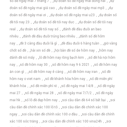
số đề ngày mai 7 tháng 7
,
dự đoán số đề ngày mai đồng nai
,
dự
đoán số đề ngày mai giá cao
,
dự đoán số đề ngày mai mp3
,
dự
đoán số đề ngày mai ơi
,
dự đoán số đề ngày mai u23
,
dự đoán số
đề tối nay 23
,
dự đoán số đề tối nay duc
,
dự đoán số đề tối nay
real
,
dự đoán số đề tối nay số
,
đánh đề đầu đuôi an bao
nhiêu
,
đánh đề đầu đuôi trúng bao nhiêu
,
đánh số đề hôm
nay
,
đề 3 càng đầu đuôi là gì
,
đề đầu đuôi 6 hàng tuần
,
giờ vàng
chốt số đề
,
hài xin số đề
,
hội bàn đề số de hôm nay
,
hôm nay
đánh đề số mấy
,
lô đề hôm nay rồng bạch kim
,
số đề hà nội hôm
nay
,
số đề hôm nay 30
,
số đề hôm nay 9 6 2021
,
số đề hôm nay
ăn con gì
,
số đề hôm nay ê càng
,
số đề hôm nay iran
,
số đề
hôm nay o viet nam
,
số đề khánh hòa hôm nay
,
số đề miễn phí
khánh hòa
,
số đề miễn phí rẻ
,
số đề ngày mai 14/8
,
số đề ngày
mai 27
,
số đề ngày mai 28
,
số đề ngày mai 7/7/2
,
số đề ngày
mai hk
,
số lô đề đẹp hôm nay
,
soi cầu dàn đề 64 số bất bại
,
soi
cầu dàn đề chính xác 100 lô tô
,
soi cầu dàn đề chính xác 100
ngay
,
soi cầu dàn đề chính xác 100 ơ đầu
,
soi cầu dàn đề chính
xác 100 sóc trăng
,
soi cầu dàn đề chính xác 100 vina24h
,
soi