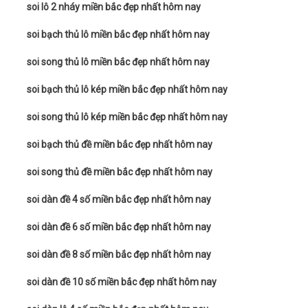
soi lô 2 nháy miền bắc đẹp nhất hôm nay
soi bạch thủ lô miền bắc đẹp nhất hôm nay
soi song thủ lô miền bắc đẹp nhất hôm nay
soi bạch thủ lô kép miền bắc đẹp nhất hôm nay
soi song thủ lô kép miền bắc đẹp nhất hôm nay
soi bạch thủ đề miền bắc đẹp nhất hôm nay
soi song thủ đề miền bắc đẹp nhất hôm nay
soi dàn đề 4 số miền bắc đẹp nhất hôm nay
soi dàn đề 6 số miền bắc đẹp nhất hôm nay
soi dàn đề 8 số miền bắc đẹp nhất hôm nay
soi dàn đề 10 số miền bắc đẹp nhất hôm nay