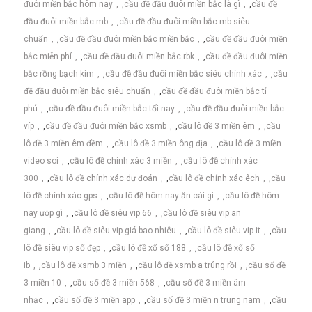
đuôi miền bắc hôm nay
,
cầu đề đầu đuôi miền bắc là gì
,
cầu đề
đầu đuôi miền bắc mb
,
cầu đề đầu đuôi miền bắc mb siêu
chuẩn
,
cầu đề đầu đuôi miền bắc miền bắc
,
cầu đề đầu đuôi miền
bắc miễn phí
,
cầu đề đầu đuôi miền bắc rbk
,
cầu đề đầu đuôi miền
bắc rồng bạch kim
,
cầu đề đầu đuôi miền bắc siêu chính xác
,
cầu
đề đầu đuôi miền bắc siêu chuẩn
,
cầu đề đầu đuôi miền bắc tỉ
phú
,
cầu đề đầu đuôi miền bắc tối nay
,
cầu đề đầu đuôi miền bắc
víp
,
cầu đề đầu đuôi miền bắc xsmb
,
cầu lô đề 3 miền êm
,
cầu
lô đề 3 miền êm đềm
,
cầu lô đề 3 miền ông địa
,
cầu lô đề 3 miền
video soi
,
cầu lô đề chính xác 3 miền
,
cầu lô đề chính xác
300
,
cầu lô đề chính xác dự đoán
,
cầu lô đề chính xác êch
,
cầu
lô đề chính xác gps
,
cầu lô đề hôm nay ăn cái gì
,
cầu lô đề hôm
nay ướp gì
,
cầu lô đề siêu vip 66
,
cầu lô đề siêu vip an
giang
,
cầu lô đề siêu vip giá bao nhiêu
,
cầu lô đề siêu vip it
,
cầu
lô đề siêu vip số đẹp
,
cầu lô đề xổ số 188
,
cầu lô đề xổ số
ib
,
cầu lô đề xsmb 3 miền
,
cầu lô đề xsmb a trúng rồi
,
cầu số đề
3 miền 10
,
cầu số đề 3 miền 568
,
cầu số đề 3 miền âm
nhạc
,
cầu số đề 3 miền app
,
cầu số đề 3 miền n trung nam
,
cầu