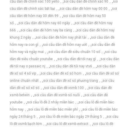
cầu dàn đề chính xác 100 yello
,
soi cầu dàn đề chính xác 90
,
soi
cầu dàn đề chính xác bất bại
,
soi cầu dàn đề hôm nay 00 00
,
soi
cầu dàn đề hôm nay 00 đến 99
,
soi cầu dàn đề hôm nay 50
số
,
soi cầu dàn đề hôm nay 60 ngày
,
soi cầu dàn đề hôm nay
666
,
soi cầu dàn đề hôm nay ba càng
,
soi cầu dàn đề hôm nay
khung 2 ngày
,
soi cầu dàn đề hôm nay phát tài
,
soi cầu dàn đề
hôm nay ra con gì
,
soi cầu dàn đề hôm nay ướt
,
soi cầu dàn đề
hôm nay và ngày mai
,
soi cầu dàn đề siêu chuẩn 10 số
,
soi cầu
dàn đề siêu chuẩn youtube
,
soi cầu dàn đề tối nay gì
,
soi cầu dàn
đề tối nay o passaic nj
,
soi cầu dàn đề tối nay vtv6
,
soi cầu dàn
đề xổ số 4 số vip
,
soi cầu dàn đề xổ số hcm
,
soi cầu dàn đề xổ số
online chuẩn nhất
,
soi cầu dàn đề xổ số phương trang
,
soi cầu
dàn đề xổ số xổ số
,
soi cầu dàn đề xsmb 100
,
soi cầu dàn đề
xsmb betwin
,
soi cầu dàn đề xsmb số nuôi
,
soi cầu dàn đề
youtube
,
soi cầu lô đề 2 nháy miền bắc
,
soi cầu lô đề miền bắc
hôm nay
,
soi cầu lô đề miền bắc miễn phí
,
soi cầu lô đề miền bắc
ngày 24 tháng 5
,
soi cầu lô đề miền bắc ngày 29 tháng 5
,
soi cầu
lô đề xsmb bạch kim
,
soi cầu lô đề xsmb extract
,
soi cầu lô đề