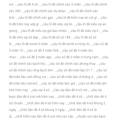
soi
,
cầu lô đề 4 số
,
cầu lô đề chính xác 3 miền
,
cầu lô đề chính
xác 300
,
cầu lô đề chính xác dự đoán
,
cầu lô đề chính xác
êch
,
cầu lô đề chính xác gps
,
cầu lô đề hôm nay ăn cái gì
,
cầu
lô đề hôm nay ướp gì
,
cầu lô đề siêu vip 66
,
cầu lô đề siêu vip an
giang
,
cầu lô đề siêu vip giá bao nhiêu
,
cầu lô đề siêu vip it
,
cầu
lô đề siêu vip số đẹp
,
cầu lô đề xổ số 188
,
cầu lô đề xổ số
ib
,
cầu lô đề xsmb 3 miền
,
cầu lô đề xsmb a trúng rồi
,
cầu số đề
3 miền 10
,
cầu số đề 3 miền 568
,
cầu số đề 3 miền âm
nhạc
,
cầu số đề 3 miền app
,
cầu số đề 3 miền n trung nam
,
cầu
số đề chính xác bạch thủ
,
cầu số đề chính xác phong thuỷ
,
cầu
số đề chính xác rông bạch kim
,
cầu số đề miền bắc 01 7
,
cầu số
đề miền bắc anh đồng soi
,
cầu số đề miền bắc ê tháng 4
,
cầu số
đề miền bắc extract
,
cầu số đề miền bắc giá
,
cầu số đề miễn phí
666 hôm nay
,
cầu vip 4 số
,
Cầu vip dàn đề 4 số mb
,
cầu víp
kqxs dàn đề 4 con mb hôm nay
,
chốt dàn đề 4 số
,
chốt dàn đề 4
số chuẩn
,
chốt dàn đề 4 số hôm nay
,
chốt dàn đề 4 số khung 2
ngày
,
chốt dàn đề 4 số khung 3 ngày
,
chốt dàn đề 4 số là
gì
,
chốt hôm nay dàn đề 4 con mb cao cấp
,
chuẩn soi cầu kqxs