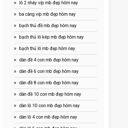
lô 2 nháy víp mb đẹp hôm nay
ba càng víp mb đẹp hôm nay
bạch thủ đề mb đẹp hôm nay
bạch thủ lô kép mb đẹp hôm nay
bạch thủ lô mb đẹp hôm nay
dàn đề 4 con mb đẹp hôm nay
dàn đề 6 con mb đẹp hôm nay
dàn đề 8 con mb đẹp hôm nay
dàn đề 10 con mb đẹp hôm nay
dàn lô 10 con mb đẹp hôm nay
dàn lô 4 con mb đẹp hôm nay