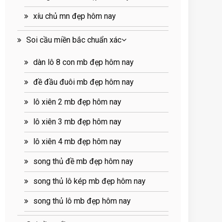
xíu chủ mn đẹp hôm nay
Soi cầu miền bắc chuẩn xác
dàn lô 8 con mb đẹp hôm nay
đề đầu đuôi mb đẹp hôm nay
lô xiên 2 mb đẹp hôm nay
lô xiên 3 mb đẹp hôm nay
lô xiên 4 mb đẹp hôm nay
song thủ đề mb đẹp hôm nay
song thủ lô kép mb đẹp hôm nay
song thủ lô mb đẹp hôm nay