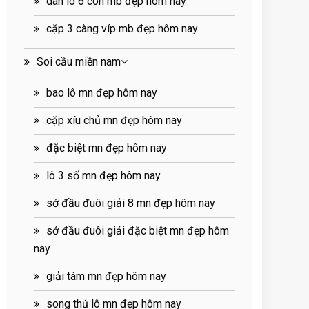
dàn lô 6 con mb đẹp hôm nay
cặp 3 càng víp mb đẹp hôm nay
Soi cầu miền nam
bao lô mn đẹp hôm nay
cặp xíu chủ mn đẹp hôm nay
đặc biệt mn đẹp hôm nay
lô 3 số mn đẹp hôm nay
sớ đầu đuôi giải 8 mn đẹp hôm nay
sớ đầu đuôi giải đặc biệt mn đẹp hôm
nay
giải tám mn đẹp hôm nay
song thủ lô mn đẹp hôm nay