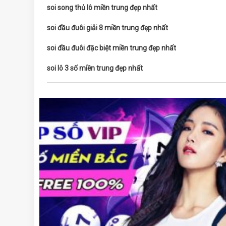
soi song thủ lô miền trung đẹp nhất
soi đầu đuôi giải 8 miền trung đẹp nhất
soi đầu đuôi đặc biệt miền trung đẹp nhất
soi lô 3 số miền trung đẹp nhất