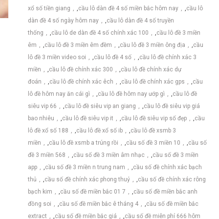
xổ số tiền giang
,
cầu lô dàn đề 4 số miền bắc hôm nay
,
cầu lô
dàn đề 4 số ngày hôm nay
,
cầu lô dàn đề 4 số truyền
thống
,
cầu lô de dàn đề 4 số chính xác 100
,
cầu lô đề 3 miền
êm
,
cầu lô đề 3 miền êm đềm
,
cầu lô đề 3 miền ông địa
,
cầu
lô đề 3 miền video soi
,
cầu lô đề 4 số
,
cầu lô đề chính xác 3
miền
,
cầu lô đề chính xác 300
,
cầu lô đề chính xác dự
đoán
,
cầu lô đề chính xác êch
,
cầu lô đề chính xác gps
,
cầu
lô đề hôm nay ăn cái gì
,
cầu lô đề hôm nay ướp gì
,
cầu lô đề
siêu vip 66
,
cầu lô đề siêu vip an giang
,
cầu lô đề siêu vip giá
bao nhiêu
,
cầu lô đề siêu vip it
,
cầu lô đề siêu vip số đẹp
,
cầu
lô đề xổ số 188
,
cầu lô đề xổ số ib
,
cầu lô đề xsmb 3
miền
,
cầu lô đề xsmb a trúng rồi
,
cầu số đề 3 miền 10
,
cầu số
đề 3 miền 568
,
cầu số đề 3 miền âm nhạc
,
cầu số đề 3 miền
app
,
cầu số đề 3 miền n trung nam
,
cầu số đề chính xác bạch
thủ
,
cầu số đề chính xác phong thuỷ
,
cầu số đề chính xác rông
bạch kim
,
cầu số đề miền bắc 01 7
,
cầu số đề miền bắc anh
đồng soi
,
cầu số đề miền bắc ê tháng 4
,
cầu số đề miền bắc
extract
,
cầu số đề miền bắc giá
,
cầu số đề miễn phí 666 hôm