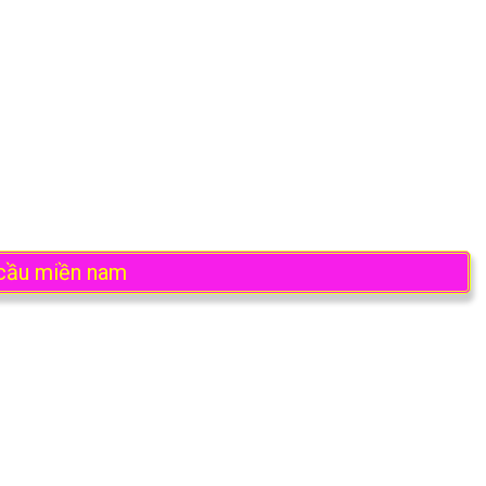
 cầu miền nam