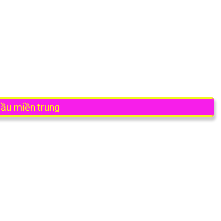
cầu miền trung