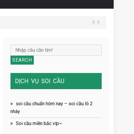
SEARCH
DỊCH
VỤ
SOI
CẦU
soi cầu chuẩn hôm nay – soi cầu lô 2
nháy
Soi cầu miền bắc víp