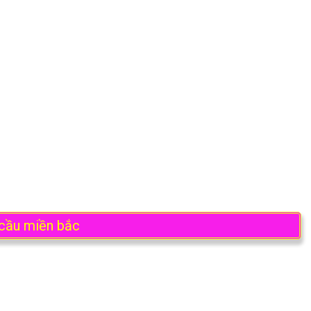
 cầu miền bắc