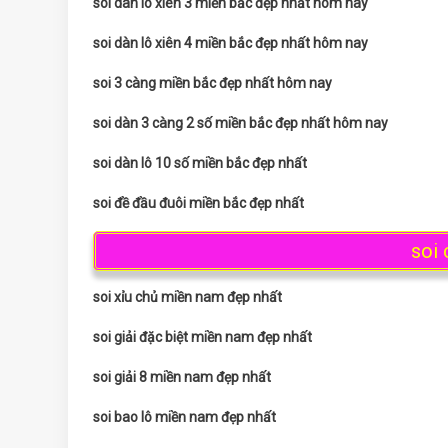
soi dàn lô xiên 3 miền bắc đẹp nhất hôm nay
soi dàn lô xiên 4 miền bắc đẹp nhất hôm nay
soi 3 càng miền bắc đẹp nhất hôm nay
soi dàn 3 càng 2 số miền bắc đẹp nhất hôm nay
soi dàn lô 10 số miền bắc đẹp nhất
soi đề đầu đuôi miền bắc đẹp nhất
soi
soi xỉu chủ miền nam đẹp nhất
soi giải đặc biệt miền nam đẹp nhất
soi giải 8 miền nam đẹp nhất
soi bao lô miền nam đẹp nhất