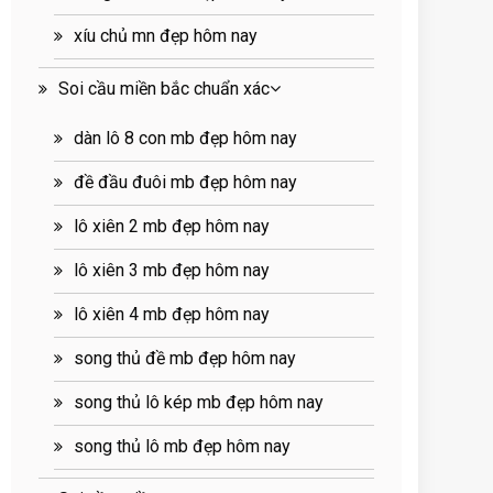
xíu chủ mn đẹp hôm nay
Soi cầu miền bắc chuẩn xác
dàn lô 8 con mb đẹp hôm nay
đề đầu đuôi mb đẹp hôm nay
lô xiên 2 mb đẹp hôm nay
lô xiên 3 mb đẹp hôm nay
lô xiên 4 mb đẹp hôm nay
song thủ đề mb đẹp hôm nay
song thủ lô kép mb đẹp hôm nay
song thủ lô mb đẹp hôm nay