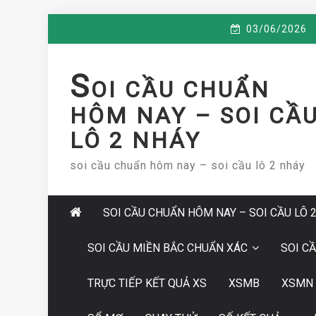
Skip
03/06/2026
to
content
S
OI CẦU CHUẨN
HÔM NAY – SOI CẦ
LÔ 2 NHÁY
soi cầu chuẩn hôm nay – soi cầu lô 2 nháy
SOI CẦU CHUẨN HÔM NAY – SOI CẦU LÔ 
SOI CẦU MIỀN BẮC CHUẨN XÁC
SOI C
TRỰC TIẾP KẾT QUẢ XS
XSMB
XSMN