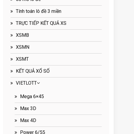
Tính toán lô đề 3 miền
TRỰC TIẾP KẾT QUẢ XS
XSMB
XSMN
XSMT
KẾT QUẢ XỔ SỐ
VIETLOTT
Mega 6×45
Max 3D
Max 4D
Power 6/55