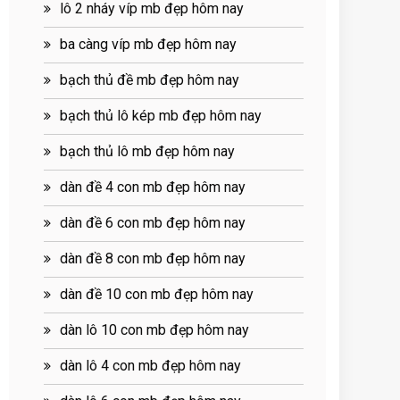
lô 2 nháy víp mb đẹp hôm nay
ba càng víp mb đẹp hôm nay
bạch thủ đề mb đẹp hôm nay
bạch thủ lô kép mb đẹp hôm nay
bạch thủ lô mb đẹp hôm nay
dàn đề 4 con mb đẹp hôm nay
dàn đề 6 con mb đẹp hôm nay
dàn đề 8 con mb đẹp hôm nay
dàn đề 10 con mb đẹp hôm nay
dàn lô 10 con mb đẹp hôm nay
dàn lô 4 con mb đẹp hôm nay