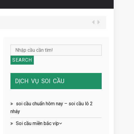
SEARCH
DỊCH
VỤ
SOI
CẦU
soi cầu chuẩn hôm nay – soi cầu lô 2
nháy
Soi cầu miền bắc víp