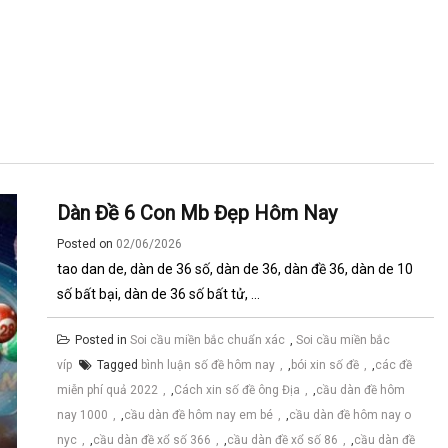
Dàn Đề 6 Con Mb Đẹp Hôm Nay
Posted on
02/06/2026
tao dan de, dàn de 36 số, dàn de 36, dàn đề 36, dàn de 10
số bất bại, dàn de 36 số bất tử, ...
Posted in
Soi cầu miền bắc chuẩn xác
,
Soi cầu miền bắc
víp
Tagged
bình luận số đề hôm nay
,
bói xin số đề
,
các đề
miễn phí quả 2022
,
Cách xin số đề ông Địa
,
cầu dàn đề hôm
nay 1000
,
cầu dàn đề hôm nay em bé
,
cầu dàn đề hôm nay o
nyc
,
cầu dàn đề xổ số 366
,
cầu dàn đề xổ số 86
,
cầu dàn đề