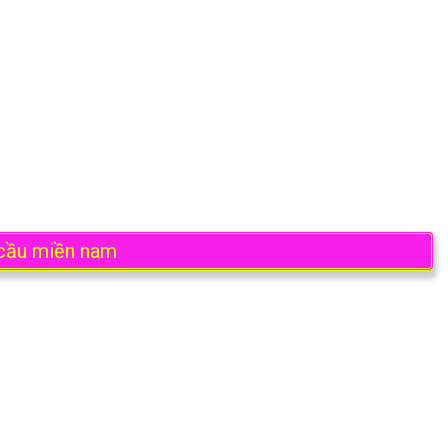
 cầu miền nam