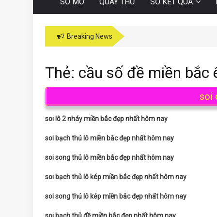
SỔ MƠ
QUAY THỬ
SỐ KẾT QUẢ
Breaking News
Thẻ:
cầu số đề miền bắc 
soi 
soi lô 2 nháy miền bắc đẹp nhất hôm nay
soi bạch thủ lô miền bắc đẹp nhất hôm nay
soi song thủ lô miền bắc đẹp nhất hôm nay
soi bạch thủ lô kép miền bắc đẹp nhất hôm nay
soi song thủ lô kép miền bắc đẹp nhất hôm nay
soi bạch thủ đề miền bắc đẹp nhất hôm nay