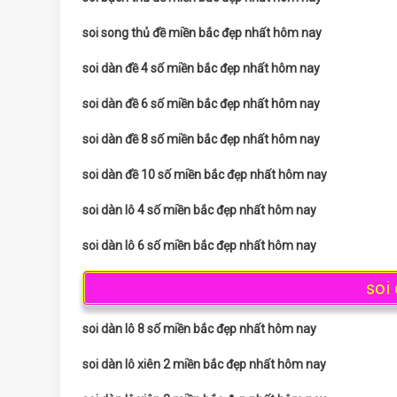
soi song thủ đề miền bắc đẹp nhất hôm nay
soi dàn đề 4 số miền bắc đẹp nhất hôm nay
soi dàn đề 6 số miền bắc đẹp nhất hôm nay
soi dàn đề 8 số miền bắc đẹp nhất hôm nay
soi dàn đề 10 số miền bắc đẹp nhất hôm nay
soi dàn lô 4 số miền bắc đẹp nhất hôm nay
soi dàn lô 6 số miền bắc đẹp nhất hôm nay
soi
soi dàn lô 8 số miền bắc đẹp nhất hôm nay
soi dàn lô xiên 2 miền bắc đẹp nhất hôm nay