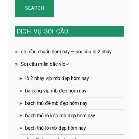
nay
SEARCH
DỊCH
VỤ
SOI
CẦU
soi cầu chuẩn hôm nay – soi cầu lô 2 nháy
Soi cầu miền bắc víp
lô 2 nháy víp mb đẹp hôm nay
ba càng víp mb đẹp hôm nay
bạch thủ đề mb đẹp hôm nay
bạch thủ lô kép mb đẹp hôm nay
bạch thủ lô mb đẹp hôm nay