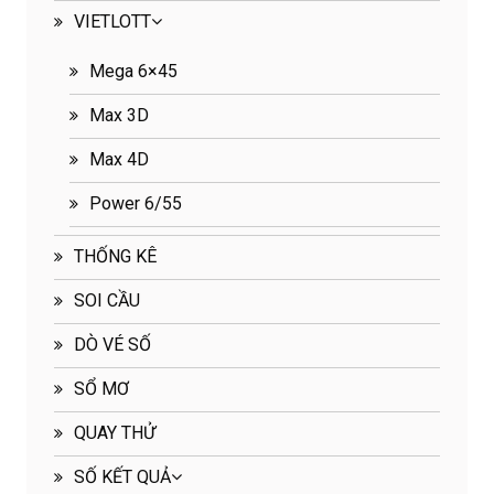
VIETLOTT
Mega 6×45
Max 3D
Max 4D
Power 6/55
THỐNG KÊ
SOI CẦU
DÒ VÉ SỐ
SỔ MƠ
QUAY THỬ
SỐ KẾT QUẢ