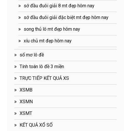
sớ đầu đuôi giải 8 mt đẹp hôm nay
sớ đầu đuôi giải đặc biệt mt đẹp hôm nay
song thủ lô mt đẹp hôm nay
xíu chủ mt đẹp hôm nay
sổ mơ lô đề
Tính toán lô đề 3 miền
TRỰC TIẾP KẾT QUẢ XS
XSMB
XSMN
XSMT
KẾT QUẢ XỔ SỐ