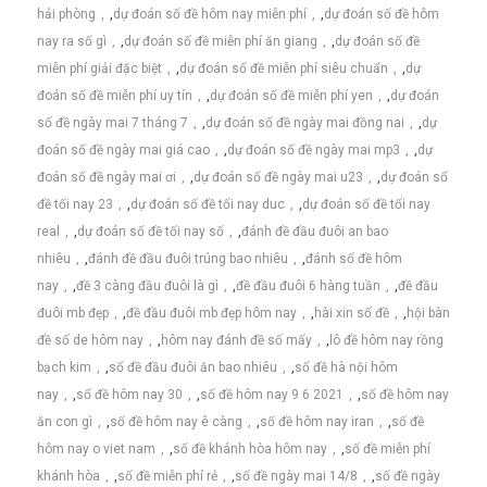
hải phòng
,
dự đoán số đề hôm nay miễn phí
,
dự đoán số đề hôm
nay ra số gì
,
dự đoán số đề miễn phí ăn giang
,
dự đoán số đề
miễn phí giải đặc biệt
,
dự đoán số đề miễn phí siêu chuẩn
,
dự
đoán số đề miễn phí uy tín
,
dự đoán số đề miễn phí yen
,
dự đoán
số đề ngày mai 7 tháng 7
,
dự đoán số đề ngày mai đồng nai
,
dự
đoán số đề ngày mai giá cao
,
dự đoán số đề ngày mai mp3
,
dự
đoán số đề ngày mai ơi
,
dự đoán số đề ngày mai u23
,
dự đoán số
đề tối nay 23
,
dự đoán số đề tối nay duc
,
dự đoán số đề tối nay
real
,
dự đoán số đề tối nay số
,
đánh đề đầu đuôi an bao
nhiêu
,
đánh đề đầu đuôi trúng bao nhiêu
,
đánh số đề hôm
nay
,
đề 3 càng đầu đuôi là gì
,
đề đầu đuôi 6 hàng tuần
,
đề đầu
đuôi mb đẹp
,
đề đầu đuôi mb đẹp hôm nay
,
hài xin số đề
,
hội bàn
đề số de hôm nay
,
hôm nay đánh đề số mấy
,
lô đề hôm nay rồng
bạch kim
,
số đề đầu đuôi ăn bao nhiêu
,
số đề hà nội hôm
nay
,
số đề hôm nay 30
,
số đề hôm nay 9 6 2021
,
số đề hôm nay
ăn con gì
,
số đề hôm nay ê càng
,
số đề hôm nay iran
,
số đề
hôm nay o viet nam
,
số đề khánh hòa hôm nay
,
số đề miễn phí
khánh hòa
,
số đề miễn phí rẻ
,
số đề ngày mai 14/8
,
số đề ngày