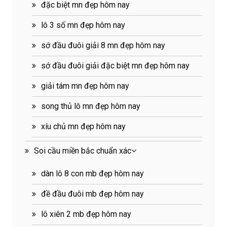
đặc biệt mn đẹp hôm nay
lô 3 số mn đẹp hôm nay
sớ đầu đuôi giải 8 mn đẹp hôm nay
sớ đầu đuôi giải đặc biệt mn đẹp hôm nay
giải tám mn đẹp hôm nay
song thủ lô mn đẹp hôm nay
xíu chủ mn đẹp hôm nay
Soi cầu miền bắc chuẩn xác
dàn lô 8 con mb đẹp hôm nay
đề đầu đuôi mb đẹp hôm nay
lô xiên 2 mb đẹp hôm nay