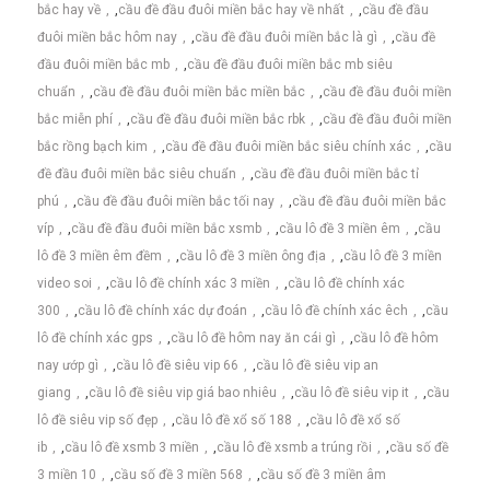
bắc hay về
,
cầu đề đầu đuôi miền bắc hay về nhất
,
cầu đề đầu
đuôi miền bắc hôm nay
,
cầu đề đầu đuôi miền bắc là gì
,
cầu đề
đầu đuôi miền bắc mb
,
cầu đề đầu đuôi miền bắc mb siêu
chuẩn
,
cầu đề đầu đuôi miền bắc miền bắc
,
cầu đề đầu đuôi miền
bắc miễn phí
,
cầu đề đầu đuôi miền bắc rbk
,
cầu đề đầu đuôi miền
bắc rồng bạch kim
,
cầu đề đầu đuôi miền bắc siêu chính xác
,
cầu
đề đầu đuôi miền bắc siêu chuẩn
,
cầu đề đầu đuôi miền bắc tỉ
phú
,
cầu đề đầu đuôi miền bắc tối nay
,
cầu đề đầu đuôi miền bắc
víp
,
cầu đề đầu đuôi miền bắc xsmb
,
cầu lô đề 3 miền êm
,
cầu
lô đề 3 miền êm đềm
,
cầu lô đề 3 miền ông địa
,
cầu lô đề 3 miền
video soi
,
cầu lô đề chính xác 3 miền
,
cầu lô đề chính xác
300
,
cầu lô đề chính xác dự đoán
,
cầu lô đề chính xác êch
,
cầu
lô đề chính xác gps
,
cầu lô đề hôm nay ăn cái gì
,
cầu lô đề hôm
nay ướp gì
,
cầu lô đề siêu vip 66
,
cầu lô đề siêu vip an
giang
,
cầu lô đề siêu vip giá bao nhiêu
,
cầu lô đề siêu vip it
,
cầu
lô đề siêu vip số đẹp
,
cầu lô đề xổ số 188
,
cầu lô đề xổ số
ib
,
cầu lô đề xsmb 3 miền
,
cầu lô đề xsmb a trúng rồi
,
cầu số đề
3 miền 10
,
cầu số đề 3 miền 568
,
cầu số đề 3 miền âm