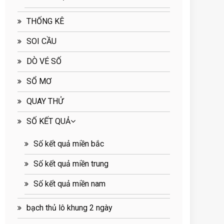
THỐNG KÊ
SOI CẦU
DÒ VÉ SỐ
SỔ MƠ
QUAY THỬ
SỐ KẾT QUẢ
Số kết quả miền bắc
Số kết quả miền trung
Số kết quả miền nam
bạch thủ lô khung 2 ngày