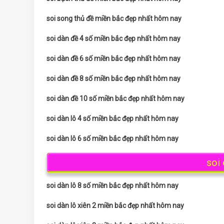
soi song thủ đề miền bắc đẹp nhất hôm nay
soi dàn đề 4 số miền bắc đẹp nhất hôm nay
soi dàn đề 6 số miền bắc đẹp nhất hôm nay
soi dàn đề 8 số miền bắc đẹp nhất hôm nay
soi dàn đề 10 số miền bắc đẹp nhất hôm nay
soi dàn lô 4 số miền bắc đẹp nhất hôm nay
soi dàn lô 6 số miền bắc đẹp nhất hôm nay
soi
soi dàn lô 8 số miền bắc đẹp nhất hôm nay
soi dàn lô xiên 2 miền bắc đẹp nhất hôm nay