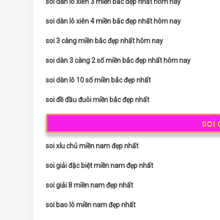
soi dàn lô xiên 3 miền bắc đẹp nhất hôm nay
soi dàn lô xiên 4 miền bắc đẹp nhất hôm nay
soi 3 càng miền bắc đẹp nhất hôm nay
soi dàn 3 càng 2 số miền bắc đẹp nhất hôm nay
soi dàn lô 10 số miền bắc đẹp nhất
soi đề đầu đuôi miền bắc đẹp nhất
soi
soi xỉu chủ miền nam đẹp nhất
soi giải đặc biệt miền nam đẹp nhất
soi giải 8 miền nam đẹp nhất
soi bao lô miền nam đẹp nhất