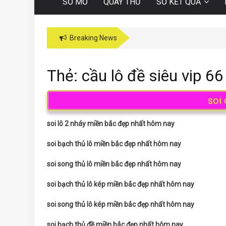
SỔ MƠ
QUAY THỬ
SỐ KẾT QUẢ
Breaking News
Thẻ:
cầu lô đề siêu vip 66
soi 
soi lô 2 nháy miền bắc đẹp nhất hôm nay
soi bạch thủ lô miền bắc đẹp nhất hôm nay
soi song thủ lô miền bắc đẹp nhất hôm nay
soi bạch thủ lô kép miền bắc đẹp nhất hôm nay
soi song thủ lô kép miền bắc đẹp nhất hôm nay
soi bạch thủ đề miền bắc đẹp nhất hôm nay