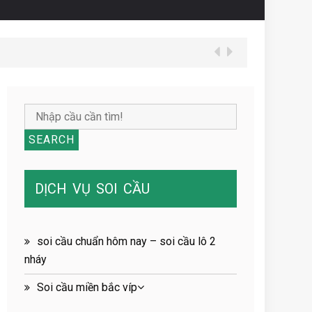
SEARCH
DỊCH
VỤ
SOI
CẦU
soi cầu chuẩn hôm nay – soi cầu lô 2
nháy
Soi cầu miền bắc víp