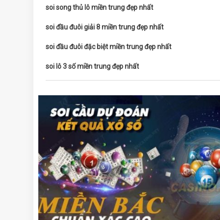
soi song thủ lô miền trung đẹp nhất
soi đầu đuôi giải 8 miền trung đẹp nhất
soi đầu đuôi đặc biệt miền trung đẹp nhất
soi lô 3 số miền trung đẹp nhất