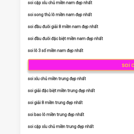
soi cặp xỉu chủ miền nam đẹp nhất
soi song thủ lô miền nam đẹp nhất
soi đầu đuôi giải 8 miền nam đẹp nhất
soi đầu đuôi đặc biệt miền nam đẹp nhất
soi lô 3 số miền nam đẹp nhất
soi 
soi xỉu chủ miền trung đẹp nhất
soi giải đặc biệt miền trung đẹp nhất
soi giải 8 miền trung đẹp nhất
soi bao lô miền trung đẹp nhất
soi cặp xỉu chủ miền trung đẹp nhất