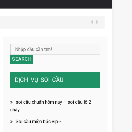
SEARCH
DỊCH
VỤ
SOI
CẦU
soi cầu chuẩn hôm nay – soi cầu lô 2
nháy
Soi cầu miền bắc víp