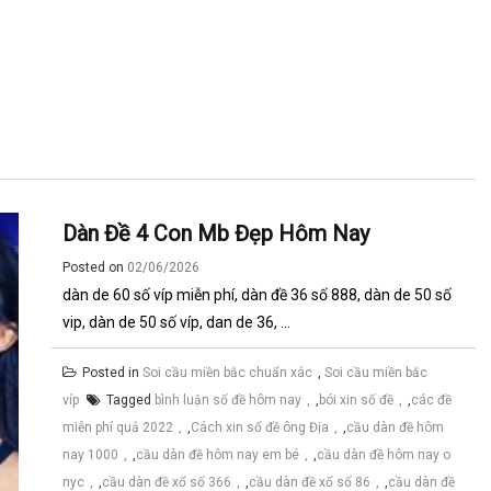
Dàn Đề 4 Con Mb Đẹp Hôm Nay
Posted on
02/06/2026
dàn de 60 số víp miễn phí, dàn đề 36 số 888, dàn de 50 số
vip, dàn de 50 số víp, dan de 36, ...
Posted in
Soi cầu miền bắc chuẩn xác
,
Soi cầu miền bắc
víp
Tagged
bình luận số đề hôm nay
,
bói xin số đề
,
các đề
miễn phí quả 2022
,
Cách xin số đề ông Địa
,
cầu dàn đề hôm
nay 1000
,
cầu dàn đề hôm nay em bé
,
cầu dàn đề hôm nay o
nyc
,
cầu dàn đề xổ số 366
,
cầu dàn đề xổ số 86
,
cầu dàn đề