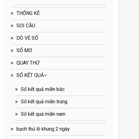
THỐNG KÊ
SOI CẦU
DÒ VÉ SỐ
SỔ MƠ
QUAY THỬ
SỐ KẾT QUẢ
Số kết quả miền bắc
Số kết quả miền trung
Số kết quả miền nam
bạch thủ lô khung 2 ngày