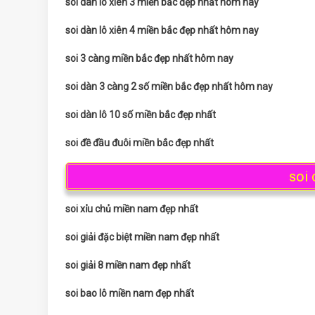
soi dàn lô xiên 3 miền bắc đẹp nhất hôm nay
soi dàn lô xiên 4 miền bắc đẹp nhất hôm nay
soi 3 càng miền bắc đẹp nhất hôm nay
soi dàn 3 càng 2 số miền bắc đẹp nhất hôm nay
soi dàn lô 10 số miền bắc đẹp nhất
soi đề đầu đuôi miền bắc đẹp nhất
soi
soi xỉu chủ miền nam đẹp nhất
soi giải đặc biệt miền nam đẹp nhất
soi giải 8 miền nam đẹp nhất
soi bao lô miền nam đẹp nhất