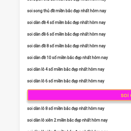
soi song thủ đề miền bắc đẹp nhất hôm nay
soi dàn đề 4 số miền bắc đẹp nhất hôm nay
soi dàn đề 6 số miền bắc đẹp nhất hôm nay
soi dàn đề 8 số miền bắc đẹp nhất hôm nay
soi dàn đề 10 số miền bắc đẹp nhất hôm nay
soi dàn lô 4 số miền bắc đẹp nhất hôm nay
soi dàn lô 6 số miền bắc đẹp nhất hôm nay
soi
soi dàn lô 8 số miền bắc đẹp nhất hôm nay
soi dàn lô xiên 2 miền bắc đẹp nhất hôm nay