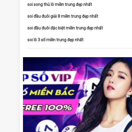
soi song thủ lô miền trung đẹp nhất
soi đầu đuôi giải 8 miền trung đẹp nhất
soi đầu đuôi đặc biệt miền trung đẹp nhất
soi lô 3 số miền trung đẹp nhất