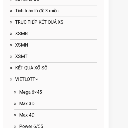
Tính toán lô đề 3 miền
TRỰC TIẾP KẾT QUẢ XS
XSMB
XSMN
XSMT
KẾT QUẢ XỔ SỐ
VIETLOTT
Mega 6×45
Max 3D
Max 4D
Power 6/55