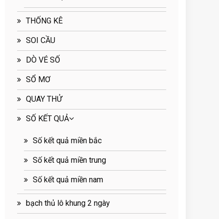
THỐNG KÊ
SOI CẦU
DÒ VÉ SỐ
SỔ MƠ
QUAY THỬ
SỐ KẾT QUẢ
Số kết quả miền bắc
Số kết quả miền trung
Số kết quả miền nam
bạch thủ lô khung 2 ngày