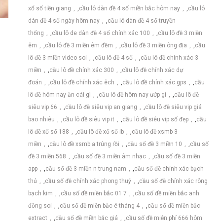
xổ số tiền giang
,
cầu lô dàn đề 4 số miền bắc hôm nay
,
cầu lô
dàn đề 4 số ngày hôm nay
,
cầu lô dàn đề 4 số truyền
thống
,
cầu lô de dàn đề 4 số chính xác 100
,
cầu lô đề 3 miền
êm
,
cầu lô đề 3 miền êm đềm
,
cầu lô đề 3 miền ông địa
,
cầu
lô đề 3 miền video soi
,
cầu lô đề 4 số
,
cầu lô đề chính xác 3
miền
,
cầu lô đề chính xác 300
,
cầu lô đề chính xác dự
đoán
,
cầu lô đề chính xác êch
,
cầu lô đề chính xác gps
,
cầu
lô đề hôm nay ăn cái gì
,
cầu lô đề hôm nay ướp gì
,
cầu lô đề
siêu vip 66
,
cầu lô đề siêu vip an giang
,
cầu lô đề siêu vip giá
bao nhiêu
,
cầu lô đề siêu vip it
,
cầu lô đề siêu vip số đẹp
,
cầu
lô đề xổ số 188
,
cầu lô đề xổ số ib
,
cầu lô đề xsmb 3
miền
,
cầu lô đề xsmb a trúng rồi
,
cầu số đề 3 miền 10
,
cầu số
đề 3 miền 568
,
cầu số đề 3 miền âm nhạc
,
cầu số đề 3 miền
app
,
cầu số đề 3 miền n trung nam
,
cầu số đề chính xác bạch
thủ
,
cầu số đề chính xác phong thuỷ
,
cầu số đề chính xác rông
bạch kim
,
cầu số đề miền bắc 01 7
,
cầu số đề miền bắc anh
đồng soi
,
cầu số đề miền bắc ê tháng 4
,
cầu số đề miền bắc
extract
,
cầu số đề miền bắc giá
,
cầu số đề miễn phí 666 hôm