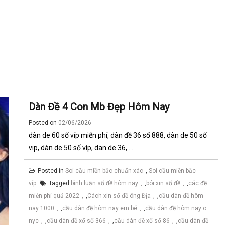
Dàn Đề 4 Con Mb Đẹp Hôm Nay
Posted on
02/06/2026
dàn de 60 số víp miễn phí, dàn đề 36 số 888, dàn de 50 số
vip, dàn de 50 số víp, dan de 36, ...
Posted in
Soi cầu miền bắc chuẩn xác
,
Soi cầu miền bắc
víp
Tagged
bình luận số đề hôm nay
,
bói xin số đề
,
các đề
miễn phí quả 2022
,
Cách xin số đề ông Địa
,
cầu dàn đề hôm
nay 1000
,
cầu dàn đề hôm nay em bé
,
cầu dàn đề hôm nay o
nyc
,
cầu dàn đề xổ số 366
,
cầu dàn đề xổ số 86
,
cầu dàn đề