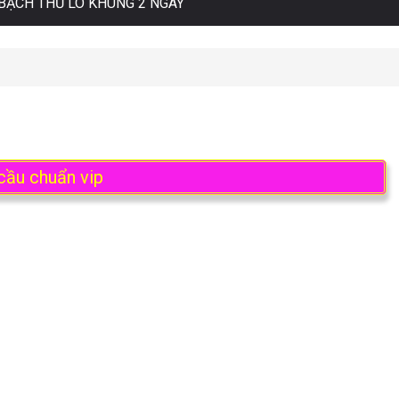
BẠCH THỦ LÔ KHUNG 2 NGÀY
cầu chuẩn vip