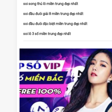
soi song thủ lô miền trung đẹp nhất
soi đầu đuôi giải 8 miền trung đẹp nhất
soi đầu đuôi đặc biệt miền trung đẹp nhất
soi lô 3 số miền trung đẹp nhất