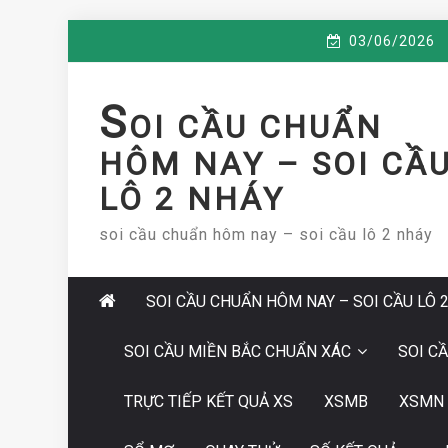
Skip
03/06/2026
to
content
S
OI CẦU CHUẨN
HÔM NAY – SOI CẦ
LÔ 2 NHÁY
soi cầu chuẩn hôm nay – soi cầu lô 2 nháy
SOI CẦU CHUẨN HÔM NAY – SOI CẦU LÔ 
SOI CẦU MIỀN BẮC CHUẨN XÁC
SOI C
TRỰC TIẾP KẾT QUẢ XS
XSMB
XSMN