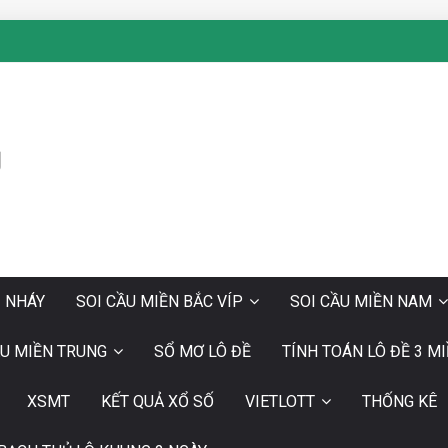
U
2 NHÁY
SOI CẦU MIỀN BẮC VÍP
SOI CẦU MIỀN NAM
ẦU MIỀN TRUNG
SỔ MƠ LÔ ĐỀ
TÍNH TOÁN LÔ ĐỀ 3 M
XSMT
KẾT QUẢ XỔ SỐ
VIETLOTT
THỐNG KÊ