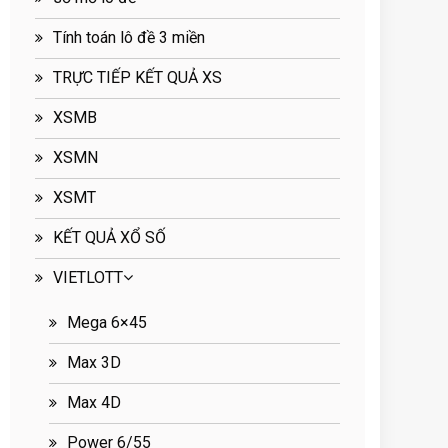
Tính toán lô đề 3 miền
TRỰC TIẾP KẾT QUẢ XS
XSMB
XSMN
XSMT
KẾT QUẢ XỔ SỐ
VIETLOTT
Mega 6×45
Max 3D
Max 4D
Power 6/55