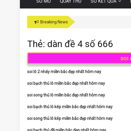
SỔ MƠ
QUAY THỬ
SỐ KẾT QUẢ
Breaking News
Thẻ:
dàn đề 4 số 666
soi 
soi lô 2 nháy miền bắc đẹp nhất hôm nay
soi bạch thủ lô miền bắc đẹp nhất hôm nay
soi song thủ lô miền bắc đẹp nhất hôm nay
soi bạch thủ lô kép miền bắc đẹp nhất hôm nay
soi song thủ lô kép miền bắc đẹp nhất hôm nay
soi bạch thủ đề miền bắc đẹp nhất hôm nay