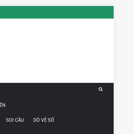
IỀN
SOI CẦU
DÒ VÉ SỐ