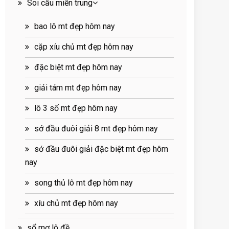
Soi cầu miền trung
bao lô mt đẹp hôm nay
cặp xíu chủ mt đẹp hôm nay
đặc biệt mt đẹp hôm nay
giải tám mt đẹp hôm nay
lô 3 số mt đẹp hôm nay
sớ đầu đuôi giải 8 mt đẹp hôm nay
sớ đầu đuôi giải đặc biệt mt đẹp hôm
nay
song thủ lô mt đẹp hôm nay
xíu chủ mt đẹp hôm nay
sổ mơ lô đề