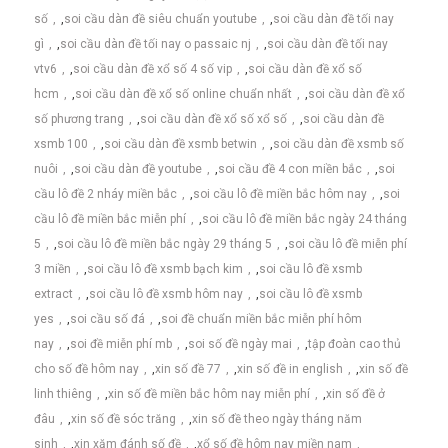
số
,
soi cầu dàn đề siêu chuẩn youtube
,
soi cầu dàn đề tối nay
gì
,
soi cầu dàn đề tối nay o passaic nj
,
soi cầu dàn đề tối nay
vtv6
,
soi cầu dàn đề xổ số 4 số vip
,
soi cầu dàn đề xổ số
hcm
,
soi cầu dàn đề xổ số online chuẩn nhất
,
soi cầu dàn đề xổ
số phương trang
,
soi cầu dàn đề xổ số xổ số
,
soi cầu dàn đề
xsmb 100
,
soi cầu dàn đề xsmb betwin
,
soi cầu dàn đề xsmb số
nuôi
,
soi cầu dàn đề youtube
,
soi cầu đề 4 con miền bắc
,
soi
cầu lô đề 2 nháy miền bắc
,
soi cầu lô đề miền bắc hôm nay
,
soi
cầu lô đề miền bắc miễn phí
,
soi cầu lô đề miền bắc ngày 24 tháng
5
,
soi cầu lô đề miền bắc ngày 29 tháng 5
,
soi cầu lô đề miễn phí
3 miền
,
soi cầu lô đề xsmb bạch kim
,
soi cầu lô đề xsmb
extract
,
soi cầu lô đề xsmb hôm nay
,
soi cầu lô đề xsmb
yes
,
soi cầu số đá
,
soi đề chuẩn miền bắc miễn phí hôm
nay
,
soi đề miễn phí mb
,
soi số đề ngày mai
,
tập đoàn cao thủ
cho số đề hôm nay
,
xin số đề 77
,
xin số đề in english
,
xin số đề
linh thiêng
,
xin số đề miền bắc hôm nay miễn phí
,
xin số đề ở
đâu
,
xin số đề sóc trăng
,
xin số đề theo ngày tháng năm
sinh
,
xin xăm đánh số đề
,
xổ số đề hôm nay miền nam