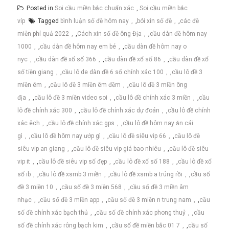
Posted in
Soi cầu miền bắc chuẩn xác
,
Soi cầu miền bắc
víp
Tagged
bình luận số đề hôm nay
,
bói xin số đề
,
các đề
miễn phí quả 2022
,
Cách xin số đề ông Địa
,
cầu dàn đề hôm nay
1000
,
cầu dàn đề hôm nay em bé
,
cầu dàn đề hôm nay o
nyc
,
cầu dàn đề xổ số 366
,
cầu dàn đề xổ số 86
,
cầu dàn đề xổ
số tiền giang
,
cầu lô de dàn đề 6 số chính xác 100
,
cầu lô đề 3
miền êm
,
cầu lô đề 3 miền êm đềm
,
cầu lô đề 3 miền ông
địa
,
cầu lô đề 3 miền video soi
,
cầu lô đề chính xác 3 miền
,
cầu
lô đề chính xác 300
,
cầu lô đề chính xác dự đoán
,
cầu lô đề chính
xác êch
,
cầu lô đề chính xác gps
,
cầu lô đề hôm nay ăn cái
gì
,
cầu lô đề hôm nay ướp gì
,
cầu lô đề siêu vip 66
,
cầu lô đề
siêu vip an giang
,
cầu lô đề siêu vip giá bao nhiêu
,
cầu lô đề siêu
vip it
,
cầu lô đề siêu vip số đẹp
,
cầu lô đề xổ số 188
,
cầu lô đề xổ
số ib
,
cầu lô đề xsmb 3 miền
,
cầu lô đề xsmb a trúng rồi
,
cầu số
đề 3 miền 10
,
cầu số đề 3 miền 568
,
cầu số đề 3 miền âm
nhạc
,
cầu số đề 3 miền app
,
cầu số đề 3 miền n trung nam
,
cầu
số đề chính xác bạch thủ
,
cầu số đề chính xác phong thuỷ
,
cầu
số đề chính xác rông bạch kim
,
cầu số đề miền bắc 01 7
,
cầu số