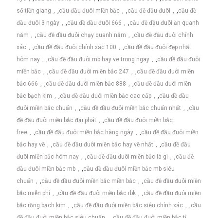
số tiền giang
,
cầu đầu đuôi miền bắc
,
cầu đề đầu đuôi
,
cầu đề
đầu đuôi 3 ngày
,
cầu đề đầu đuôi 666
,
cầu đề đầu đuôi ăn quanh
năm
,
cầu đề đầu đuôi chạy quanh năm
,
cầu đề đầu đuôi chính
xác
,
cầu đề đầu đuôi chính xác 100
,
cầu đề đầu đuôi đẹp nhất
hôm nay
,
cầu đề đầu đuôi mb hay ve trong ngay
,
cầu đề đầu đuôi
miền bắc
,
cầu đề đầu đuôi miền bắc 247
,
cầu đề đầu đuôi miền
bắc 666
,
cầu đề đầu đuôi miền bắc 888
,
cầu đề đầu đuôi miền
bắc bạch kim
,
cầu đề đầu đuôi miền bắc cao cấp
,
cầu đề đầu
đuôi miền bắc chuẩn
,
cầu đề đầu đuôi miền bắc chuẩn nhất
,
cầu
đề đầu đuôi miền bắc đại phát
,
cầu đề đầu đuôi miền bắc
free
,
cầu đề đầu đuôi miền bắc hàng ngày
,
cầu đề đầu đuôi miền
bắc hay về
,
cầu đề đầu đuôi miền bắc hay về nhất
,
cầu đề đầu
đuôi miền bắc hôm nay
,
cầu đề đầu đuôi miền bắc là gì
,
cầu đề
đầu đuôi miền bắc mb
,
cầu đề đầu đuôi miền bắc mb siêu
chuẩn
,
cầu đề đầu đuôi miền bắc miền bắc
,
cầu đề đầu đuôi miền
bắc miễn phí
,
cầu đề đầu đuôi miền bắc rbk
,
cầu đề đầu đuôi miền
bắc rồng bạch kim
,
cầu đề đầu đuôi miền bắc siêu chính xác
,
cầu
đề đầu đuôi miền bắc siêu chuẩn
,
cầu đề đầu đuôi miền bắc tỉ