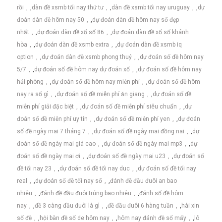
rồi
,
dàn đề xsmb tối nay thứ tư
,
dàn đề xsmb tối nay uruguay
,
dự
đoán dàn đề hôm nay 50
,
dự đoán dàn đề hôm nay số đẹp
nhất
,
dự đoán dàn đề xổ số 86
,
dự đoán dàn đề xổ số khánh
hòa
,
dự đoán dàn đề xsmb extra
,
dự đoán dàn đề xsmb iq
option
,
dự đoán dàn đề xsmb phong thuỷ
,
dự đoán số đề hôm nay
5/7
,
dự đoán số đề hôm nay dự đoán xổ
,
dự đoán số đề hôm nay
hải phòng
,
dự đoán số đề hôm nay miễn phí
,
dự đoán số đề hôm
nay ra số gì
,
dự đoán số đề miễn phí ăn giang
,
dự đoán số đề
miễn phí giải đặc biệt
,
dự đoán số đề miễn phí siêu chuẩn
,
dự
đoán số đề miễn phí uy tín
,
dự đoán số đề miễn phí yen
,
dự đoán
số đề ngày mai 7 tháng 7
,
dự đoán số đề ngày mai đồng nai
,
dự
đoán số đề ngày mai giá cao
,
dự đoán số đề ngày mai mp3
,
dự
đoán số đề ngày mai ơi
,
dự đoán số đề ngày mai u23
,
dự đoán số
đề tối nay 23
,
dự đoán số đề tối nay duc
,
dự đoán số đề tối nay
real
,
dự đoán số đề tối nay số
,
đánh đề đầu đuôi an bao
nhiêu
,
đánh đề đầu đuôi trúng bao nhiêu
,
đánh số đề hôm
nay
,
đề 3 càng đầu đuôi là gì
,
đề đầu đuôi 6 hàng tuần
,
hài xin
số đề
,
hội bàn đề số de hôm nay
,
hôm nay đánh đề số mấy
,
lô