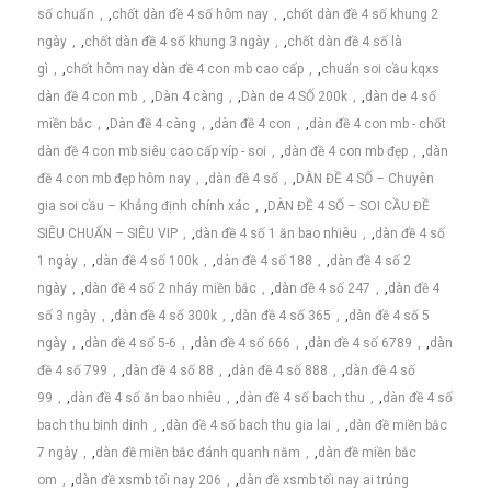
số chuẩn
,
chốt dàn đề 4 số hôm nay
,
chốt dàn đề 4 số khung 2
ngày
,
chốt dàn đề 4 số khung 3 ngày
,
chốt dàn đề 4 số là
gì
,
chốt hôm nay dàn đề 4 con mb cao cấp
,
chuẩn soi cầu kqxs
dàn đề 4 con mb
,
Dàn 4 càng
,
Dàn de 4 SỐ 200k
,
dàn de 4 số
miền bắc
,
Dàn đề 4 càng
,
dàn đề 4 con
,
dàn đề 4 con mb - chốt
dàn đề 4 con mb siêu cao cấp víp - soi
,
dàn đề 4 con mb đẹp
,
dàn
đề 4 con mb đẹp hôm nay
,
dàn đề 4 số
,
DÀN ĐỀ 4 SỐ – Chuyên
gia soi cầu – Khẳng định chính xác
,
DÀN ĐỀ 4 SỐ – SOI CẦU ĐỀ
SIÊU CHUẨN – SIÊU VIP
,
dàn đề 4 số 1 ăn bao nhiêu
,
dàn đề 4 số
1 ngày
,
dàn đề 4 số 100k
,
dàn đề 4 số 188
,
dàn đề 4 số 2
ngày
,
dàn đề 4 số 2 nháy miền bắc
,
dàn đề 4 số 247
,
dàn đề 4
số 3 ngày
,
dàn đề 4 số 300k
,
dàn đề 4 số 365
,
dàn đề 4 số 5
ngày
,
dàn đề 4 số 5-6
,
dàn đề 4 số 666
,
dàn đề 4 số 6789
,
dàn
đề 4 số 799
,
dàn đề 4 số 88
,
dàn đề 4 số 888
,
dàn đề 4 số
99
,
dàn đề 4 số ăn bao nhiêu
,
dàn đề 4 số bach thu
,
dàn đề 4 số
bach thu binh dinh
,
dàn đề 4 số bach thu gia lai
,
dàn đề miền bắc
7 ngày
,
dàn đề miền bắc đánh quanh năm
,
dàn đề miền bắc
om
,
dàn đề xsmb tối nay 206
,
dàn đề xsmb tối nay ai trúng