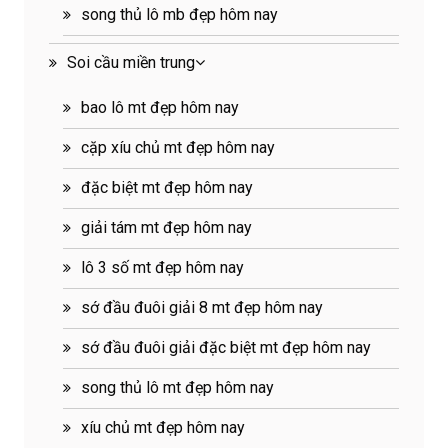
song thủ lô mb đẹp hôm nay
Soi cầu miền trung
bao lô mt đẹp hôm nay
cặp xíu chủ mt đẹp hôm nay
đặc biệt mt đẹp hôm nay
giải tám mt đẹp hôm nay
lô 3 số mt đẹp hôm nay
sớ đầu đuôi giải 8 mt đẹp hôm nay
sớ đầu đuôi giải đặc biệt mt đẹp hôm nay
song thủ lô mt đẹp hôm nay
xíu chủ mt đẹp hôm nay