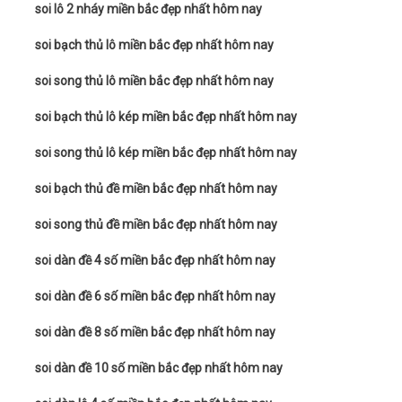
soi lô 2 nháy miền bắc đẹp nhất hôm nay
soi bạch thủ lô miền bắc đẹp nhất hôm nay
soi song thủ lô miền bắc đẹp nhất hôm nay
soi bạch thủ lô kép miền bắc đẹp nhất hôm nay
soi song thủ lô kép miền bắc đẹp nhất hôm nay
soi bạch thủ đề miền bắc đẹp nhất hôm nay
soi song thủ đề miền bắc đẹp nhất hôm nay
soi dàn đề 4 số miền bắc đẹp nhất hôm nay
soi dàn đề 6 số miền bắc đẹp nhất hôm nay
soi dàn đề 8 số miền bắc đẹp nhất hôm nay
soi dàn đề 10 số miền bắc đẹp nhất hôm nay