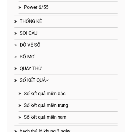
Power 6/55
THỐNG KÊ
SOI CẦU
DÒ VÉ SỐ
SỔ MƠ
QUAY THỬ
SỐ KẾT QUẢ
Số kết quả miền bắc
Số kết quả miền trung
Số kết quả miền nam
bạch thủ lô khung 2 ngày