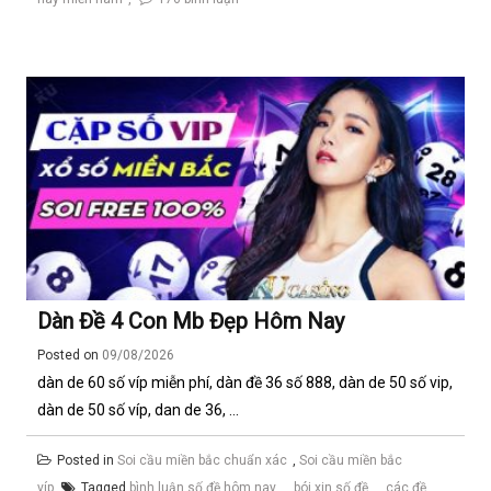
dàn
đề
6
con
mb
đẹp
hôm
nay
Dàn Đề 4 Con Mb Đẹp Hôm Nay
Posted on
09/08/2026
dàn de 60 số víp miễn phí, dàn đề 36 số 888, dàn de 50 số vip,
dàn de 50 số víp, dan de 36, ...
Posted in
Soi cầu miền bắc chuẩn xác
,
Soi cầu miền bắc
víp
Tagged
bình luận số đề hôm nay
,
bói xin số đề
,
các đề