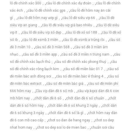
lô đề chính xác 300
,
cầu lô đề chính xác dự đoán
,
cầu lô đề chính
xác êch
,
cầu lô đề chính xác gps
,
cầu lô đề hôm nay ăn cái
gì
,
cầu lô đề hôm nay ướp gì
,
cầu lô đề siêu vip 66
,
cầu lô đề
siêu vip an giang
,
cầu lô đề siêu vip giá bao nhiêu
,
cầu lô đề siêu
vip it
,
cầu lô đề siêu vip số đẹp
,
cầu lô đề xổ số 188
,
cầu lô đề xổ
số ib
,
cầu lô đề xsmb 3 miền
,
cầu lô đề xsmb a trúng rồi
,
cầu số
đề 3 miền 10
,
cầu số đề 3 miền 568
,
cầu số đề 3 miền âm
nhạc
,
cầu số đề 3 miền app
,
cầu số đề 3 miền n trung nam
,
cầu
số đề chính xác bạch thủ
,
cầu số đề chính xác phong thuỷ
,
cầu
số đề chính xác rông bạch kim
,
cầu số đề miền bắc 01 7
,
cầu số
đề miền bắc anh đồng soi
,
cầu số đề miền bắc ê tháng 4
,
cầu số
đề miền bắc extract
,
cầu số đề miền bắc giá
,
cầu số đề miễn phí
666 hôm nay
,
Cầu vip dàn đề 6 số mb
,
cầu víp kqxs dàn đề 6 con
mb hôm nay
,
chốt dàn đề 6 số
,
chốt dàn đề 6 số chuẩn
,
chốt
dàn đề 6 số hôm nay
,
chốt dàn đề 6 số khung 2 ngày
,
chốt dàn
đề 6 số khung 3 ngày
,
chốt dàn đề 6 số là gì
,
chốt hôm nay dàn
đề 6 con mb cao cấp
,
chot so dan de hang ngay
,
chot so dep
nhat hom nay
,
chot so dep soi lo de mien bac
,
chuẩn soi cầu