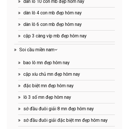
dàn lô 10 con mb đẹp hôm nay
dàn lô 4 con mb đẹp hôm nay
dàn lô 6 con mb đẹp hôm nay
cặp 3 càng víp mb đẹp hôm nay
Soi cầu miền nam
bao lô mn đẹp hôm nay
cặp xíu chủ mn đẹp hôm nay
đặc biệt mn đẹp hôm nay
lô 3 số mn đẹp hôm nay
sớ đầu đuôi giải 8 mn đẹp hôm nay
sớ đầu đuôi giải đặc biệt mn đẹp hôm nay