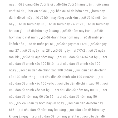
nay
,
đề 3 càng đầu đuôi là gì
,
đề đầu đuôi 6 hàng tuần
,
giờ vàng
chốt số đề
,
hài xin số đề
,
hội bàn đề số de hôm nay
,
hôm nay
đánh đề số mấy
,
lô đề hôm nay rồng bạch kim
,
số đề hà nội hôm
nay
,
số đề hôm nay 30
,
số đề hôm nay 9 6 2021
,
số đề hôm nay
ăn con gì
,
số đề hôm nay ê càng
,
số đề hôm nay iran
,
số đề
hôm nay o viet nam
,
số đề khánh hòa hôm nay
,
số đề miễn phí
khánh hòa
,
số đề miễn phí rẻ
,
số đề ngày mai 14/8
,
số đề ngày
mai 27
,
số đề ngày mai 28
,
số đề ngày mai 7/7/2
,
số đề ngày
mai hk
,
số lô đề đẹp hôm nay
,
soi cầu dàn đề 64 số bất bại
,
soi
cầu dàn đề chính xác 100 lô tô
,
soi cầu dàn đề chính xác 100
ngay
,
soi cầu dàn đề chính xác 100 ơ đầu
,
soi cầu dàn đề chính
xác 100 sóc trăng
,
soi cầu dàn đề chính xác 100 vina24h
,
soi
cầu dàn đề chính xác 100 yello
,
soi cầu dàn đề chính xác 90
,
soi
cầu dàn đề chính xác bất bại
,
soi cầu dàn đề hôm nay 00 00
,
soi
cầu dàn đề hôm nay 00 đến 99
,
soi cầu dàn đề hôm nay 50
số
,
soi cầu dàn đề hôm nay 60 ngày
,
soi cầu dàn đề hôm nay
666
,
soi cầu dàn đề hôm nay ba càng
,
soi cầu dàn đề hôm nay
khung 2 ngày
,
soi cầu dàn đề hôm nay phát tài
,
soi cầu dàn đề