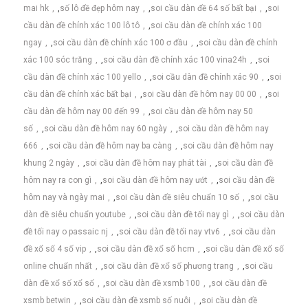
mai hk
,
số lô đề đẹp hôm nay
,
soi cầu dàn đề 64 số bất bại
,
soi
cầu dàn đề chính xác 100 lô tô
,
soi cầu dàn đề chính xác 100
ngay
,
soi cầu dàn đề chính xác 100 ơ đầu
,
soi cầu dàn đề chính
xác 100 sóc trăng
,
soi cầu dàn đề chính xác 100 vina24h
,
soi
cầu dàn đề chính xác 100 yello
,
soi cầu dàn đề chính xác 90
,
soi
cầu dàn đề chính xác bất bại
,
soi cầu dàn đề hôm nay 00 00
,
soi
cầu dàn đề hôm nay 00 đến 99
,
soi cầu dàn đề hôm nay 50
số
,
soi cầu dàn đề hôm nay 60 ngày
,
soi cầu dàn đề hôm nay
666
,
soi cầu dàn đề hôm nay ba càng
,
soi cầu dàn đề hôm nay
khung 2 ngày
,
soi cầu dàn đề hôm nay phát tài
,
soi cầu dàn đề
hôm nay ra con gì
,
soi cầu dàn đề hôm nay ướt
,
soi cầu dàn đề
hôm nay và ngày mai
,
soi cầu dàn đề siêu chuẩn 10 số
,
soi cầu
dàn đề siêu chuẩn youtube
,
soi cầu dàn đề tối nay gì
,
soi cầu dàn
đề tối nay o passaic nj
,
soi cầu dàn đề tối nay vtv6
,
soi cầu dàn
đề xổ số 4 số vip
,
soi cầu dàn đề xổ số hcm
,
soi cầu dàn đề xổ số
online chuẩn nhất
,
soi cầu dàn đề xổ số phương trang
,
soi cầu
dàn đề xổ số xổ số
,
soi cầu dàn đề xsmb 100
,
soi cầu dàn đề
xsmb betwin
,
soi cầu dàn đề xsmb số nuôi
,
soi cầu dàn đề