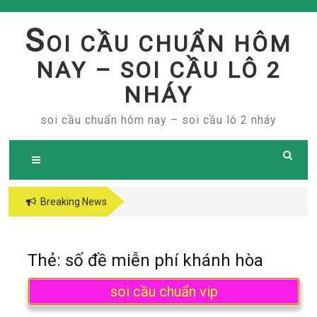
Skip
to
S
OI CẦU CHUẨN HÔM
content
NAY – SOI CẦU LÔ 2
NHÁY
soi cầu chuẩn hôm nay – soi cầu lô 2 nháy
Breaking News
Thẻ:
số đề miễn phí khánh hòa
soi cầu chuẩn vip