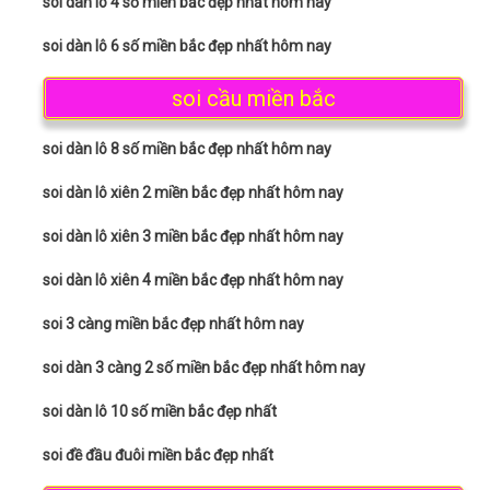
soi dàn lô 4 số miền bắc đẹp nhất hôm nay
soi dàn lô 6 số miền bắc đẹp nhất hôm nay
soi cầu miền bắc
soi dàn lô 8 số miền bắc đẹp nhất hôm nay
soi dàn lô xiên 2 miền bắc đẹp nhất hôm nay
soi dàn lô xiên 3 miền bắc đẹp nhất hôm nay
soi dàn lô xiên 4 miền bắc đẹp nhất hôm nay
soi 3 càng miền bắc đẹp nhất hôm nay
soi dàn 3 càng 2 số miền bắc đẹp nhất hôm nay
soi dàn lô 10 số miền bắc đẹp nhất
soi đề đầu đuôi miền bắc đẹp nhất