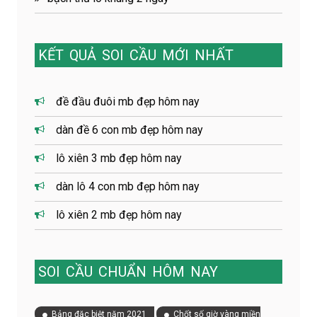
KẾT
QUẢ
SOI
CẦU
MỚI
NHẤT
đề đầu đuôi mb đẹp hôm nay
dàn đề 6 con mb đẹp hôm nay
lô xiên 3 mb đẹp hôm nay
dàn lô 4 con mb đẹp hôm nay
lô xiên 2 mb đẹp hôm nay
SOI
CẦU
CHUẨN
HÔM
NAY
Bảng đặc biệt năm 2021
Chốt số giờ vàng miền