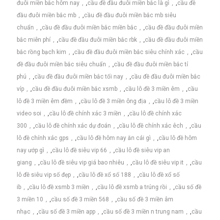
đuôi miền bắc hôm nay
,
cầu đề đầu đuôi miền bắc là gì
,
cầu đề
đầu đuôi miền bắc mb
,
cầu đề đầu đuôi miền bắc mb siêu
chuẩn
,
cầu đề đầu đuôi miền bắc miền bắc
,
cầu đề đầu đuôi miền
bắc miễn phí
,
cầu đề đầu đuôi miền bắc rbk
,
cầu đề đầu đuôi miền
bắc rồng bạch kim
,
cầu đề đầu đuôi miền bắc siêu chính xác
,
cầu
đề đầu đuôi miền bắc siêu chuẩn
,
cầu đề đầu đuôi miền bắc tỉ
phú
,
cầu đề đầu đuôi miền bắc tối nay
,
cầu đề đầu đuôi miền bắc
víp
,
cầu đề đầu đuôi miền bắc xsmb
,
cầu lô đề 3 miền êm
,
cầu
lô đề 3 miền êm đềm
,
cầu lô đề 3 miền ông địa
,
cầu lô đề 3 miền
video soi
,
cầu lô đề chính xác 3 miền
,
cầu lô đề chính xác
300
,
cầu lô đề chính xác dự đoán
,
cầu lô đề chính xác êch
,
cầu
lô đề chính xác gps
,
cầu lô đề hôm nay ăn cái gì
,
cầu lô đề hôm
nay ướp gì
,
cầu lô đề siêu vip 66
,
cầu lô đề siêu vip an
giang
,
cầu lô đề siêu vip giá bao nhiêu
,
cầu lô đề siêu vip it
,
cầu
lô đề siêu vip số đẹp
,
cầu lô đề xổ số 188
,
cầu lô đề xổ số
ib
,
cầu lô đề xsmb 3 miền
,
cầu lô đề xsmb a trúng rồi
,
cầu số đề
3 miền 10
,
cầu số đề 3 miền 568
,
cầu số đề 3 miền âm
nhạc
,
cầu số đề 3 miền app
,
cầu số đề 3 miền n trung nam
,
cầu