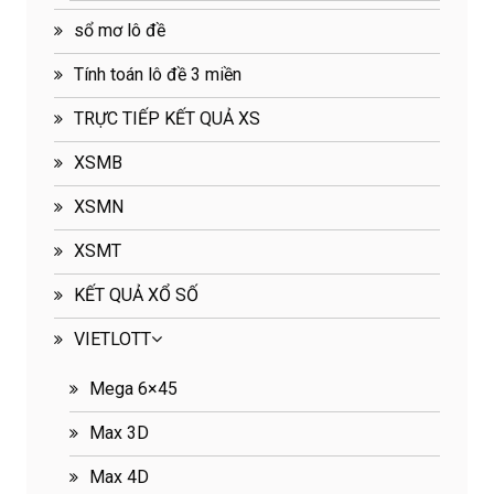
sổ mơ lô đề
Tính toán lô đề 3 miền
TRỰC TIẾP KẾT QUẢ XS
XSMB
XSMN
XSMT
KẾT QUẢ XỔ SỐ
VIETLOTT
Mega 6×45
Max 3D
Max 4D