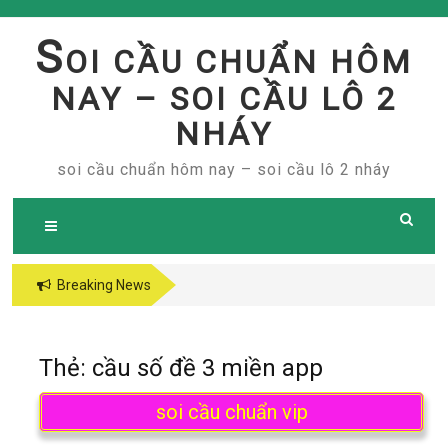
Skip
to
S
OI CẦU CHUẨN HÔM
content
NAY – SOI CẦU LÔ 2
NHÁY
soi cầu chuẩn hôm nay – soi cầu lô 2 nháy
Breaking News
Thẻ:
cầu số đề 3 miền app
soi cầu chuẩn vip