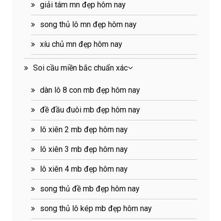
giải tám mn đẹp hôm nay
song thủ lô mn đẹp hôm nay
xíu chủ mn đẹp hôm nay
Soi cầu miền bắc chuẩn xác
dàn lô 8 con mb đẹp hôm nay
đề đầu đuôi mb đẹp hôm nay
lô xiên 2 mb đẹp hôm nay
lô xiên 3 mb đẹp hôm nay
lô xiên 4 mb đẹp hôm nay
song thủ đề mb đẹp hôm nay
song thủ lô kép mb đẹp hôm nay