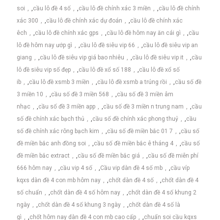
soi
,
cầu lô đề 4 số
,
cầu lô đề chính xác 3 miền
,
cầu lô đề chính
xác 300
,
cầu lô đề chính xác dự đoán
,
cầu lô đề chính xác
êch
,
cầu lô đề chính xác gps
,
cầu lô đề hôm nay ăn cái gì
,
cầu
lô đề hôm nay ướp gì
,
cầu lô đề siêu vip 66
,
cầu lô đề siêu vip an
giang
,
cầu lô đề siêu vip giá bao nhiêu
,
cầu lô đề siêu vip it
,
cầu
lô đề siêu vip số đẹp
,
cầu lô đề xổ số 188
,
cầu lô đề xổ số
ib
,
cầu lô đề xsmb 3 miền
,
cầu lô đề xsmb a trúng rồi
,
cầu số đề
3 miền 10
,
cầu số đề 3 miền 568
,
cầu số đề 3 miền âm
nhạc
,
cầu số đề 3 miền app
,
cầu số đề 3 miền n trung nam
,
cầu
số đề chính xác bạch thủ
,
cầu số đề chính xác phong thuỷ
,
cầu
số đề chính xác rông bạch kim
,
cầu số đề miền bắc 01 7
,
cầu số
đề miền bắc anh đồng soi
,
cầu số đề miền bắc ê tháng 4
,
cầu số
đề miền bắc extract
,
cầu số đề miền bắc giá
,
cầu số đề miễn phí
666 hôm nay
,
cầu vip 4 số
,
Cầu vip dàn đề 4 số mb
,
cầu víp
kqxs dàn đề 4 con mb hôm nay
,
chốt dàn đề 4 số
,
chốt dàn đề 4
số chuẩn
,
chốt dàn đề 4 số hôm nay
,
chốt dàn đề 4 số khung 2
ngày
,
chốt dàn đề 4 số khung 3 ngày
,
chốt dàn đề 4 số là
gì
,
chốt hôm nay dàn đề 4 con mb cao cấp
,
chuẩn soi cầu kqxs