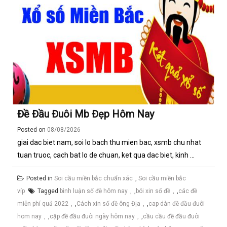
Đề Đầu Đuôi Mb Đẹp Hôm Nay
Posted on
08/08/2026
giai dac biet nam, soi lo bach thu mien bac, xsmb chu nhat
tuan truoc, cach bat lo de chuan, ket qua dac biet, kinh ...
Posted in
Soi cầu miền bắc chuẩn xác
,
Soi cầu miền bắc
víp
Tagged
bình luận số đề hôm nay
,
bói xin số đề
,
các đề
miễn phí quả 2022
,
Cách xin số đề ông Địa
,
cap dàn đề đầu đuôi
hom nay
,
cặp đề đầu đuôi ngày hôm nay
,
cầu cầu đề đầu đuôi