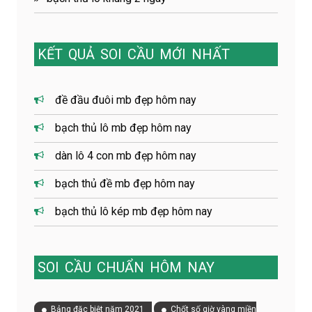
KẾT
QUẢ
SOI
CẦU
MỚI
NHẤT
đề đầu đuôi mb đẹp hôm nay
bạch thủ lô mb đẹp hôm nay
dàn lô 4 con mb đẹp hôm nay
bạch thủ đề mb đẹp hôm nay
bạch thủ lô kép mb đẹp hôm nay
SOI
CẦU
CHUẨN
HÔM
NAY
Bảng đặc biệt năm 2021
Chốt số giờ vàng miền