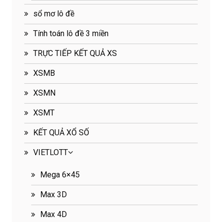
sổ mơ lô đề
Tính toán lô đề 3 miền
TRỰC TIẾP KẾT QUẢ XS
XSMB
XSMN
XSMT
KẾT QUẢ XỔ SỐ
VIETLOTT
Mega 6×45
Max 3D
Max 4D