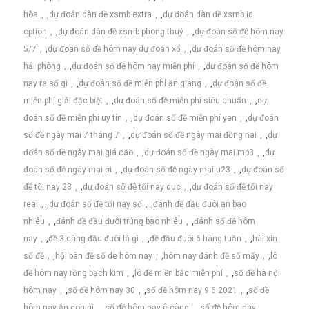
hòa
,
dự đoán dàn đề xsmb extra
,
dự đoán dàn đề xsmb iq
option
,
dự đoán dàn đề xsmb phong thuỷ
,
dự đoán số đề hôm nay
5/7
,
dự đoán số đề hôm nay dự đoán xổ
,
dự đoán số đề hôm nay
hải phòng
,
dự đoán số đề hôm nay miễn phí
,
dự đoán số đề hôm
nay ra số gì
,
dự đoán số đề miễn phí ăn giang
,
dự đoán số đề
miễn phí giải đặc biệt
,
dự đoán số đề miễn phí siêu chuẩn
,
dự
đoán số đề miễn phí uy tín
,
dự đoán số đề miễn phí yen
,
dự đoán
số đề ngày mai 7 tháng 7
,
dự đoán số đề ngày mai đồng nai
,
dự
đoán số đề ngày mai giá cao
,
dự đoán số đề ngày mai mp3
,
dự
đoán số đề ngày mai ơi
,
dự đoán số đề ngày mai u23
,
dự đoán số
đề tối nay 23
,
dự đoán số đề tối nay duc
,
dự đoán số đề tối nay
real
,
dự đoán số đề tối nay số
,
đánh đề đầu đuôi an bao
nhiêu
,
đánh đề đầu đuôi trúng bao nhiêu
,
đánh số đề hôm
nay
,
đề 3 càng đầu đuôi là gì
,
đề đầu đuôi 6 hàng tuần
,
hài xin
số đề
,
hội bàn đề số de hôm nay
,
hôm nay đánh đề số mấy
,
lô
đề hôm nay rồng bạch kim
,
lô đề miền bắc miễn phí
,
số đề hà nội
hôm nay
,
số đề hôm nay 30
,
số đề hôm nay 9 6 2021
,
số đề
hôm nay ăn con gì
,
số đề hôm nay ê càng
,
số đề hôm nay