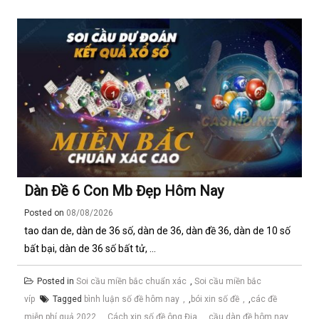
đề
4
con
mb
đẹp
hôm
nay
Dàn Đề 6 Con Mb Đẹp Hôm Nay
Posted on
08/08/2026
tao dan de, dàn de 36 số, dàn de 36, dàn đề 36, dàn de 10 số
bất bại, dàn de 36 số bất tử, ...
Posted in
Soi cầu miền bắc chuẩn xác
,
Soi cầu miền bắc
víp
Tagged
bình luận số đề hôm nay
,
bói xin số đề
,
các đề
miễn phí quả 2022
,
Cách xin số đề ông Địa
,
cầu dàn đề hôm nay