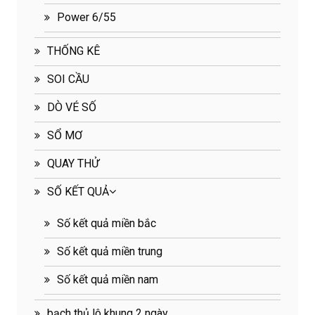
Power 6/55
THỐNG KÊ
SOI CẦU
DÒ VÉ SỐ
SỔ MƠ
QUAY THỬ
SỐ KẾT QUẢ
Số kết quả miền bắc
Số kết quả miền trung
Số kết quả miền nam
bạch thủ lô khung 2 ngày