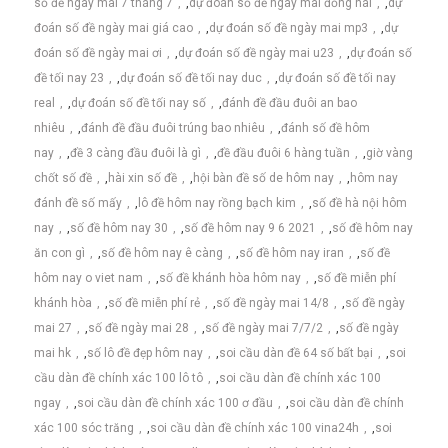
số đề ngày mai 7 tháng 7
,
dự đoán số đề ngày mai đồng nai
,
dự
đoán số đề ngày mai giá cao
,
dự đoán số đề ngày mai mp3
,
dự
đoán số đề ngày mai ơi
,
dự đoán số đề ngày mai u23
,
dự đoán số
đề tối nay 23
,
dự đoán số đề tối nay duc
,
dự đoán số đề tối nay
real
,
dự đoán số đề tối nay số
,
đánh đề đầu đuôi an bao
nhiêu
,
đánh đề đầu đuôi trúng bao nhiêu
,
đánh số đề hôm
nay
,
đề 3 càng đầu đuôi là gì
,
đề đầu đuôi 6 hàng tuần
,
giờ vàng
chốt số đề
,
hài xin số đề
,
hội bàn đề số de hôm nay
,
hôm nay
đánh đề số mấy
,
lô đề hôm nay rồng bạch kim
,
số đề hà nội hôm
nay
,
số đề hôm nay 30
,
số đề hôm nay 9 6 2021
,
số đề hôm nay
ăn con gì
,
số đề hôm nay ê càng
,
số đề hôm nay iran
,
số đề
hôm nay o viet nam
,
số đề khánh hòa hôm nay
,
số đề miễn phí
khánh hòa
,
số đề miễn phí rẻ
,
số đề ngày mai 14/8
,
số đề ngày
mai 27
,
số đề ngày mai 28
,
số đề ngày mai 7/7/2
,
số đề ngày
mai hk
,
số lô đề đẹp hôm nay
,
soi cầu dàn đề 64 số bất bại
,
soi
cầu dàn đề chính xác 100 lô tô
,
soi cầu dàn đề chính xác 100
ngay
,
soi cầu dàn đề chính xác 100 ơ đầu
,
soi cầu dàn đề chính
xác 100 sóc trăng
,
soi cầu dàn đề chính xác 100 vina24h
,
soi