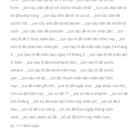
vtv6
,
soi cầu dàn đề xổ số 4 số vip
,
soi cầu dàn đề xổ số
hcm
,
soi cầu dàn đề xổ số online chuẩn nhất
,
soi cầu dàn đề xổ
số phương trang
,
soi cầu dàn đề xổ số xổ số
,
soi cầu dàn đề
xsmb 100
,
soi cầu dàn đề xsmb betwin
,
soi cầu dàn đề xsmb số
nuôi
,
soi cầu dàn đề youtube
,
soi cầu đề 4 con miền bắc
,
soi
cầu lô đề 2 nháy miền bắc
,
soi cầu lô đề miền bắc hôm nay
,
soi
cầu lô đề miền bắc miễn phí
,
soi cầu lô đề miền bắc ngày 24 tháng
5
,
soi cầu lô đề miền bắc ngày 29 tháng 5
,
soi cầu lô đề miễn phí
3 miền
,
soi cầu lô đề xsmb bạch kim
,
soi cầu lô đề xsmb
extract
,
soi cầu lô đề xsmb hôm nay
,
soi cầu lô đề xsmb
yes
,
soi cầu số đá
,
soi đề chuẩn miền bắc miễn phí hôm
nay
,
soi đề miễn phí mb
,
soi số đề ngày mai
,
tập đoàn cao thủ
cho số đề hôm nay
,
xin số đề 77
,
xin số đề in english
,
xin số đề
linh thiêng
,
xin số đề miền bắc hôm nay miễn phí
,
xin số đề ở
đâu
,
xin số đề sóc trăng
,
xin số đề theo ngày tháng năm
sinh
,
xin xăm đánh số đề
,
xổ số đề hôm nay miền nam
ở
111 bình luận
dàn