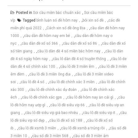
Posted in
Soi cầu miền bắc chuẩn xác
,
Soi cầu miền bắc
víp
Tagged
bình luận số đề hôm nay
,
bói xin số đề
,
các đề
miễn phí quả 2022
,
Cách xin số đề ông Địa
,
cầu dàn đề hôm nay
1000
,
cầu dàn đề hôm nay em bé
,
cầu dàn đề hôm nay o
nyc
,
cầu dàn đề xổ số 366
,
cầu dàn đề xổ số 86
,
cầu dàn đề xổ
số tiền giang
,
cầu lô dàn đề 4 số miền bắc hôm nay
,
cầu lô dàn
đề 4 số ngày hôm nay
,
cầu lô dàn đề 4 số truyền thống
,
cầu lô de
dàn đề 4 số chính xác 100
,
cầu lô đề 3 miền êm
,
cầu lô đề 3 miền
êm đềm
,
cầu lô đề 3 miền ông địa
,
cầu lô đề 3 miền video
soi
,
cầu lô đề 4 số
,
cầu lô đề chính xác 3 miền
,
cầu lô đề chính
xác 300
,
cầu lô đề chính xác dự đoán
,
cầu lô đề chính xác
êch
,
cầu lô đề chính xác gps
,
cầu lô đề hôm nay ăn cái gì
,
cầu
lô đề hôm nay ướp gì
,
cầu lô đề siêu vip 66
,
cầu lô đề siêu vip an
giang
,
cầu lô đề siêu vip giá bao nhiêu
,
cầu lô đề siêu vip it
,
cầu
lô đề siêu vip số đẹp
,
cầu lô đề xổ số 188
,
cầu lô đề xổ số
ib
,
cầu lô đề xsmb 3 miền
,
cầu lô đề xsmb a trúng rồi
,
cầu số đề
3 miền 10
,
cầu số đề 3 miền 568
,
cầu số đề 3 miền âm