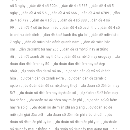
số 3 ngày
,
dàn đề 4 số 300k
,
dàn đề 4 số 365
,
dàn đề 4 số 5
ngày
,
dàn đề 4 số 5-6
,
dàn đề 4 số 666
,
dàn đề 4 số 6789
,
dàn
đề 4 số 799
,
dàn đề 4 số 88
,
dàn đề 4 số 888
,
dàn đề 4 số
99
,
dàn đề 4 số ăn bao nhiêu
,
dàn đề 4 số bach thu
,
dàn đề 4 số
bach thu binh dinh
,
dàn đề 4 số bach thu gia lai
,
dàn đề miền bắc
7 ngày
,
dàn đề miền bắc đánh quanh năm
,
dàn đề miền bắc
om
,
dàn đề xsmb tối nay 206
,
dàn đề xsmb tối nay ai trúng
rồi
,
dàn đề xsmb tối nay thứ tư
,
dàn đề xsmb tối nay uruguay
,
dự
đoán dàn đề hôm nay 50
,
dự đoán dàn đề hôm nay số đẹp
nhất
,
dự đoán dàn đề xổ số 86
,
dự đoán dàn đề xổ số khánh
hòa
,
dự đoán dàn đề xsmb extra
,
dự đoán dàn đề xsmb iq
option
,
dự đoán dàn đề xsmb phong thuỷ
,
dự đoán số đề hôm nay
5/7
,
dự đoán số đề hôm nay dự đoán xổ
,
dự đoán số đề hôm nay
hải phòng
,
dự đoán số đề hôm nay miễn phí
,
dự đoán số đề hôm
nay ra số gì
,
dự đoán số đề miễn phí ăn giang
,
dự đoán số đề
miễn phí giải đặc biệt
,
dự đoán số đề miễn phí siêu chuẩn
,
dự
đoán số đề miễn phí uy tín
,
dự đoán số đề miễn phí yen
,
dự đoán
số đề ngày mai 7 tháng 7
,
dự đoán số đề ngày mai đồng nai
,
dự