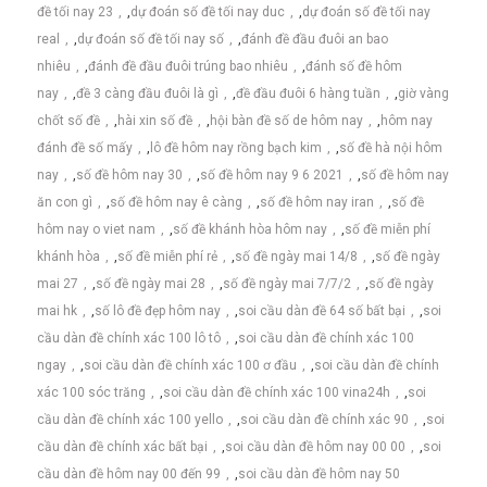
đề tối nay 23
,
dự đoán số đề tối nay duc
,
dự đoán số đề tối nay
real
,
dự đoán số đề tối nay số
,
đánh đề đầu đuôi an bao
nhiêu
,
đánh đề đầu đuôi trúng bao nhiêu
,
đánh số đề hôm
nay
,
đề 3 càng đầu đuôi là gì
,
đề đầu đuôi 6 hàng tuần
,
giờ vàng
chốt số đề
,
hài xin số đề
,
hội bàn đề số de hôm nay
,
hôm nay
đánh đề số mấy
,
lô đề hôm nay rồng bạch kim
,
số đề hà nội hôm
nay
,
số đề hôm nay 30
,
số đề hôm nay 9 6 2021
,
số đề hôm nay
ăn con gì
,
số đề hôm nay ê càng
,
số đề hôm nay iran
,
số đề
hôm nay o viet nam
,
số đề khánh hòa hôm nay
,
số đề miễn phí
khánh hòa
,
số đề miễn phí rẻ
,
số đề ngày mai 14/8
,
số đề ngày
mai 27
,
số đề ngày mai 28
,
số đề ngày mai 7/7/2
,
số đề ngày
mai hk
,
số lô đề đẹp hôm nay
,
soi cầu dàn đề 64 số bất bại
,
soi
cầu dàn đề chính xác 100 lô tô
,
soi cầu dàn đề chính xác 100
ngay
,
soi cầu dàn đề chính xác 100 ơ đầu
,
soi cầu dàn đề chính
xác 100 sóc trăng
,
soi cầu dàn đề chính xác 100 vina24h
,
soi
cầu dàn đề chính xác 100 yello
,
soi cầu dàn đề chính xác 90
,
soi
cầu dàn đề chính xác bất bại
,
soi cầu dàn đề hôm nay 00 00
,
soi
cầu dàn đề hôm nay 00 đến 99
,
soi cầu dàn đề hôm nay 50