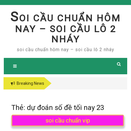
Skip
to
S
OI CẦU CHUẨN HÔM
content
NAY – SOI CẦU LÔ 2
NHÁY
soi cầu chuẩn hôm nay – soi cầu lô 2 nháy
Breaking News
Thẻ:
dự đoán số đề tối nay 23
soi cầu chuẩn vip