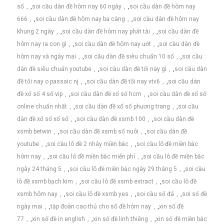
số
,
soi cầu dàn đề hôm nay 60 ngày
,
soi cầu dàn đề hôm nay
666
,
soi cầu dàn đề hôm nay ba càng
,
soi cầu dàn đề hôm nay
khung 2 ngày
,
soi cầu dàn đề hôm nay phát tài
,
soi cầu dàn đề
hôm nay ra con gì
,
soi cầu dàn đề hôm nay ướt
,
soi cầu dàn đề
hôm nay và ngày mai
,
soi cầu dàn đề siêu chuẩn 10 số
,
soi cầu
dàn đề siêu chuẩn youtube
,
soi cầu dàn đề tối nay gì
,
soi cầu dàn
đề tối nay o passaic nj
,
soi cầu dàn đề tối nay vtv6
,
soi cầu dàn
đề xổ số 4 số vip
,
soi cầu dàn đề xổ số hcm
,
soi cầu dàn đề xổ số
online chuẩn nhất
,
soi cầu dàn đề xổ số phương trang
,
soi cầu
dàn đề xổ số xổ số
,
soi cầu dàn đề xsmb 100
,
soi cầu dàn đề
xsmb betwin
,
soi cầu dàn đề xsmb số nuôi
,
soi cầu dàn đề
youtube
,
soi cầu lô đề 2 nháy miền bắc
,
soi cầu lô đề miền bắc
hôm nay
,
soi cầu lô đề miền bắc miễn phí
,
soi cầu lô đề miền bắc
ngày 24 tháng 5
,
soi cầu lô đề miền bắc ngày 29 tháng 5
,
soi cầu
lô đề xsmb bạch kim
,
soi cầu lô đề xsmb extract
,
soi cầu lô đề
xsmb hôm nay
,
soi cầu lô đề xsmb yes
,
soi cầu số đá
,
soi số đề
ngày mai
,
tập đoàn cao thủ cho số đề hôm nay
,
xin số đề
77
,
xin số đề in english
,
xin số đề linh thiêng
,
xin số đề miền bắc