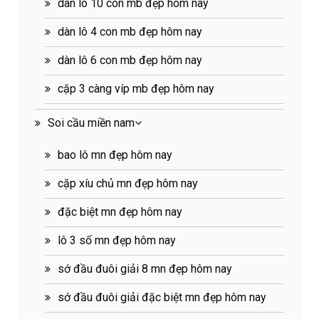
dàn lô 10 con mb đẹp hôm nay
dàn lô 4 con mb đẹp hôm nay
dàn lô 6 con mb đẹp hôm nay
cặp 3 càng víp mb đẹp hôm nay
Soi cầu miền nam
bao lô mn đẹp hôm nay
cặp xíu chủ mn đẹp hôm nay
đặc biệt mn đẹp hôm nay
lô 3 số mn đẹp hôm nay
sớ đầu đuôi giải 8 mn đẹp hôm nay
sớ đầu đuôi giải đặc biệt mn đẹp hôm nay