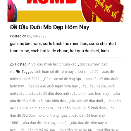
Đề Đầu Đuôi Mb Đẹp Hôm Nay
Posted on
06/08/2026
giai dac biet nam, soi lo bach thu mien bac, xsmb chu nhat
tuan truoc, cach bat lo de chuan, ket qua dac biet, kinh ...
Posted in
Soi cầu miền bắc chuẩn xác
,
Soi cầu miền bắc
víp
Tagged
bình luận số đề hôm nay
,
bói xin số đề
,
các đề
miễn phí quả 2022
,
Cách xin số đề ông Địa
,
cap dàn đề đầu đuôi
hom nay
,
cặp đề đầu đuôi ngày hôm nay
,
cầu cầu đề đầu đuôi
miền bắc
,
cầu cầu đề đầu đuôi miền bắc chính xác hôm nay
,
cầu
cầu đề đầu đuôi miền bắc siêu đẹp
,
cầu dàn đề đầu đuôi
,
cầu dàn
đề đầu đuôi ăn quanh năm
,
cau dàn đề đầu đuôi binh dinh
,
cầu
dàn đề đầu đuôi mb chơi trong ngày
,
cầu dàn đề hôm nay
1000
,
cầu dàn đề hôm nay em bé
,
cầu dàn đề hôm nay o
nyc
,
cầu dàn đề xổ số 366
,
cầu dàn đề xổ số 86
,
cầu dàn đề xổ