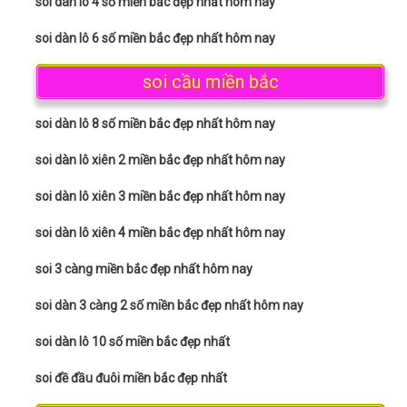
soi dàn lô 4 số miền bắc đẹp nhất hôm nay
soi dàn lô 6 số miền bắc đẹp nhất hôm nay
soi cầu miền bắc
soi dàn lô 8 số miền bắc đẹp nhất hôm nay
soi dàn lô xiên 2 miền bắc đẹp nhất hôm nay
soi dàn lô xiên 3 miền bắc đẹp nhất hôm nay
soi dàn lô xiên 4 miền bắc đẹp nhất hôm nay
soi 3 càng miền bắc đẹp nhất hôm nay
soi dàn 3 càng 2 số miền bắc đẹp nhất hôm nay
soi dàn lô 10 số miền bắc đẹp nhất
soi đề đầu đuôi miền bắc đẹp nhất