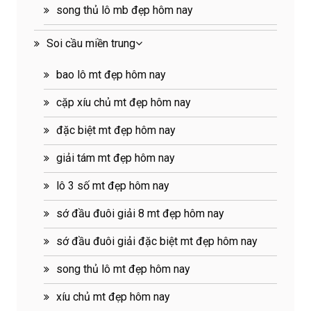
song thủ lô mb đẹp hôm nay
Soi cầu miền trung
bao lô mt đẹp hôm nay
cặp xíu chủ mt đẹp hôm nay
đặc biệt mt đẹp hôm nay
giải tám mt đẹp hôm nay
lô 3 số mt đẹp hôm nay
sớ đầu đuôi giải 8 mt đẹp hôm nay
sớ đầu đuôi giải đặc biệt mt đẹp hôm nay
song thủ lô mt đẹp hôm nay
xíu chủ mt đẹp hôm nay