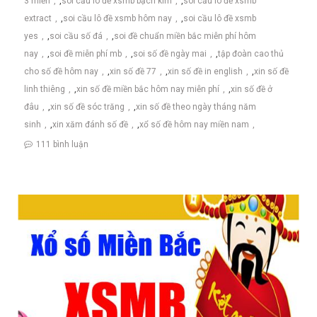
3 miền
,
soi cầu lô đề xsmb bạch kim
,
soi cầu lô đề xsmb
extract
,
soi cầu lô đề xsmb hôm nay
,
soi cầu lô đề xsmb
yes
,
soi cầu số đá
,
soi đề chuẩn miền bắc miễn phí hôm
nay
,
soi đề miễn phí mb
,
soi số đề ngày mai
,
tập đoàn cao thủ
cho số đề hôm nay
,
xin số đề 77
,
xin số đề in english
,
xin số đề
linh thiêng
,
xin số đề miền bắc hôm nay miễn phí
,
xin số đề ở
đâu
,
xin số đề sóc trăng
,
xin số đề theo ngày tháng năm
sinh
,
xin xăm đánh số đề
,
xổ số đề hôm nay miền nam
ở
111 bình luận
dàn
đề
4
con
mb
đẹp
hôm
nay