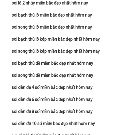
soi lô 2 nháy miền bắc đẹp nhất hôm nay
soi bạch thủ lô miền bắc đẹp nhất hôm nay
soi song thủ lô miền bắc đẹp nhất hôm nay
soi bạch thủ lô kép miền bắc đẹp nhất hôm nay
soi song thủ lô kép miền bắc đẹp nhất hôm nay
soi bạch thủ đề miền bắc đẹp nhất hôm nay
soi song thủ đề miền bắc đẹp nhất hôm nay
soi dàn đề 4 số miền bắc đẹp nhất hôm nay
soi dàn đề 6 số miền bắc đẹp nhất hôm nay
soi dàn đề 8 số miền bắc đẹp nhất hôm nay
soi dàn đề 10 số miền bắc đẹp nhất hôm nay