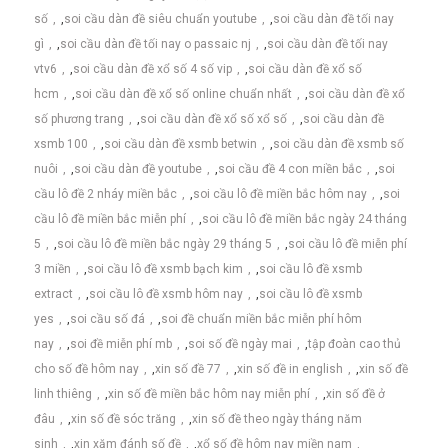
số
,
soi cầu dàn đề siêu chuẩn youtube
,
soi cầu dàn đề tối nay
gì
,
soi cầu dàn đề tối nay o passaic nj
,
soi cầu dàn đề tối nay
vtv6
,
soi cầu dàn đề xổ số 4 số vip
,
soi cầu dàn đề xổ số
hcm
,
soi cầu dàn đề xổ số online chuẩn nhất
,
soi cầu dàn đề xổ
số phương trang
,
soi cầu dàn đề xổ số xổ số
,
soi cầu dàn đề
xsmb 100
,
soi cầu dàn đề xsmb betwin
,
soi cầu dàn đề xsmb số
nuôi
,
soi cầu dàn đề youtube
,
soi cầu đề 4 con miền bắc
,
soi
cầu lô đề 2 nháy miền bắc
,
soi cầu lô đề miền bắc hôm nay
,
soi
cầu lô đề miền bắc miễn phí
,
soi cầu lô đề miền bắc ngày 24 tháng
5
,
soi cầu lô đề miền bắc ngày 29 tháng 5
,
soi cầu lô đề miễn phí
3 miền
,
soi cầu lô đề xsmb bạch kim
,
soi cầu lô đề xsmb
extract
,
soi cầu lô đề xsmb hôm nay
,
soi cầu lô đề xsmb
yes
,
soi cầu số đá
,
soi đề chuẩn miền bắc miễn phí hôm
nay
,
soi đề miễn phí mb
,
soi số đề ngày mai
,
tập đoàn cao thủ
cho số đề hôm nay
,
xin số đề 77
,
xin số đề in english
,
xin số đề
linh thiêng
,
xin số đề miền bắc hôm nay miễn phí
,
xin số đề ở
đâu
,
xin số đề sóc trăng
,
xin số đề theo ngày tháng năm
sinh
,
xin xăm đánh số đề
,
xổ số đề hôm nay miền nam