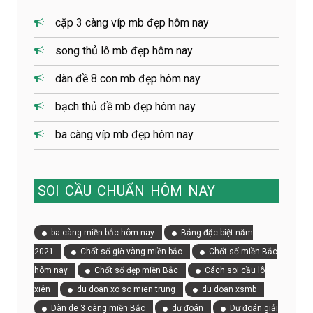
cặp 3 càng víp mb đẹp hôm nay
song thủ lô mb đẹp hôm nay
dàn đề 8 con mb đẹp hôm nay
bạch thủ đề mb đẹp hôm nay
ba càng víp mb đẹp hôm nay
SOI
CẦU
CHUẨN
HÔM
NAY
ba càng miền bắc hôm nay
Bảng đặc biệt năm
2021
Chốt số giờ vàng miền bắc
Chốt số miền Bắc
hôm nay
Chốt số đẹp miền Bắc
Cách soi cầu lô
xiên
du doan xo so mien trung
du doan xsmb
Dàn de 3 càng miền Bắc
dự đoán
Dự đoán giải