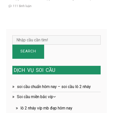
ở
111 bình luận
dàn
đề
4
con
mb
đẹp
hôm
SEARCH
nay
DỊCH
VỤ
SOI
CẦU
soi cầu chuẩn hôm nay – soi cầu lô 2 nháy
Soi cầu miền bắc víp
lô 2 nháy víp mb đẹp hôm nay