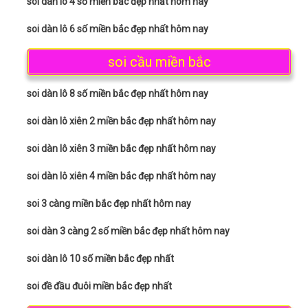
soi dàn lô 4 số miền bắc đẹp nhất hôm nay
soi dàn lô 6 số miền bắc đẹp nhất hôm nay
soi cầu miền bắc
soi dàn lô 8 số miền bắc đẹp nhất hôm nay
soi dàn lô xiên 2 miền bắc đẹp nhất hôm nay
soi dàn lô xiên 3 miền bắc đẹp nhất hôm nay
soi dàn lô xiên 4 miền bắc đẹp nhất hôm nay
soi 3 càng miền bắc đẹp nhất hôm nay
soi dàn 3 càng 2 số miền bắc đẹp nhất hôm nay
soi dàn lô 10 số miền bắc đẹp nhất
soi đề đầu đuôi miền bắc đẹp nhất