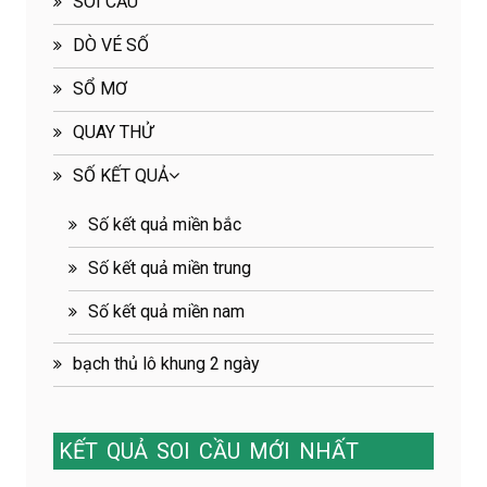
SOI CẦU
DÒ VÉ SỐ
SỔ MƠ
QUAY THỬ
SỐ KẾT QUẢ
Số kết quả miền bắc
Số kết quả miền trung
Số kết quả miền nam
bạch thủ lô khung 2 ngày
KẾT
QUẢ
SOI
CẦU
MỚI
NHẤT