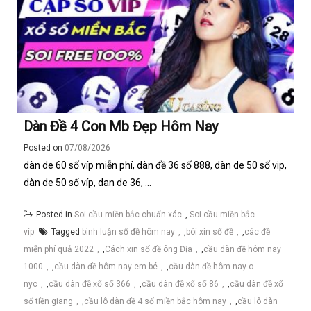
Dàn Đề 4 Con Mb Đẹp Hôm Nay
Posted on
07/08/2026
dàn de 60 số víp miễn phí, dàn đề 36 số 888, dàn de 50 số vip,
dàn de 50 số víp, dan de 36, ...
Posted in
Soi cầu miền bắc chuẩn xác
,
Soi cầu miền bắc
víp
Tagged
bình luận số đề hôm nay
,
bói xin số đề
,
các đề
miễn phí quả 2022
,
Cách xin số đề ông Địa
,
cầu dàn đề hôm nay
1000
,
cầu dàn đề hôm nay em bé
,
cầu dàn đề hôm nay o
nyc
,
cầu dàn đề xổ số 366
,
cầu dàn đề xổ số 86
,
cầu dàn đề xổ
số tiền giang
,
cầu lô dàn đề 4 số miền bắc hôm nay
,
cầu lô dàn