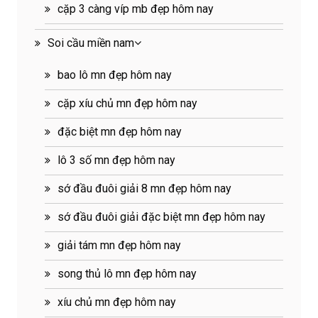
cặp 3 càng víp mb đẹp hôm nay
Soi cầu miền nam
bao lô mn đẹp hôm nay
cặp xíu chủ mn đẹp hôm nay
đặc biệt mn đẹp hôm nay
lô 3 số mn đẹp hôm nay
sớ đầu đuôi giải 8 mn đẹp hôm nay
sớ đầu đuôi giải đặc biệt mn đẹp hôm nay
giải tám mn đẹp hôm nay
song thủ lô mn đẹp hôm nay
xíu chủ mn đẹp hôm nay