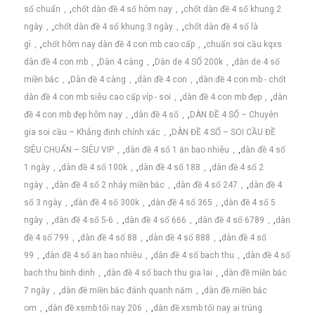
số chuẩn
,
chốt dàn đề 4 số hôm nay
,
chốt dàn đề 4 số khung 2
ngày
,
chốt dàn đề 4 số khung 3 ngày
,
chốt dàn đề 4 số là
gì
,
chốt hôm nay dàn đề 4 con mb cao cấp
,
chuẩn soi cầu kqxs
dàn đề 4 con mb
,
Dàn 4 càng
,
Dàn de 4 SỐ 200k
,
dàn de 4 số
miền bắc
,
Dàn đề 4 càng
,
dàn đề 4 con
,
dàn đề 4 con mb - chốt
dàn đề 4 con mb siêu cao cấp víp - soi
,
dàn đề 4 con mb đẹp
,
dàn
đề 4 con mb đẹp hôm nay
,
dàn đề 4 số
,
DÀN ĐỀ 4 SỐ – Chuyên
gia soi cầu – Khẳng định chính xác
,
DÀN ĐỀ 4 SỐ – SOI CẦU ĐỀ
SIÊU CHUẨN – SIÊU VIP
,
dàn đề 4 số 1 ăn bao nhiêu
,
dàn đề 4 số
1 ngày
,
dàn đề 4 số 100k
,
dàn đề 4 số 188
,
dàn đề 4 số 2
ngày
,
dàn đề 4 số 2 nháy miền bắc
,
dàn đề 4 số 247
,
dàn đề 4
số 3 ngày
,
dàn đề 4 số 300k
,
dàn đề 4 số 365
,
dàn đề 4 số 5
ngày
,
dàn đề 4 số 5-6
,
dàn đề 4 số 666
,
dàn đề 4 số 6789
,
dàn
đề 4 số 799
,
dàn đề 4 số 88
,
dàn đề 4 số 888
,
dàn đề 4 số
99
,
dàn đề 4 số ăn bao nhiêu
,
dàn đề 4 số bach thu
,
dàn đề 4 số
bach thu binh dinh
,
dàn đề 4 số bach thu gia lai
,
dàn đề miền bắc
7 ngày
,
dàn đề miền bắc đánh quanh năm
,
dàn đề miền bắc
om
,
dàn đề xsmb tối nay 206
,
dàn đề xsmb tối nay ai trúng