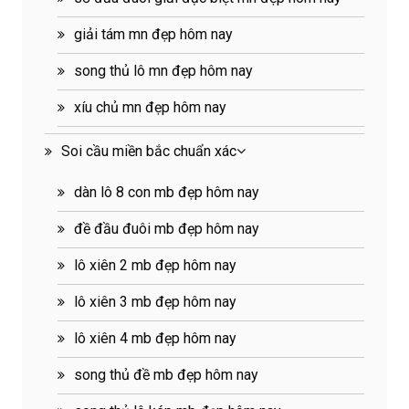
giải tám mn đẹp hôm nay
song thủ lô mn đẹp hôm nay
xíu chủ mn đẹp hôm nay
Soi cầu miền bắc chuẩn xác
dàn lô 8 con mb đẹp hôm nay
đề đầu đuôi mb đẹp hôm nay
lô xiên 2 mb đẹp hôm nay
lô xiên 3 mb đẹp hôm nay
lô xiên 4 mb đẹp hôm nay
song thủ đề mb đẹp hôm nay