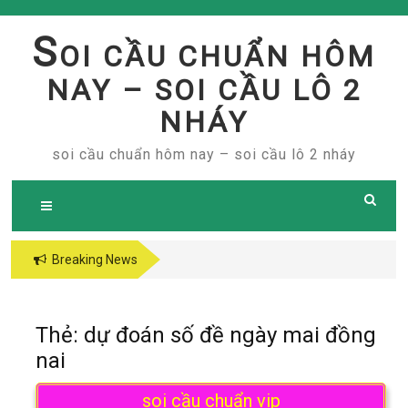
Skip
to
S
OI CẦU CHUẨN HÔM
content
NAY – SOI CẦU LÔ 2
NHÁY
soi cầu chuẩn hôm nay – soi cầu lô 2 nháy
Breaking News
Thẻ:
dự đoán số đề ngày mai đồng
nai
soi cầu chuẩn vip