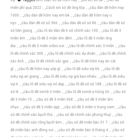
víp
Tagged
bình luận số đề hôm nay
,
bói xin số đề
,
các đề
miễn phí quả 2022
,
Cách xin số đề ông Địa
,
cầu dàn đề hôm nay
1000
,
cầu dàn đề hôm nay em bé
,
cầu dàn đề hôm nay o
nyc
,
cầu dàn đề xổ số 366
,
cầu dàn đề xổ số 86
,
cầu dàn đề xổ
số tiền giang
,
cầu lô de dàn đề 6 số chính xác 100
,
cầu lô đề 3
miền êm
,
cầu lô đề 3 miền êm đềm
,
cầu lô đề 3 miền ông
địa
,
cầu lô đề 3 miền video soi
,
cầu lô đề chính xác 3 miền
,
cầu
lô đề chính xác 300
,
cầu lô đề chính xác dự đoán
,
cầu lô đề chính
xác êch
,
cầu lô đề chính xác gps
,
cầu lô đề hôm nay ăn cái
gì
,
cầu lô đề hôm nay ướp gì
,
cầu lô đề siêu vip 66
,
cầu lô đề
siêu vip an giang
,
cầu lô đề siêu vip giá bao nhiêu
,
cầu lô đề siêu
vip it
,
cầu lô đề siêu vip số đẹp
,
cầu lô đề xổ số 188
,
cầu lô đề xổ
số ib
,
cầu lô đề xsmb 3 miền
,
cầu lô đề xsmb a trúng rồi
,
cầu số
đề 3 miền 10
,
cầu số đề 3 miền 568
,
cầu số đề 3 miền âm
nhạc
,
cầu số đề 3 miền app
,
cầu số đề 3 miền n trung nam
,
cầu
số đề chính xác bạch thủ
,
cầu số đề chính xác phong thuỷ
,
cầu
số đề chính xác rông bạch kim
,
cầu số đề miền bắc 01 7
,
cầu số
đề miền bắc anh đồng soi
,
cầu số đề miền bắc ê tháng 4
,
cầu số