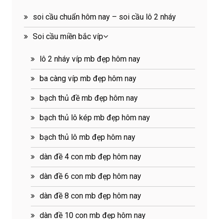
soi cầu chuẩn hôm nay – soi cầu lô 2 nháy
Soi cầu miền bắc víp
lô 2 nháy víp mb đẹp hôm nay
ba càng víp mb đẹp hôm nay
bạch thủ đề mb đẹp hôm nay
bạch thủ lô kép mb đẹp hôm nay
bạch thủ lô mb đẹp hôm nay
dàn đề 4 con mb đẹp hôm nay
dàn đề 6 con mb đẹp hôm nay
dàn đề 8 con mb đẹp hôm nay
dàn đề 10 con mb đẹp hôm nay