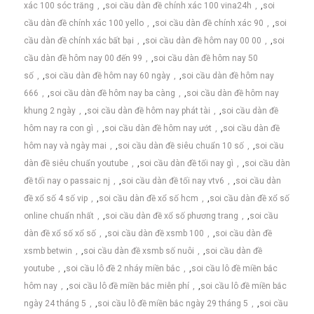
xác 100 sóc trăng
,
soi cầu dàn đề chính xác 100 vina24h
,
soi
cầu dàn đề chính xác 100 yello
,
soi cầu dàn đề chính xác 90
,
soi
cầu dàn đề chính xác bất bại
,
soi cầu dàn đề hôm nay 00 00
,
soi
cầu dàn đề hôm nay 00 đến 99
,
soi cầu dàn đề hôm nay 50
số
,
soi cầu dàn đề hôm nay 60 ngày
,
soi cầu dàn đề hôm nay
666
,
soi cầu dàn đề hôm nay ba càng
,
soi cầu dàn đề hôm nay
khung 2 ngày
,
soi cầu dàn đề hôm nay phát tài
,
soi cầu dàn đề
hôm nay ra con gì
,
soi cầu dàn đề hôm nay ướt
,
soi cầu dàn đề
hôm nay và ngày mai
,
soi cầu dàn đề siêu chuẩn 10 số
,
soi cầu
dàn đề siêu chuẩn youtube
,
soi cầu dàn đề tối nay gì
,
soi cầu dàn
đề tối nay o passaic nj
,
soi cầu dàn đề tối nay vtv6
,
soi cầu dàn
đề xổ số 4 số vip
,
soi cầu dàn đề xổ số hcm
,
soi cầu dàn đề xổ số
online chuẩn nhất
,
soi cầu dàn đề xổ số phương trang
,
soi cầu
dàn đề xổ số xổ số
,
soi cầu dàn đề xsmb 100
,
soi cầu dàn đề
xsmb betwin
,
soi cầu dàn đề xsmb số nuôi
,
soi cầu dàn đề
youtube
,
soi cầu lô đề 2 nháy miền bắc
,
soi cầu lô đề miền bắc
hôm nay
,
soi cầu lô đề miền bắc miễn phí
,
soi cầu lô đề miền bắc
ngày 24 tháng 5
,
soi cầu lô đề miền bắc ngày 29 tháng 5
,
soi cầu