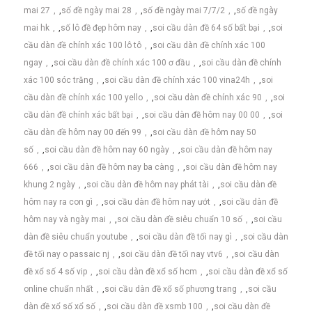
mai 27
,
số đề ngày mai 28
,
số đề ngày mai 7/7/2
,
số đề ngày
mai hk
,
số lô đề đẹp hôm nay
,
soi cầu dàn đề 64 số bất bại
,
soi
cầu dàn đề chính xác 100 lô tô
,
soi cầu dàn đề chính xác 100
ngay
,
soi cầu dàn đề chính xác 100 ơ đầu
,
soi cầu dàn đề chính
xác 100 sóc trăng
,
soi cầu dàn đề chính xác 100 vina24h
,
soi
cầu dàn đề chính xác 100 yello
,
soi cầu dàn đề chính xác 90
,
soi
cầu dàn đề chính xác bất bại
,
soi cầu dàn đề hôm nay 00 00
,
soi
cầu dàn đề hôm nay 00 đến 99
,
soi cầu dàn đề hôm nay 50
số
,
soi cầu dàn đề hôm nay 60 ngày
,
soi cầu dàn đề hôm nay
666
,
soi cầu dàn đề hôm nay ba càng
,
soi cầu dàn đề hôm nay
khung 2 ngày
,
soi cầu dàn đề hôm nay phát tài
,
soi cầu dàn đề
hôm nay ra con gì
,
soi cầu dàn đề hôm nay ướt
,
soi cầu dàn đề
hôm nay và ngày mai
,
soi cầu dàn đề siêu chuẩn 10 số
,
soi cầu
dàn đề siêu chuẩn youtube
,
soi cầu dàn đề tối nay gì
,
soi cầu dàn
đề tối nay o passaic nj
,
soi cầu dàn đề tối nay vtv6
,
soi cầu dàn
đề xổ số 4 số vip
,
soi cầu dàn đề xổ số hcm
,
soi cầu dàn đề xổ số
online chuẩn nhất
,
soi cầu dàn đề xổ số phương trang
,
soi cầu
dàn đề xổ số xổ số
,
soi cầu dàn đề xsmb 100
,
soi cầu dàn đề