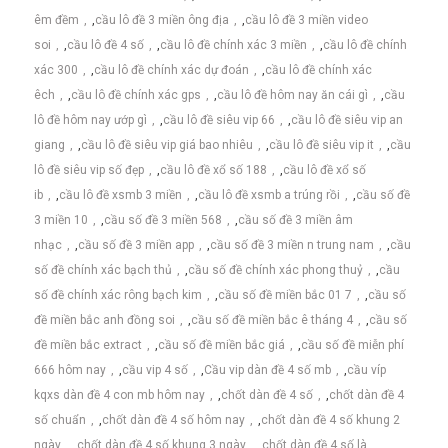
êm đềm
,
cầu lô đề 3 miền ông địa
,
cầu lô đề 3 miền video
soi
,
cầu lô đề 4 số
,
cầu lô đề chính xác 3 miền
,
cầu lô đề chính
xác 300
,
cầu lô đề chính xác dự đoán
,
cầu lô đề chính xác
êch
,
cầu lô đề chính xác gps
,
cầu lô đề hôm nay ăn cái gì
,
cầu
lô đề hôm nay ướp gì
,
cầu lô đề siêu vip 66
,
cầu lô đề siêu vip an
giang
,
cầu lô đề siêu vip giá bao nhiêu
,
cầu lô đề siêu vip it
,
cầu
lô đề siêu vip số đẹp
,
cầu lô đề xổ số 188
,
cầu lô đề xổ số
ib
,
cầu lô đề xsmb 3 miền
,
cầu lô đề xsmb a trúng rồi
,
cầu số đề
3 miền 10
,
cầu số đề 3 miền 568
,
cầu số đề 3 miền âm
nhạc
,
cầu số đề 3 miền app
,
cầu số đề 3 miền n trung nam
,
cầu
số đề chính xác bạch thủ
,
cầu số đề chính xác phong thuỷ
,
cầu
số đề chính xác rông bạch kim
,
cầu số đề miền bắc 01 7
,
cầu số
đề miền bắc anh đồng soi
,
cầu số đề miền bắc ê tháng 4
,
cầu số
đề miền bắc extract
,
cầu số đề miền bắc giá
,
cầu số đề miễn phí
666 hôm nay
,
cầu vip 4 số
,
Cầu vip dàn đề 4 số mb
,
cầu víp
kqxs dàn đề 4 con mb hôm nay
,
chốt dàn đề 4 số
,
chốt dàn đề 4
số chuẩn
,
chốt dàn đề 4 số hôm nay
,
chốt dàn đề 4 số khung 2
ngày
,
chốt dàn đề 4 số khung 3 ngày
,
chốt dàn đề 4 số là