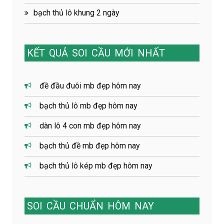
bạch thủ lô khung 2 ngày
KẾT
QUẢ
SOI
CẦU
MỚI
NHẤT
đề đầu đuôi mb đẹp hôm nay
bạch thủ lô mb đẹp hôm nay
dàn lô 4 con mb đẹp hôm nay
bạch thủ đề mb đẹp hôm nay
bạch thủ lô kép mb đẹp hôm nay
SOI
CẦU
CHUẨN
HÔM
NAY