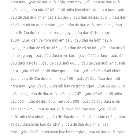
hom nay
,
cặp đề đầu đuôi ngày hôm nay
,
cầu cầu đề đầu đuôi
miền bắc
,
cầu cầu đề đầu đuôi miền bắc chính xác hôm nay
,
cầu
cầu đề đầu đuôi miền bắc siêu đẹp
,
cầu dàn đề đầu đuôi
,
cầu dàn
đề đầu đuôi ăn quanh năm
,
cau dàn đề đầu đuôi binh dinh
,
cầu
dàn đề đầu đuôi mb chơi trong ngày
,
cầu dàn đề hôm nay
1000
,
cầu dàn đề hôm nay em bé
,
cầu dàn đề hôm nay o
nyc
,
cầu dàn đề xổ số 366
,
cầu dàn đề xổ số 86
,
cầu dàn đề xổ
số tiền giang
,
cầu đầu đuôi miền bắc
,
cầu đề đầu đuôi
,
cầu đề
đầu đuôi 3 ngày
,
cầu đề đầu đuôi 666
,
cầu đề đầu đuôi ăn quanh
năm
,
cầu đề đầu đuôi chạy quanh năm
,
cầu đề đầu đuôi chính
xác
,
cầu đề đầu đuôi chính xác 100
,
cầu đề đầu đuôi đẹp nhất
hôm nay
,
cầu đề đầu đuôi mb hay ve trong ngay
,
cầu đề đầu đuôi
miền bắc
,
cầu đề đầu đuôi miền bắc 247
,
cầu đề đầu đuôi miền
bắc 666
,
cầu đề đầu đuôi miền bắc 888
,
cầu đề đầu đuôi miền
bắc bạch kim
,
cầu đề đầu đuôi miền bắc cao cấp
,
cầu đề đầu
đuôi miền bắc chuẩn
,
cầu đề đầu đuôi miền bắc chuẩn nhất
,
cầu
đề đầu đuôi miền bắc đại phát
,
cầu đề đầu đuôi miền bắc
free
,
cầu đề đầu đuôi miền bắc hàng ngày
,
cầu đề đầu đuôi miền