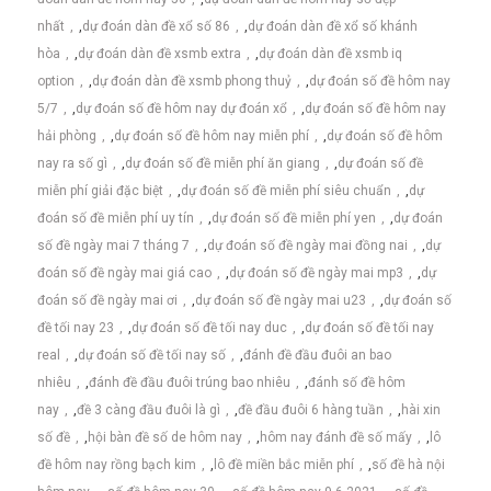
nhất
,
dự đoán dàn đề xổ số 86
,
dự đoán dàn đề xổ số khánh
hòa
,
dự đoán dàn đề xsmb extra
,
dự đoán dàn đề xsmb iq
option
,
dự đoán dàn đề xsmb phong thuỷ
,
dự đoán số đề hôm nay
5/7
,
dự đoán số đề hôm nay dự đoán xổ
,
dự đoán số đề hôm nay
hải phòng
,
dự đoán số đề hôm nay miễn phí
,
dự đoán số đề hôm
nay ra số gì
,
dự đoán số đề miễn phí ăn giang
,
dự đoán số đề
miễn phí giải đặc biệt
,
dự đoán số đề miễn phí siêu chuẩn
,
dự
đoán số đề miễn phí uy tín
,
dự đoán số đề miễn phí yen
,
dự đoán
số đề ngày mai 7 tháng 7
,
dự đoán số đề ngày mai đồng nai
,
dự
đoán số đề ngày mai giá cao
,
dự đoán số đề ngày mai mp3
,
dự
đoán số đề ngày mai ơi
,
dự đoán số đề ngày mai u23
,
dự đoán số
đề tối nay 23
,
dự đoán số đề tối nay duc
,
dự đoán số đề tối nay
real
,
dự đoán số đề tối nay số
,
đánh đề đầu đuôi an bao
nhiêu
,
đánh đề đầu đuôi trúng bao nhiêu
,
đánh số đề hôm
nay
,
đề 3 càng đầu đuôi là gì
,
đề đầu đuôi 6 hàng tuần
,
hài xin
số đề
,
hội bàn đề số de hôm nay
,
hôm nay đánh đề số mấy
,
lô
đề hôm nay rồng bạch kim
,
lô đề miền bắc miễn phí
,
số đề hà nội