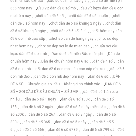
đề miền bắc extract
,
cầu số đề miền bắc giá
,
cầu số đề miễn phí
666 hôm nay
,
Cầu vip dàn đề 6 số mb
,
cầu víp kqxs dàn đề 6 con
mb hôm nay
,
chốt dàn đề 6 số
,
chốt dàn đề 6 số chuẩn
,
chốt
dàn đề 6 số hôm nay
,
chốt dàn đề 6 số khung 2 ngày
,
chốt dàn
đề 6 số khung 3 ngày
,
chốt dàn đề 6 số là gì
,
chốt hôm nay dàn
đề 6 con mb cao cấp
,
chot so dan de hang ngay
,
chot so dep
nhat hom nay
,
chot so dep soi lo de mien bac
,
chuẩn soi cầu
kqxs dàn đề 6 con mb
,
Dàn de 6 số miền Bắc miễn phí
,
Dàn de
chuẩn hôm nay
,
Dàn de chuẩn hôm nay 6 số
,
dàn đề 4 số
,
dàn
đề 6 con mb - chốt dàn đề 6 con mb siêu cao cấp víp - soi
,
dàn đề 6
con mb đẹp
,
dàn đề 6 con mb đẹp hôm nay
,
dàn đề 6 số
,
DÀN
ĐỀ 6 SỐ – Chuyên gia soi cầu – Khẳng định chính xác
,
DÀN ĐỀ 6
SỐ – SOI CẦU ĐỀ SIÊU CHUẨN – SIÊU VIP
,
dàn đề 6 số 1 ăn bao
nhiêu
,
dàn đề 6 số 1 ngày
,
dàn đề 6 số 100k
,
dàn đề 6 số
188
,
dàn đề 6 số 2 ngày
,
dàn đề 6 số 2 nháy miền bắc
,
dàn đề 6
số 200k
,
dàn đề 6 số 267
,
dàn đề 6 số 3 ngày
,
dàn đề 6 số
300k
,
dàn đề 6 số 365
,
dàn đề 6 số 5 ngày
,
dàn đề 6 số 5-
6
,
dàn đề 6 số 666
,
dàn đề 6 số 6789
,
dàn đề 6 số 799 dàn đề 6