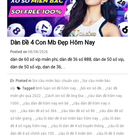
nay
Dàn Đề 4 Con Mb Đẹp Hôm Nay
Posted on
08/08/2026
dàn de 60 số víp miễn phí, dàn đề 36 số 888, dàn de 50 số vip,
dàn de 50 số víp, dan de 36, ...
Posted in
Soi cầu miền bắc chuẩn xác
,
Soi cầu miền bắc
víp
Tagged
bình luận số đề hôm nay
,
bói xin số đề
,
các đề
miễn phí quả 2022
,
Cách xin số đề ông Địa
,
cầu dàn đề hôm nay
1000
,
cầu dàn đề hôm nay em bé
,
cầu dàn đề hôm nay o
nyc
,
cầu dàn đề xổ số 366
,
cầu dàn đề xổ số 86
,
cầu dàn đề xổ
số tiền giang
,
cầu lô dàn đề 4 số miền bắc hôm nay
,
cầu lô dàn
đề 4 số ngày hôm nay
,
cầu lô dàn đề 4 số truyền thống
,
cầu lô de
dàn đề 4 số chính xác 100
,
cầu lô đề 3 miền êm
,
cầu lô đề 3 miền