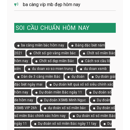
ba càng víp mb đẹp hôm nay
SOI
CẦU
CHUẨN
HÔM
NAY
ba càng miền bắc hôm nay
Bảng đặc biệt năm
2021
Chốt số giờ vàng miền bắc
Chốt số miền Bắc
hôm nay
Chốt số đẹp miền Bắc
Cách soi cầu lô
xiên
du doan xo so mien trung
du doan xsmb
Dàn de 3 càng miền Bắc
dự đoán
Dự đoán giải
đặc biệt ngày mai
Dự đoán kết quả xổ số siêu chính xác
hôm nay
Dự đoán miền Bắc ngày 11
Dự đoán số
de hôm nay
Dự đoán XSMB Minh Ngọc
Dự đoán
XSMB VIP 26h
dự đoán xổ số miền bắc
Dự đoán xổ
số miền Bắc chính xác hôm nay
Dự đoán xổ số miền Bắc
ngày 11
Dự đoán xổ số miền Bắc ngày 11 tay
Dự