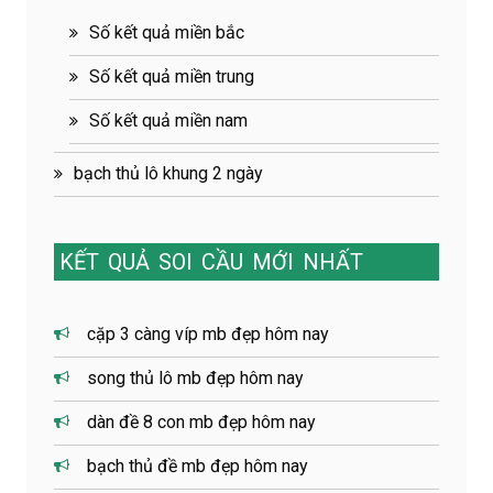
Số kết quả miền bắc
Số kết quả miền trung
Số kết quả miền nam
bạch thủ lô khung 2 ngày
KẾT
QUẢ
SOI
CẦU
MỚI
NHẤT
cặp 3 càng víp mb đẹp hôm nay
song thủ lô mb đẹp hôm nay
dàn đề 8 con mb đẹp hôm nay
bạch thủ đề mb đẹp hôm nay