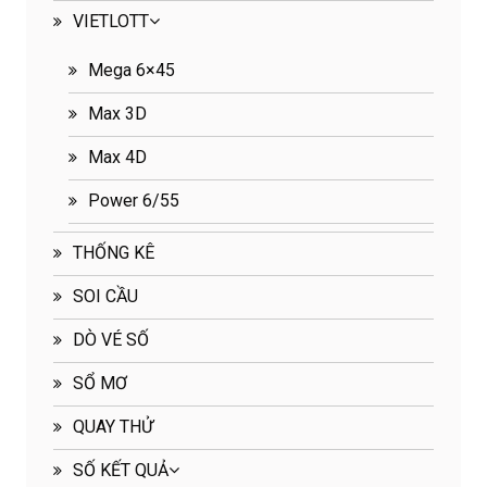
VIETLOTT
Mega 6×45
Max 3D
Max 4D
Power 6/55
THỐNG KÊ
SOI CẦU
DÒ VÉ SỐ
SỔ MƠ
QUAY THỬ
SỐ KẾT QUẢ