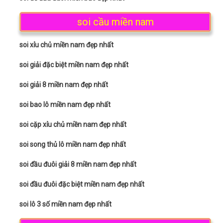
soi cầu miền nam
soi xỉu chủ miền nam đẹp nhất
soi giải đặc biệt miền nam đẹp nhất
soi giải 8 miền nam đẹp nhất
soi bao lô miền nam đẹp nhất
soi cặp xỉu chủ miền nam đẹp nhất
soi song thủ lô miền nam đẹp nhất
soi đầu đuôi giải 8 miền nam đẹp nhất
soi đầu đuôi đặc biệt miền nam đẹp nhất
soi lô 3 số miền nam đẹp nhất