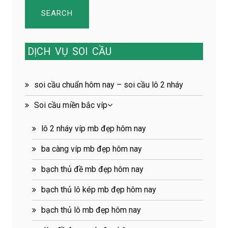
nay
SEARCH
DỊCH
VỤ
SOI
CẦU
soi cầu chuẩn hôm nay – soi cầu lô 2 nháy
Soi cầu miền bắc víp
lô 2 nháy víp mb đẹp hôm nay
ba càng víp mb đẹp hôm nay
bạch thủ đề mb đẹp hôm nay
bạch thủ lô kép mb đẹp hôm nay
bạch thủ lô mb đẹp hôm nay