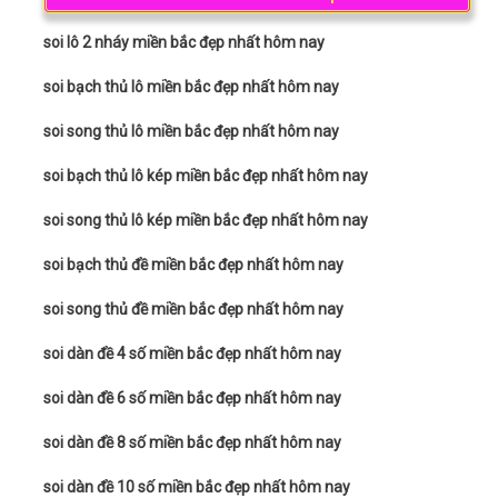
soi lô 2 nháy miền bắc đẹp nhất hôm nay
soi bạch thủ lô miền bắc đẹp nhất hôm nay
soi song thủ lô miền bắc đẹp nhất hôm nay
soi bạch thủ lô kép miền bắc đẹp nhất hôm nay
soi song thủ lô kép miền bắc đẹp nhất hôm nay
soi bạch thủ đề miền bắc đẹp nhất hôm nay
soi song thủ đề miền bắc đẹp nhất hôm nay
soi dàn đề 4 số miền bắc đẹp nhất hôm nay
soi dàn đề 6 số miền bắc đẹp nhất hôm nay
soi dàn đề 8 số miền bắc đẹp nhất hôm nay
soi dàn đề 10 số miền bắc đẹp nhất hôm nay