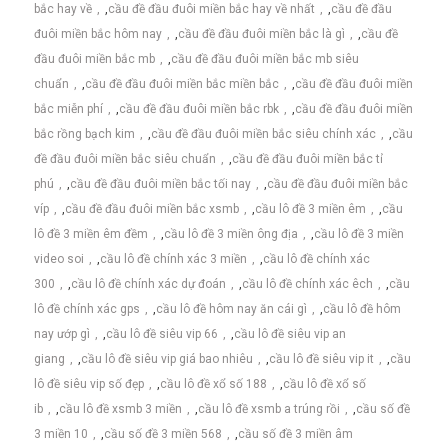
bắc hay về
,
cầu đề đầu đuôi miền bắc hay về nhất
,
cầu đề đầu
đuôi miền bắc hôm nay
,
cầu đề đầu đuôi miền bắc là gì
,
cầu đề
đầu đuôi miền bắc mb
,
cầu đề đầu đuôi miền bắc mb siêu
chuẩn
,
cầu đề đầu đuôi miền bắc miền bắc
,
cầu đề đầu đuôi miền
bắc miễn phí
,
cầu đề đầu đuôi miền bắc rbk
,
cầu đề đầu đuôi miền
bắc rồng bạch kim
,
cầu đề đầu đuôi miền bắc siêu chính xác
,
cầu
đề đầu đuôi miền bắc siêu chuẩn
,
cầu đề đầu đuôi miền bắc tỉ
phú
,
cầu đề đầu đuôi miền bắc tối nay
,
cầu đề đầu đuôi miền bắc
víp
,
cầu đề đầu đuôi miền bắc xsmb
,
cầu lô đề 3 miền êm
,
cầu
lô đề 3 miền êm đềm
,
cầu lô đề 3 miền ông địa
,
cầu lô đề 3 miền
video soi
,
cầu lô đề chính xác 3 miền
,
cầu lô đề chính xác
300
,
cầu lô đề chính xác dự đoán
,
cầu lô đề chính xác êch
,
cầu
lô đề chính xác gps
,
cầu lô đề hôm nay ăn cái gì
,
cầu lô đề hôm
nay ướp gì
,
cầu lô đề siêu vip 66
,
cầu lô đề siêu vip an
giang
,
cầu lô đề siêu vip giá bao nhiêu
,
cầu lô đề siêu vip it
,
cầu
lô đề siêu vip số đẹp
,
cầu lô đề xổ số 188
,
cầu lô đề xổ số
ib
,
cầu lô đề xsmb 3 miền
,
cầu lô đề xsmb a trúng rồi
,
cầu số đề
3 miền 10
,
cầu số đề 3 miền 568
,
cầu số đề 3 miền âm