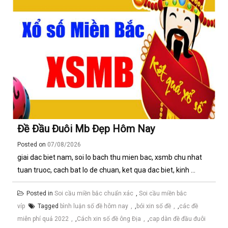
Đề Đầu Đuôi Mb Đẹp Hôm Nay
Posted on
07/08/2026
giai dac biet nam, soi lo bach thu mien bac, xsmb chu nhat
tuan truoc, cach bat lo de chuan, ket qua dac biet, kinh ...
Posted in
Soi cầu miền bắc chuẩn xác
,
Soi cầu miền bắc
víp
Tagged
bình luận số đề hôm nay
,
bói xin số đề
,
các đề
miễn phí quả 2022
,
Cách xin số đề ông Địa
,
cap dàn đề đầu đuôi