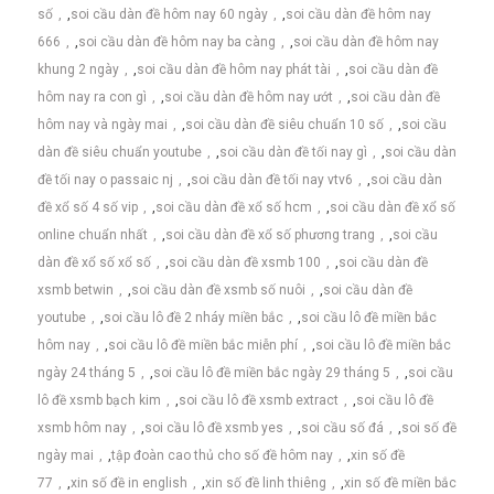
số
,
soi cầu dàn đề hôm nay 60 ngày
,
soi cầu dàn đề hôm nay
666
,
soi cầu dàn đề hôm nay ba càng
,
soi cầu dàn đề hôm nay
khung 2 ngày
,
soi cầu dàn đề hôm nay phát tài
,
soi cầu dàn đề
hôm nay ra con gì
,
soi cầu dàn đề hôm nay ướt
,
soi cầu dàn đề
hôm nay và ngày mai
,
soi cầu dàn đề siêu chuẩn 10 số
,
soi cầu
dàn đề siêu chuẩn youtube
,
soi cầu dàn đề tối nay gì
,
soi cầu dàn
đề tối nay o passaic nj
,
soi cầu dàn đề tối nay vtv6
,
soi cầu dàn
đề xổ số 4 số vip
,
soi cầu dàn đề xổ số hcm
,
soi cầu dàn đề xổ số
online chuẩn nhất
,
soi cầu dàn đề xổ số phương trang
,
soi cầu
dàn đề xổ số xổ số
,
soi cầu dàn đề xsmb 100
,
soi cầu dàn đề
xsmb betwin
,
soi cầu dàn đề xsmb số nuôi
,
soi cầu dàn đề
youtube
,
soi cầu lô đề 2 nháy miền bắc
,
soi cầu lô đề miền bắc
hôm nay
,
soi cầu lô đề miền bắc miễn phí
,
soi cầu lô đề miền bắc
ngày 24 tháng 5
,
soi cầu lô đề miền bắc ngày 29 tháng 5
,
soi cầu
lô đề xsmb bạch kim
,
soi cầu lô đề xsmb extract
,
soi cầu lô đề
xsmb hôm nay
,
soi cầu lô đề xsmb yes
,
soi cầu số đá
,
soi số đề
ngày mai
,
tập đoàn cao thủ cho số đề hôm nay
,
xin số đề
77
,
xin số đề in english
,
xin số đề linh thiêng
,
xin số đề miền bắc