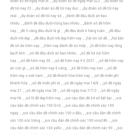
đoán số đề ngày mai ơi
,
dự đoán số đề ngày mai u23
,
dự đoán số
đề tối nay 23
,
dự đoán số đề tối nay duc
,
dự đoán số đề tối nay
real
,
dự đoán số đề tối nay số
,
đánh đề đầu đuôi an bao
nhiêu
,
đánh đề đầu đuôi trúng bao nhiêu
,
đánh số đề hôm
nay
,
đề 3 càng đầu đuôi là gì
,
đề đầu đuôi 6 hàng tuần
,
đề đầu
đuôi mb đẹp
,
đề đầu đuôi mb đẹp hôm nay
,
hài xin số đề
,
hội bàn
đề số de hôm nay
,
hôm nay đánh đề số mấy
,
lô đề hôm nay rồng
bạch kim
,
số đề đầu đuôi ăn bao nhiêu
,
số đề hà nội hôm
nay
,
số đề hôm nay 30
,
số đề hôm nay 9 6 2021
,
số đề hôm nay
ăn con gì
,
số đề hôm nay ê càng
,
số đề hôm nay iran
,
số đề
hôm nay o viet nam
,
số đề khánh hòa hôm nay
,
số đề miễn phí
khánh hòa
,
số đề miễn phí rẻ
,
số đề ngày mai 14/8
,
số đề ngày
mai 27
,
số đề ngày mai 28
,
số đề ngày mai 7/7/2
,
số đề ngày
mai hk
,
số lô đề đẹp hôm nay
,
soi cầu dàn đề 64 số bất bại
,
soi
cầu dàn đề chính xác 100 lô tô
,
soi cầu dàn đề chính xác 100
ngay
,
soi cầu dàn đề chính xác 100 ơ đầu
,
soi cầu dàn đề chính
xác 100 sóc trăng
,
soi cầu dàn đề chính xác 100 vina24h
,
soi
cầu dàn đề chính xác 100 yello
,
soi cầu dàn đề chính xác 90
,
soi