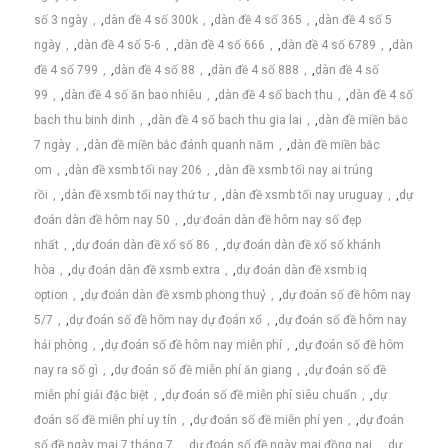
số 3 ngày
,
dàn đề 4 số 300k
,
dàn đề 4 số 365
,
dàn đề 4 số 5
ngày
,
dàn đề 4 số 5-6
,
dàn đề 4 số 666
,
dàn đề 4 số 6789
,
dàn
đề 4 số 799
,
dàn đề 4 số 88
,
dàn đề 4 số 888
,
dàn đề 4 số
99
,
dàn đề 4 số ăn bao nhiêu
,
dàn đề 4 số bach thu
,
dàn đề 4 số
bach thu binh dinh
,
dàn đề 4 số bach thu gia lai
,
dàn đề miền bắc
7 ngày
,
dàn đề miền bắc đánh quanh năm
,
dàn đề miền bắc
om
,
dàn đề xsmb tối nay 206
,
dàn đề xsmb tối nay ai trúng
rồi
,
dàn đề xsmb tối nay thứ tư
,
dàn đề xsmb tối nay uruguay
,
dự
đoán dàn đề hôm nay 50
,
dự đoán dàn đề hôm nay số đẹp
nhất
,
dự đoán dàn đề xổ số 86
,
dự đoán dàn đề xổ số khánh
hòa
,
dự đoán dàn đề xsmb extra
,
dự đoán dàn đề xsmb iq
option
,
dự đoán dàn đề xsmb phong thuỷ
,
dự đoán số đề hôm nay
5/7
,
dự đoán số đề hôm nay dự đoán xổ
,
dự đoán số đề hôm nay
hải phòng
,
dự đoán số đề hôm nay miễn phí
,
dự đoán số đề hôm
nay ra số gì
,
dự đoán số đề miễn phí ăn giang
,
dự đoán số đề
miễn phí giải đặc biệt
,
dự đoán số đề miễn phí siêu chuẩn
,
dự
đoán số đề miễn phí uy tín
,
dự đoán số đề miễn phí yen
,
dự đoán
số đề ngày mai 7 tháng 7
,
dự đoán số đề ngày mai đồng nai
,
dự