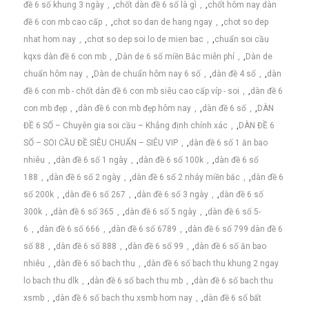
đề 6 số khung 3 ngày
,
chốt dàn đề 6 số là gì
,
chốt hôm nay dàn
đề 6 con mb cao cấp
,
chot so dan de hang ngay
,
chot so dep
nhat hom nay
,
chot so dep soi lo de mien bac
,
chuẩn soi cầu
kqxs dàn đề 6 con mb
,
Dàn de 6 số miền Bắc miễn phí
,
Dàn de
chuẩn hôm nay
,
Dàn de chuẩn hôm nay 6 số
,
dàn đề 4 số
,
dàn
đề 6 con mb - chốt dàn đề 6 con mb siêu cao cấp víp - soi
,
dàn đề 6
con mb đẹp
,
dàn đề 6 con mb đẹp hôm nay
,
dàn đề 6 số
,
DÀN
ĐỀ 6 SỐ – Chuyên gia soi cầu – Khẳng định chính xác
,
DÀN ĐỀ 6
SỐ – SOI CẦU ĐỀ SIÊU CHUẨN – SIÊU VIP
,
dàn đề 6 số 1 ăn bao
nhiêu
,
dàn đề 6 số 1 ngày
,
dàn đề 6 số 100k
,
dàn đề 6 số
188
,
dàn đề 6 số 2 ngày
,
dàn đề 6 số 2 nháy miền bắc
,
dàn đề 6
số 200k
,
dàn đề 6 số 267
,
dàn đề 6 số 3 ngày
,
dàn đề 6 số
300k
,
dàn đề 6 số 365
,
dàn đề 6 số 5 ngày
,
dàn đề 6 số 5-
6
,
dàn đề 6 số 666
,
dàn đề 6 số 6789
,
dàn đề 6 số 799 dàn đề 6
số 88
,
dàn đề 6 số 888
,
dàn đề 6 số 99
,
dàn đề 6 số ăn bao
nhiêu
,
dàn đề 6 số bach thu
,
dàn đề 6 số bach thu khung 2 ngay
lo bach thu dlk
,
dàn đề 6 số bach thu mb
,
dàn đề 6 số bach thu
xsmb
,
dàn đề 6 số bach thu xsmb hom nay
,
dàn đề 6 số bất