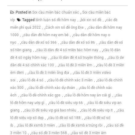
Posted in
Soi cầu miền bắc chuẩn xác
,
Soi cầu miền bắc
víp
Tagged
bình luận số đề hôm nay
,
bói xin số đề
,
các đề
miễn phí quả 2022
,
Cách xin số đề ông Địa
,
cầu dàn đề hôm nay
1000
,
cầu dàn đề hôm nay em bé
,
cầu dàn đề hôm nay o
nyc
,
cầu dàn đề xổ số 366
,
cầu dàn đề xổ số 86
,
cầu dàn đề xổ
số tiền giang
,
cầu lô dàn đề 4 số miền bắc hôm nay
,
cầu lô dàn
đề 4 số ngày hôm nay
,
cầu lô dàn đề 4 số truyền thống
,
cầu lô de
dàn đề 4 số chính xác 100
,
cầu lô đề 3 miền êm
,
cầu lô đề 3 miền
êm đềm
,
cầu lô đề 3 miền ông địa
,
cầu lô đề 3 miền video
soi
,
cầu lô đề 4 số
,
cầu lô đề chính xác 3 miền
,
cầu lô đề chính
xác 300
,
cầu lô đề chính xác dự đoán
,
cầu lô đề chính xác
êch
,
cầu lô đề chính xác gps
,
cầu lô đề hôm nay ăn cái gì
,
cầu
lô đề hôm nay ướp gì
,
cầu lô đề siêu vip 66
,
cầu lô đề siêu vip an
giang
,
cầu lô đề siêu vip giá bao nhiêu
,
cầu lô đề siêu vip it
,
cầu
lô đề siêu vip số đẹp
,
cầu lô đề xổ số 188
,
cầu lô đề xổ số
ib
,
cầu lô đề xsmb 3 miền
,
cầu lô đề xsmb a trúng rồi
,
cầu số đề
3 miền 10
,
cầu số đề 3 miền 568
,
cầu số đề 3 miền âm