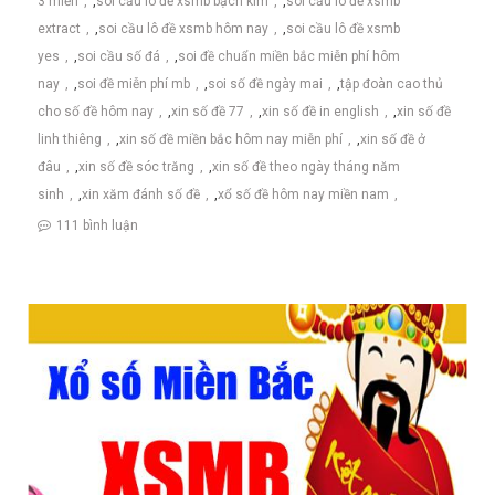
3 miền
,
soi cầu lô đề xsmb bạch kim
,
soi cầu lô đề xsmb
extract
,
soi cầu lô đề xsmb hôm nay
,
soi cầu lô đề xsmb
yes
,
soi cầu số đá
,
soi đề chuẩn miền bắc miễn phí hôm
nay
,
soi đề miễn phí mb
,
soi số đề ngày mai
,
tập đoàn cao thủ
cho số đề hôm nay
,
xin số đề 77
,
xin số đề in english
,
xin số đề
linh thiêng
,
xin số đề miền bắc hôm nay miễn phí
,
xin số đề ở
đâu
,
xin số đề sóc trăng
,
xin số đề theo ngày tháng năm
sinh
,
xin xăm đánh số đề
,
xổ số đề hôm nay miền nam
ở
111 bình luận
dàn
đề
4
con
mb
đẹp
hôm
nay