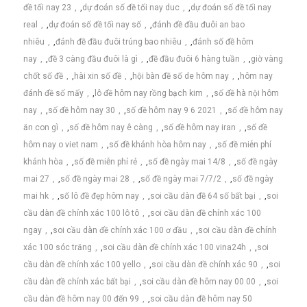
đề tối nay 23
,
dự đoán số đề tối nay duc
,
dự đoán số đề tối nay
real
,
dự đoán số đề tối nay số
,
đánh đề đầu đuôi an bao
nhiêu
,
đánh đề đầu đuôi trúng bao nhiêu
,
đánh số đề hôm
nay
,
đề 3 càng đầu đuôi là gì
,
đề đầu đuôi 6 hàng tuần
,
giờ vàng
chốt số đề
,
hài xin số đề
,
hội bàn đề số de hôm nay
,
hôm nay
đánh đề số mấy
,
lô đề hôm nay rồng bạch kim
,
số đề hà nội hôm
nay
,
số đề hôm nay 30
,
số đề hôm nay 9 6 2021
,
số đề hôm nay
ăn con gì
,
số đề hôm nay ê càng
,
số đề hôm nay iran
,
số đề
hôm nay o viet nam
,
số đề khánh hòa hôm nay
,
số đề miễn phí
khánh hòa
,
số đề miễn phí rẻ
,
số đề ngày mai 14/8
,
số đề ngày
mai 27
,
số đề ngày mai 28
,
số đề ngày mai 7/7/2
,
số đề ngày
mai hk
,
số lô đề đẹp hôm nay
,
soi cầu dàn đề 64 số bất bại
,
soi
cầu dàn đề chính xác 100 lô tô
,
soi cầu dàn đề chính xác 100
ngay
,
soi cầu dàn đề chính xác 100 ơ đầu
,
soi cầu dàn đề chính
xác 100 sóc trăng
,
soi cầu dàn đề chính xác 100 vina24h
,
soi
cầu dàn đề chính xác 100 yello
,
soi cầu dàn đề chính xác 90
,
soi
cầu dàn đề chính xác bất bại
,
soi cầu dàn đề hôm nay 00 00
,
soi
cầu dàn đề hôm nay 00 đến 99
,
soi cầu dàn đề hôm nay 50