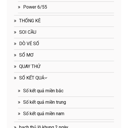
Power 6/55
THỐNG KÊ
SOI CẦU
DÒ VÉ SỐ
SỔ MƠ
QUAY THỬ
SỐ KẾT QUẢ
Số kết quả miền bắc
Số kết quả miền trung
Số kết quả miền nam
bạch thủ lô khung 2 ngày