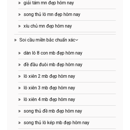
giải tám mn đẹp hôm nay
song thủ lô mn đẹp hôm nay
xíu chủ mn đẹp hôm nay
Soi cầu miền bắc chuẩn xác
dàn lô 8 con mb đẹp hôm nay
đề đầu đuôi mb đẹp hôm nay
lô xiên 2 mb đẹp hôm nay
lô xiên 3 mb đẹp hôm nay
lô xiên 4 mb đẹp hôm nay
song thủ đề mb đẹp hôm nay
song thủ lô kép mb đẹp hôm nay