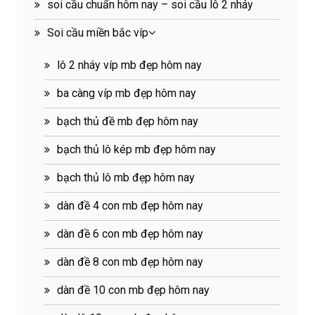
soi cầu chuẩn hôm nay – soi cầu lô 2 nháy
Soi cầu miền bắc víp
lô 2 nháy víp mb đẹp hôm nay
ba càng víp mb đẹp hôm nay
bạch thủ đề mb đẹp hôm nay
bạch thủ lô kép mb đẹp hôm nay
bạch thủ lô mb đẹp hôm nay
dàn đề 4 con mb đẹp hôm nay
dàn đề 6 con mb đẹp hôm nay
dàn đề 8 con mb đẹp hôm nay
dàn đề 10 con mb đẹp hôm nay