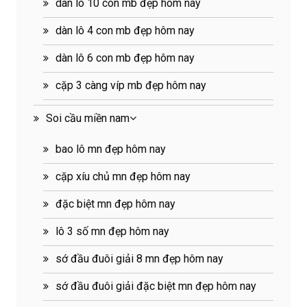
dàn lô 10 con mb đẹp hôm nay
dàn lô 4 con mb đẹp hôm nay
dàn lô 6 con mb đẹp hôm nay
cặp 3 càng víp mb đẹp hôm nay
Soi cầu miền nam
bao lô mn đẹp hôm nay
cặp xíu chủ mn đẹp hôm nay
đặc biệt mn đẹp hôm nay
lô 3 số mn đẹp hôm nay
sớ đầu đuôi giải 8 mn đẹp hôm nay
sớ đầu đuôi giải đặc biệt mn đẹp hôm nay