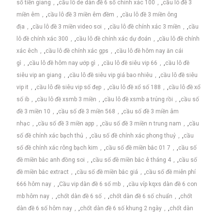
số tiền giang
,
cầu lô de dàn đề 6 số chính xác 100
,
cầu lô đề 3
miền êm
,
cầu lô đề 3 miền êm đềm
,
cầu lô đề 3 miền ông
địa
,
cầu lô đề 3 miền video soi
,
cầu lô đề chính xác 3 miền
,
cầu
lô đề chính xác 300
,
cầu lô đề chính xác dự đoán
,
cầu lô đề chính
xác êch
,
cầu lô đề chính xác gps
,
cầu lô đề hôm nay ăn cái
gì
,
cầu lô đề hôm nay ướp gì
,
cầu lô đề siêu vip 66
,
cầu lô đề
siêu vip an giang
,
cầu lô đề siêu vip giá bao nhiêu
,
cầu lô đề siêu
vip it
,
cầu lô đề siêu vip số đẹp
,
cầu lô đề xổ số 188
,
cầu lô đề xổ
số ib
,
cầu lô đề xsmb 3 miền
,
cầu lô đề xsmb a trúng rồi
,
cầu số
đề 3 miền 10
,
cầu số đề 3 miền 568
,
cầu số đề 3 miền âm
nhạc
,
cầu số đề 3 miền app
,
cầu số đề 3 miền n trung nam
,
cầu
số đề chính xác bạch thủ
,
cầu số đề chính xác phong thuỷ
,
cầu
số đề chính xác rông bạch kim
,
cầu số đề miền bắc 01 7
,
cầu số
đề miền bắc anh đồng soi
,
cầu số đề miền bắc ê tháng 4
,
cầu số
đề miền bắc extract
,
cầu số đề miền bắc giá
,
cầu số đề miễn phí
666 hôm nay
,
Cầu vip dàn đề 6 số mb
,
cầu víp kqxs dàn đề 6 con
mb hôm nay
,
chốt dàn đề 6 số
,
chốt dàn đề 6 số chuẩn
,
chốt
dàn đề 6 số hôm nay
,
chốt dàn đề 6 số khung 2 ngày
,
chốt dàn