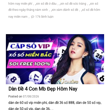
hôm nay miễn phí
,
xin số đề ở đâu
,
xin số đề sóc trăng
,
xin số
đề theo ngày tháng năm sinh
,
xin xăm đánh số đề
,
xổ số đề hôm
ở
nay miền nam
176 bình luận
dàn
đề
6
con
mb
đẹp
hôm
nay
Dàn Đề 4 Con Mb Đẹp Hôm Nay
Posted on
07/08/2026
dàn de 60 số víp miễn phí, dàn đề 36 số 888, dàn de 50 số vip,
dàn de 50 số víp, dan de 36, ...