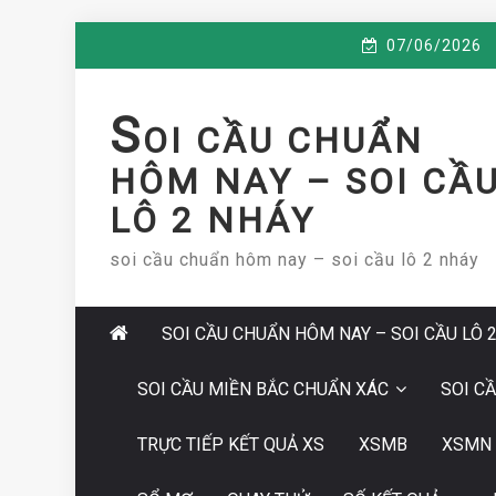
Skip
07/06/2026
to
content
S
OI CẦU CHUẨN
HÔM NAY – SOI CẦ
LÔ 2 NHÁY
soi cầu chuẩn hôm nay – soi cầu lô 2 nháy
SOI CẦU CHUẨN HÔM NAY – SOI CẦU LÔ 
SOI CẦU MIỀN BẮC CHUẨN XÁC
SOI C
TRỰC TIẾP KẾT QUẢ XS
XSMB
XSMN