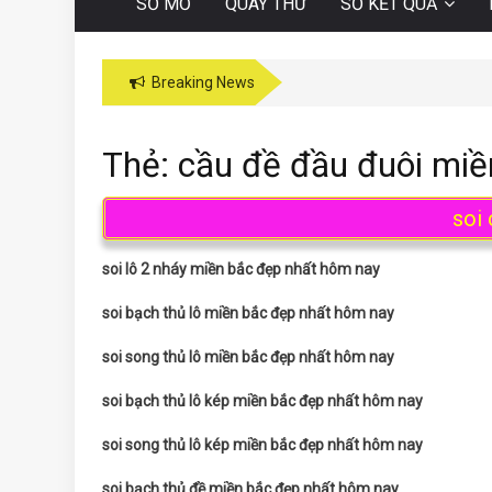
SỔ MƠ
QUAY THỬ
SỐ KẾT QUẢ
Breaking News
Thẻ:
cầu đề đầu đuôi miền
soi 
soi lô 2 nháy miền bắc đẹp nhất hôm nay
soi bạch thủ lô miền bắc đẹp nhất hôm nay
soi song thủ lô miền bắc đẹp nhất hôm nay
soi bạch thủ lô kép miền bắc đẹp nhất hôm nay
soi song thủ lô kép miền bắc đẹp nhất hôm nay
soi bạch thủ đề miền bắc đẹp nhất hôm nay