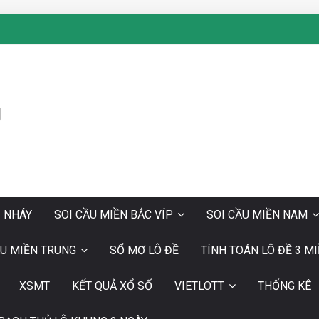
U
2 NHÁY
SOI CẦU MIỀN BẮC VÍP
SOI CẦU MIỀN NAM
ẦU MIỀN TRUNG
SỔ MƠ LÔ ĐỀ
TÍNH TOÁN LÔ ĐỀ 3 M
XSMT
KẾT QUẢ XỔ SỐ
VIETLOTT
THỐNG KÊ