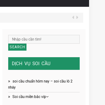
SEARCH
DỊCH
VỤ
SOI
CẦU
soi cầu chuẩn hôm nay – soi cầu lô 2
nháy
Soi cầu miền bắc víp