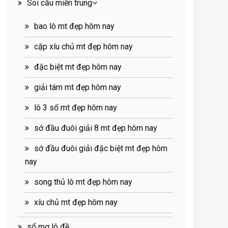
Soi cầu miền trung
bao lô mt đẹp hôm nay
cặp xíu chủ mt đẹp hôm nay
đặc biệt mt đẹp hôm nay
giải tám mt đẹp hôm nay
lô 3 số mt đẹp hôm nay
sớ đầu đuôi giải 8 mt đẹp hôm nay
sớ đầu đuôi giải đặc biệt mt đẹp hôm
nay
song thủ lô mt đẹp hôm nay
xíu chủ mt đẹp hôm nay
sổ mơ lô đề