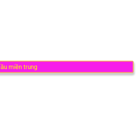
cầu miền trung