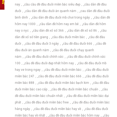
nay
,
cầu cầu đề đầu đuôi miền bắc siêu đẹp
,
cầu dàn đề đầu
đuôi
,
cầu dàn đề đầu đuôi ăn quanh năm
,
cau dàn đề đầu đuôi
binh dinh
,
cầu dàn đề đầu đuôi mb chơi trong ngày
,
cầu dàn đề
hôm nay 1000
,
cầu dàn đề hôm nay em bé
,
cầu dàn đề hôm
nay o nyc
,
cầu dàn đề xổ số 366
,
cầu dàn đề xổ số 86
,
cầu
dàn đề xổ số tiền giang
,
cầu đầu đuôi miền bắc
,
cầu đề đầu
đuôi
,
cầu đề đầu đuôi 3 ngày
,
cầu đề đầu đuôi 666
,
cầu đề
đầu đuôi ăn quanh năm
,
cầu đề đầu đuôi chạy quanh
năm
,
cầu đề đầu đuôi chính xác
,
cầu đề đầu đuôi chính xác
100
,
cầu đề đầu đuôi đẹp nhất hôm nay
,
cầu đề đầu đuôi mb
hay ve trong ngay
,
cầu đề đầu đuôi miền bắc
,
cầu đề đầu đuôi
miền bắc 247
,
cầu đề đầu đuôi miền bắc 666
,
cầu đề đầu đuôi
miền bắc 888
,
cầu đề đầu đuôi miền bắc bạch kim
,
cầu đề đầu
đuôi miền bắc cao cấp
,
cầu đề đầu đuôi miền bắc chuẩn
,
cầu
đề đầu đuôi miền bắc chuẩn nhất
,
cầu đề đầu đuôi miền bắc đại
phát
,
cầu đề đầu đuôi miền bắc free
,
cầu đề đầu đuôi miền bắc
hàng ngày
,
cầu đề đầu đuôi miền bắc hay về
,
cầu đề đầu đuôi
miền bắc hay về nhất
,
cầu đề đầu đuôi miền bắc hôm nay
,
cầu