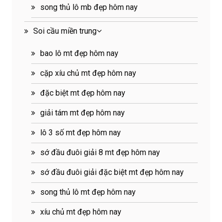
song thủ lô mb đẹp hôm nay
Soi cầu miền trung
bao lô mt đẹp hôm nay
cặp xíu chủ mt đẹp hôm nay
đặc biệt mt đẹp hôm nay
giải tám mt đẹp hôm nay
lô 3 số mt đẹp hôm nay
sớ đầu đuôi giải 8 mt đẹp hôm nay
sớ đầu đuôi giải đặc biệt mt đẹp hôm nay
song thủ lô mt đẹp hôm nay
xíu chủ mt đẹp hôm nay