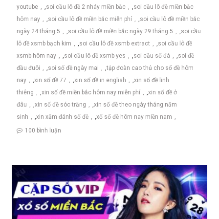
youtube
,
soi cầu lô đề 2 nháy miền bắc
,
soi cầu lô đề miền bắc
hôm nay
,
soi cầu lô đề miền bắc miễn phí
,
soi cầu lô đề miền bắc
ngày 24 tháng 5
,
soi cầu lô đề miền bắc ngày 29 tháng 5
,
soi cầu
lô đề xsmb bạch kim
,
soi cầu lô đề xsmb extract
,
soi cầu lô đề
xsmb hôm nay
,
soi cầu lô đề xsmb yes
,
soi cầu số đá
,
soi đề
đầu đuôi
,
soi số đề ngày mai
,
tập đoàn cao thủ cho số đề hôm
nay
,
xin số đề 77
,
xin số đề in english
,
xin số đề linh
thiêng
,
xin số đề miền bắc hôm nay miễn phí
,
xin số đề ở
đâu
,
xin số đề sóc trăng
,
xin số đề theo ngày tháng năm
sinh
,
xin xăm đánh số đề
,
xổ số đề hôm nay miền nam
ở
100 bình luận
đề
đầu
đuôi
mb
đẹp
hôm
nay