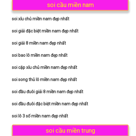
soi cầu miền nam
soi xỉu chủ miền nam đẹp nhất
soi giải đặc biệt miền nam đẹp nhất
soi giải 8 miền nam đẹp nhất
soi bao lô miền nam đẹp nhất
soi cặp xỉu chủ miền nam đẹp nhất
soi song thủ lô miền nam đẹp nhất
soi đầu đuôi giải 8 miền nam đẹp nhất
soi đầu đuôi đặc biệt miền nam đẹp nhất
soi lô 3 số miền nam đẹp nhất
soi cầu miền trung