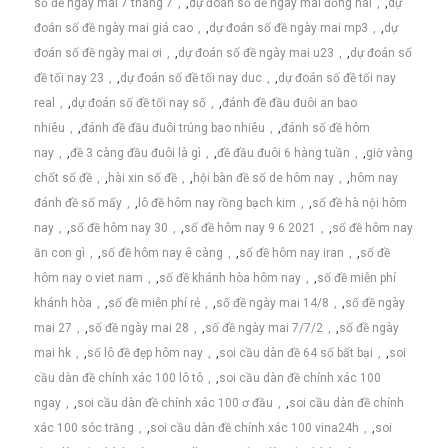
số đề ngày mai 7 tháng 7
,
dự đoán số đề ngày mai đồng nai
,
dự
đoán số đề ngày mai giá cao
,
dự đoán số đề ngày mai mp3
,
dự
đoán số đề ngày mai ơi
,
dự đoán số đề ngày mai u23
,
dự đoán số
đề tối nay 23
,
dự đoán số đề tối nay duc
,
dự đoán số đề tối nay
real
,
dự đoán số đề tối nay số
,
đánh đề đầu đuôi an bao
nhiêu
,
đánh đề đầu đuôi trúng bao nhiêu
,
đánh số đề hôm
nay
,
đề 3 càng đầu đuôi là gì
,
đề đầu đuôi 6 hàng tuần
,
giờ vàng
chốt số đề
,
hài xin số đề
,
hội bàn đề số de hôm nay
,
hôm nay
đánh đề số mấy
,
lô đề hôm nay rồng bạch kim
,
số đề hà nội hôm
nay
,
số đề hôm nay 30
,
số đề hôm nay 9 6 2021
,
số đề hôm nay
ăn con gì
,
số đề hôm nay ê càng
,
số đề hôm nay iran
,
số đề
hôm nay o viet nam
,
số đề khánh hòa hôm nay
,
số đề miễn phí
khánh hòa
,
số đề miễn phí rẻ
,
số đề ngày mai 14/8
,
số đề ngày
mai 27
,
số đề ngày mai 28
,
số đề ngày mai 7/7/2
,
số đề ngày
mai hk
,
số lô đề đẹp hôm nay
,
soi cầu dàn đề 64 số bất bại
,
soi
cầu dàn đề chính xác 100 lô tô
,
soi cầu dàn đề chính xác 100
ngay
,
soi cầu dàn đề chính xác 100 ơ đầu
,
soi cầu dàn đề chính
xác 100 sóc trăng
,
soi cầu dàn đề chính xác 100 vina24h
,
soi