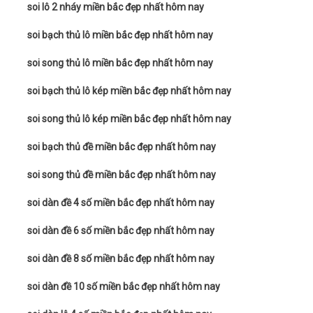
soi lô 2 nháy miền bắc đẹp nhất hôm nay
soi bạch thủ lô miền bắc đẹp nhất hôm nay
soi song thủ lô miền bắc đẹp nhất hôm nay
soi bạch thủ lô kép miền bắc đẹp nhất hôm nay
soi song thủ lô kép miền bắc đẹp nhất hôm nay
soi bạch thủ đề miền bắc đẹp nhất hôm nay
soi song thủ đề miền bắc đẹp nhất hôm nay
soi dàn đề 4 số miền bắc đẹp nhất hôm nay
soi dàn đề 6 số miền bắc đẹp nhất hôm nay
soi dàn đề 8 số miền bắc đẹp nhất hôm nay
soi dàn đề 10 số miền bắc đẹp nhất hôm nay