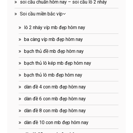
soi cầu chuẩn hôm nay – soi cầu lô 2 nháy
Soi cầu miền bắc víp
lô 2 nháy víp mb đẹp hôm nay
ba càng víp mb đẹp hôm nay
bạch thủ đề mb đẹp hôm nay
bạch thủ lô kép mb đẹp hôm nay
bạch thủ lô mb đẹp hôm nay
dàn đề 4 con mb đẹp hôm nay
dàn đề 6 con mb đẹp hôm nay
dàn đề 8 con mb đẹp hôm nay
dàn đề 10 con mb đẹp hôm nay