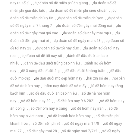
nay ra số gì
,
dự đoán số đề miễn phí ăn giang
,
dự đoán số đề
miễn phí giải đặc biệt
,
dự đoán số đề miễn phí siêu chuẩn
,
dự
đoán số đề miễn phí uy tín
,
dự đoán số đề miễn phí yen
,
dự đoán
số đề ngày mai 7 tháng 7
,
dự đoán số đề ngày mai đồng nai
,
dự
đoán số đề ngày mai giá cao
,
dự đoán số đề ngày mai mp3
,
dự
đoán số đề ngày mai ơi
,
dự đoán số đề ngày mai u23
,
dự đoán số
đề tối nay 23
,
dự đoán số đề tối nay duc
,
dự đoán số đề tối nay
real
,
dự đoán số đề tối nay số
,
đánh đề đầu đuôi an bao
nhiêu
,
đánh đề đầu đuôi trúng bao nhiêu
,
đánh số đề hôm
nay
,
đề 3 càng đầu đuôi là gì
,
đề đầu đuôi 6 hàng tuần
,
đề đầu
đuôi mb đẹp
,
đề đầu đuôi mb đẹp hôm nay
,
hài xin số đề
,
hội bàn
đề số de hôm nay
,
hôm nay đánh đề số mấy
,
lô đề hôm nay rồng
bạch kim
,
số đề đầu đuôi ăn bao nhiêu
,
số đề hà nội hôm
nay
,
số đề hôm nay 30
,
số đề hôm nay 9 6 2021
,
số đề hôm nay
ăn con gì
,
số đề hôm nay ê càng
,
số đề hôm nay iran
,
số đề
hôm nay o viet nam
,
số đề khánh hòa hôm nay
,
số đề miễn phí
khánh hòa
,
số đề miễn phí rẻ
,
số đề ngày mai 14/8
,
số đề ngày
mai 27
,
số đề ngày mai 28
,
số đề ngày mai 7/7/2
,
số đề ngày