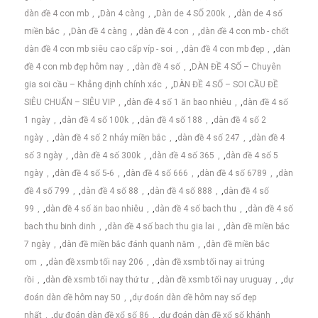
dàn đề 4 con mb
,
Dàn 4 càng
,
Dàn de 4 SỐ 200k
,
dàn de 4 số
miền bắc
,
Dàn đề 4 càng
,
dàn đề 4 con
,
dàn đề 4 con mb - chốt
dàn đề 4 con mb siêu cao cấp víp - soi
,
dàn đề 4 con mb đẹp
,
dàn
đề 4 con mb đẹp hôm nay
,
dàn đề 4 số
,
DÀN ĐỀ 4 SỐ – Chuyên
gia soi cầu – Khẳng định chính xác
,
DÀN ĐỀ 4 SỐ – SOI CẦU ĐỀ
SIÊU CHUẨN – SIÊU VIP
,
dàn đề 4 số 1 ăn bao nhiêu
,
dàn đề 4 số
1 ngày
,
dàn đề 4 số 100k
,
dàn đề 4 số 188
,
dàn đề 4 số 2
ngày
,
dàn đề 4 số 2 nháy miền bắc
,
dàn đề 4 số 247
,
dàn đề 4
số 3 ngày
,
dàn đề 4 số 300k
,
dàn đề 4 số 365
,
dàn đề 4 số 5
ngày
,
dàn đề 4 số 5-6
,
dàn đề 4 số 666
,
dàn đề 4 số 6789
,
dàn
đề 4 số 799
,
dàn đề 4 số 88
,
dàn đề 4 số 888
,
dàn đề 4 số
99
,
dàn đề 4 số ăn bao nhiêu
,
dàn đề 4 số bach thu
,
dàn đề 4 số
bach thu binh dinh
,
dàn đề 4 số bach thu gia lai
,
dàn đề miền bắc
7 ngày
,
dàn đề miền bắc đánh quanh năm
,
dàn đề miền bắc
om
,
dàn đề xsmb tối nay 206
,
dàn đề xsmb tối nay ai trúng
rồi
,
dàn đề xsmb tối nay thứ tư
,
dàn đề xsmb tối nay uruguay
,
dự
đoán dàn đề hôm nay 50
,
dự đoán dàn đề hôm nay số đẹp
nhất
,
dự đoán dàn đề xổ số 86
,
dự đoán dàn đề xổ số khánh