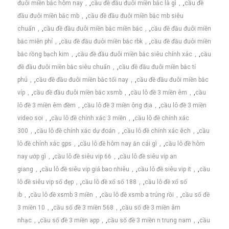
đuôi miền bắc hôm nay
,
cầu đề đầu đuôi miền bắc là gì
,
cầu đề
đầu đuôi miền bắc mb
,
cầu đề đầu đuôi miền bắc mb siêu
chuẩn
,
cầu đề đầu đuôi miền bắc miền bắc
,
cầu đề đầu đuôi miền
bắc miễn phí
,
cầu đề đầu đuôi miền bắc rbk
,
cầu đề đầu đuôi miền
bắc rồng bạch kim
,
cầu đề đầu đuôi miền bắc siêu chính xác
,
cầu
đề đầu đuôi miền bắc siêu chuẩn
,
cầu đề đầu đuôi miền bắc tỉ
phú
,
cầu đề đầu đuôi miền bắc tối nay
,
cầu đề đầu đuôi miền bắc
víp
,
cầu đề đầu đuôi miền bắc xsmb
,
cầu lô đề 3 miền êm
,
cầu
lô đề 3 miền êm đềm
,
cầu lô đề 3 miền ông địa
,
cầu lô đề 3 miền
video soi
,
cầu lô đề chính xác 3 miền
,
cầu lô đề chính xác
300
,
cầu lô đề chính xác dự đoán
,
cầu lô đề chính xác êch
,
cầu
lô đề chính xác gps
,
cầu lô đề hôm nay ăn cái gì
,
cầu lô đề hôm
nay ướp gì
,
cầu lô đề siêu vip 66
,
cầu lô đề siêu vip an
giang
,
cầu lô đề siêu vip giá bao nhiêu
,
cầu lô đề siêu vip it
,
cầu
lô đề siêu vip số đẹp
,
cầu lô đề xổ số 188
,
cầu lô đề xổ số
ib
,
cầu lô đề xsmb 3 miền
,
cầu lô đề xsmb a trúng rồi
,
cầu số đề
3 miền 10
,
cầu số đề 3 miền 568
,
cầu số đề 3 miền âm
nhạc
,
cầu số đề 3 miền app
,
cầu số đề 3 miền n trung nam
,
cầu