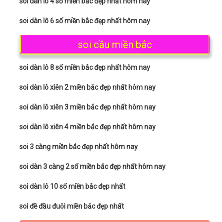
soi dàn lô 4 số miền bắc đẹp nhất hôm nay
soi dàn lô 6 số miền bắc đẹp nhất hôm nay
soi cầu miền bắc
soi dàn lô 8 số miền bắc đẹp nhất hôm nay
soi dàn lô xiên 2 miền bắc đẹp nhất hôm nay
soi dàn lô xiên 3 miền bắc đẹp nhất hôm nay
soi dàn lô xiên 4 miền bắc đẹp nhất hôm nay
soi 3 càng miền bắc đẹp nhất hôm nay
soi dàn 3 càng 2 số miền bắc đẹp nhất hôm nay
soi dàn lô 10 số miền bắc đẹp nhất
soi đề đầu đuôi miền bắc đẹp nhất