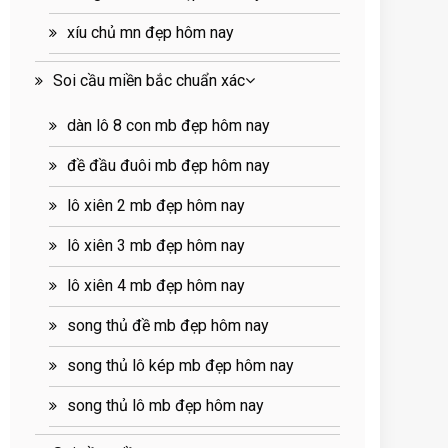
xíu chủ mn đẹp hôm nay
Soi cầu miền bắc chuẩn xác
dàn lô 8 con mb đẹp hôm nay
đề đầu đuôi mb đẹp hôm nay
lô xiên 2 mb đẹp hôm nay
lô xiên 3 mb đẹp hôm nay
lô xiên 4 mb đẹp hôm nay
song thủ đề mb đẹp hôm nay
song thủ lô kép mb đẹp hôm nay
song thủ lô mb đẹp hôm nay