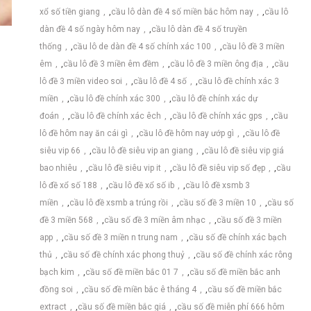
xổ số tiền giang
,
cầu lô dàn đề 4 số miền bắc hôm nay
,
cầu lô
dàn đề 4 số ngày hôm nay
,
cầu lô dàn đề 4 số truyền
thống
,
cầu lô de dàn đề 4 số chính xác 100
,
cầu lô đề 3 miền
êm
,
cầu lô đề 3 miền êm đềm
,
cầu lô đề 3 miền ông địa
,
cầu
lô đề 3 miền video soi
,
cầu lô đề 4 số
,
cầu lô đề chính xác 3
miền
,
cầu lô đề chính xác 300
,
cầu lô đề chính xác dự
đoán
,
cầu lô đề chính xác êch
,
cầu lô đề chính xác gps
,
cầu
lô đề hôm nay ăn cái gì
,
cầu lô đề hôm nay ướp gì
,
cầu lô đề
siêu vip 66
,
cầu lô đề siêu vip an giang
,
cầu lô đề siêu vip giá
bao nhiêu
,
cầu lô đề siêu vip it
,
cầu lô đề siêu vip số đẹp
,
cầu
lô đề xổ số 188
,
cầu lô đề xổ số ib
,
cầu lô đề xsmb 3
miền
,
cầu lô đề xsmb a trúng rồi
,
cầu số đề 3 miền 10
,
cầu số
đề 3 miền 568
,
cầu số đề 3 miền âm nhạc
,
cầu số đề 3 miền
app
,
cầu số đề 3 miền n trung nam
,
cầu số đề chính xác bạch
thủ
,
cầu số đề chính xác phong thuỷ
,
cầu số đề chính xác rông
bạch kim
,
cầu số đề miền bắc 01 7
,
cầu số đề miền bắc anh
đồng soi
,
cầu số đề miền bắc ê tháng 4
,
cầu số đề miền bắc
extract
,
cầu số đề miền bắc giá
,
cầu số đề miễn phí 666 hôm