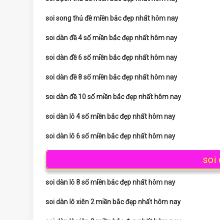
soi song thủ đề miền bắc đẹp nhất hôm nay
soi dàn đề 4 số miền bắc đẹp nhất hôm nay
soi dàn đề 6 số miền bắc đẹp nhất hôm nay
soi dàn đề 8 số miền bắc đẹp nhất hôm nay
soi dàn đề 10 số miền bắc đẹp nhất hôm nay
soi dàn lô 4 số miền bắc đẹp nhất hôm nay
soi dàn lô 6 số miền bắc đẹp nhất hôm nay
soi
soi dàn lô 8 số miền bắc đẹp nhất hôm nay
soi dàn lô xiên 2 miền bắc đẹp nhất hôm nay