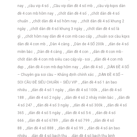
nay
,
cầu vip 4 số
,
Cầu vip dàn đề 4 số mb
,
cầu víp kqxs dàn
đề 4 con mb hôm nay
,
chốt dàn đề 4 số
,
chốt dàn đề 4 số
chuẩn
,
chốt dàn đề 4 số hôm nay
,
chốt dàn đề 4 số khung 2
ngày
,
chốt dàn đề 4 số khung 3 ngày
,
chốt dàn đề 4 số là
gì
,
chốt hôm nay dàn đề 4 con mb cao cấp
,
chuẩn soi cầu kqxs
dàn đề 4 con mb
,
Dàn 4 càng
,
Dàn de 4 SỐ 200k
,
dàn de 4 số
miền bắc
,
Dàn đề 4 càng
,
dàn đề 4 con
,
dàn đề 4 con mb -
chốt dàn đề 4 con mb siêu cao cấp víp - soi
,
dàn đề 4 con mb
đẹp
,
dàn đề 4 con mb đẹp hôm nay
,
dàn đề 4 số
,
DÀN ĐỀ 4 SỐ
– Chuyên gia soi cầu – Khẳng định chính xác
,
DÀN ĐỀ 4 SỐ –
SOI CẦU ĐỀ SIÊU CHUẨN – SIÊU VIP
,
dàn đề 4 số 1 ăn bao
nhiêu
,
dàn đề 4 số 1 ngày
,
dàn đề 4 số 100k
,
dàn đề 4 số
188
,
dàn đề 4 số 2 ngày
,
dàn đề 4 số 2 nháy miền bắc
,
dàn đề
4 số 247
,
dàn đề 4 số 3 ngày
,
dàn đề 4 số 300k
,
dàn đề 4 số
365
,
dàn đề 4 số 5 ngày
,
dàn đề 4 số 5-6
,
dàn đề 4 số
666
,
dàn đề 4 số 6789
,
dàn đề 4 số 799
,
dàn đề 4 số
88
,
dàn đề 4 số 888
,
dàn đề 4 số 99
,
dàn đề 4 số ăn bao
nhiêu
,
dàn đề 4 số bach thu
,
dàn đề 4 số bach thu binh