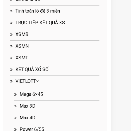
Tính toán lô đề 3 miền
TRỰC TIẾP KẾT QUẢ XS
XSMB
XSMN
XSMT
KẾT QUẢ XỔ SỐ
VIETLOTT
Mega 6×45
Max 3D
Max 4D
Power 6/55