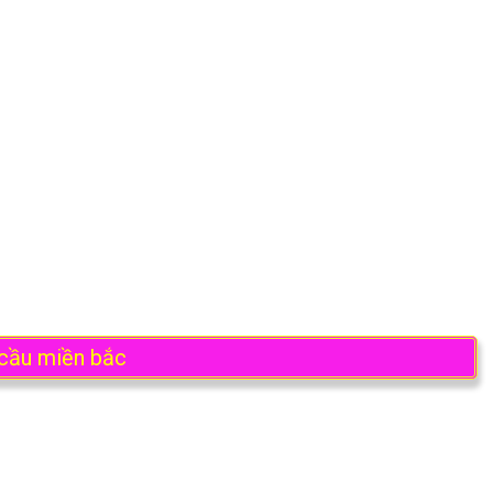
 cầu miền bắc