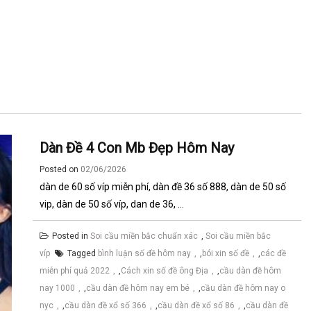
Dàn Đề 4 Con Mb Đẹp Hôm Nay
Posted on
02/06/2026
dàn de 60 số víp miễn phí, dàn đề 36 số 888, dàn de 50 số
vip, dàn de 50 số víp, dan de 36, ...
Posted in
Soi cầu miền bắc chuẩn xác
,
Soi cầu miền bắc
víp
Tagged
bình luận số đề hôm nay
,
bói xin số đề
,
các đề
miễn phí quả 2022
,
Cách xin số đề ông Địa
,
cầu dàn đề hôm
nay 1000
,
cầu dàn đề hôm nay em bé
,
cầu dàn đề hôm nay o
nyc
,
cầu dàn đề xổ số 366
,
cầu dàn đề xổ số 86
,
cầu dàn đề