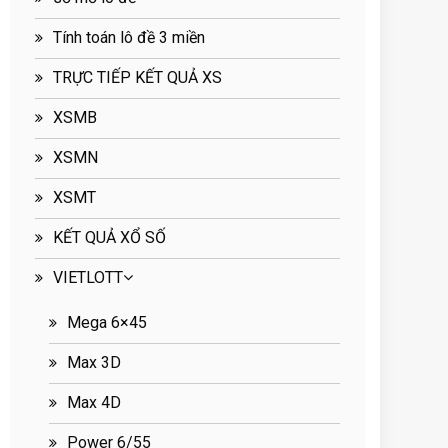
Tính toán lô đề 3 miền
TRỰC TIẾP KẾT QUẢ XS
XSMB
XSMN
XSMT
KẾT QUẢ XỔ SỐ
VIETLOTT
Mega 6×45
Max 3D
Max 4D
Power 6/55