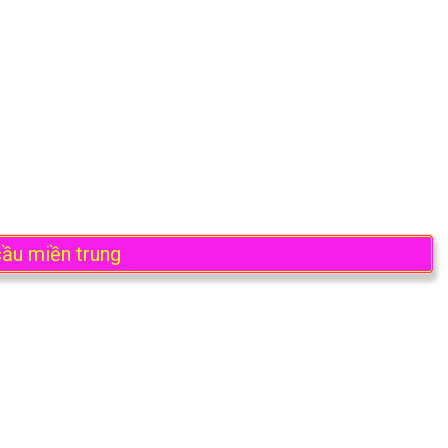
cầu miền trung