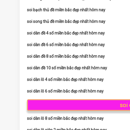
soi bạch thủ đề miền bắc đẹp nhất hôm nay
soi song thủ đề miền bắc đẹp nhất hôm nay
soi dàn đề 4 số miền bắc đẹp nhất hôm nay
soi dàn đề 6 số miền bắc đẹp nhất hôm nay
soi dàn đề 8 số miền bắc đẹp nhất hôm nay
soi dàn đề 10 số miền bắc đẹp nhất hôm nay
soi dàn lô 4 số miền bắc đẹp nhất hôm nay
soi dàn lô 6 số miền bắc đẹp nhất hôm nay
soi
soi dàn lô 8 số miền bắc đẹp nhất hôm nay