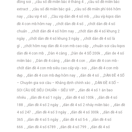
đồng soi
,
cầu số đề miền bắc ê tháng 4
,
cầu số đề miền bắc
extract
,
cầu số đề miền bắc giá
,
cầu số đề miễn phí 666 hôm
nay
,
cầu vip 4 số
,
Cầu vip dàn đề 4 số mb
,
cầu víp kqxs dàn
đề 4 con mb hôm nay
,
chốt dàn đề 4 số
,
chốt dàn đề 4 số
chuẩn
,
chốt dàn đề 4 số hôm nay
,
chốt dàn đề 4 số khung 2
ngày
,
chốt dàn đề 4 số khung 3 ngày
,
chốt dàn đề 4 số là
gì
,
chốt hôm nay dàn đề 4 con mb cao cấp
,
chuẩn soi cầu kqxs
dàn đề 4 con mb
,
Dàn 4 càng
,
Dàn de 4 SỐ 200k
,
dàn de 4 số
miền bắc
,
Dàn đề 4 càng
,
dàn đề 4 con
,
dàn đề 4 con mb -
chốt dàn đề 4 con mb siêu cao cấp víp - soi
,
dàn đề 4 con mb
đẹp
,
dàn đề 4 con mb đẹp hôm nay
,
dàn đề 4 số
,
DÀN ĐỀ 4 SỐ
– Chuyên gia soi cầu – Khẳng định chính xác
,
DÀN ĐỀ 4 SỐ –
SOI CẦU ĐỀ SIÊU CHUẨN – SIÊU VIP
,
dàn đề 4 số 1 ăn bao
nhiêu
,
dàn đề 4 số 1 ngày
,
dàn đề 4 số 100k
,
dàn đề 4 số
188
,
dàn đề 4 số 2 ngày
,
dàn đề 4 số 2 nháy miền bắc
,
dàn đề
4 số 247
,
dàn đề 4 số 3 ngày
,
dàn đề 4 số 300k
,
dàn đề 4 số
365
,
dàn đề 4 số 5 ngày
,
dàn đề 4 số 5-6
,
dàn đề 4 số
666
,
dàn đề 4 số 6789
,
dàn đề 4 số 799
,
dàn đề 4 số