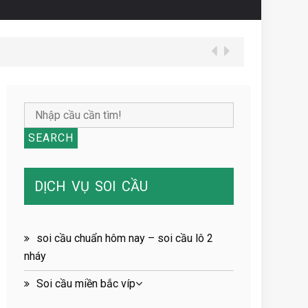
SEARCH
DỊCH
VỤ
SOI
CẦU
soi cầu chuẩn hôm nay – soi cầu lô 2
nháy
Soi cầu miền bắc víp