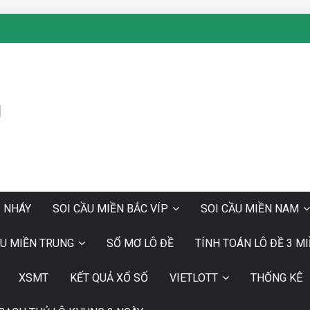
U
2 NHÁY
SOI CẦU MIỀN BẮC VÍP
SOI CẦU MIỀN NAM
ẦU MIỀN TRUNG
SỔ MƠ LÔ ĐỀ
TÍNH TOÁN LÔ ĐỀ 3 M
XSMT
KẾT QUẢ XỔ SỐ
VIETLOTT
THỐNG KÊ