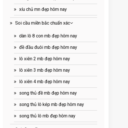
xíu chủ mn đẹp hôm nay
Soi cầu miền bắc chuẩn xác
dàn lô 8 con mb đẹp hôm nay
đề đầu đuôi mb đẹp hôm nay
lô xiên 2 mb đẹp hôm nay
lô xiên 3 mb đẹp hôm nay
lô xiên 4 mb đẹp hôm nay
song thủ đề mb đẹp hôm nay
song thủ lô kép mb đẹp hôm nay
song thủ lô mb đẹp hôm nay