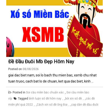
Đề Đầu Đuôi Mb Đẹp Hôm Nay
Posted on
08/08/2026
giai dac biet nam, soi lo bach thu mien bac, xsmb chu nhat
tuan truoc, cach bat lo de chuan, ket qua dac biet, kinh ...
Posted in
Soi cầu miền bắc chuẩn xác
,
Soi cầu miền bắc
víp
Tagged
bình luận số đề hôm nay
,
bói xin số đề
,
các đề
miễn phí quả 2022
,
Cách xin số đề ông Địa
,
cap dàn đề đầu đuôi