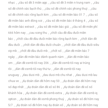
nhạc
,
cầu số đề 3 miền app
,
cầu số đề 3 miền n trung nam
,
cầu
số đề chính xác bạch thủ
,
cầu số đề chính xác phong thuỷ
,
cầu
số đề chính xác rông bạch kim
,
cầu số đề miền bắc 01 7
,
cầu số
đề miền bắc anh đồng soi
,
cầu số đề miền bắc ê tháng 4
,
cầu số
đề miền bắc extract
,
cầu số đề miền bắc giá
,
cầu số đề miễn phí
666 hôm nay
,
cau song thu
,
chốt cầu đề đầu đuôi miền
bắc
,
chốt cầu đề đầu đuôi miền bắc rồng bạch kim
,
chốt dàn đề
đầu đuôi
,
chốt dàn đề đầu đuôi chuẩn
,
chốt dàn đề đầu đuôi siêu
vip mb
,
chốt đề đầu đuôi mb
,
chốt số
,
dàn đề miền bắc 7
ngày
,
dàn đề miền bắc đánh quanh năm
,
dàn đề miền bắc
om
,
dàn đề xsmb tối nay 206
,
dàn đề xsmb tối nay ai trúng
rồi
,
dàn đề xsmb tối nay thứ tư
,
dàn đề xsmb tối nay
uruguay
,
dau duoi mb
,
dau duoi mb chu nhat
,
dau duoi mb lau
chua ve
,
dự đoán dàn đề hôm nay 50
,
dự đoán dàn đề hôm nay
số đẹp nhất
,
dự đoán dàn đề xổ số 86
,
dự đoán dàn đề xổ số
khánh hòa
,
dự đoán dàn đề xsmb extra
,
dự đoán dàn đề xsmb iq
option
,
dự đoán dàn đề xsmb phong thuỷ
,
dự đoán số đề hôm nay
5/7
,
dự đoán số đề hôm nay dự đoán xổ
,
dự đoán số đề hôm nay