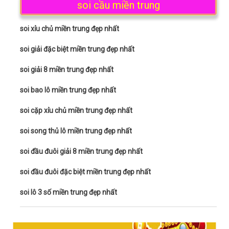
soi cầu miền trung
soi xỉu chủ miền trung đẹp nhất
soi giải đặc biệt miền trung đẹp nhất
soi giải 8 miền trung đẹp nhất
soi bao lô miền trung đẹp nhất
soi cặp xỉu chủ miền trung đẹp nhất
soi song thủ lô miền trung đẹp nhất
soi đầu đuôi giải 8 miền trung đẹp nhất
soi đầu đuôi đặc biệt miền trung đẹp nhất
soi lô 3 số miền trung đẹp nhất