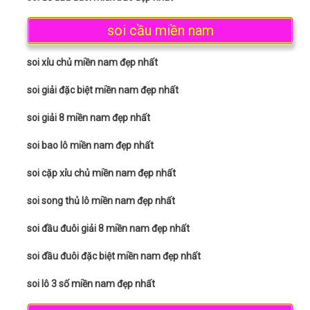
soi cầu miền nam
soi xỉu chủ miền nam đẹp nhất
soi giải đặc biệt miền nam đẹp nhất
soi giải 8 miền nam đẹp nhất
soi bao lô miền nam đẹp nhất
soi cặp xỉu chủ miền nam đẹp nhất
soi song thủ lô miền nam đẹp nhất
soi đầu đuôi giải 8 miền nam đẹp nhất
soi đầu đuôi đặc biệt miền nam đẹp nhất
soi lô 3 số miền nam đẹp nhất