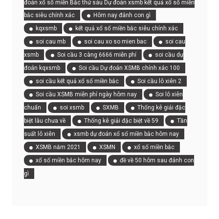
đoán xổ số miền Bắc thứ sáu Dự đoán xsmb kết quả xổ số miền
bắc siêu chính xác
Hôm nay đánh con gì
kqxsmb
kết quả xổ số miền bắc siêu chính xác
soi cau mb
soi cau xo so mien bac
soi cau
xsmb
Soi cầu 3 càng 6666 miễn phí
soi cầu dự
đoán kqxsmb
Soi cầu Dự đoán XSMB chính xác 100
soi cầu kết quả xổ số miền bắc
Soi cầu lô xiên 2
Soi cầu XSMB miễn phí ngày hôm nay
Soi lô xiên
chuẩn
soi xsmb
SXMB
Thống kê giải đặc
biệt lâu chưa về
Thống kê giải đặc biệt về 59
Tần
suất lô xiên
xsmb dự đoán xổ số miền bắc hôm nay
XSMB năm 2021
XSMN
xổ số miền bắc
xổ số miền bắc hôm nay
đề về 50 hôm sau đánh con
gì