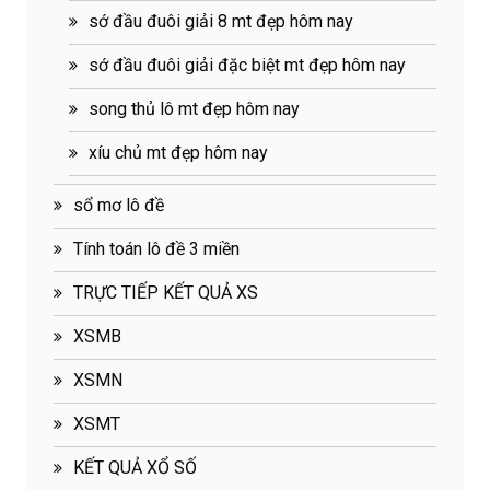
sớ đầu đuôi giải 8 mt đẹp hôm nay
sớ đầu đuôi giải đặc biệt mt đẹp hôm nay
song thủ lô mt đẹp hôm nay
xíu chủ mt đẹp hôm nay
sổ mơ lô đề
Tính toán lô đề 3 miền
TRỰC TIẾP KẾT QUẢ XS
XSMB
XSMN
XSMT
KẾT QUẢ XỔ SỐ