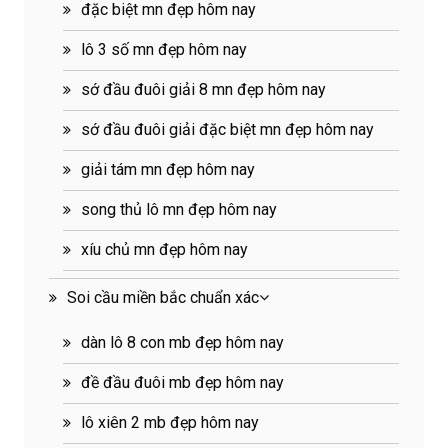
đặc biệt mn đẹp hôm nay
lô 3 số mn đẹp hôm nay
sớ đầu đuôi giải 8 mn đẹp hôm nay
sớ đầu đuôi giải đặc biệt mn đẹp hôm nay
giải tám mn đẹp hôm nay
song thủ lô mn đẹp hôm nay
xíu chủ mn đẹp hôm nay
Soi cầu miền bắc chuẩn xác
dàn lô 8 con mb đẹp hôm nay
đề đầu đuôi mb đẹp hôm nay
lô xiên 2 mb đẹp hôm nay