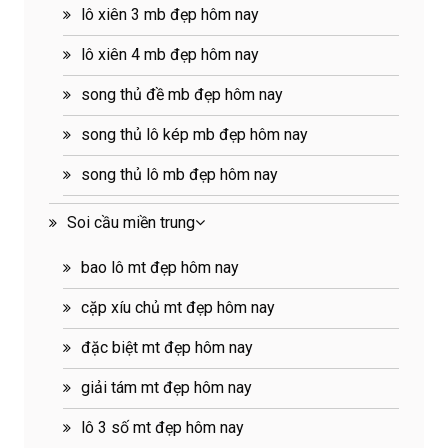
lô xiên 3 mb đẹp hôm nay
lô xiên 4 mb đẹp hôm nay
song thủ đề mb đẹp hôm nay
song thủ lô kép mb đẹp hôm nay
song thủ lô mb đẹp hôm nay
Soi cầu miền trung
bao lô mt đẹp hôm nay
cặp xíu chủ mt đẹp hôm nay
đặc biệt mt đẹp hôm nay
giải tám mt đẹp hôm nay
lô 3 số mt đẹp hôm nay