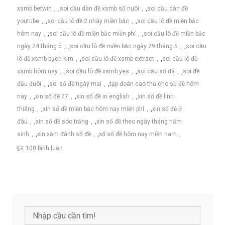
xsmb betwin
,
soi cầu dàn đề xsmb số nuôi
,
soi cầu dàn đề
youtube
,
soi cầu lô đề 2 nháy miền bắc
,
soi cầu lô đề miền bắc
hôm nay
,
soi cầu lô đề miền bắc miễn phí
,
soi cầu lô đề miền bắc
ngày 24 tháng 5
,
soi cầu lô đề miền bắc ngày 29 tháng 5
,
soi cầu
lô đề xsmb bạch kim
,
soi cầu lô đề xsmb extract
,
soi cầu lô đề
xsmb hôm nay
,
soi cầu lô đề xsmb yes
,
soi cầu số đá
,
soi đề
đầu đuôi
,
soi số đề ngày mai
,
tập đoàn cao thủ cho số đề hôm
nay
,
xin số đề 77
,
xin số đề in english
,
xin số đề linh
thiêng
,
xin số đề miền bắc hôm nay miễn phí
,
xin số đề ở
đâu
,
xin số đề sóc trăng
,
xin số đề theo ngày tháng năm
sinh
,
xin xăm đánh số đề
,
xổ số đề hôm nay miền nam
ở
100 bình luận
đề
đầu
đuôi
mb
đẹp
hôm