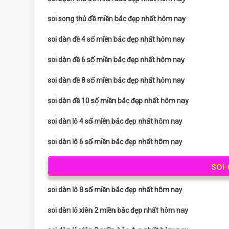
soi song thủ đề miền bắc đẹp nhất hôm nay
soi dàn đề 4 số miền bắc đẹp nhất hôm nay
soi dàn đề 6 số miền bắc đẹp nhất hôm nay
soi dàn đề 8 số miền bắc đẹp nhất hôm nay
soi dàn đề 10 số miền bắc đẹp nhất hôm nay
soi dàn lô 4 số miền bắc đẹp nhất hôm nay
soi dàn lô 6 số miền bắc đẹp nhất hôm nay
soi
soi dàn lô 8 số miền bắc đẹp nhất hôm nay
soi dàn lô xiên 2 miền bắc đẹp nhất hôm nay