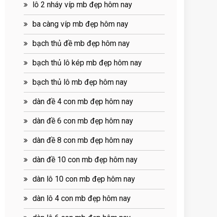
lô 2 nháy víp mb đẹp hôm nay
ba càng víp mb đẹp hôm nay
bạch thủ đề mb đẹp hôm nay
bạch thủ lô kép mb đẹp hôm nay
bạch thủ lô mb đẹp hôm nay
dàn đề 4 con mb đẹp hôm nay
dàn đề 6 con mb đẹp hôm nay
dàn đề 8 con mb đẹp hôm nay
dàn đề 10 con mb đẹp hôm nay
dàn lô 10 con mb đẹp hôm nay
dàn lô 4 con mb đẹp hôm nay