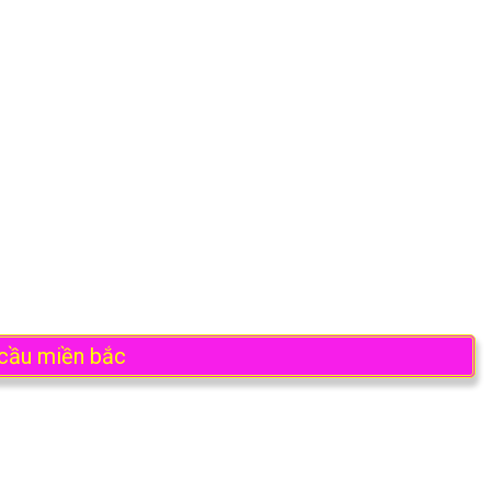
 cầu miền bắc