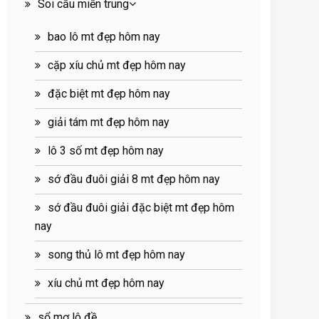
Soi cầu miền trung
bao lô mt đẹp hôm nay
cặp xíu chủ mt đẹp hôm nay
đặc biệt mt đẹp hôm nay
giải tám mt đẹp hôm nay
lô 3 số mt đẹp hôm nay
sớ đầu đuôi giải 8 mt đẹp hôm nay
sớ đầu đuôi giải đặc biệt mt đẹp hôm
nay
song thủ lô mt đẹp hôm nay
xíu chủ mt đẹp hôm nay
sổ mơ lô đề