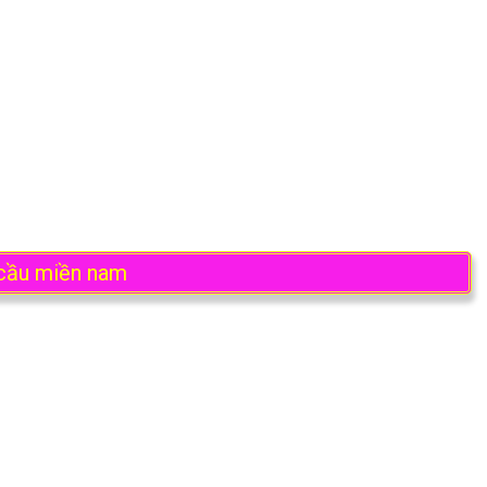
 cầu miền nam