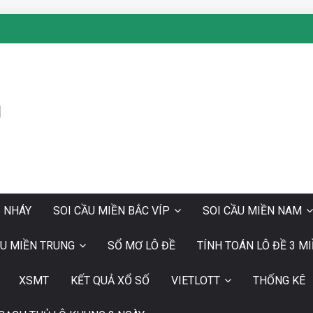
U
2 NHÁY
SOI CẦU MIỀN BẮC VÍP
SOI CẦU MIỀN NAM
ẦU MIỀN TRUNG
SỔ MƠ LÔ ĐỀ
TÍNH TOÁN LÔ ĐỀ 3 M
XSMT
KẾT QUẢ XỔ SỐ
VIETLOTT
THỐNG KÊ