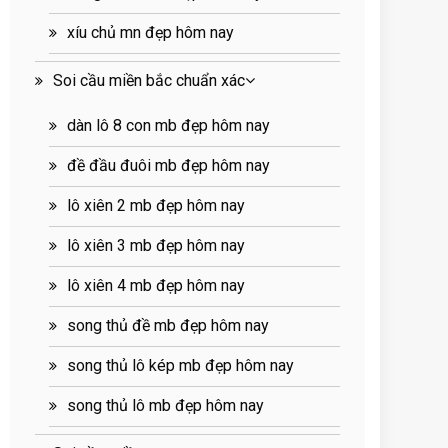
xíu chủ mn đẹp hôm nay
Soi cầu miền bắc chuẩn xác
dàn lô 8 con mb đẹp hôm nay
đề đầu đuôi mb đẹp hôm nay
lô xiên 2 mb đẹp hôm nay
lô xiên 3 mb đẹp hôm nay
lô xiên 4 mb đẹp hôm nay
song thủ đề mb đẹp hôm nay
song thủ lô kép mb đẹp hôm nay
song thủ lô mb đẹp hôm nay