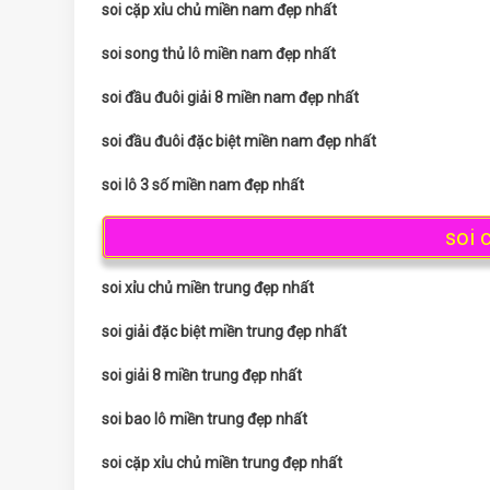
soi cặp xỉu chủ miền nam đẹp nhất
soi song thủ lô miền nam đẹp nhất
soi đầu đuôi giải 8 miền nam đẹp nhất
soi đầu đuôi đặc biệt miền nam đẹp nhất
soi lô 3 số miền nam đẹp nhất
soi 
soi xỉu chủ miền trung đẹp nhất
soi giải đặc biệt miền trung đẹp nhất
soi giải 8 miền trung đẹp nhất
soi bao lô miền trung đẹp nhất
soi cặp xỉu chủ miền trung đẹp nhất