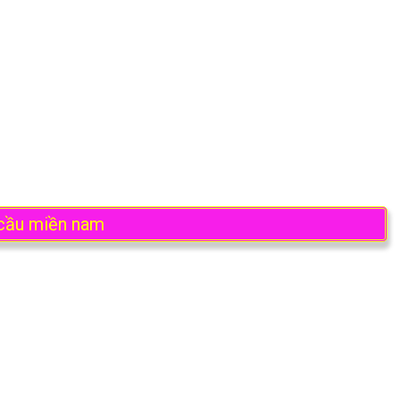
 cầu miền nam