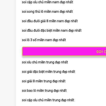
soi cặp xỉu chủ miền nam đẹp nhất
soi song thủ lô miền nam đẹp nhất
soi đầu đuôi giải 8 miền nam đẹp nhất
soi đầu đuôi đặc biệt miền nam đẹp nhất
soi lô 3 số miền nam đẹp nhất
soi 
soi xỉu chủ miền trung đẹp nhất
soi giải đặc biệt miền trung đẹp nhất
soi giải 8 miền trung đẹp nhất
soi bao lô miền trung đẹp nhất
soi cặp xỉu chủ miền trung đẹp nhất