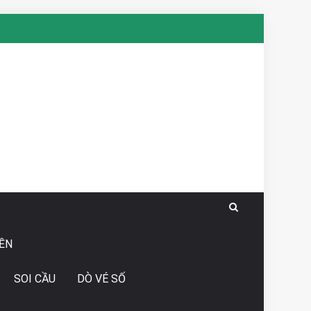
IỀN
SOI CẦU
DÒ VÉ SỐ