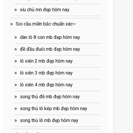
xíu chủ mn đẹp hôm nay
Soi cầu miền bắc chuẩn xác
dàn lô 8 con mb đẹp hôm nay
đề đầu đuôi mb đẹp hôm nay
lô xiên 2 mb đẹp hôm nay
lô xiên 3 mb đẹp hôm nay
lô xiên 4 mb đẹp hôm nay
song thủ đề mb đẹp hôm nay
song thủ lô kép mb đẹp hôm nay
song thủ lô mb đẹp hôm nay