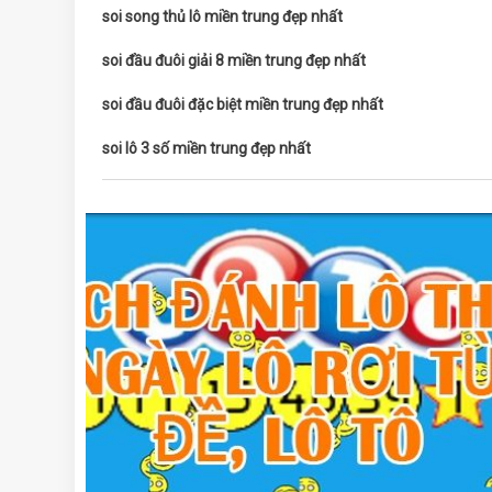
soi song thủ lô miền trung đẹp nhất
soi đầu đuôi giải 8 miền trung đẹp nhất
soi đầu đuôi đặc biệt miền trung đẹp nhất
soi lô 3 số miền trung đẹp nhất