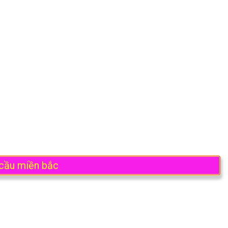
 cầu miền bắc