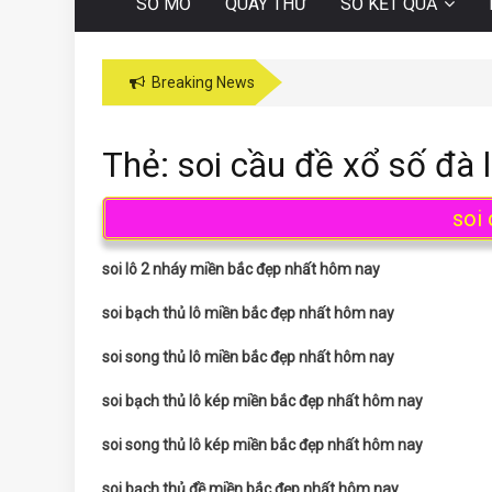
SỔ MƠ
QUAY THỬ
SỐ KẾT QUẢ
Breaking News
Thẻ:
soi cầu đề xổ số đà l
soi 
soi lô 2 nháy miền bắc đẹp nhất hôm nay
soi bạch thủ lô miền bắc đẹp nhất hôm nay
soi song thủ lô miền bắc đẹp nhất hôm nay
soi bạch thủ lô kép miền bắc đẹp nhất hôm nay
soi song thủ lô kép miền bắc đẹp nhất hôm nay
soi bạch thủ đề miền bắc đẹp nhất hôm nay