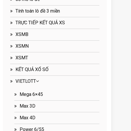
Tính toán lô đề 3 miền
TRỰC TIẾP KẾT QUẢ XS
XSMB
XSMN
XSMT
KẾT QUẢ XỔ SỐ
VIETLOTT
Mega 6×45
Max 3D
Max 4D
Power 6/55