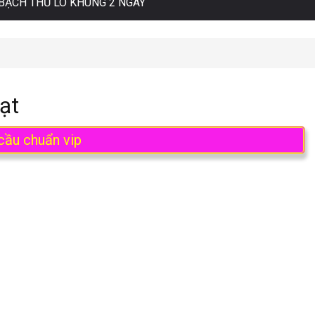
BẠCH THỦ LÔ KHUNG 2 NGÀY
ạt
cầu chuẩn vip