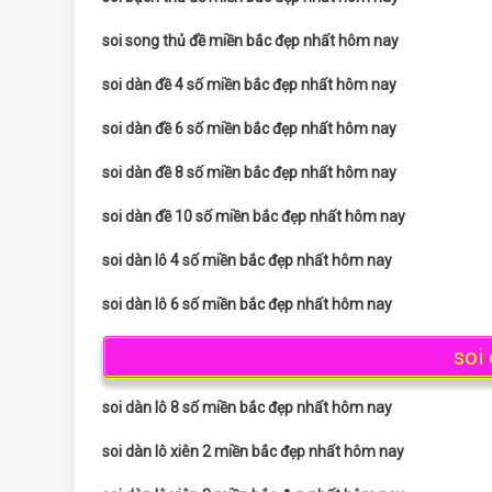
soi song thủ đề miền bắc đẹp nhất hôm nay
soi dàn đề 4 số miền bắc đẹp nhất hôm nay
soi dàn đề 6 số miền bắc đẹp nhất hôm nay
soi dàn đề 8 số miền bắc đẹp nhất hôm nay
soi dàn đề 10 số miền bắc đẹp nhất hôm nay
soi dàn lô 4 số miền bắc đẹp nhất hôm nay
soi dàn lô 6 số miền bắc đẹp nhất hôm nay
soi
soi dàn lô 8 số miền bắc đẹp nhất hôm nay
soi dàn lô xiên 2 miền bắc đẹp nhất hôm nay