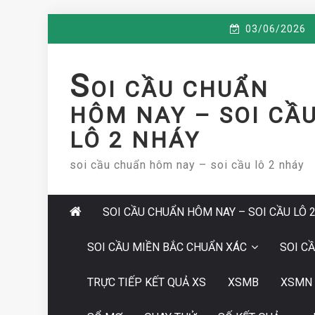
Skip
03/06/2026
to
content
S
OI CẦU CHUẨN
HÔM NAY – SOI CẦ
LÔ 2 NHÁY
soi cầu chuẩn hôm nay – soi cầu lô 2 nháy
SOI CẦU CHUẨN HÔM NAY – SOI CẦU LÔ 
SOI CẦU MIỀN BẮC CHUẨN XÁC
SOI C
TRỰC TIẾP KẾT QUẢ XS
XSMB
XSMN