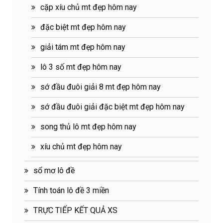
cặp xíu chủ mt đẹp hôm nay
đặc biệt mt đẹp hôm nay
giải tám mt đẹp hôm nay
lô 3 số mt đẹp hôm nay
sớ đầu đuôi giải 8 mt đẹp hôm nay
sớ đầu đuôi giải đặc biệt mt đẹp hôm nay
song thủ lô mt đẹp hôm nay
xíu chủ mt đẹp hôm nay
sổ mơ lô đề
Tính toán lô đề 3 miền
TRỰC TIẾP KẾT QUẢ XS