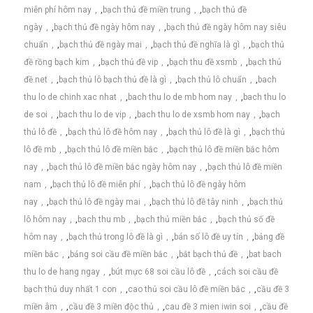
miễn phí hôm nay
,
bạch thủ đề miền trung
,
bạch thủ đề
ngày
,
bạch thủ đề ngày hôm nay
,
bạch thủ đề ngày hôm nay siêu
chuẩn
,
bạch thủ đề ngày mai
,
bạch thủ đề nghĩa là gì
,
bạch thủ
đề rồng bạch kim
,
bạch thủ đề vip
,
bạch thu đề xsmb
,
bạch thủ
đề.net
,
bạch thủ lô bạch thủ đề là gì
,
bạch thủ lô chuẩn
,
bach
thu lo de chinh xac nhat
,
bach thu lo de mb hom nay
,
bach thu lo
de soi
,
bach thu lo de vip
,
bach thu lo de xsmb hom nay
,
bạch
thủ lô đề
,
bạch thủ lô đề hôm nay
,
bạch thủ lô đề là gì
,
bạch thủ
lô đề mb
,
bạch thủ lô đề miền bắc
,
bạch thủ lô đề miền bắc hôm
nay
,
bạch thủ lô đề miền bắc ngày hôm nay
,
bạch thủ lô đề miền
nam
,
bạch thủ lô đề miễn phí
,
bạch thủ lô đề ngày hôm
nay
,
bạch thủ lô đề ngày mai
,
bạch thủ lô đề tây ninh
,
bạch thủ
lô hôm nay
,
bach thu mb
,
bạch thủ miền bắc
,
bạch thủ số đề
hôm nay
,
bạch thủ trong lô đề là gì
,
bán số lô đề uy tín
,
bảng đề
miền bắc
,
bảng soi cầu đề miền bắc
,
bắt bạch thủ đề
,
bat bach
thu lo de hang ngay
,
bút mực 68 soi cầu lô đề
,
cách soi cầu đề
bạch thủ duy nhất 1 con
,
cao thủ soi cầu lô đề miền bắc
,
cầu đề 3
miền âm
,
cầu đề 3 miền độc thủ
,
cau đề 3 mien iwin soi
,
cầu đề