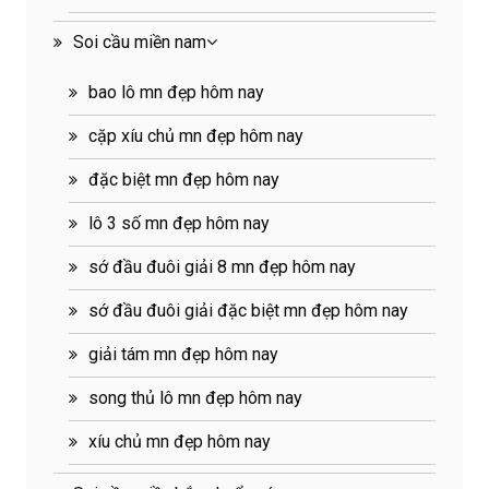
Soi cầu miền nam
bao lô mn đẹp hôm nay
cặp xíu chủ mn đẹp hôm nay
đặc biệt mn đẹp hôm nay
lô 3 số mn đẹp hôm nay
sớ đầu đuôi giải 8 mn đẹp hôm nay
sớ đầu đuôi giải đặc biệt mn đẹp hôm nay
giải tám mn đẹp hôm nay
song thủ lô mn đẹp hôm nay
xíu chủ mn đẹp hôm nay