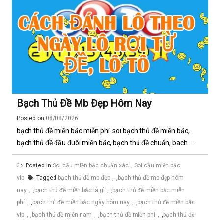
Bạch Thủ Đề Mb Đẹp Hôm Nay
Posted on
08/08/2026
bạch thủ đề miền bắc miễn phí, soi bạch thủ đề miền bắc,
bạch thủ đề đầu đuôi miền bắc, bạch thủ đề chuẩn, bach ...
Posted in
Soi cầu miền bắc chuẩn xác
,
Soi cầu miền bắc
víp
Tagged
bạch thủ đề mb đẹp
,
bạch thủ đề mb đẹp hôm
nay
,
bạch thủ đề miền bắc là gì
,
bạch thủ đề miền bắc miễn
phí
,
bạch thủ đề miền bắc ngày hôm nay
,
bạch thủ đề miền bắc
vip
,
bạch thủ đề miền nam
,
bạch thủ đề miễn phí
,
bạch thủ đề