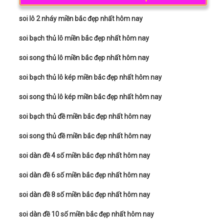
soi lô 2 nháy miền bắc đẹp nhất hôm nay
soi bạch thủ lô miền bắc đẹp nhất hôm nay
soi song thủ lô miền bắc đẹp nhất hôm nay
soi bạch thủ lô kép miền bắc đẹp nhất hôm nay
soi song thủ lô kép miền bắc đẹp nhất hôm nay
soi bạch thủ đề miền bắc đẹp nhất hôm nay
soi song thủ đề miền bắc đẹp nhất hôm nay
soi dàn đề 4 số miền bắc đẹp nhất hôm nay
soi dàn đề 6 số miền bắc đẹp nhất hôm nay
soi dàn đề 8 số miền bắc đẹp nhất hôm nay
soi dàn đề 10 số miền bắc đẹp nhất hôm nay