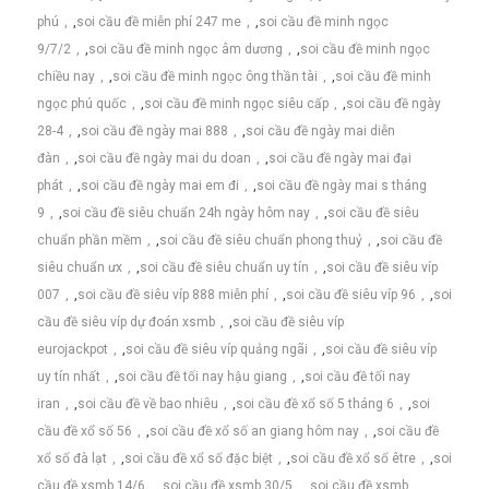
phú
,
soi cầu đề miễn phí 247 me
,
soi cầu đề minh ngọc
9/7/2
,
soi cầu đề minh ngọc âm dương
,
soi cầu đề minh ngọc
chiều nay
,
soi cầu đề minh ngọc ông thần tài
,
soi cầu đề minh
ngọc phú quốc
,
soi cầu đề minh ngọc siêu cấp
,
soi cầu đề ngày
28-4
,
soi cầu đề ngày mai 888
,
soi cầu đề ngày mai diễn
đàn
,
soi cầu đề ngày mai du doan
,
soi cầu đề ngày mai đại
phát
,
soi cầu đề ngày mai em đi
,
soi cầu đề ngày mai s tháng
9
,
soi cầu đề siêu chuẩn 24h ngày hôm nay
,
soi cầu đề siêu
chuẩn phần mềm
,
soi cầu đề siêu chuẩn phong thuỷ
,
soi cầu đề
siêu chuẩn ưx
,
soi cầu đề siêu chuẩn uy tín
,
soi cầu đề siêu víp
007
,
soi cầu đề siêu víp 888 miễn phí
,
soi cầu đề siêu víp 96
,
soi
cầu đề siêu víp dự đoán xsmb
,
soi cầu đề siêu víp
eurojackpot
,
soi cầu đề siêu víp quảng ngãi
,
soi cầu đề siêu víp
uy tín nhất
,
soi cầu đề tối nay hậu giang
,
soi cầu đề tối nay
iran
,
soi cầu đề về bao nhiêu
,
soi cầu đề xổ số 5 tháng 6
,
soi
cầu đề xổ số 56
,
soi cầu đề xổ số an giang hôm nay
,
soi cầu đề
xổ số đà lạt
,
soi cầu đề xổ số đặc biệt
,
soi cầu đề xổ số être
,
soi
cầu đề xsmb 14/6
,
soi cầu đề xsmb 30/5
,
soi cầu đề xsmb