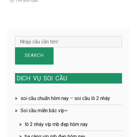
ở
199 bình luận
bạch
thủ
đề
mb
đẹp
hôm
nay
SEARCH
DỊCH
VỤ
SOI
CẦU
soi cầu chuẩn hôm nay – soi cầu lô 2 nháy
Soi cầu miền bắc víp
lô 2 nháy víp mb đẹp hôm nay
ba càng víp mb đẹp hôm nay