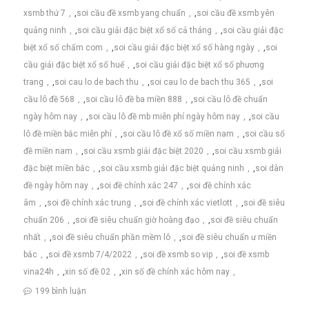
xsmb thứ 7
,
soi cầu đề xsmb yang chuẩn
,
soi cầu đề xsmb yên
quảng ninh
,
soi cầu giải đặc biệt xổ số cả tháng
,
soi cầu giải đặc
biệt xổ số chấm com
,
soi cầu giải đặc biệt xổ số hàng ngày
,
soi
cầu giải đặc biệt xổ số huế
,
soi cầu giải đặc biệt xổ số phương
trang
,
soi cau lo de bach thu
,
soi cau lo de bach thu 365
,
soi
cầu lô đề 568
,
soi cầu lô đề ba miền 888
,
soi cầu lô đề chuẩn
ngày hôm nay
,
soi cầu lô đề mb miễn phí ngày hôm nay
,
soi cầu
lô đề miền bắc miễn phí
,
soi cầu lô đề xổ số miền nam
,
soi cầu số
đề miền nam
,
soi cầu xsmb giải đặc biệt 2020
,
soi cầu xsmb giải
đặc biệt miền bắc
,
soi cầu xsmb giải đặc biệt quảng ninh
,
soi dàn
đề ngày hôm nay
,
soi đề chính xác 247
,
soi đề chính xác
âm
,
soi đề chính xác trung
,
soi đề chính xác vietlott
,
soi đề siêu
chuẩn 206
,
soi đề siêu chuẩn giờ hoàng đạo
,
soi đề siêu chuẩn
nhất
,
soi đề siêu chuẩn phần mềm lô
,
soi đề siêu chuẩn ư miền
bắc
,
soi đề xsmb 7/4/2022
,
soi đề xsmb so vip
,
soi đề xsmb
vina24h
,
xin số đề 02
,
xin số đề chính xác hôm nay
ở
199 bình luận
bạch