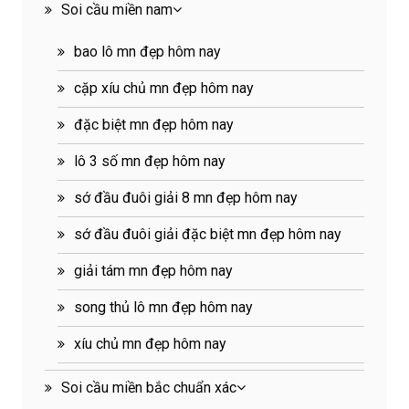
Soi cầu miền nam
bao lô mn đẹp hôm nay
cặp xíu chủ mn đẹp hôm nay
đặc biệt mn đẹp hôm nay
lô 3 số mn đẹp hôm nay
sớ đầu đuôi giải 8 mn đẹp hôm nay
sớ đầu đuôi giải đặc biệt mn đẹp hôm nay
giải tám mn đẹp hôm nay
song thủ lô mn đẹp hôm nay
xíu chủ mn đẹp hôm nay
Soi cầu miền bắc chuẩn xác