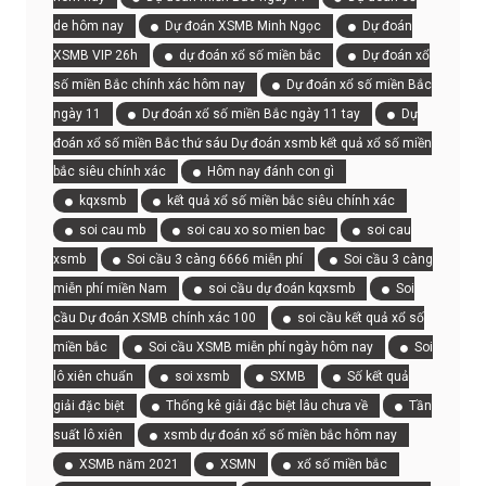
de hôm nay
Dự đoán XSMB Minh Ngọc
Dự đoán
XSMB VIP 26h
dự đoán xổ số miền bắc
Dự đoán xổ
số miền Bắc chính xác hôm nay
Dự đoán xổ số miền Bắc
ngày 11
Dự đoán xổ số miền Bắc ngày 11 tay
Dự
đoán xổ số miền Bắc thứ sáu Dự đoán xsmb kết quả xổ số miền
bắc siêu chính xác
Hôm nay đánh con gì
kqxsmb
kết quả xổ số miền bắc siêu chính xác
soi cau mb
soi cau xo so mien bac
soi cau
xsmb
Soi cầu 3 càng 6666 miễn phí
Soi cầu 3 càng
miễn phí miền Nam
soi cầu dự đoán kqxsmb
Soi
cầu Dự đoán XSMB chính xác 100
soi cầu kết quả xổ số
miền bắc
Soi cầu XSMB miễn phí ngày hôm nay
Soi
lô xiên chuẩn
soi xsmb
SXMB
Số kết quả
giải đặc biệt
Thống kê giải đặc biệt lâu chưa về
Tần
suất lô xiên
xsmb dự đoán xổ số miền bắc hôm nay
XSMB năm 2021
XSMN
xổ số miền bắc