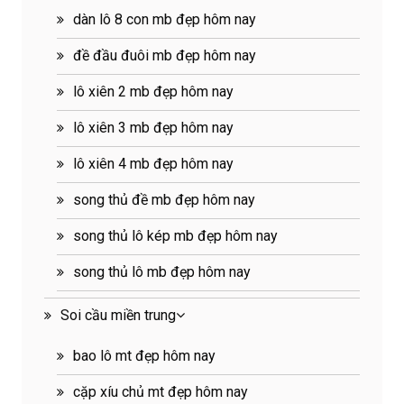
dàn lô 8 con mb đẹp hôm nay
đề đầu đuôi mb đẹp hôm nay
lô xiên 2 mb đẹp hôm nay
lô xiên 3 mb đẹp hôm nay
lô xiên 4 mb đẹp hôm nay
song thủ đề mb đẹp hôm nay
song thủ lô kép mb đẹp hôm nay
song thủ lô mb đẹp hôm nay
Soi cầu miền trung
bao lô mt đẹp hôm nay
cặp xíu chủ mt đẹp hôm nay