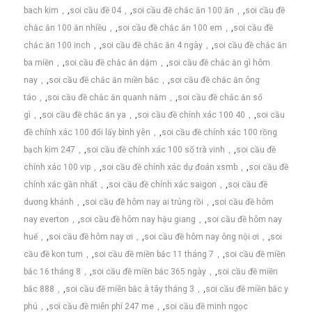
bach kim
,
soi cầu đề 04
,
soi cầu đề chắc ăn 100 ăn
,
soi cầu đề
chắc ăn 100 ăn nhiều
,
soi cầu đề chắc ăn 100 em
,
soi cầu đề
chắc ăn 100 inch
,
soi cầu đề chắc ăn 4 ngày
,
soi cầu đề chắc ăn
ba miền
,
soi cầu đề chắc ăn dặm
,
soi cầu đề chắc ăn gì hôm
nay
,
soi cầu đề chắc ăn miền bắc
,
soi cầu đề chắc ăn ông
táo
,
soi cầu đề chắc ăn quanh năm
,
soi cầu đề chắc ăn số
gì
,
soi cầu đề chắc ăn ya
,
soi cầu đề chính xác 100 40
,
soi cầu
đề chính xác 100 đổi lấy bình yên
,
soi cầu đề chính xác 100 rồng
bạch kim 247
,
soi cầu đề chính xác 100 số trà vinh
,
soi cầu đề
chính xác 100 vip
,
soi cầu đề chính xác dự đoán xsmb
,
soi cầu đề
chính xác gần nhất
,
soi cầu đề chính xác saigon
,
soi cầu đề
dương khánh
,
soi cầu đề hôm nay ai trúng rồi
,
soi cầu đề hôm
nay everton
,
soi cầu đề hôm nay hậu giang
,
soi cầu đề hôm nay
huế
,
soi cầu đề hôm nay ơi
,
soi cầu đề hôm nay ông nội ơi
,
soi
cầu đề kon tum
,
soi cầu đề miền bắc 11 tháng 7
,
soi cầu đề miền
bắc 16 tháng 8
,
soi cầu đề miền bắc 365 ngày
,
soi cầu đề miền
bắc 888
,
soi cầu đề miền bắc â tây tháng 3
,
soi cầu đề miền bắc y
phú
,
soi cầu đề miễn phí 247 me
,
soi cầu đề minh ngọc