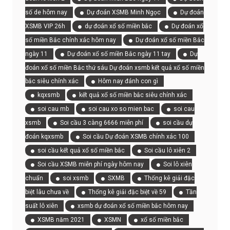
số de hôm nay
Dự đoán XSMB Minh Ngọc
Dự đoán
XSMB VIP 26h
dự đoán xổ số miền bắc
Dự đoán xổ
số miền Bắc chính xác hôm nay
Dự đoán xổ số miền Bắc
ngày 11
Dự đoán xổ số miền Bắc ngày 11 tay
Dự
đoán xổ số miền Bắc thứ sáu Dự đoán xsmb kết quả xổ số miền
bắc siêu chính xác
Hôm nay đánh con gì
kqxsmb
kết quả xổ số miền bắc siêu chính xác
soi cau mb
soi cau xo so mien bac
soi cau
xsmb
Soi cầu 3 càng 6666 miễn phí
soi cầu dự
đoán kqxsmb
Soi cầu Dự đoán XSMB chính xác 100
soi cầu kết quả xổ số miền bắc
Soi cầu lô xiên 2
Soi cầu XSMB miễn phí ngày hôm nay
Soi lô xiên
chuẩn
soi xsmb
SXMB
Thống kê giải đặc
biệt lâu chưa về
Thống kê giải đặc biệt về 59
Tần
suất lô xiên
xsmb dự đoán xổ số miền bắc hôm nay
XSMB năm 2021
XSMN
xổ số miền bắc