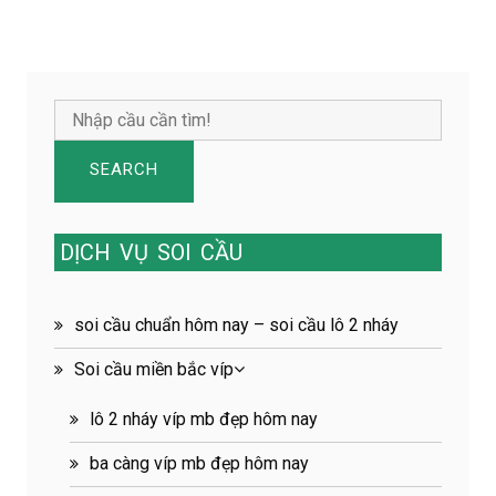
thủ
đề
mb
đẹp
hôm
nay
SEARCH
DỊCH
VỤ
SOI
CẦU
soi cầu chuẩn hôm nay – soi cầu lô 2 nháy
Soi cầu miền bắc víp
lô 2 nháy víp mb đẹp hôm nay
ba càng víp mb đẹp hôm nay