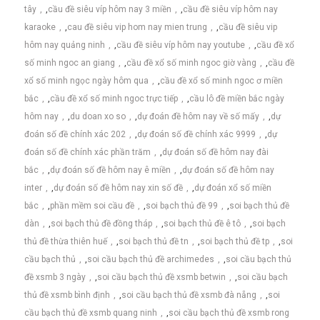
tây
,
cầu đề siêu víp hôm nay 3 miền
,
cầu đề siêu víp hôm nay
karaoke
,
cau đề siêu vip hom nay mien trung
,
cầu đề siêu vip
hôm nay quảng ninh
,
cầu đề siêu víp hôm nay youtube
,
cầu đề xổ
số minh ngoc an giang
,
cầu đề xổ số minh ngoc giờ vàng
,
cầu đề
xổ số minh ngọc ngày hôm qua
,
cầu đề xổ số minh ngoc ơ miền
bắc
,
cầu đề xổ số minh ngoc trực tiếp
,
cầu lô đề miền bắc ngày
hôm nay
,
du doan xo so
,
dự đoán đề hôm nay về số mấy
,
dự
đoán số đề chính xác 202
,
dự đoán số đề chính xác 9999
,
dự
đoán số đề chính xác phần trăm
,
dự đoán số đề hôm nay đài
bắc
,
dự đoán số đề hôm nay ê miền
,
dự đoán số đề hôm nay
inter
,
dự đoán số đề hôm nay xin số đề
,
dự đoán xổ số miền
bắc
,
phần mềm soi cầu đề
,
soi bạch thủ đề 99
,
soi bạch thủ đề
dàn
,
soi bạch thủ đề đồng tháp
,
soi bạch thủ đề ê tô
,
soi bạch
thủ đề thừa thiên huế
,
soi bạch thủ đề tn
,
soi bạch thủ đề tp
,
soi
cầu bạch thủ
,
soi cầu bạch thủ đề archimedes
,
soi cầu bạch thủ
đề xsmb 3 ngày
,
soi cầu bạch thủ đề xsmb betwin
,
soi cầu bạch
thủ đề xsmb bình định
,
soi cầu bạch thủ đề xsmb đà nẵng
,
soi
cầu bạch thủ đề xsmb quang ninh
,
soi cầu bạch thủ đề xsmb rong