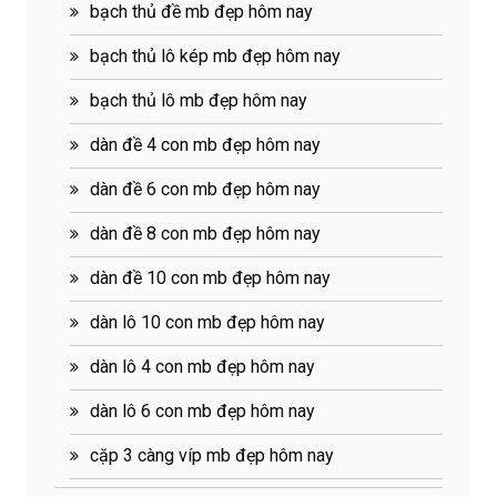
bạch thủ đề mb đẹp hôm nay
bạch thủ lô kép mb đẹp hôm nay
bạch thủ lô mb đẹp hôm nay
dàn đề 4 con mb đẹp hôm nay
dàn đề 6 con mb đẹp hôm nay
dàn đề 8 con mb đẹp hôm nay
dàn đề 10 con mb đẹp hôm nay
dàn lô 10 con mb đẹp hôm nay
dàn lô 4 con mb đẹp hôm nay
dàn lô 6 con mb đẹp hôm nay
cặp 3 càng víp mb đẹp hôm nay