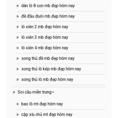
dàn lô 8 con mb đẹp hôm nay
đề đầu đuôi mb đẹp hôm nay
lô xiên 2 mb đẹp hôm nay
lô xiên 3 mb đẹp hôm nay
lô xiên 4 mb đẹp hôm nay
song thủ đề mb đẹp hôm nay
song thủ lô kép mb đẹp hôm nay
song thủ lô mb đẹp hôm nay
Soi cầu miền trung
bao lô mt đẹp hôm nay
cặp xíu chủ mt đẹp hôm nay