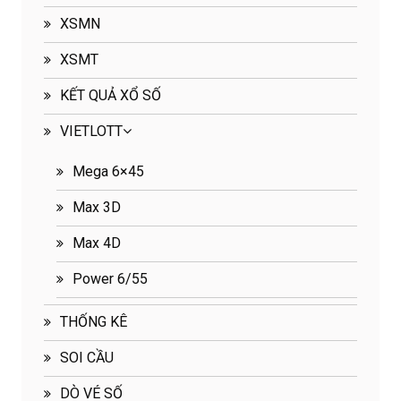
XSMN
XSMT
KẾT QUẢ XỔ SỐ
VIETLOTT
Mega 6×45
Max 3D
Max 4D
Power 6/55
THỐNG KÊ
SOI CẦU
DÒ VÉ SỐ