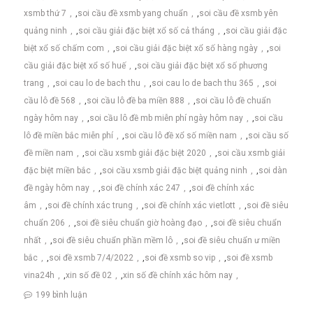
xsmb thứ 7
,
soi cầu đề xsmb yang chuẩn
,
soi cầu đề xsmb yên
quảng ninh
,
soi cầu giải đặc biệt xổ số cả tháng
,
soi cầu giải đặc
biệt xổ số chấm com
,
soi cầu giải đặc biệt xổ số hàng ngày
,
soi
cầu giải đặc biệt xổ số huế
,
soi cầu giải đặc biệt xổ số phương
trang
,
soi cau lo de bach thu
,
soi cau lo de bach thu 365
,
soi
cầu lô đề 568
,
soi cầu lô đề ba miền 888
,
soi cầu lô đề chuẩn
ngày hôm nay
,
soi cầu lô đề mb miễn phí ngày hôm nay
,
soi cầu
lô đề miền bắc miễn phí
,
soi cầu lô đề xổ số miền nam
,
soi cầu số
đề miền nam
,
soi cầu xsmb giải đặc biệt 2020
,
soi cầu xsmb giải
đặc biệt miền bắc
,
soi cầu xsmb giải đặc biệt quảng ninh
,
soi dàn
đề ngày hôm nay
,
soi đề chính xác 247
,
soi đề chính xác
âm
,
soi đề chính xác trung
,
soi đề chính xác vietlott
,
soi đề siêu
chuẩn 206
,
soi đề siêu chuẩn giờ hoàng đạo
,
soi đề siêu chuẩn
nhất
,
soi đề siêu chuẩn phần mềm lô
,
soi đề siêu chuẩn ư miền
bắc
,
soi đề xsmb 7/4/2022
,
soi đề xsmb so vip
,
soi đề xsmb
vina24h
,
xin số đề 02
,
xin số đề chính xác hôm nay
ở
199 bình luận
bạch