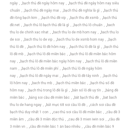
ngày
,
bạch thủ đề ngày hôm nay
,
bạch thủ đề ngày hôm nay siêu
chuẩn
,
bạch thủ đề ngày mai
,
bạch thủ đề nghĩa là gì
,
bạch thủ
đề rồng bạch kim
,
bạch thủ đề vip
,
bạch thu đề xsmb
,
bạch thủ
đề.net
,
bạch thủ lô bạch thủ đề là gì
,
bạch thủ lô chuẩn
,
bach
thu lo de chinh xac nhat
,
bach thu lo de mb hom nay
,
bach thu lo
de soi
,
bach thu lo de vip
,
bach thu lo de xsmb hom nay
,
bạch
thủ lô đề
,
bạch thủ lô đề hôm nay
,
bạch thủ lô đề là gì
,
bạch thủ
lô đề mb
,
bạch thủ lô đề miền bắc
,
bạch thủ lô đề miền bắc hôm
nay
,
bạch thủ lô đề miền bắc ngày hôm nay
,
bạch thủ lô đề miền
nam
,
bạch thủ lô đề miễn phí
,
bạch thủ lô đề ngày hôm
nay
,
bạch thủ lô đề ngày mai
,
bạch thủ lô đề tây ninh
,
bạch thủ
lô hôm nay
,
bach thu mb
,
bạch thủ miền bắc
,
bạch thủ số đề
hôm nay
,
bạch thủ trong lô đề là gì
,
bán số lô đề uy tín
,
bảng đề
miền bắc
,
bảng soi cầu đề miền bắc
,
bắt bạch thủ đề
,
bat bach
thu lo de hang ngay
,
bút mực 68 soi cầu lô đề
,
cách soi cầu đề
bạch thủ duy nhất 1 con
,
cao thủ soi cầu lô đề miền bắc
,
cầu đề 3
miền âm
,
cầu đề 3 miền độc thủ
,
cau đề 3 mien iwin soi
,
cầu đề
3 miền vn
,
cầu đề miền bắc 1 ăn bao nhiêu
,
cầu đề miền bắc 9