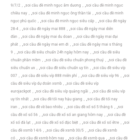
9/7/2
,
soi cầu đề minh ngọc âm dương
,
soi cầu đề minh ngọc
chiều nay
,
soi cầu đề minh ngọc ông thần tài
,
soi cầu đề minh
ngọc phú quốc
,
soi cầu đề minh ngọc siêu cấp
,
soi cầu đề ngày
28-4
,
soi cầu đề ngày mai 888
,
soi cầu đề ngày mai diễn
đàn
,
soi cầu đề ngày mai du doan
,
soi cầu đề ngày mai đại
phát
,
soi cầu đề ngày mai em đi
,
soi cầu đề ngày mai s tháng
9
,
soi cầu đề siêu chuẩn 24h ngày hôm nay
,
soi cầu đề siêu
chuẩn phần mềm
,
soi cầu đề siêu chuẩn phong thuỷ
,
soi cầu đề
siêu chuẩn ưx
,
soi cầu đề siêu chuẩn uy tín
,
soi cầu đề siêu víp
007
,
soi cầu đề siêu víp 888 miễn phí
,
soi cầu đề siêu víp 96
,
soi
cầu đề siêu víp dự đoán xsmb
,
soi cầu đề siêu víp
eurojackpot
,
soi cầu đề siêu víp quảng ngãi
,
soi cầu đề siêu víp
uy tín nhất
,
soi cầu đề tối nay hậu giang
,
soi cầu đề tối nay
iran
,
soi cầu đề về bao nhiêu
,
soi cầu đề xổ số 5 tháng 6
,
soi
cầu đề xổ số 56
,
soi cầu đề xổ số an giang hôm nay
,
soi cầu đề
xổ số đà lạt
,
soi cầu đề xổ số đặc biệt
,
soi cầu đề xổ số être
,
soi
cầu đề xsmb 14/6
,
soi cầu đề xsmb 30/5
,
soi cầu đề xsmb
có
,
soi cầu đề xsmb hôm nay
,
soi cầu đề xsmb qua
,
soi cầu đề