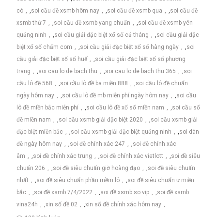
có
,
soi cầu đề xsmb hôm nay
,
soi cầu đề xsmb qua
,
soi cầu đề
xsmb thứ 7
,
soi cầu đề xsmb yang chuẩn
,
soi cầu đề xsmb yên
quảng ninh
,
soi cầu giải đặc biệt xổ số cả tháng
,
soi cầu giải đặc
biệt xổ số chấm com
,
soi cầu giải đặc biệt xổ số hàng ngày
,
soi
cầu giải đặc biệt xổ số huế
,
soi cầu giải đặc biệt xổ số phương
trang
,
soi cau lo de bach thu
,
soi cau lo de bach thu 365
,
soi
cầu lô đề 568
,
soi cầu lô đề ba miền 888
,
soi cầu lô đề chuẩn
ngày hôm nay
,
soi cầu lô đề mb miễn phí ngày hôm nay
,
soi cầu
lô đề miền bắc miễn phí
,
soi cầu lô đề xổ số miền nam
,
soi cầu số
đề miền nam
,
soi cầu xsmb giải đặc biệt 2020
,
soi cầu xsmb giải
đặc biệt miền bắc
,
soi cầu xsmb giải đặc biệt quảng ninh
,
soi dàn
đề ngày hôm nay
,
soi đề chính xác 247
,
soi đề chính xác
âm
,
soi đề chính xác trung
,
soi đề chính xác vietlott
,
soi đề siêu
chuẩn 206
,
soi đề siêu chuẩn giờ hoàng đạo
,
soi đề siêu chuẩn
nhất
,
soi đề siêu chuẩn phần mềm lô
,
soi đề siêu chuẩn ư miền
bắc
,
soi đề xsmb 7/4/2022
,
soi đề xsmb so vip
,
soi đề xsmb
vina24h
,
xin số đề 02
,
xin số đề chính xác hôm nay