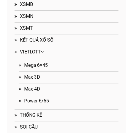
XSMB
XSMN
XSMT
KẾT QUẢ XỔ SỐ
VIETLOTT
Mega 6×45
Max 3D
Max 4D
Power 6/55
THỐNG KÊ
SOI CẦU