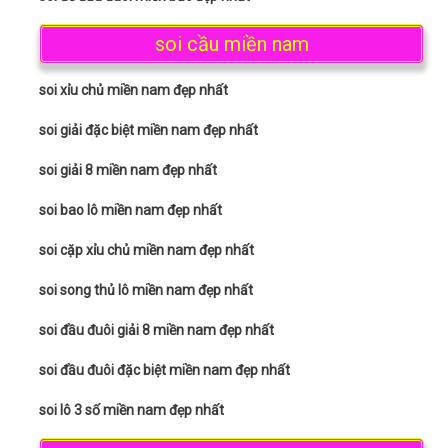
soi cầu miền nam
soi xỉu chủ miền nam đẹp nhất
soi giải đặc biệt miền nam đẹp nhất
soi giải 8 miền nam đẹp nhất
soi bao lô miền nam đẹp nhất
soi cặp xỉu chủ miền nam đẹp nhất
soi song thủ lô miền nam đẹp nhất
soi đầu đuôi giải 8 miền nam đẹp nhất
soi đầu đuôi đặc biệt miền nam đẹp nhất
soi lô 3 số miền nam đẹp nhất