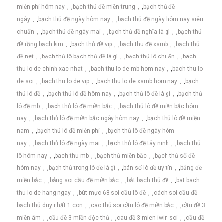
miễn phí hôm nay
,
bạch thủ đề miền trung
,
bạch thủ đề
ngày
,
bạch thủ đề ngày hôm nay
,
bạch thủ đề ngày hôm nay siêu
chuẩn
,
bạch thủ đề ngày mai
,
bạch thủ đề nghĩa là gì
,
bạch thủ
đề rồng bạch kim
,
bạch thủ đề vip
,
bạch thu đề xsmb
,
bạch thủ
đề.net
,
bạch thủ lô bạch thủ đề là gì
,
bạch thủ lô chuẩn
,
bach
thu lo de chinh xac nhat
,
bach thu lo de mb hom nay
,
bach thu lo
de soi
,
bach thu lo de vip
,
bach thu lo de xsmb hom nay
,
bạch
thủ lô đề
,
bạch thủ lô đề hôm nay
,
bạch thủ lô đề là gì
,
bạch thủ
lô đề mb
,
bạch thủ lô đề miền bắc
,
bạch thủ lô đề miền bắc hôm
nay
,
bạch thủ lô đề miền bắc ngày hôm nay
,
bạch thủ lô đề miền
nam
,
bạch thủ lô đề miễn phí
,
bạch thủ lô đề ngày hôm
nay
,
bạch thủ lô đề ngày mai
,
bạch thủ lô đề tây ninh
,
bạch thủ
lô hôm nay
,
bach thu mb
,
bạch thủ miền bắc
,
bạch thủ số đề
hôm nay
,
bạch thủ trong lô đề là gì
,
bán số lô đề uy tín
,
bảng đề
miền bắc
,
bảng soi cầu đề miền bắc
,
bắt bạch thủ đề
,
bat bach
thu lo de hang ngay
,
bút mực 68 soi cầu lô đề
,
cách soi cầu đề
bạch thủ duy nhất 1 con
,
cao thủ soi cầu lô đề miền bắc
,
cầu đề 3
miền âm
,
cầu đề 3 miền độc thủ
,
cau đề 3 mien iwin soi
,
cầu đề