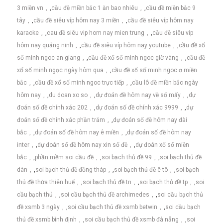
3 miền vn
,
cầu đề miền bắc 1 ăn bao nhiêu
,
cầu đề miền bắc 9
tây
,
cầu đề siêu víp hôm nay 3 miền
,
cầu đề siêu víp hôm nay
karaoke
,
cau đề siêu vip hom nay mien trung
,
cầu đề siêu vip
hôm nay quảng ninh
,
cầu đề siêu víp hôm nay youtube
,
cầu đề xổ
số minh ngoc an giang
,
cầu đề xổ số minh ngoc giờ vàng
,
cầu đề
xổ số minh ngọc ngày hôm qua
,
cầu đề xổ số minh ngoc ơ miền
bắc
,
cầu đề xổ số minh ngoc trực tiếp
,
cầu lô đề miền bắc ngày
hôm nay
,
du doan xo so
,
dự đoán đề hôm nay về số mấy
,
dự
đoán số đề chính xác 202
,
dự đoán số đề chính xác 9999
,
dự
đoán số đề chính xác phần trăm
,
dự đoán số đề hôm nay đài
bắc
,
dự đoán số đề hôm nay ê miền
,
dự đoán số đề hôm nay
inter
,
dự đoán số đề hôm nay xin số đề
,
dự đoán xổ số miền
bắc
,
phần mềm soi cầu đề
,
soi bạch thủ đề 99
,
soi bạch thủ đề
dàn
,
soi bạch thủ đề đồng tháp
,
soi bạch thủ đề ê tô
,
soi bạch
thủ đề thừa thiên huế
,
soi bạch thủ đề tn
,
soi bạch thủ đề tp
,
soi
cầu bạch thủ
,
soi cầu bạch thủ đề archimedes
,
soi cầu bạch thủ
đề xsmb 3 ngày
,
soi cầu bạch thủ đề xsmb betwin
,
soi cầu bạch
thủ đề xsmb bình định
,
soi cầu bạch thủ đề xsmb đà nẵng
,
soi