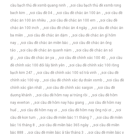
cầu bạch thủ đề xsmb quang ninh
,
soi cầu bạch thủ đề xsmb rong
bach kim
,
soi cầu đề 04
,
soi cầu đề chắc ăn 100 ăn
,
soi cầu đề
chắc ăn 100 ăn nhiều
,
soi cầu đề chắc ăn 100 em
,
soi cầu đề
chắc ăn 100 inch
,
soi cầu đề chắc ăn 4 ngày
,
soi cầu đề chắc ăn
ba miền
,
soi cầu đề chắc ăn dặm
,
soi cầu đề chắc ăn gì hôm
nay
,
soi cầu đề chắc ăn miền bắc
,
soi cầu đề chắc ăn ông
táo
,
soi cầu đề chắc ăn quanh năm
,
soi cầu đề chắc ăn số
gì
,
soi cầu đề chắc ăn ya
,
soi cầu đề chính xác 100 40
,
soi cầu
đề chính xác 100 đổi lấy bình yên
,
soi cầu đề chính xác 100 rồng
bạch kim 247
,
soi cầu đề chính xác 100 số trà vinh
,
soi cầu đề
chính xác 100 vip
,
soi cầu đề chính xác dự đoán xsmb
,
soi cầu đề
chính xác gần nhất
,
soi cầu đề chính xác saigon
,
soi cầu đề
dương khánh
,
soi cầu đề hôm nay ai trúng rồi
,
soi cầu đề hôm
nay everton
,
soi cầu đề hôm nay hậu giang
,
soi cầu đề hôm nay
huế
,
soi cầu đề hôm nay ơi
,
soi cầu đề hôm nay ông nội ơi
,
soi
cầu đề kon tum
,
soi cầu đề miền bắc 11 tháng 7
,
soi cầu đề miền
bắc 16 tháng 8
,
soi cầu đề miền bắc 365 ngày
,
soi cầu đề miền
bắc 888
,
soi cầu đề miền bắc â tây tháng 3
,
soi cầu đề miền bắc y