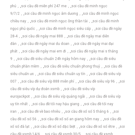
phú
,
soi cầu đề miễn phí 247 me
,
soi cầu đề minh ngọc
9/7/2
,
soi cầu đề minh ngọc âm dương
,
soi cầu đề minh ngọc
chiều nay
,
soi cầu đề minh ngọc ông thần tài
,
soi cầu đề minh
ngọc phú quốc
,
soi cầu đề minh ngọc siêu cấp
,
soi cầu đề ngày
28-4
,
soi cầu đề ngày mai 888
,
soi cầu đề ngày mai diễn
đàn
,
soi cầu đề ngày mai du doan
,
soi cầu đề ngày mai đại
phát
,
soi cầu đề ngày mai em đi
,
soi cầu đề ngày mai s tháng
9
,
soi cầu đề siêu chuẩn 24h ngày hôm nay
,
soi cầu đề siêu
chuẩn phần mềm
,
soi cầu đề siêu chuẩn phong thuỷ
,
soi cầu đề
siêu chuẩn ưx
,
soi cầu đề siêu chuẩn uy tín
,
soi cầu đề siêu víp
007
,
soi cầu đề siêu víp 888 miễn phí
,
soi cầu đề siêu víp 96
,
soi
cầu đề siêu víp dự đoán xsmb
,
soi cầu đề siêu víp
eurojackpot
,
soi cầu đề siêu víp quảng ngãi
,
soi cầu đề siêu víp
uy tín nhất
,
soi cầu đề tối nay hậu giang
,
soi cầu đề tối nay
iran
,
soi cầu đề về bao nhiêu
,
soi cầu đề xổ số 5 tháng 6
,
soi
cầu đề xổ số 56
,
soi cầu đề xổ số an giang hôm nay
,
soi cầu đề
xổ số đà lạt
,
soi cầu đề xổ số đặc biệt
,
soi cầu đề xổ số être
,
soi
cầu đề xsmb 14/6
,
soi cầu đề xsmb 30/5
,
soi cầu đề xsmb