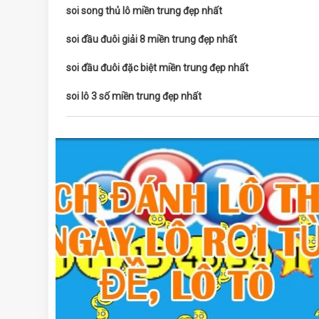
soi song thủ lô miền trung đẹp nhất
soi đầu đuôi giải 8 miền trung đẹp nhất
soi đầu đuôi đặc biệt miền trung đẹp nhất
soi lô 3 số miền trung đẹp nhất