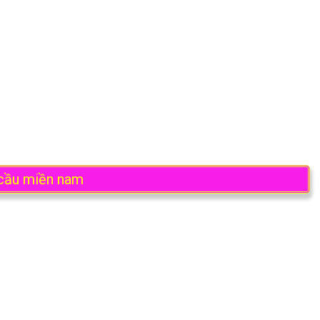
 cầu miền nam