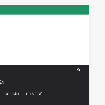
IỀN
SOI CẦU
DÒ VÉ SỐ