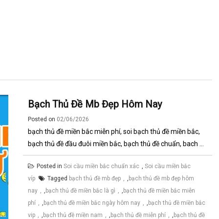
Bạch Thủ Đề Mb Đẹp Hôm Nay
Posted on
02/06/2026
bạch thủ đề miền bắc miễn phí, soi bạch thủ đề miền bắc,
bạch thủ đề đầu đuôi miền bắc, bạch thủ đề chuẩn, bach ...
Posted in
Soi cầu miền bắc chuẩn xác
,
Soi cầu miền bắc
víp
Tagged
bạch thủ đề mb đẹp
,
bạch thủ đề mb đẹp hôm
nay
,
bạch thủ đề miền bắc là gì
,
bạch thủ đề miền bắc miễn
phí
,
bạch thủ đề miền bắc ngày hôm nay
,
bạch thủ đề miền bắc
vip
,
bạch thủ đề miền nam
,
bạch thủ đề miễn phí
,
bạch thủ đề