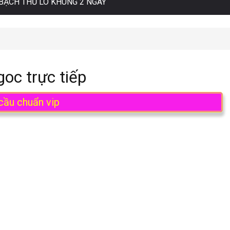
BẠCH THỦ LÔ KHUNG 2 NGÀY
oc trực tiếp
cầu chuẩn vip