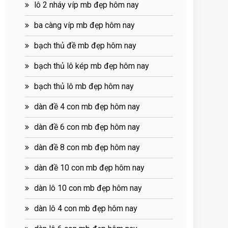
lô 2 nháy víp mb đẹp hôm nay
ba càng víp mb đẹp hôm nay
bạch thủ đề mb đẹp hôm nay
bạch thủ lô kép mb đẹp hôm nay
bạch thủ lô mb đẹp hôm nay
dàn đề 4 con mb đẹp hôm nay
dàn đề 6 con mb đẹp hôm nay
dàn đề 8 con mb đẹp hôm nay
dàn đề 10 con mb đẹp hôm nay
dàn lô 10 con mb đẹp hôm nay
dàn lô 4 con mb đẹp hôm nay