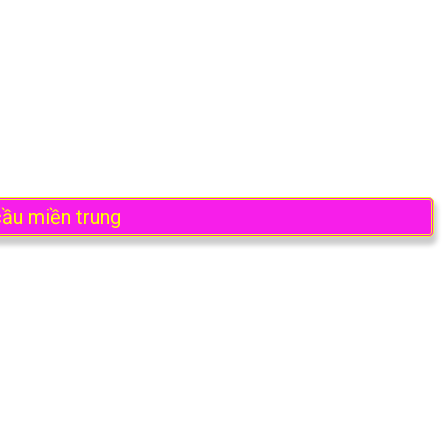
cầu miền trung