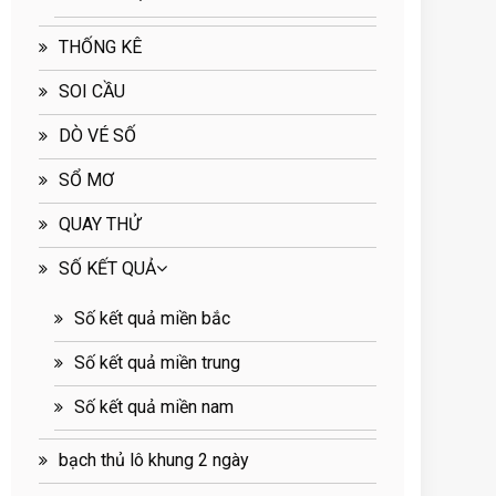
THỐNG KÊ
SOI CẦU
DÒ VÉ SỐ
SỔ MƠ
QUAY THỬ
SỐ KẾT QUẢ
Số kết quả miền bắc
Số kết quả miền trung
Số kết quả miền nam
bạch thủ lô khung 2 ngày