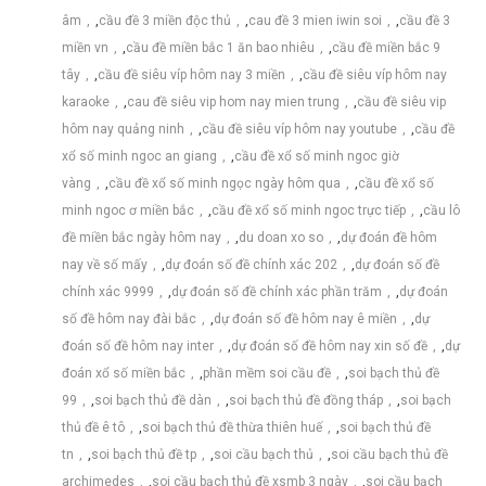
âm
,
cầu đề 3 miền độc thủ
,
cau đề 3 mien iwin soi
,
cầu đề 3
miền vn
,
cầu đề miền bắc 1 ăn bao nhiêu
,
cầu đề miền bắc 9
tây
,
cầu đề siêu víp hôm nay 3 miền
,
cầu đề siêu víp hôm nay
karaoke
,
cau đề siêu vip hom nay mien trung
,
cầu đề siêu vip
hôm nay quảng ninh
,
cầu đề siêu víp hôm nay youtube
,
cầu đề
xổ số minh ngoc an giang
,
cầu đề xổ số minh ngoc giờ
vàng
,
cầu đề xổ số minh ngọc ngày hôm qua
,
cầu đề xổ số
minh ngoc ơ miền bắc
,
cầu đề xổ số minh ngoc trực tiếp
,
cầu lô
đề miền bắc ngày hôm nay
,
du doan xo so
,
dự đoán đề hôm
nay về số mấy
,
dự đoán số đề chính xác 202
,
dự đoán số đề
chính xác 9999
,
dự đoán số đề chính xác phần trăm
,
dự đoán
số đề hôm nay đài bắc
,
dự đoán số đề hôm nay ê miền
,
dự
đoán số đề hôm nay inter
,
dự đoán số đề hôm nay xin số đề
,
dự
đoán xổ số miền bắc
,
phần mềm soi cầu đề
,
soi bạch thủ đề
99
,
soi bạch thủ đề dàn
,
soi bạch thủ đề đồng tháp
,
soi bạch
thủ đề ê tô
,
soi bạch thủ đề thừa thiên huế
,
soi bạch thủ đề
tn
,
soi bạch thủ đề tp
,
soi cầu bạch thủ
,
soi cầu bạch thủ đề
archimedes
,
soi cầu bạch thủ đề xsmb 3 ngày
,
soi cầu bạch