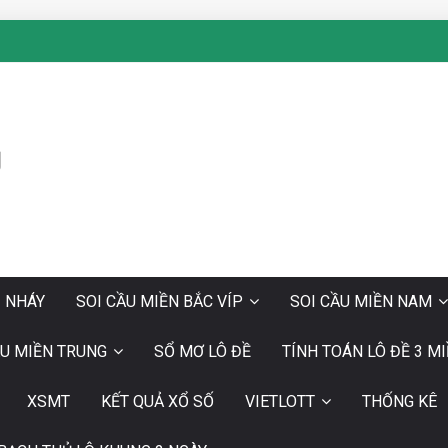
U
2 NHÁY
SOI CẦU MIỀN BẮC VÍP
SOI CẦU MIỀN NAM
ẦU MIỀN TRUNG
SỔ MƠ LÔ ĐỀ
TÍNH TOÁN LÔ ĐỀ 3 M
XSMT
KẾT QUẢ XỔ SỐ
VIETLOTT
THỐNG KÊ