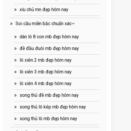
xíu chủ mn đẹp hôm nay
Soi cầu miền bắc chuẩn xác
dàn lô 8 con mb đẹp hôm nay
đề đầu đuôi mb đẹp hôm nay
lô xiên 2 mb đẹp hôm nay
lô xiên 3 mb đẹp hôm nay
lô xiên 4 mb đẹp hôm nay
song thủ đề mb đẹp hôm nay
song thủ lô kép mb đẹp hôm nay
song thủ lô mb đẹp hôm nay