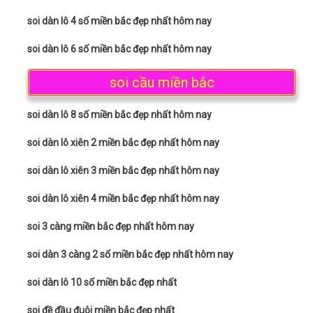
soi dàn lô 4 số miền bắc đẹp nhất hôm nay
soi dàn lô 6 số miền bắc đẹp nhất hôm nay
soi cầu miền bắc
soi dàn lô 8 số miền bắc đẹp nhất hôm nay
soi dàn lô xiên 2 miền bắc đẹp nhất hôm nay
soi dàn lô xiên 3 miền bắc đẹp nhất hôm nay
soi dàn lô xiên 4 miền bắc đẹp nhất hôm nay
soi 3 càng miền bắc đẹp nhất hôm nay
soi dàn 3 càng 2 số miền bắc đẹp nhất hôm nay
soi dàn lô 10 số miền bắc đẹp nhất
soi đề đầu đuôi miền bắc đẹp nhất