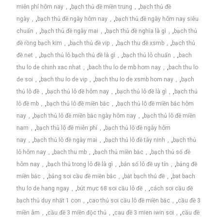
miễn phí hôm nay
,
bạch thủ đề miền trung
,
bạch thủ đề
ngày
,
bạch thủ đề ngày hôm nay
,
bạch thủ đề ngày hôm nay siêu
chuẩn
,
bạch thủ đề ngày mai
,
bạch thủ đề nghĩa là gì
,
bạch thủ
đề rồng bạch kim
,
bạch thủ đề vip
,
bạch thu đề xsmb
,
bạch thủ
đề.net
,
bạch thủ lô bạch thủ đề là gì
,
bạch thủ lô chuẩn
,
bach
thu lo de chinh xac nhat
,
bach thu lo de mb hom nay
,
bach thu lo
de soi
,
bach thu lo de vip
,
bach thu lo de xsmb hom nay
,
bạch
thủ lô đề
,
bạch thủ lô đề hôm nay
,
bạch thủ lô đề là gì
,
bạch thủ
lô đề mb
,
bạch thủ lô đề miền bắc
,
bạch thủ lô đề miền bắc hôm
nay
,
bạch thủ lô đề miền bắc ngày hôm nay
,
bạch thủ lô đề miền
nam
,
bạch thủ lô đề miễn phí
,
bạch thủ lô đề ngày hôm
nay
,
bạch thủ lô đề ngày mai
,
bạch thủ lô đề tây ninh
,
bạch thủ
lô hôm nay
,
bach thu mb
,
bạch thủ miền bắc
,
bạch thủ số đề
hôm nay
,
bạch thủ trong lô đề là gì
,
bán số lô đề uy tín
,
bảng đề
miền bắc
,
bảng soi cầu đề miền bắc
,
bắt bạch thủ đề
,
bat bach
thu lo de hang ngay
,
bút mực 68 soi cầu lô đề
,
cách soi cầu đề
bạch thủ duy nhất 1 con
,
cao thủ soi cầu lô đề miền bắc
,
cầu đề 3
miền âm
,
cầu đề 3 miền độc thủ
,
cau đề 3 mien iwin soi
,
cầu đề