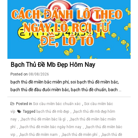
Bạch Thủ Đề Mb Đẹp Hôm Nay
Posted on
08/08/2026
bạch thủ đề miền bắc miễn phí, soi bạch thủ đề miền bắc,
bạch thủ đề đầu đuôi miền bắc, bạch thủ đề chuẩn, bach ...
Posted in
Soi cầu miền bắc chuẩn xác
,
Soi cầu miền bắc
víp
Tagged
bạch thủ đề mb đẹp
,
bạch thủ đề mb đẹp hôm
nay
,
bạch thủ đề miền bắc là gì
,
bạch thủ đề miền bắc miễn
phí
,
bạch thủ đề miền bắc ngày hôm nay
,
bạch thủ đề miền bắc
vip
,
bạch thủ đề miền nam
,
bạch thủ đề miễn phí
,
bạch thủ đề