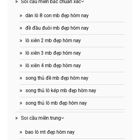
Soi cầu miền bắc chuẩn xác
dàn lô 8 con mb đẹp hôm nay
đề đầu đuôi mb đẹp hôm nay
lô xiên 2 mb đẹp hôm nay
lô xiên 3 mb đẹp hôm nay
lô xiên 4 mb đẹp hôm nay
song thủ đề mb đẹp hôm nay
song thủ lô kép mb đẹp hôm nay
song thủ lô mb đẹp hôm nay
Soi cầu miền trung
bao lô mt đẹp hôm nay