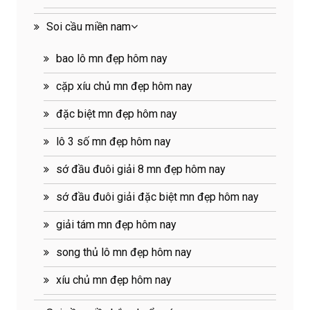
Soi cầu miền nam
bao lô mn đẹp hôm nay
cặp xíu chủ mn đẹp hôm nay
đặc biệt mn đẹp hôm nay
lô 3 số mn đẹp hôm nay
sớ đầu đuôi giải 8 mn đẹp hôm nay
sớ đầu đuôi giải đặc biệt mn đẹp hôm nay
giải tám mn đẹp hôm nay
song thủ lô mn đẹp hôm nay
xíu chủ mn đẹp hôm nay