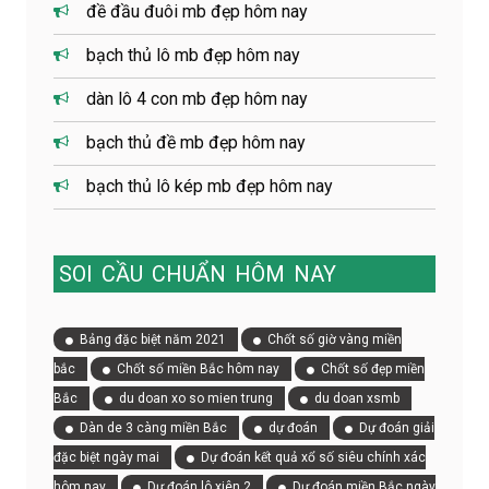
đề đầu đuôi mb đẹp hôm nay
bạch thủ lô mb đẹp hôm nay
dàn lô 4 con mb đẹp hôm nay
bạch thủ đề mb đẹp hôm nay
bạch thủ lô kép mb đẹp hôm nay
SOI
CẦU
CHUẨN
HÔM
NAY
Bảng đặc biệt năm 2021
Chốt số giờ vàng miền
bắc
Chốt số miền Bắc hôm nay
Chốt số đẹp miền
Bắc
du doan xo so mien trung
du doan xsmb
Dàn de 3 càng miền Bắc
dự đoán
Dự đoán giải
đặc biệt ngày mai
Dự đoán kết quả xổ số siêu chính xác
hôm nay
Dự đoán lô xiên 2
Dự đoán miền Bắc ngày