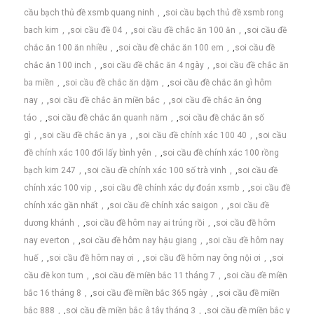
cầu bạch thủ đề xsmb quang ninh
,
soi cầu bạch thủ đề xsmb rong
bach kim
,
soi cầu đề 04
,
soi cầu đề chắc ăn 100 ăn
,
soi cầu đề
chắc ăn 100 ăn nhiều
,
soi cầu đề chắc ăn 100 em
,
soi cầu đề
chắc ăn 100 inch
,
soi cầu đề chắc ăn 4 ngày
,
soi cầu đề chắc ăn
ba miền
,
soi cầu đề chắc ăn dặm
,
soi cầu đề chắc ăn gì hôm
nay
,
soi cầu đề chắc ăn miền bắc
,
soi cầu đề chắc ăn ông
táo
,
soi cầu đề chắc ăn quanh năm
,
soi cầu đề chắc ăn số
gì
,
soi cầu đề chắc ăn ya
,
soi cầu đề chính xác 100 40
,
soi cầu
đề chính xác 100 đổi lấy bình yên
,
soi cầu đề chính xác 100 rồng
bạch kim 247
,
soi cầu đề chính xác 100 số trà vinh
,
soi cầu đề
chính xác 100 vip
,
soi cầu đề chính xác dự đoán xsmb
,
soi cầu đề
chính xác gần nhất
,
soi cầu đề chính xác saigon
,
soi cầu đề
dương khánh
,
soi cầu đề hôm nay ai trúng rồi
,
soi cầu đề hôm
nay everton
,
soi cầu đề hôm nay hậu giang
,
soi cầu đề hôm nay
huế
,
soi cầu đề hôm nay ơi
,
soi cầu đề hôm nay ông nội ơi
,
soi
cầu đề kon tum
,
soi cầu đề miền bắc 11 tháng 7
,
soi cầu đề miền
bắc 16 tháng 8
,
soi cầu đề miền bắc 365 ngày
,
soi cầu đề miền
bắc 888
,
soi cầu đề miền bắc â tây tháng 3
,
soi cầu đề miền bắc y