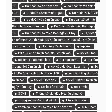
11
Dự đoán số de hôm nay
dự đoán xsmb chính
xác
Dự đoán XSMB Minh Ngọc
Dự đoán XSMB VIP
26h
dự đoán xổ số miền bắc
Dự đoán xổ số miền
Bắc chính xác hôm nay
Dự đoán xổ số miền Bắc ngày
11
Dự đoán xổ số miền Bắc ngày 11 tay
Dự đoán
xổ số miền Bắc thứ sáu Dự đoán xsmb kết quả xổ số miền bắc
siêu chính xác
Hôm nay đánh con gì
kqxsmb
kết quả xổ số miền bắc siêu chính xác
soi cau mb
soi cau xo so mien bac
soi cau xsmb
Soi cầu
3 càng 6666 miễn phí
soi cầu dự đoán kqxsmb
Soi
cầu Dự đoán XSMB chính xác 100
soi cầu kết quả xổ số
miền bắc
Soi cầu lô xiên 2
Soi cầu XSMB miễn phí
ngày hôm nay
Soi lô xiên chuẩn
soi xsmb
SXMB
Thống kê giải đặc biệt lâu chưa về
Thống kê giải đặc biệt về 59
Tần suất lô xiên
xsmb dự đoán xổ số miền bắc hôm nay
XSMB năm