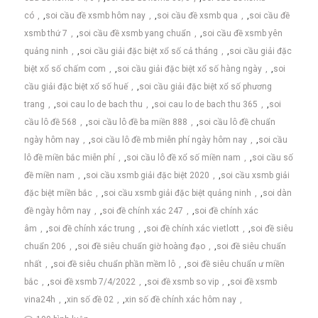
có
,
soi cầu đề xsmb hôm nay
,
soi cầu đề xsmb qua
,
soi cầu đề
xsmb thứ 7
,
soi cầu đề xsmb yang chuẩn
,
soi cầu đề xsmb yên
quảng ninh
,
soi cầu giải đặc biệt xổ số cả tháng
,
soi cầu giải đặc
biệt xổ số chấm com
,
soi cầu giải đặc biệt xổ số hàng ngày
,
soi
cầu giải đặc biệt xổ số huế
,
soi cầu giải đặc biệt xổ số phương
trang
,
soi cau lo de bach thu
,
soi cau lo de bach thu 365
,
soi
cầu lô đề 568
,
soi cầu lô đề ba miền 888
,
soi cầu lô đề chuẩn
ngày hôm nay
,
soi cầu lô đề mb miễn phí ngày hôm nay
,
soi cầu
lô đề miền bắc miễn phí
,
soi cầu lô đề xổ số miền nam
,
soi cầu số
đề miền nam
,
soi cầu xsmb giải đặc biệt 2020
,
soi cầu xsmb giải
đặc biệt miền bắc
,
soi cầu xsmb giải đặc biệt quảng ninh
,
soi dàn
đề ngày hôm nay
,
soi đề chính xác 247
,
soi đề chính xác
âm
,
soi đề chính xác trung
,
soi đề chính xác vietlott
,
soi đề siêu
chuẩn 206
,
soi đề siêu chuẩn giờ hoàng đạo
,
soi đề siêu chuẩn
nhất
,
soi đề siêu chuẩn phần mềm lô
,
soi đề siêu chuẩn ư miền
bắc
,
soi đề xsmb 7/4/2022
,
soi đề xsmb so vip
,
soi đề xsmb
vina24h
,
xin số đề 02
,
xin số đề chính xác hôm nay